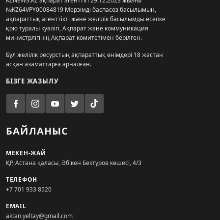
KZNEWS.KZ ақпарат агенттігі 29.12.2023 жылғы
№KZ64VPY00084819 Мерзімді баспасөз басылымын,
ақпараттық агенттікті және желілік басылымды есепке
қою туралы куәлігі, Ақпарат және коммуникация
министрлігінің Ақпарат комитетімен берілген.
Бұл желілік ресурстың ақпараттық өнімдері 18 жастан
асқан азаматтарға арналған.
БІЗГЕ ЖАЗЫЛУ
БАЙЛАНЫС
МЕКЕН-ЖАЙ
ҚР, Астана қаласы, Әбікен Бектұров көшесі, 4/3
ТЕЛЕФОН
+7 701 933 8520
EMAIL
aktan.yeltay@gmail.com