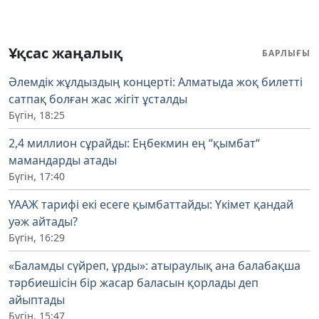
Ұқсас жаңалық
БАРЛЫҒЫ
Әлемдік жұлдыздың концерті: Алматыда жоқ билетті
сатпақ болған жас жігіт ұсталды
Бүгін, 18:25
2,4 миллион сұрайды: Еңбекмин ең “қымбат“
мамандарды атады
Бүгін, 17:40
ҮААЖ тарифі екі есеге қымбаттайды: Үкімет қандай
уәж айтады?
Бүгін, 16:29
«Баламды сүйреп, ұрды»: атыраулық ана балабақша
тәрбиешісін бір жасар баласын қорлады деп
айыптады
Бүгін, 15:47