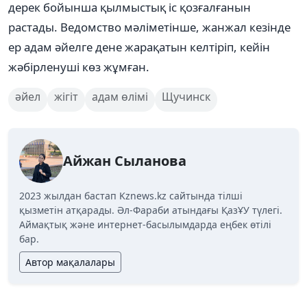
дерек бойынша қылмыстық іс қозғалғанын
растады. Ведомство мәліметінше, жанжал кезінде
ер адам әйелге дене жарақатын келтіріп, кейін
жәбірленуші көз жұмған.
әйел
жігіт
адам өлімі
Щучинск
Айжан Сыланова
2023 жылдан бастап Kznews.kz сайтында тілші
қызметін атқарады. Әл-Фараби атындағы ҚазҰУ түлегі.
Аймақтық және интернет-басылымдарда еңбек өтілі
бар.
Автор мақалалары