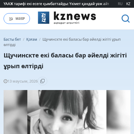
ҮААЖ тарифі екі есеге қымбаттайды: Үкімет қандай уәж айтады?
ҮААЖ тарифі екі есеге қымбаттайды: Үкімет қандай уәж айтады?
RU
KZ
МӘЗІР
Басты бет
/
Қоғам
/
Щучинскте екі баласы бар әйелді жігіті ұрып
өлтірді
Щучинскте екі баласы бар әйелді жігіті
ұрып өлтірді
13 маусым, 2026