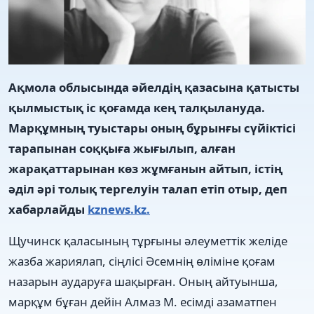
Ақмола облысында әйелдің қазасына қатысты
қылмыстық іс қоғамда кең талқылануда.
Марқұмның туыстары оның бұрынғы сүйіктісі
тарапынан соққыға жығылып, алған
жарақаттарынан көз жұмғанын айтып, істің
әділ әрі толық тергелуін талап етіп отыр, деп
хабарлайды
kznews.kz.
Щучинск қаласының тұрғыны әлеуметтік желіде
жазба жариялап, сіңлісі Әсемнің өліміне қоғам
назарын аударуға шақырған. Оның айтуынша,
марқұм бұған дейін Алмаз М. есімді азаматпен