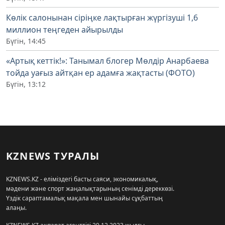
Көлік салонынан сіріңке лақтырған жүргізуші 1,6
миллион теңгеден айырылды
Бүгін, 14:45
«Артық кеттік!»: Танымал блогер Мөлдір Анарбаева
тойда уағыз айтқан ер адамға жақтасты (ФОТО)
Бүгін, 13:12
KZNEWS ТУРАЛЫ
KZNEWS.KZ - еліміздегі басты саяси, экономикалық,
мәдени және спорт жаңалықтарының сенімді дереккөзі.
Үздік сараптамалық мақала мен шынайы сұқбаттың
алаңы.