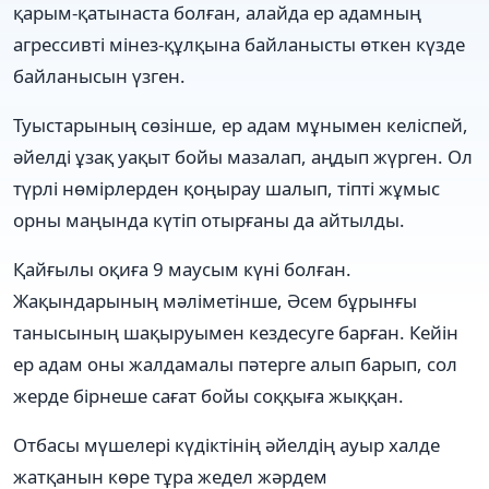
қарым-қатынаста болған, алайда ер адамның
агрессивті мінез-құлқына байланысты өткен күзде
байланысын үзген.
Туыстарының сөзінше, ер адам мұнымен келіспей,
әйелді ұзақ уақыт бойы мазалап, аңдып жүрген. Ол
түрлі нөмірлерден қоңырау шалып, тіпті жұмыс
орны маңында күтіп отырғаны да айтылды.
Қайғылы оқиға 9 маусым күні болған.
Жақындарының мәліметінше, Әсем бұрынғы
танысының шақыруымен кездесуге барған. Кейін
ер адам оны жалдамалы пәтерге алып барып, сол
жерде бірнеше сағат бойы соққыға жыққан.
Отбасы мүшелері күдіктінің әйелдің ауыр халде
жатқанын көре тұра жедел жәрдем