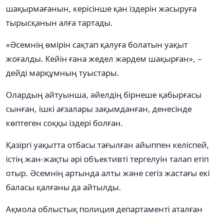
шақырмағанын, керісінше қан іздерін жасыруға
тырысқанын алға тартады.
«Әсемнің өмірін сақтап қалуға болатын уақыт
жоғалды. Кейін ғана жедел жәрдем шақырған», –
дейді марқұмның туыстары.
Олардың айтуынша, әйелдің бірнеше қабырғасы
сынған, ішкі ағзалары зақымданған, денесінде
көптеген соққы іздері болған.
Қазіргі уақытта отбасы тағылған айыппен келіспей,
істің жан-жақты әрі объективті тергелуін талап етіп
отыр. Әсемнің артында алты және сегіз жастағы екі
баласы қалғаны да айтылды.
Ақмола облыстық полиция департаменті аталған