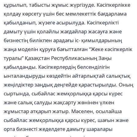
құрылып, табысты жұмыс жүргізуде. Кəсіпкерлікке
қолдау көрсету үшін бес мемлекеттік бағдарлама
қабылданып, жүзеге асырылуда. Кəсіпкерлікті
дамыту үшін қолайлы жағдайлар жасауға жəне
бизнестің билікпен арадағы іс- қимылдарының
жаңа моделін құруға бағытталған “Жеке кəсіпкерлік
туралы” Қазақстан Республикасының Заңы
қабылданды. Кəсіпкерлердің белсенділігін
ынталандыруды көздейтін айтарлықтай салықтық
жеңілдіктер заңдық деңгейде қарастырылды. Оның
сыртында, сыбайлас жемқорлыққа қарсы күрес
жəне салық салуды жақсарту жөнінен үлкен
жұмыстар атқарып жатыр. Мəселен, осылайша
сыбайлас жемқорлыққа қарсы күрес, шағын жəне
орта бизнесті жеделдете дамыту шаралары