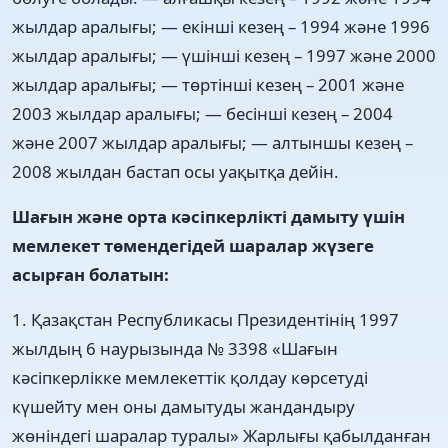
жылдар аралығы; — екінші кезең – 1994 жəне 1996
жылдар аралығы; — үшінші кезең – 1997 жəне 2000
жылдар аралығы; — төртінші кезең – 2001 жəне
2003 жылдар аралығы; — бесінші кезең – 2004
жəне 2007 жылдар аралығы; — алтыншы кезең –
2008 жылдан бастап осы уақытқа дейін.
Шағын жəне орта кəсіпкерлікті дамыту үшін
мемлекет төмендегідей шаралар жүзеге
асырған болатын:
1. Қазақстан Республикасы Президентінің 1997
жылдың 6 наурызында № 3398 «Шағын
кəсіпкерлікке мемлекеттік қолдау көрсетуді
күшейту мен оны дамытуды жандандыру
жөніндегі шаралар туралы» Жарлығы қабылданған