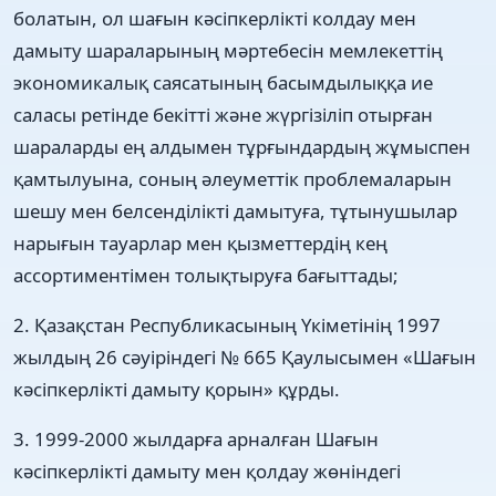
болатын, ол шағын кəсіпкерлікті колдау мен
дамыту шараларының мəртебесін мемлекеттің
экономикалық саясатының басымдылыққа ие
саласы ретінде бекітті жəне жүргізіліп отырған
шараларды ең алдымен тұрғындардың жұмыспен
қамтылуына, соның əлеуметтік проблемаларын
шешу мен белсенділікті дамытуға, тұтынушылар
нарығын тауарлар мен қызметтердің кең
ассортиментімен толықтыруға бағыттады;
2. Қазақстан Республикасының Үкіметінің 1997
жылдың 26 сəуіріндегі № 665 Қаулысымен «Шағын
кəсіпкерлікті дамыту қорын» құрды.
3. 1999-2000 жылдарға арналған Шағын
кəсіпкерлікті дамыту мен қолдау жөніндегі