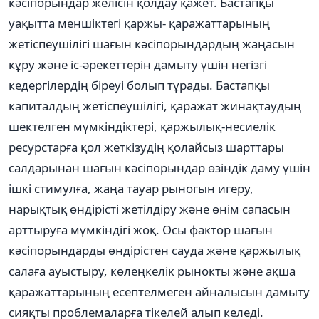
кəсіпорындар желісін қолдау қажет. Бастапқы
уақытта меншіктегі қаржы- қаражаттарының
жетіспеушілігі шағын кəсіпорындардың жаңасын
кұру жəне іс-əрекеттерін дамыту үшін негізгі
кедергілердің біреуі болып тұрады. Бастапқы
капиталдың жетіспеушілігі, қаражат жинақтаудың
шектелген мүмкіндіктері, қаржылық-несиелік
ресурстарға қол жеткізудің қолайсыз шарттары
салдарынан шағын кəсіпорындар өзіндік даму үшін
ішкі стимулға, жаңа тауар рыногын игеру,
нарықтық өндірісті жетілдіру жəне өнім сапасын
арттыруға мүмкіндігі жоқ. Осы фактор шағын
кəсіпорындарды өндірістен сауда жəне қаржылық
салаға ауыстыру, көлеңкелік рынокты жəне ақша
қаражаттарының есептелмеген айналысын дамыту
сияқты проблемаларға тікелей алып келеді.