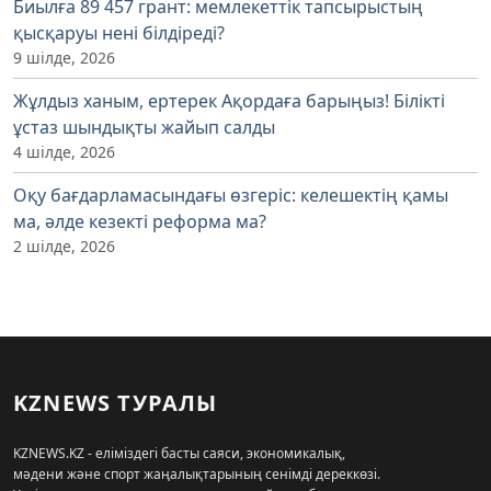
Биылға 89 457 грант: мемлекеттік тапсырыстың
қысқаруы нені білдіреді?
9 шілде, 2026
Жұлдыз ханым, ертерек Ақордаға барыңыз! Білікті
ұстаз шындықты жайып салды
4 шілде, 2026
Оқу бағдарламасындағы өзгеріс: келешектің қамы
ма, әлде кезекті реформа ма?
2 шілде, 2026
KZNEWS ТУРАЛЫ
KZNEWS.KZ - еліміздегі басты саяси, экономикалық,
мәдени және спорт жаңалықтарының сенімді дереккөзі.