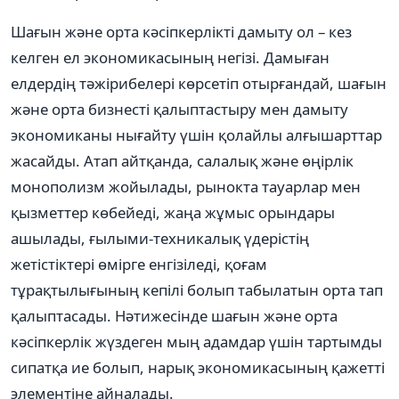
Шағын жəне орта кəсіпкерлікті дамыту ол – кез
келген ел экономикасының негізі. Дамыған
елдердің тəжірибелері көрсетіп отырғандай, шағын
жəне орта бизнесті қалыптастыру мен дамыту
экономиканы нығайту үшін қолайлы алғышарттар
жасайды. Атап айтқанда, салалық жəне өңірлік
монополизм жойылады, рынокта тауарлар мен
қызметтер көбейеді, жаңа жұмыс орындары
ашылады, ғылыми-техникалық үдерістің
жетістіктері өмірге енгізіледі, қоғам
тұрақтылығының кепілі болып табылатын орта тап
қалыптасады. Нəтижесінде шағын жəне орта
кəсіпкерлік жүздеген мың адамдар үшін тартымды
сипатқа ие болып, нарық экономикасының қажетті
элементіне айналады.