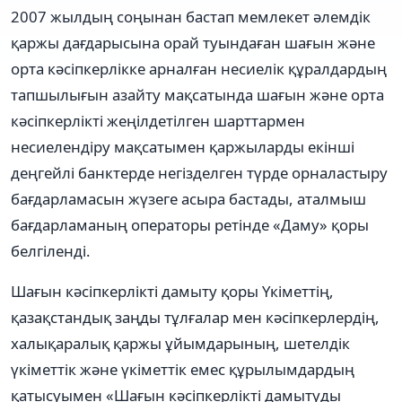
2007 жылдың соңынан бастап мемлекет əлемдік
қаржы дағдарысына орай туындаған шағын жəне
орта кəсіпкерлікке арналған несиелік құралдардың
тапшылығын азайту мақсатында шағын жəне орта
кəсіпкерлікті жеңілдетілген шарттармен
несиелендіру мақсатымен қаржыларды екінші
деңгейлі банктерде негізделген түрде орналастыру
бағдарламасын жүзеге асыра бастады, аталмыш
бағдарламаның операторы ретінде «Даму» қоры
белгіленді.
Шағын кəсіпкерлікті дамыту қоры Үкіметтің,
қазақстандық заңды тұлғалар мен кəсіпкерлердің,
халықаралық қаржы ұйымдарының, шетелдік
үкіметтік жəне үкіметтік емес құрылымдардың
қатысуымен «Шағын кəсіпкерлікті дамытуды