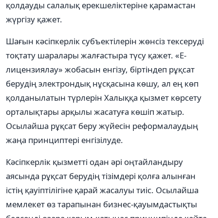
қолдауды салалық ерекшеліктеріне қарамастан
жүргізу қажет.
Шағын кəсіпкерлік субъектілерін жөнсіз тексеруді
тоқтату шаралары жалғастыра түсу қажет. «Е-
лицензиялау» жобасын енгізу, біртіндеп рұқсат
берудің электрондық нұсқасына көшу, ал ең көп
қолданылатын түрлерін Халыққа қызмет көрсету
орталықтары арқылы жасатуға көшіп жатыр.
Осылайша рұқсат беру жүйесін реформалаудың
жаңа принциптері енгізілуде.
Кəсіпкерлік қызметті одан əрі оңтайландыру
аясында рұқсат берудің тізімдері қолға алынған
істің қауіптілігіне қарай жасалуы тиіс. Осылайша
мемлекет өз тарапынан бизнес-қауымдастықты