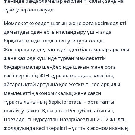
жөнінде бағдарламалар əзірленіп, салық заңына
түзетулер енгізілуде.
Мемлекетке елдегі шағын жəне орта кəсіпкерлікті
дамытуды одан əрі ынталандыру үшін алда
бірқатар міндеттерді шешуге тура келеді.
Жоспарлы түрде, заң жүзіндегі бастамалар арқылы
жəне қазірде күшінде тұрған мемлекеттік
бағдарламалар шеңберінде шағын жəне орта
кəсіпкерліктің ЖІӨ құрылымындағы үлесінің
айтарлықтай артуына қол жеткізіп, сол арқылы
мемлекеттің экономикалық жəне саяси
тұрақтылығының берік іргетасы – орта тапты
нығайту қажет. Қазақстан Республикасының
Президенті Нұрсұлтан Назарбаевтың 2012 жылғы
жолдауында кəсіпкерлікті – ұлттық экономиканың