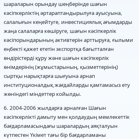
шараларын орындау шеңберінде шағын
кəсіпкерліктің əртараптандырылуға ауысуына,
салалығын кеңейтуге, инвестициялық ағымдарды
жаңа салаларға көшіруге, шағын кəсіпкерлік
кəсіпорындарының активтерін арттыруға, ғылыми
еңбекті қажет ететін экспортқа бағытталған
өндірістерді құру жəне шағын кəсіпкерлік
өнімдерінің (жұмыстарының, қызметтерінің)
сыртқы нарықтарға шығуына арнап
институционалдық жағдайларды қамтамасыз ету
жөніндегі міндеттер койылды.
6. 2004-2006 жылдарға арналған Шағын
кəсіпкерлікті дамыту мен қолдаудың мемлекеттік
бағдарламасындағы шаралардың аяқталуын
күтпестен Үкімет тағы бір бағдарламаны