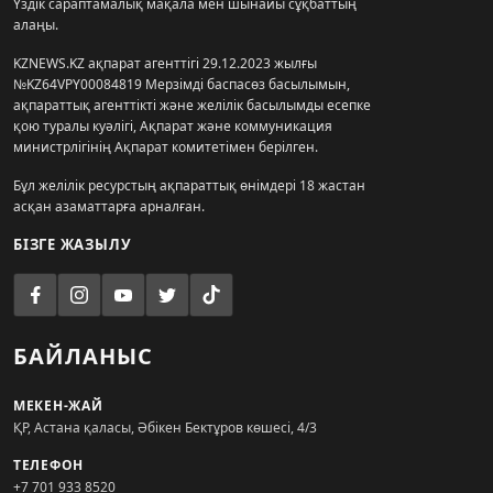
Үздік сараптамалық мақала мен шынайы сұқбаттың
алаңы.
KZNEWS.KZ ақпарат агенттігі 29.12.2023 жылғы
№KZ64VPY00084819 Мерзімді баспасөз басылымын,
ақпараттық агенттікті және желілік басылымды есепке
қою туралы куәлігі, Ақпарат және коммуникация
министрлігінің Ақпарат комитетімен берілген.
Бұл желілік ресурстың ақпараттық өнімдері 18 жастан
асқан азаматтарға арналған.
БІЗГЕ ЖАЗЫЛУ
БАЙЛАНЫС
МЕКЕН-ЖАЙ
ҚР, Астана қаласы, Әбікен Бектұров көшесі, 4/3
ТЕЛЕФОН
+7 701 933 8520