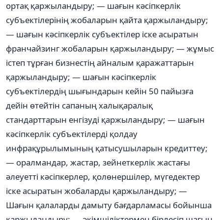
ортақ қаржыландыру; — шағын кəсіпкерлік
субъектілерінің жобаларын қайта қаржыландыру;
— шағын кəсіпкерлік субъектілер іске асыратын
франчайзинг жобаларын қаржыландыру; — жұмыс
істеп тұрған бизнестің айналым қаражаттарын
қаржыландыру; — шағын кəсіпкерлік
субъектілердің шығындарын кейін 50 пайызға
дейін өтейтін сапаның халықаралық
стандарттарын енгізуді қаржыландыру; — шағын
кəсіпкерлік субъектілерді қолдау
инфрақұрылымының қатысушыларын кредиттеу;
— оралмандар, жастар, зейнеткерлік жастағы
əлеуетті кəсіпкерлер, қолөнершілер, мүгедектер
іске асыратын жобаларды қаржыландыру; —
Шағын қалаларды дамыту бағдарламасы бойынша
қаржыландыру; — əкімшіліктермен бірлесіп шағын