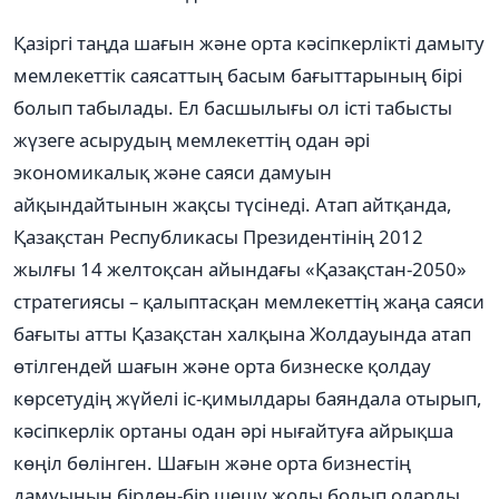
Қазіргі таңда шағын жəне орта кəсіпкерлікті дамыту
мемлекеттік саясаттың басым бағыттарының бірі
болып табылады. Ел басшылығы ол істі табысты
жүзеге асырудың мемлекеттің одан əрі
экономикалық жəне саяси дамуын
айқындайтынын жақсы түсінеді. Атап айтқанда,
Қазақстан Республикасы Президентінің 2012
жылғы 14 желтоқсан айындағы «Қазақстан-2050»
стратегиясы – қалыптасқан мемлекеттің жаңа саяси
бағыты атты Қазақстан халқына Жолдауында атап
өтілгендей шағын жəне орта бизнеске қолдау
көрсетудің жүйелі іс-қимылдары баяндала отырып,
кəсіпкерлік ортаны одан əрі нығайтуға айрықша
көңіл бөлінген. Шағын жəне орта бизнестің
дамуының бірден-бір шешу жолы болып оларды