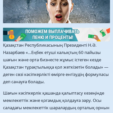
Қазақстан Республикасының Президенті Н.Ə.
Назарбаев «…Еңбек етуші халықтың 60 пайызы
шағын жəне орта бизнесте жұмыс істеген кезде
Қазақстан тұрақтылыққа қол жеткізетін болады» —
деген сөзі кəсіпкерлікті өмірге енгізудің формуласы
деп санауға болады.
Шағын кəсіпкерлік қашанда қалыптасу кезеңінде
мемлекеттік жəне қогамдық қолдауға зəру. Осы
саладағы мемлекеттік шаралардың орталық орнын