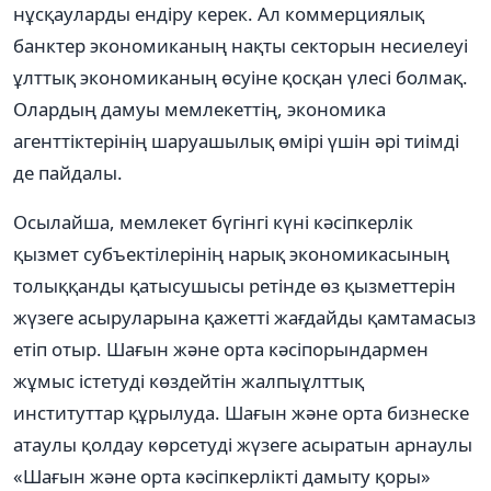
нұсқауларды ендіру керек. Ал коммерциялық
банктер экономиканың нақты секторын несиелеуі
ұлттық экономиканың өсуіне қосқан үлесі болмақ.
Олардың дамуы мемлекеттің, экономика
агенттіктерінің шаруашылық өмірі үшін əрі тиімді
де пайдалы.
Осылайша, мемлекет бүгінгі күні кəсіпкерлік
қызмет субъектілерінің нарық экономикасының
толыққанды қатысушысы ретінде өз қызметтерін
жүзеге асыруларына қажетті жағдайды қамтамасыз
етіп отыр. Шағын жəне орта кəсіпорындармен
жұмыс істетуді көздейтін жалпыұлттық
институттар құрылуда. Шағын жəне орта бизнеске
атаулы қолдау көрсетуді жүзеге асыратын арнаулы
«Шағын жəне орта кəсіпкерлікті дамыту қоры»