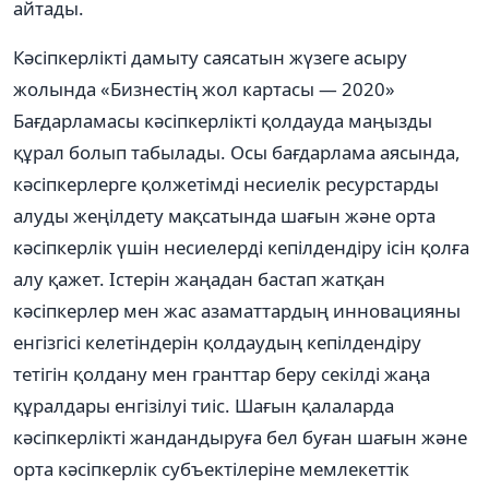
айтады.
Кəсіпкерлікті дамыту саясатын жүзеге асыру
жолында «Бизнестің жол картасы — 2020»
Бағдарламасы кəсіпкерлікті қолдауда маңызды
құрал болып табылады. Осы бағдарлама аясында,
кəсіпкерлерге қолжетімді несиелік ресурстарды
алуды жеңілдету мақсатында шағын жəне орта
кəсіпкерлік үшін несиелерді кепілдендіру ісін қолға
алу қажет. Істерін жаңадан бастап жатқан
кəсіпкерлер мен жас азаматтардың инновацияны
енгізгісі келетіндерін қолдаудың кепілдендіру
тетігін қолдану мен гранттар беру секілді жаңа
құралдары енгізілуі тиіс. Шағын қалаларда
кəсіпкерлікті жандандыруға бел буған шағын жəне
орта кəсіпкерлік субъектілеріне мемлекеттік