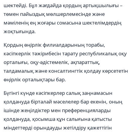
шектейді. Бұл жағдайда қордың артықшылығы –
төмен пайыздық мөлшерлемесінде жəне
мəміленің ең жоғары сомасына шектелімдердің
жоқтығында.
Қордың өңірлік филиалдарының торабы,
кəсіпкерлік тəжірибесін тарату республикалық оқу
орталығы, оқу-əдістемелік, ақпараттық,
талдамалық жəне консалтингтік қолдау көрсететін
өңірлік орталықтары бар.
Бүгінгі күнде кəсіпкерлер салық заңнамасын
қолдануда бірталай мəселелер бар екенін, оның
ішінде жеңілдіктер мен преференцияларды
қолдануда, қосымша құн салығына қатысты
міндеттерді орындауды жетілдіру қажеттігін