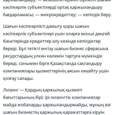
кəсіпкерлік субъектілерді ортақ қаржыландыру
бағдарламасы; — микрокредиттеу; — кепілдік беру.
Шағын кəсіпкерлікті дамыту қоры шағын
кəсіпкерлік субъектілері үшін оларға екінші деңгей
банктерінде кредиттер алу кезінде кепілдіктер
береді. Бұл тетікті енгізу шағын бизнес сферасына
ресурстардың үлкен көлемін тартуға мүмкіндік
береді, сонымен бірге Қазақстанда сақтандыру
компаниялары қызметтерінің аясын кеңейту үшін
қозғау салады.
Лизинг — Қордың қаржылық қызметі
бағыттарының бірі; ірі лизингтік компаниялар
майда жобаларды қаржыландырмайды, мұның өзі
шағын бизнестің қаржылық-қаражаттарға кіруін