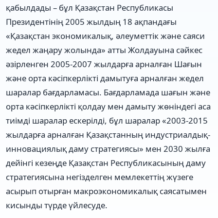
қабылдады – бұл Қазақстан Республикасы
Президентінің 2005 жылдың 18 ақпандағы
«Қазақстан экономикалық, əлеуметтік жəне саяси
жедел жаңару жолында» атты Жолдауына сəйкес
əзірленген 2005-2007 жылдарға арналған Шағын
жəне орта кəсіпкерлікті дамытуға арналған жедел
шаралар бағдарламасы. Бағдарламада шағын жəне
орта кəсіпкерлікті қолдау мен дамыту жөніндегі аса
тиімді шаралар ескерілді, бұл шаралар «2003-2015
жылдарға арналған Қазақстанның индустриалдық-
инновациялық даму стратегиясы» мен 2030 жылға
дейінгі кезеңде Қазақстан Республикасының даму
стратегиясына негізделген мемлекеттің жүзеге
асырып отырған макроэкономикалық саясатымен
кисынды түрде үйлесуде.