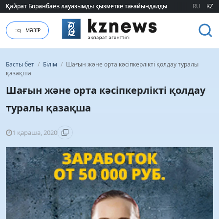
RU
KZ
Грант иегерлері қашан белгілі болады?: Министрлік нақты мерзімді атад
МӘЗІР
Басты бет
/
Білім
/
Шағын жəне орта кəсіпкерлікті қолдау туралы
қазақша
Шағын жəне орта кəсіпкерлікті қолдау
туралы қазақша
1 қараша, 2020