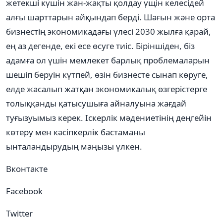
жетекші күшін жан-жақты қолдау үщін келесідей
алғы шарттарын айқындап берді. Шағын жəне орта
бизнестің экономикадағы үлесі 2030 жылға қарай,
ең аз дегенде, екі есе өсуге тиіс. Біріншіден, біз
адамға ол үшін мемлекет барлық проблемаларын
шешіп беруін күтпей, өзін бизнесте сынап көруге,
елде жасалып жатқан экономикалық өзгерістерге
толыққанды қатысушыға айналуына жағдай
туғызуымыз керек. Іскерлік мəдениетінің деңгейін
көтеру мен кəсіпкерлік бастаманы
ынталандырудың маңызы үлкен.
Вконтакте
Facebook
Twitter