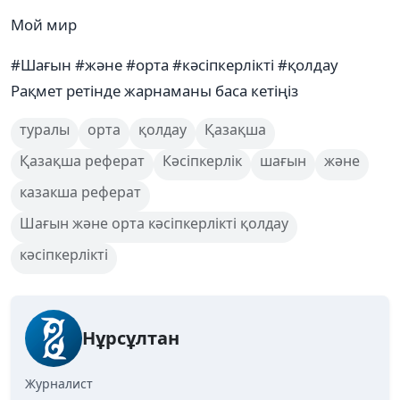
Мой мир
#Шағын #жəне #орта #кəсіпкерлікті #қолдау
Рақмет ретінде жарнаманы баса кетіңіз
туралы
орта
қолдау
Қазақша
Қазақша реферат
Кәсіпкерлік
шағын
жəне
казакша реферат
Шағын жəне орта кəсіпкерлікті қолдау
кəсіпкерлікті
Нұрсұлтан
Журналист