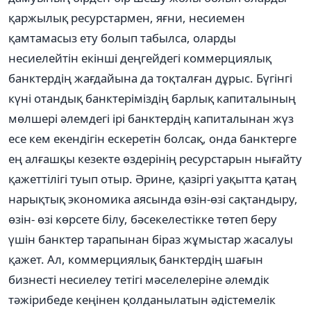
қаржылық ресурстармен, яғни, несиемен
қамтамасыз ету болып табылса, оларды
несиелейтін екінші деңгейдегі коммерциялық
банктердің жағдайына да тоқталған дұрыс. Бүгінгі
күні отандық банктеріміздің барлық капиталының
мөлшері əлемдегі ірі банктердің капиталынан жүз
есе кем екендігін ескеретін болсақ, онда банктерге
ең алғашқы кезекте өздерінің ресурстарын нығайту
қажеттілігі туып отыр. Əрине, қазіргі уақытта қатаң
нарықтық экономика аясында өзін-өзі сақтандыру,
өзін- өзі көрсете білу, бəсекелестікке төтеп беру
үшін банктер тарапынан біраз жұмыстар жасалуы
қажет. Ал, коммерциялық банктердің шағын
бизнесті несиелеу тетігі мəселелеріне əлемдік
тəжірибеде кеңінен қолданылатын əдістемелік