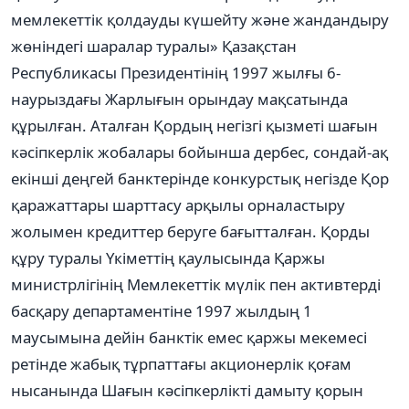
мемлекеттік қолдауды күшейту жəне жандандыру
жөніндегі шаралар туралы» Қазақстан
Республикасы Президентінің 1997 жылғы 6-
наурыздағы Жарлығын орындау мақсатында
құрылған. Аталған Қордың негізгі қызметі шағын
кəсіпкерлік жобалары бойынша дербес, сондай-ақ
екінші деңгей банктерінде конкурстық негізде Қор
қаражаттары шарттасу арқылы орналастыру
жолымен кредиттер беруге бағытталған. Қорды
құру туралы Үкіметтің қаулысында Қаржы
министрлігінің Мемлекеттік мүлік пен активтерді
басқару департаментіне 1997 жылдың 1
маусымына дейін банктік емес қаржы мекемесі
ретінде жабық тұрпаттағы акционерлік қоғам
нысанында Шағын кəсіпкерлікті дамыту қорын