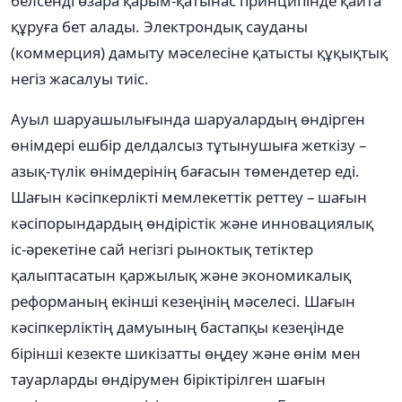
белсенді өзара қарым-қатынас принципінде қайта
құруға бет алады. Электрондық сауданы
(коммерция) дамыту мəселесіне қатысты құқықтық
негіз жасалуы тиіс.
Ауыл шаруашылығында шаруалардың өндірген
өнімдері ешбір делдалсыз тұтынушыға жеткізу –
азық-түлік өнімдерінің бағасын төмендетер еді.
Шағын кəсіпкерлікті мемлекеттік реттеу – шағын
кəсіпорындардың өндірістік жəне инновациялық
іс-əрекетіне сай негізгі рыноктық тетіктер
қалыптасатын қаржылық жəне экономикалық
реформаның екінші кезеңінің мəселесі. Шағын
кəсіпкерліктің дамуының бастапқы кезеңінде
бірінші кезекте шикізатты өңдеу жəне өнім мен
тауарларды өндірумен біріктірілген шағын