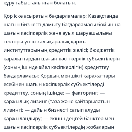
құру табысталынған болатын.
Қор іске асыратын бағдарламалар: Қазақстанда
шағын бизнесті дамыту бағдарламасы бойынша
шағын кəсіпкерлік жəне ауыл шаруашылығы
секторы үшін халықаралық қаржы
институттарының кредиттік желісі; бюджеттік
қаражаттардан шағын кəсіпкерлік субъектілерін
(соның ішінде əйел кəсіпкерлігін) кредиттеу
бағдарламасы; Қордың меншікті қаражаттары
есебінен шағын кəсіпкерлік субъектілерді
кредиттеу, соның ішінде: — факторинг; —
қаржылық лизинг (таза жəне қайтарылатын
лизинг); — дайын бизнесті сатып алуды
қаржыландыру; — екінші деңгей банктерімен
шағын кəсіпкерлік субъектілердің жобаларын