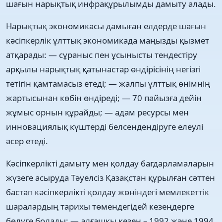
шағын нарықтық инфрақұрылымды дамыту алады.
Нарықтық экономикасы дамыған елдерде шағын
кəсіпкерлік ұлттық экономикада маңызды қызмет
атқарады: — сұраныс пен ұсынысты тендестіру
арқылы нарықтық қатынастар өндірісінің негізгі
тетігін қамтамасыз етеді; — жалпы ұлттық өнімнің
жартысынан көбін өндіреді; — 70 пайызға дейін
жұмыс орнын құрайды; — адам ресурсы мен
инновациялық күштерді белсендендіруге елеулі
əсер етеді.
Кəсіпкерлікті дамыту мен қолдау багдарламаларын
жүзеге асыруда Тəуелсіз Қазақстан құрылған сəттен
бастап кəсіпкерлікті қолдау жөніндегі мемлекеттік
шаралардың тарихы төмендегідей кезеңдерге
бөлуге болады: — алғашқы кезең – 1992 жəне 1994