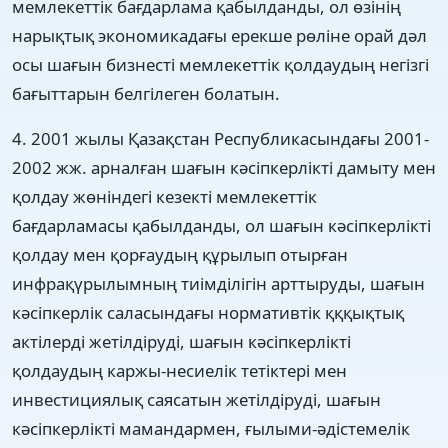
мемлекеттік бағдарлама қабылданды, ол өзінің
нарықтық экономикадағы ерекше рөліне орай дəл
осы шағын бизнесті мемлекеттік қолдаудың негізгі
бағыттарын белгілеген болатын.
4. 2001 жылы Қазақстан Республикасындағы 2001-
2002 жж. арналған шағын кəсіпкерлікті дамыту мен
қолдау жөніндегі кезекті мемлекеттік
бағдарламасы қабылданды, ол шағын кəсіпкерлікті
қолдау мен қорғаудың құрылып отырған
инфрақүрылымның тиімділігін арттыруды, шағын
кəсіпкерлік саласындағы нормативтік қққықтық
актілерді жетілдіруді, шағын кəсіпкерлікті
қолдаудың каржы-несиелік тетіктері мен
инвестициялық саясатын жетілдіруді, шағын
кəсіпкерлікті мамандармен, ғылыми-əдістемелік