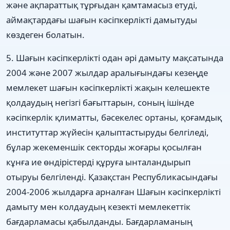
жəне ақпараттық тұрғыдан қамтамасыз етуді,
аймақтардағы шағын кəсіпкерлікті дамытуды
көздеген болатын.
5. Шағын кəсіпкерлікті одан əрі дамыту мақсатында
2004 жəне 2007 жылдар аралығындағы кезеңде
мемлекет шағын кəсіпкерлікті жақын келешекте
қолдаудың негізгі бағыттарын, соның ішінде
кəсіпкерлік қлиматты, бəсекелес ортаны, қоғамдық
институттар жүйесін қалыптастыруды белгіледі,
бұлар жекеменшік секторды жоғары қосылған
кұнға ие өндірістерді құруға ынталандырып
отыруы белгіленді. Қазақстан Республикасындағы
2004-2006 жылдарға арналған Шағын кəсіпкерлікті
дамыту мен колдаудың кезекті мемлекеттік
бағдарламасы қабылданды. Бағдарламаның