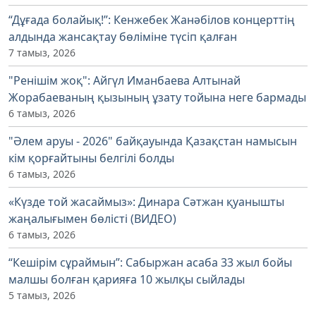
“Дұғада болайық!”: Кенжебек Жанәбілов концерттің
алдында жансақтау бөліміне түсіп қалған
7 тамыз, 2026
"Ренішім жоқ": Айгүл Иманбаева Алтынай
Жорабаеваның қызының ұзату тойына неге бармады
6 тамыз, 2026
"Әлем аруы - 2026" байқауында Қазақстан намысын
кім қорғайтыны белгілі болды
6 тамыз, 2026
«Күзде той жасаймыз»: Динара Сәтжан қуанышты
жаңалығымен бөлісті (ВИДЕО)
6 тамыз, 2026
“Кешірім сұраймын”: Сабыржан асаба 33 жыл бойы
малшы болған қарияға 10 жылқы сыйлады
5 тамыз, 2026