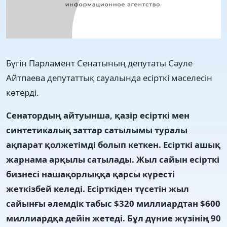
Бүгін Парламент Сенатының депутаты Сәуле
Айтпаева депутаттық сауалында есірткі мәселесін
көтерді.
Сенатордың айтуынша, қазір есірткі мен
синтетикалық заттар сатылымы туралы
ақпарат қолжетімді болып кеткен. Есірткі ашық
жарнама арқылы сатылады. Жыл сайын есірткі
бизнесі нашақорлыққа қарсы күресті
жеткізбей келеді. Есірткіден түсетін жыл
сайынғы әлемдік табыс $320 миллиардтан $600
миллиардқа дейін жетеді. Бұл дүние жүзінің 90