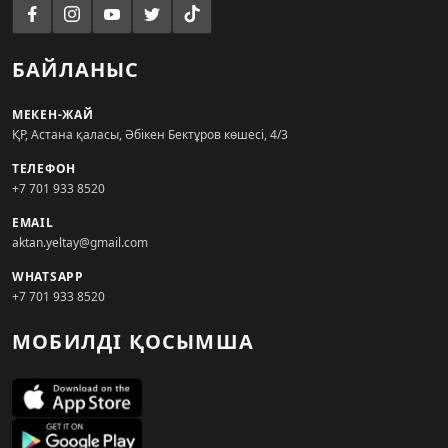
БАЙЛАНЫС
МЕКЕН-ЖАЙ
ҚР, Астана қаласы, Әбікен Бектұров көшесі, 4/3
ТЕЛЕФОН
+7 701 933 8520
EMAIL
aktan.yeltay@gmail.com
WHATSAPP
+7 701 933 8520
МОБИЛДІ ҚОСЫМША