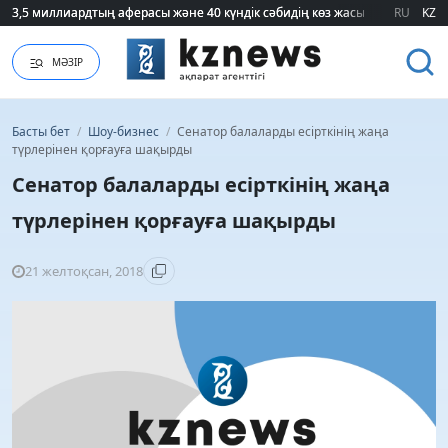
3,5 миллиардтың аферасы және 40 күндік сәбидің көз жасы: Медицинад
3,5 миллиардтың аферасы және 40 күндік сәбидің көз жасы: Медицинад
RU
KZ
МӘЗІР
Басты бет
/
Шоу-бизнес
/
Сенатор балаларды есірткінің жаңа
түрлерінен қорғауға шақырды
Сенатор балаларды есірткінің жаңа
түрлерінен қорғауға шақырды
21 желтоқсан, 2018