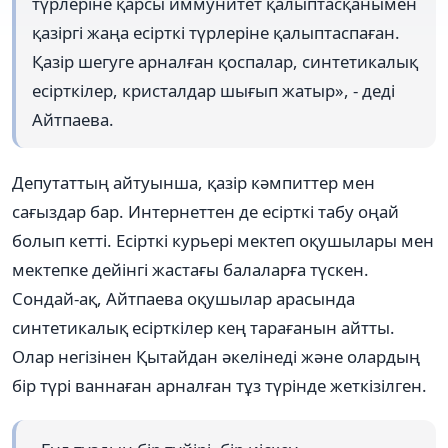
түрлеріне қарсы иммунитет қалыптасқанымен
қазіргі жаңа есірткі түрлеріне қалыптаспаған.
Қазір шегуге арналған қоспалар, синтетикалық
есірткілер, кристалдар шығып жатыр», - деді
Айтпаева.
Депутаттың айтуынша, қазір кәмпиттер мен
сағыздар бар. Интернеттен де есірткі табу оңай
болып кетті. Есірткі курьері мектеп оқушылары мен
мектепке дейінгі жастағы балаларға түскен.
Сондай-ақ, Айтпаева оқушылар арасында
синтетикалық есірткілер кең тарағанын айтты.
Олар негізінен Қытайдан әкелінеді жəне олардың
бір түрі ваннаған арналған тұз түрінде жеткізілген.