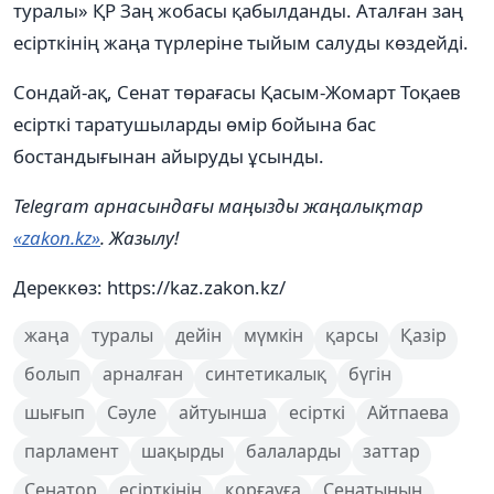
туралы» ҚР Заң жобасы қабылданды. Аталған заң
есірткінің жаңа түрлеріне тыйым салуды көздейді.
Сондай-ақ, Сенат төрағасы Қасым-Жомарт Тоқаев
есірткі таратушыларды өмір бойына бас
бостандығынан айыруды ұсынды.
Telegram арнасындағы маңызды жаңалықтар
«zakon.kz»
. Жазылу!
Дереккөз: https://kaz.zakon.kz/
жаңа
туралы
дейін
мүмкін
қарсы
Қазір
болып
арналған
синтетикалық
бүгін
шығып
Сәуле
айтуынша
есірткі
Айтпаева
парламент
шақырды
балаларды
заттар
Сенатор
есірткінің
қорғауға
Сенатының