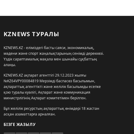
KZNEWS ТУРАЛЫ
KZNEWS.KZ - еліміздегі басты саяси, экономикалық,
мәдени және спорт жаңалықтарының сенімді дереккөзі.
Үздік сараптамалық мақала мен шынайы сұқбаттың
алаңы.
KZNEWS.KZ ақпарат агенттігі 29.12.2023 жылғы
№KZ64VPY00084819 Мерзімді баспасөз басылымын,
ақпараттық агенттікті және желілік басылымды есепке
қою туралы куәлігі, Ақпарат және коммуникация
министрлігінің Ақпарат комитетімен берілген.
Бұл желілік ресурстың ақпараттық өнімдері 18 жастан
асқан азаматтарға арналған.
БІЗГЕ ЖАЗЫЛУ