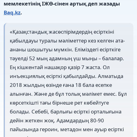
мемлекетінің ІЖӨ-сінен артық деп жазады
Baq.kz
.
«Қазақстандық жасөспірімдердің есірткіні
қабылдауы туралы мәліметтер кез келген ата-
ананы шошытуы мүмкін. Еліміздегі есірткіге
тәуелді 52 мың адамның үш мыңы – балалар.
Ең кішкентай нашақор қазір 7 жаста. Ол
инъекциялық есірткі қабылдайды. Алматыда
2018 жылдың өзінде ғана 18 бала есепке
алынған. Және де бұл толық мәлімет емес. Бұл
көрсеткішті тағы бірнеше рет көбейтуге
болады. Себебі, барлығы есірткі орталығына
дейін жеткен жоқ. Адамдардың 80-90
пайызында героин, метадон мен ауыр есірткі