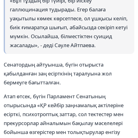
«Бұл тұздың бір түйірі, бір иіскеу
галлюцинация тудырады. Егер балаға
уақытылы көмек көрсетпесе, ол ұшқысы келіп,
биік ғимаратқа шығып, абайсызда секіріп кетуі
мүмкін. Осылайша, білместіктен суицид
жасалады», - деді Сәуле Айтпаева.
Сенатордың айтуынша, бүгін отырыста
қабылданған заң есірткінің таралуына жол
бермеуге бағытталған.
Атап өтсек, бүгін Парламент Сенатының
отырысында «ҚР кейбір заңнамалық актілеріне
есірткі, психотроптық заттар, сол тектестер мен
прекурсорлар айналымын бақылау мәселелері
бойынша өзгерістер мен толықтырулар енгізу