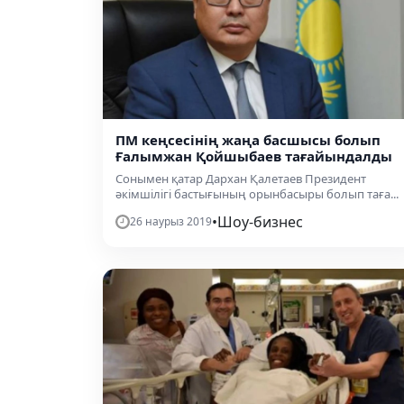
ПМ кеңсесінің жаңа басшысы болып
Ғалымжан Қойшыбаев тағайындалды
Сонымен қатар Дархан Қалетаев Президент
әкімшілігі бастығының орынбасыры болып таға...
•
Шоу-бизнес
26 наурыз 2019