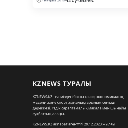
•
Шоу-бизнес
7 наурыз 2019
KZNEWS ТУРАЛЫ
KZNEWS.KZ - еліміздегі басты саяси, экономикалық,
мәдени және спорт жаңалықтарының сенімді
дереккөзі. Үздік сараптамалық мақала мен шынайы
сұқбаттың алаңы.
KZNEWS.KZ ақпарат агенттігі 29.12.2023 жылғы