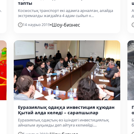
тапты
.
Космостық транспорт екі адамға арналған, алайда
А
экстремалды жағдайға 4 адам сыйып к...
д
•
Шоу-бизнес
14 наурыз 2019
Еуразиялық одаққа инвестиция құюдан
Қытай алда келеді – сарапшылар
Еуразиялық одақтың өз ішіндегі инвестициялық
Б
айналым ауқымды деп айтуға келмейді....
б