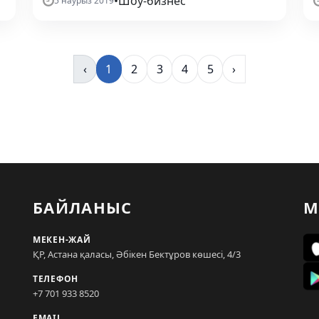
•
Шоу-бизнес
5 наурыз 2019
‹
1
2
3
4
5
›
БАЙЛАНЫС
М
МЕКЕН-ЖАЙ
ҚР, Астана қаласы, Әбікен Бектұров көшесі, 4/3
ТЕЛЕФОН
+7 701 933 8520
EMAIL