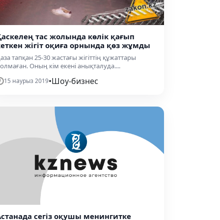
Қаскелең тас жолында көлік қағып
кеткен жігіт оқиға орнында қөз жұмды
аза тапқан 25-30 жастағы жігіттің құжаттары
олмаған. Оның кім екені анықталуда....
•
Шоу-бизнес
15 наурыз 2019
Астанада сегіз оқушы менингитке