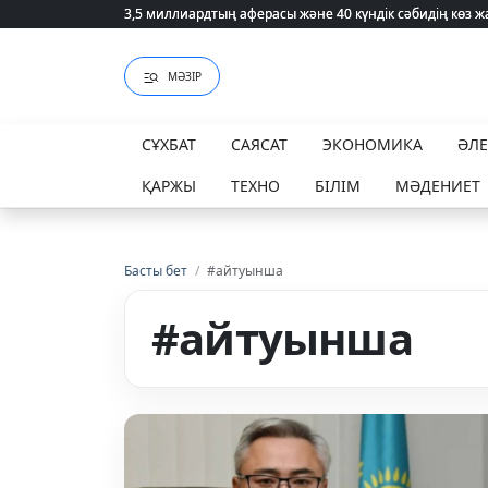
3,5 миллиардтың аферасы және 40 күндік сәбидің көз
3,5 миллиардтың аферасы және 40 күндік сәбидің көз
МӘЗІР
СҰХБАТ
САЯСАТ
ЭКОНОМИКА
ӘЛ
ҚАРЖЫ
ТЕХНО
БІЛІМ
МӘДЕНИЕТ
Басты бет
/
#айтуынша
#айтуынша