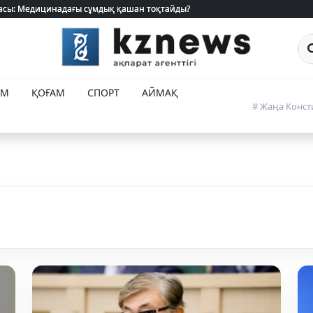
 жасы: Медицинадағы сұмдық қашан тоқтайды?
 жасы: Медицинадағы сұмдық қашан тоқтайды?
Са
ЕМ
ҚОҒАМ
СПОРТ
АЙМАҚ
# Жаңа Конст