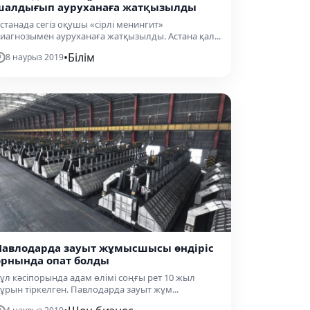
шалдығып ауруханаға жатқызылды
станада сегіз оқушы «сірлі менингит»
иагнозымен ауруханаға жатқызылды. Астана қал...
•
Білім
8 наурыз 2019
Павлодарда зауыт жұмысшысы өндіріс
орнында опат болды
ұл кәсіпорында адам өлімі соңғы рет 10 жыл
ұрын тіркелген. Павлодарда зауыт жұм...