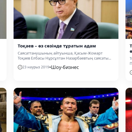
Тоқаев – өз сөзінде тұратын адам
Саясаттанушының айтуынша, Қасым-Жомарт
Тоқаев Елбасы Нұрсұлтан Назарбаевтың саясаты...
Т
П
•
Шоу-бизнес
23 наурыз 2019