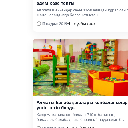
адам қаза тапты
Ал жапа шеккендер саны 40-50 адамды құрап отыр
Жаңа Зеландияда болған атыстан...
•
Шоу-бизнес
15 наурыз 2019
Алматы балабақшалары көпбалалылар
үшін тегін болды
Қазір Алматыда көпбалалы 710 отбасының
балалары балабақшаға барады. 1 наурыздан б...