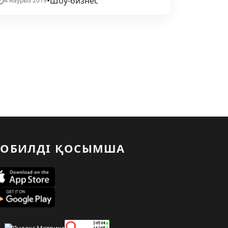
•
Шоу-бизнес
4 наурыз 2019
ОБИЛДІ ҚОСЫМША