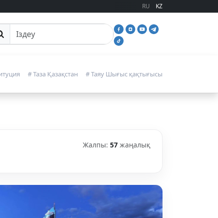
RU
KZ
йттан іздеу
итуция
# Таза Қазақстан
# Таяу Шығыс қақтығысы
Жалпы:
57
жаңалық