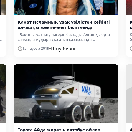
Қанат Исламның ұзақ үзілістен кейінгі
алғашқы жекпе-жегі белгіленді
Боксшы жаттығу лагерін бастады. Алғашқы орта
Қ
.
салмақта жұдырықтасатын қазақстанды...
б
•
Шоу-бизнес
15 наурыз 2019
Тоyota Айда жүретін автобус ойлап