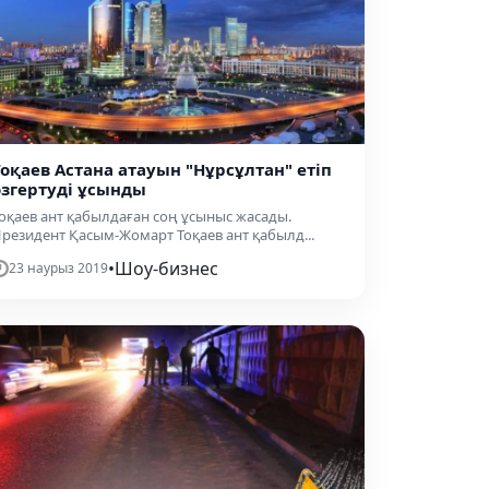
Тоқаев Астана атауын "Нұрсұлтан" етіп
өзгертуді ұсынды
оқаев ант қабылдаған соң ұсыныс жасады.
резидент Қасым-Жомарт Тоқаев ант қабылд...
•
Шоу-бизнес
23 наурыз 2019