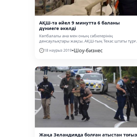
АҚШ-та әйел 9 минутта 6 баланы
дүниеге әкелді
Көпбалалы ана мен оның сәбилерінің
денсаулықтары жақсы. АҚШ-тың Техас штаты тұрғ..
•
Шоу-бизнес
18 наурыз 2019
Жаңа Зеландияда болған атыстан тоғыз