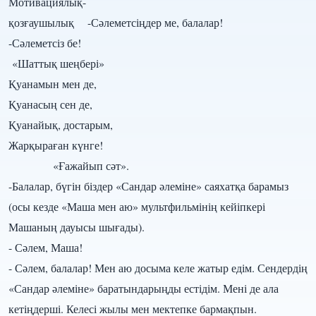
Мотивациялық-
қозғаушылық -Сәлеметсіңдер ме, балалар!
-Сәлеметсіз бе!
«Шаттық шеңбері»
Қуанамын мен де,
Қуанасың сен де,
Қуанайық, достарым,
Жарқыраған күнге!
«Ғажайып сәт».
-Балалар, бүгін біздер «Сандар әлеміне» саяхатқа барамыз
(осы кезде «Маша мен аю» мультфильмінің кейіпкері
Машаның дауысы шығады).
- Сәлем, Маша!
- Сәлем, балалар! Мен аю досыма келе жатыр едім. Сендердің
«Сандар әлеміне» баратындарыңды естідім. Мені де ала
кетіңдерші. Келесі жылы мен мектепке бармақпын.