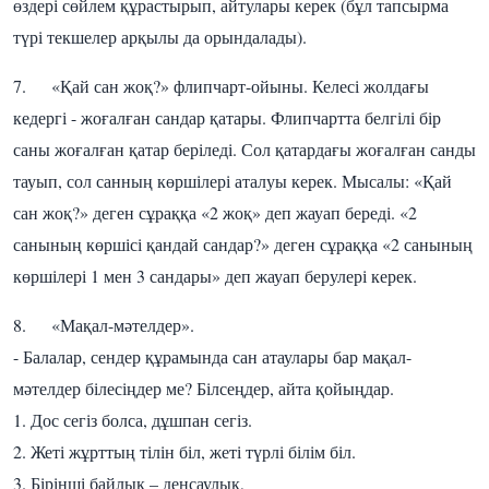
өздері сөйлем құрастырып, айтулары керек (бұл тапсырма
түрі текшелер арқылы да орындалады).
7. «Қай сан жоқ?» флипчарт-ойыны. Келесі жолдағы
кедергі - жоғалған сандар қатары. Флипчартта белгілі бір
саны жоғалған қатар беріледі. Сол қатардағы жоғалған санды
тауып, сол санның көршілері аталуы керек. Мысалы: «Қай
сан жоқ?» деген сұраққа «2 жоқ» деп жауап береді. «2
санының көршісі қандай сандар?» деген сұраққа «2 санының
көршілері 1 мен 3 сандары» деп жауап берулері керек.
8. «Мақал-мәтелдер».
- Балалар, сендер құрамында сан атаулары бар мақал-
мәтелдер білесіңдер ме? Білсеңдер, айта қойыңдар.
1. Дос сегіз болса, дұшпан сегіз.
2. Жеті жұрттың тілін біл, жеті түрлі білім біл.
3. Бірінші байлық – денсаулық,