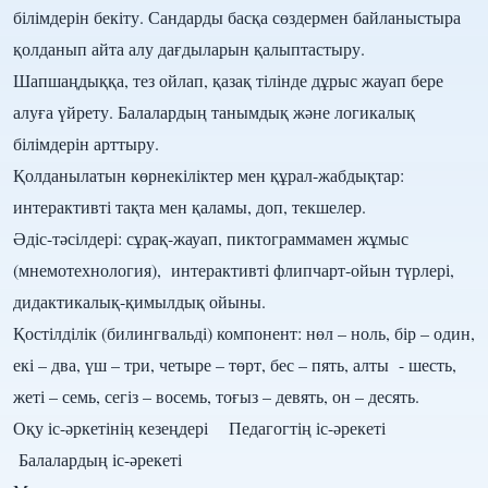
білімдерін бекіту. Сандарды басқа сөздермен байланыстыра
қолданып айта алу дағдыларын қалыптастыру.
Шапшаңдыққа, тез ойлап, қазақ тілінде дұрыс жауап бере
алуға үйрету. Балалардың танымдық және логикалық
білімдерін арттыру.
Қолданылатын көрнекіліктер мен құрал-жабдықтар:
интерактивті тақта мен қаламы, доп, текшелер.
Әдіс-тәсілдері: сұрақ-жауап, пиктограммамен жұмыс
(мнемотехнология), интерактивті флипчарт-ойын түрлері,
дидактикалық-қимылдық ойыны.
Қостілділік (билингвальді) компонент: нөл – ноль, бір – один,
екі – два, үш – три, четыре – төрт, бес – пять, алты - шесть,
жеті – семь, сегіз – восемь, тоғыз – девять, он – десять.
Оқу іс-әркетінің кезеңдері Педагогтің іс-әрекеті
Балалардың іс-әрекеті