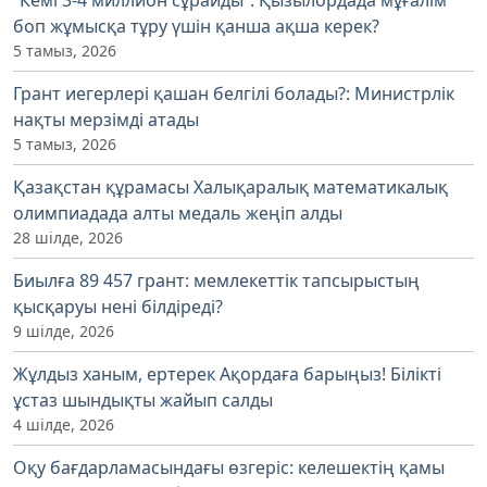
боп жұмысқа тұру үшін қанша ақша керек?
5 тамыз, 2026
Грант иегерлері қашан белгілі болады?: Министрлік
нақты мерзімді атады
5 тамыз, 2026
Қазақстан құрамасы Халықаралық математикалық
олимпиадада алты медаль жеңіп алды
28 шілде, 2026
Биылға 89 457 грант: мемлекеттік тапсырыстың
қысқаруы нені білдіреді?
9 шілде, 2026
Жұлдыз ханым, ертерек Ақордаға барыңыз! Білікті
ұстаз шындықты жайып салды
4 шілде, 2026
Оқу бағдарламасындағы өзгеріс: келешектің қамы