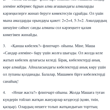
әлеміне жібермес бұрын алма ағашындағы алмаларды
кәрзеңкелерге жинап беруге көмектесуін сұрайды. Ол үшін
мына амалдарды орындауы қажет: 2+2=4, 5-3=2. Амалдардың
шешуіне сәйкес санды алманы сол кәрзеңкеге қалам
көмегімен жинайды.
3. «Қанша көбелек?» флипчарт- ойыны. Міне, Маша
«Сандар әлеміне» бару үшін жолға шығады. Ол жолда келе
жатып көбелек аулағысы келеді. Бірақ, көбелектерді анық
көре алмайды. Айналасындағы көбелектерді анық көру үшін
ол лупаны қолданады. Балалар, Машамен бірге көбелектерді
санайық!
4. «Неше жаста?» флипчарт-ойыны. Жолда Машаға туған
күндерін тойлап жатқан жануарлар кездеседі (қоян, тиін,
қасқыр). Олардың нешеге толып жатқандығын торттың