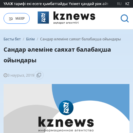
ҮААЖ тарифі екі есеге қымбаттайды: Үкімет қандай уәж айтады?
ҮААЖ тарифі екі есеге қымбаттайды: Үкімет қандай уәж айтады?
RU
KZ
МӘЗІР
Басты бет
/
Білім
/
Сандар әлеміне саяхат балабақша ойындары
Сандар әлеміне саяхат балабақша
ойындары
3 наурыз, 2019