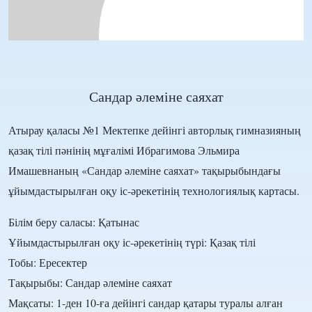
Сандар әлеміне саяхат
Атырау қаласы №1 Мектепке дейінгі авторлық гимназияның
қазақ тілі пәнінің мұғалімі Ибрагимова Эльмира
Имашевнаның «Сандар әлеміне саяхат» тақырыбындағы
ұйымдастырылған оқу іс-әрекетінің технологиялық картасы.
Білім беру саласы: Қатынас
Ұйымдастырылған оқу іс-әрекетінің түрі: Қазақ тілі
Тобы: Ересектер
Тақырыбы: Сандар әлеміне саяхат
Мақсаты: 1-ден 10-ға дейінгі сандар қатары туралы алған