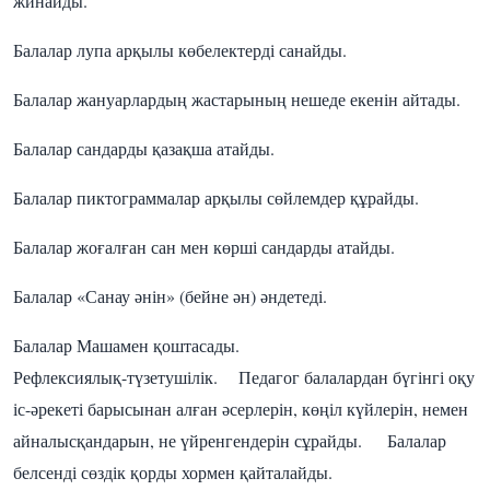
жинайды.
Балалар лупа арқылы көбелектерді санайды.
Балалар жануарлардың жастарының нешеде екенін айтады.
Балалар сандарды қазақша атайды.
Балалар пиктограммалар арқылы сөйлемдер құрайды.
Балалар жоғалған сан мен көрші сандарды атайды.
Балалар «Санау әнін» (бейне ән) әндетеді.
Балалар Машамен қоштасады.
Рефлексиялық-түзетушілік. Педагог балалардан бүгінгі оқу
іс-әрекеті барысынан алған әсерлерін, көңіл күйлерін, немен
айналысқандарын, не үйренгендерін сұрайды. Балалар
белсенді сөздік қорды хормен қайталайды.