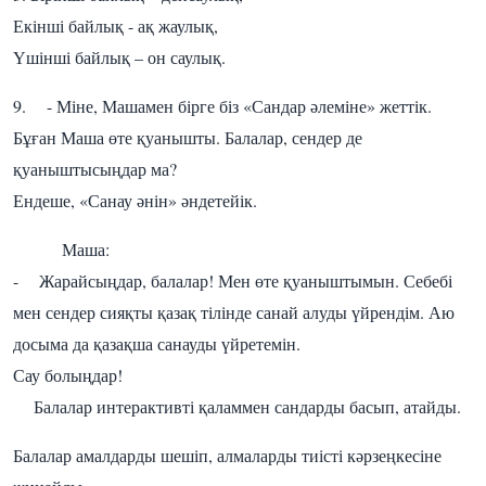
Екінші байлық - ақ жаулық,
Үшінші байлық – он саулық.
9. - Міне, Машамен бірге біз «Сандар әлеміне» жеттік.
Бұған Маша өте қуанышты. Балалар, сендер де
қуаныштысыңдар ма?
Ендеше, «Санау әнін» әндетейік.
Маша:
- Жарайсыңдар, балалар! Мен өте қуаныштымын. Себебі
мен сендер сияқты қазақ тілінде санай алуды үйрендім. Аю
досыма да қазақша санауды үйретемін.
Сау болыңдар!
Балалар интерактивті қаламмен сандарды басып, атайды.
Балалар амалдарды шешіп, алмаларды тиісті кәрзеңкесіне