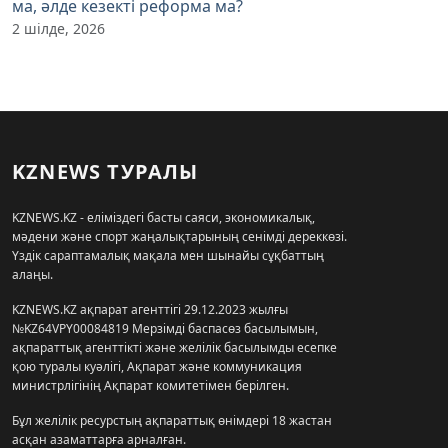
ма, әлде кезекті реформа ма?
2 шілде, 2026
KZNEWS ТУРАЛЫ
KZNEWS.KZ - еліміздегі басты саяси, экономикалық,
мәдени және спорт жаңалықтарының сенімді дереккөзі.
Үздік сараптамалық мақала мен шынайы сұқбаттың
алаңы.
KZNEWS.KZ ақпарат агенттігі 29.12.2023 жылғы
№KZ64VPY00084819 Мерзімді баспасөз басылымын,
ақпараттық агенттікті және желілік басылымды есепке
қою туралы куәлігі, Ақпарат және коммуникация
министрлігінің Ақпарат комитетімен берілген.
Бұл желілік ресурстың ақпараттық өнімдері 18 жастан
асқан азаматтарға арналған.