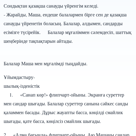
Сондықтан қазақша санауды үйренгім келеді.
- Жарайды, Маша, ендеше балалармен бірге сен де қазақша
санауды үйренетін боласың. Балалар, алдымен, сандарды
есімізге түсірейік. Балалар мұғаліммен сәлемдесіп, шаттық
шеңберінде тақпақтарын айтады.
Балалар Маша мен мұғалімді тыңдайды.
Ұйымдастыру-
шылық-ізденістік
1. «Санап көр!» флипчарт-ойыны. Экранға суреттер
мен сандар шығады. Балалар суреттер санына сәйкес санды
қаламмен басады. Дұрыс жауапты басса, көңілді смайлик
шығады, қате басса, көңілсіз смайлик шығады.
2. «Алма бағында» флипчарт-ойыны. Аю Машаны сандар