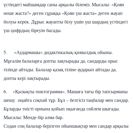
үстіндегі майшамдар саны арқылы білеміз. Мысалы: «Қоян
неше жаста?» деген сұраққа «Қоян үш жаста» деген жауап
болуы керек. Дұрыс жауапты білу үшін үш шардың үстіндегі
үш цифрдың біреуін басады.
5. «Аудармашы» дидактикалық-қимылдық ойыны.
Мұғалім балаларға допты лақтырады да, сандарды орыс
тілінде айтады. Балалар қазақ тіліне аударып айтады да,
допты кері лақтырады.
6. «Қызықты пиктограмма». Машаға тағы бір тапсырманы
шешу оңайға соқпай тұр. Бұл – белгісіз таңбалар мен сандар.
Бұларды тиісті орнына қойып оқығанда сөйлем шығады.
Мысалы: Менде бір алма бар.
Содан соң балалар берілген ойыншықтар мен сандар арқылы