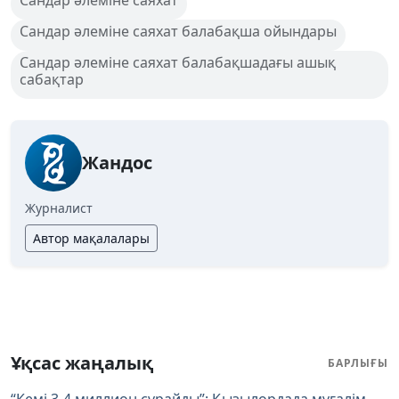
Сандар әлеміне саяхат балабақша ойындары
Сандар әлеміне саяхат балабақшадағы ашық
сабақтар
Жандос
Журналист
Автор мақалалары
Ұқсас жаңалық
БАРЛЫҒЫ
“Кемі 3-4 миллион сұрайды”: Қызылордада мұғалім