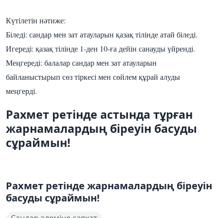
Күтілетін нәтиже:
Біледі: сандар мен зат атауларын қазақ тілінде атай біледі.
Игереді: қазақ тілінде 1-ден 10-ға дейін санауды үйренді.
Меңгереді: балалар сандар мен зат атауларын
байланыстырып сөз тіркесі мен сөйлем құрай алуды
меңгерді.
Рахмет ретінде астында тұрған
жарнамалардың біреуін басуды
сұраймын!
Рахмет ретінде жарнамалардың біреуін
басуды сұраймын!
Сандар әлеміне саяхат