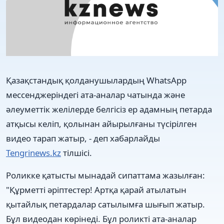
Қазақстандық қолданушылардың WhatsApp
мессенджеріндегі ата-аналар чатында және
әлеуметтік желілерде белгісіз ер адамның петарда
атқысы келіп, қолынан айырылғаны түсірілген
видео тарап жатыр, - деп хабарлайды
Tengrinews.kz
тілшісі.
Роликке қатысты мынадай сипаттама жазылған:
"Құрметті әріптестер! Артқа қарай атылатын
қытайлық петардалар сатылымға шығып жатыр.
Бұл видеодан көрінеді. Бұл роликті ата-аналар