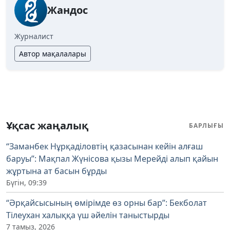
Жандос
Журналист
Автор мақалалары
Ұқсас жаңалық
БАРЛЫҒЫ
“Заманбек Нұрқаділовтің қазасынан кейін алғаш
баруы”: Мақпал Жүнісова қызы Мерейді алып қайын
жұртына ат басын бұрды
Бүгін, 09:39
“Әрқайсысының өмірімде өз орны бар”: Бекболат
Тілеухан халыққа үш әйелін таныстырды
7 тамыз, 2026