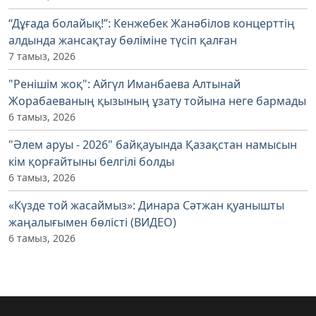
“Дұғада болайық!”: Кенжебек Жанәбілов концерттің
алдында жансақтау бөліміне түсіп қалған
7 тамыз, 2026
"Ренішім жоқ": Айгүл Иманбаева Алтынай
Жорабаеваның қызының ұзату тойына неге бармады
6 тамыз, 2026
"Әлем аруы - 2026" байқауында Қазақстан намысын
кім қорғайтыны белгілі болды
6 тамыз, 2026
«Күзде той жасаймыз»: Динара Сәтжан қуанышты
жаңалығымен бөлісті (ВИДЕО)
6 тамыз, 2026