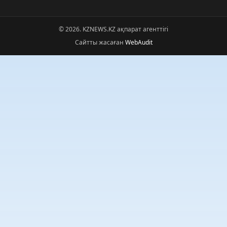
© 2026. KZNEWS.KZ ақпарат агенттігі
Сайтты жасаған
WebAudit