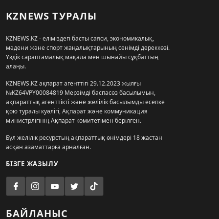
KZNEWS ТУРАЛЫ
KZNEWS.KZ - еліміздегі басты саяси, экономикалық,
мәдени және спорт жаңалықтарының сенімді дереккөзі.
Үздік сараптамалық мақала мен шынайы сұқбаттың
алаңы.
KZNEWS.KZ ақпарат агенттігі 29.12.2023 жылғы
№KZ64VPY00084819 Мерзімді баспасөз басылымын,
ақпараттық агенттікті және желілік басылымды есепке
қою туралы куәлігі, Ақпарат және коммуникация
министрлігінің Ақпарат комитетімен берілген.
Бұл желілік ресурстың ақпараттық өнімдері 18 жастан
асқан азаматтарға арналған.
БІЗГЕ ЖАЗЫЛУ
БАЙЛАНЫС