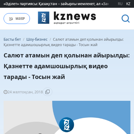
«Әділет» партиясы: Қазақстан – зайырлы мемлекет, ал «Заң және тәртіп»
«Әділет» партиясы: Қазақстан – зайырлы мемлекет, ал «Заң және тәртіп»
RU
KZ
МӘЗІР
Басты бет
/
Шоу-бизнес
/
Салют атамын деп қолынан айырылды:
Қазнетте адамшошырлық видео тарады - Тосын жай
Салют атамын деп қолынан айырылды:
Қазнетте адамшошырлық видео
тарады - Тосын жай
24 желтоқсан, 2018