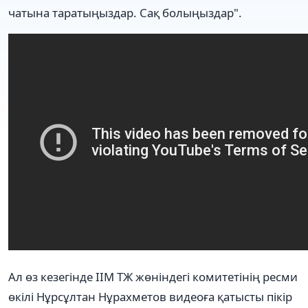
чатына таратыңыздар. Сақ болыңыздар".
Ал өз кезегінде ІІМ ТЖ жөніндегі комитетінің ресми
өкілі Нұрсұлтан Нұрахметов видеоға қатысты пікір