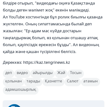
білдіре отырып, "видеодағы оқиға Қазақстанда
болды деген мәлімет жоқ" екенін мәлімдеді.
Ал YouTube хостингінде бұл ролик биылғы қазанда
жүктелген. Оның сипаттамасында былай деп
жазылған: "Ер адам мас күйде достарын
таңғалдырмақ болып, өз қолынан отшашу атпақ
болып, қауіпсіздік ережесін бұзды". Ал видеоның
қайда және қашан түсірілгені белгісіз.
Дереккөз: https://kaz.tengrinews.kz
деп
видео
айырылды
Жай
Тосын
қолынан
тарады
Қазнетте
Салют
атамын
адамшошырлық