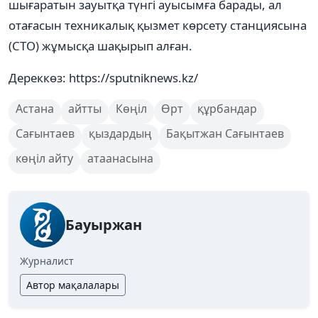
шығаратын зауытқа түнгі ауысымға барады, ал
отағасын техникалық қызмет көрсету станциясына
(СТО) жұмысқа шақырып алған.
Дереккөз: https://sputniknews.kz/
Астана
айтты
Көңіл
Өрт
құрбандар
Сағынтаев
қыздардың
Бақытжан Сағынтаев
көңіл айту
атаанасына
Бауыржан
Журналист
Автор мақалалары