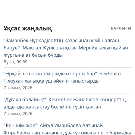
Ұқсас жаңалық
БАРЛЫҒЫ
“Заманбек Нұрқаділовтің қазасынан кейін алғаш
баруы”: Мақпал Жүнісова қызы Мерейді алып қайын
жұртына ат басын бұрды
Бүгін, 09:39
“Әрқайсысының өмірімде өз орны бар”: Бекболат
Тілеухан халыққа үш әйелін таныстырды
7 тамыз, 2026
“Дұғада болайық!”: Кенжебек Жанәбілов концерттің
алдында жансақтау бөліміне түсіп қалған
7 тамыз, 2026
"Ренішім жоқ": Айгүл Иманбаева Алтынай
Жорабаеваның қызының ұзату тойына неге бармады