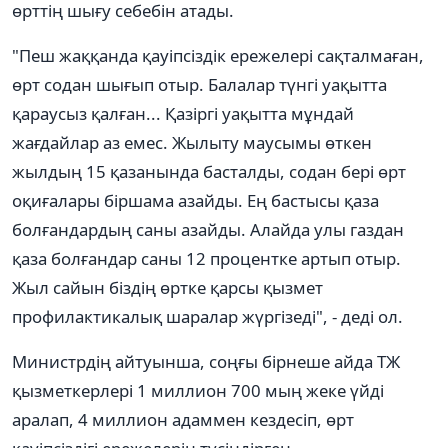
өрттің шығу себебін атады.
"Пеш жаққанда қауіпсіздік ережелері сақталмаған,
өрт содан шығып отыр. Балалар түнгі уақытта
қараусыз қалған... Қазіргі уақытта мұндай
жағдайлар аз емес. Жылыту маусымы өткен
жылдың 15 қазанында басталды, содан бері өрт
оқиғалары біршама азайды. Ең бастысы қаза
болғандардың саны азайды. Алайда улы газдан
қаза болғандар саны 12 процентке артып отыр.
Жыл сайын біздің өртке қарсы қызмет
профилактикалық шаралар жүргізеді", - деді ол.
Министрдің айтуынша, соңғы бірнеше айда ТЖ
қызметкерлері 1 миллион 700 мың жеке үйді
аралап, 4 миллион адаммен кездесіп, өрт