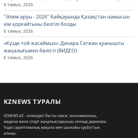
6 тамыз, 2026
"Әлем аруы - 2026" байқауында Қазақстан намысын
кім қорғайтыны белгілі болды
6 тамыз, 2026
«Күзде той жасаймыз»: Динара Сәтжан қуанышты
жаңалығымен бөлісті (ВИДЕО)
6 тамыз, 2026
KZNEWS ТУРАЛЫ
KZNEWS.KZ - еліміздегі басты саяси, экономикалық,
мәдени және спорт жаңалықтарының сенімді дереккөзі.
Үздік сараптамалық мақала мен шынайы сұқбаттың
алаңы.