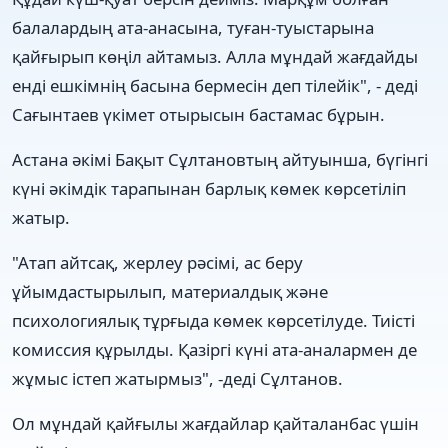
балалардың ата-анасына, туған-туыстарына
қайғырып көңіл айтамыз. Алла мұндай жағдайды
енді ешкімнің басына бермесін деп тілейік", - деді
Сағынтаев үкімет отырысын бастамас бұрын.
Астана әкімі Бақыт Сұлтановтың айтуынша, бүгінгі
күні әкімдік тарапынан барлық көмек көрсетіліп
жатыр.
"Атап айтсақ, жерлеу рәсімі, ас беру
ұйымдастырылып, материалдық және
психологиялық тұрғыда көмек көрсетілуде. Тиісті
комиссия құрылды. Қазіргі күні ата-аналармен де
жұмыс істеп жатырмыз", -деді Сұлтанов.
Ол мұндай қайғылы жағдайлар қайталанбас үшін