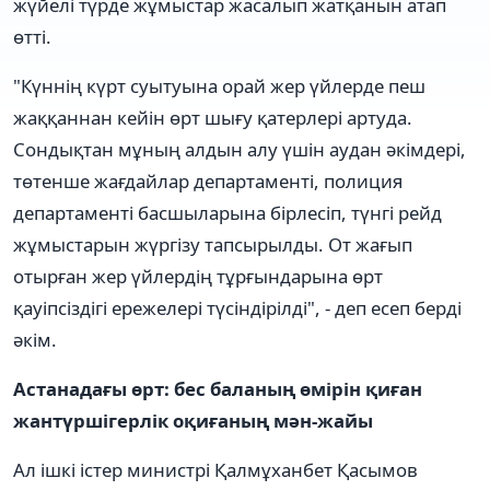
жүйелі түрде жұмыстар жасалып жатқанын атап
өтті.
"Күннің күрт суытуына орай жер үйлерде пеш
жаққаннан кейін өрт шығу қатерлері артуда.
Сондықтан мұның алдын алу үшін аудан әкімдері,
төтенше жағдайлар департаменті, полиция
департаменті басшыларына бірлесіп, түнгі рейд
жұмыстарын жүргізу тапсырылды. От жағып
отырған жер үйлердің тұрғындарына өрт
қауіпсіздігі ережелері түсіндірілді", - деп есеп берді
әкім.
Астанадағы өрт: бес баланың өмірін қиған
жантүршігерлік оқиғаның мән-жайы
Ал ішкі істер министрі Қалмұханбет Қасымов