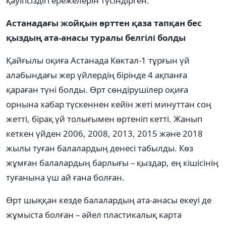
қауіпсіздігі ережелерін түсіндірген.
Астанадағы жойқын өрттен қаза тапқан бес
қыздың ата-анасы туралы белгілі болды
Қайғылы оқиға Астанада Көктал-1 тұрғын үй
алабындағы жер үйлердің бірінде 4 ақпанға
қараған түні болды. Өрт сөндірушілер оқиға
орнына хабар түскеннен кейін жеті минуттан соң
жетті, бірақ үй толығымен өртеніп кетті. Жанып
кеткен үйден 2006, 2008, 2013, 2015 және 2018
жылы туған балалардың денесі табылды. Көз
жұмған балалардың барлығы – қыздар, ең кішісінің
туғанына үш ай ғана болған.
Өрт шыққан кезде балалардың ата-анасы екеуі де
жұмыста болған – әйел пластикалық карта