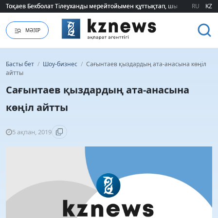
Тоқаев Бекболат Тілеуханды мерейтойымен құттықтап, шығармашылық т
Тоқаев Бекболат Тілеуханды мерейтойымен құттықтап, шығармашылық т
RU
KZ
МӘЗІР
Басты бет
/
Шоу-бизнес
/
Сағынтаев қыздардың ата-анасына көңіл
айтты
Сағынтаев қыздардың ата-анасына
көңіл айтты
5 ақпан, 2019