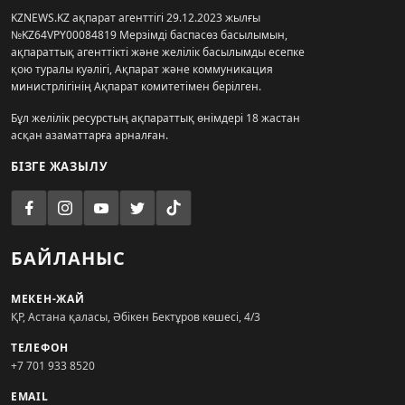
KZNEWS.KZ ақпарат агенттігі 29.12.2023 жылғы
№KZ64VPY00084819 Мерзімді баспасөз басылымын,
ақпараттық агенттікті және желілік басылымды есепке
қою туралы куәлігі, Ақпарат және коммуникация
министрлігінің Ақпарат комитетімен берілген.
Бұл желілік ресурстың ақпараттық өнімдері 18 жастан
асқан азаматтарға арналған.
БІЗГЕ ЖАЗЫЛУ
БАЙЛАНЫС
МЕКЕН-ЖАЙ
ҚР, Астана қаласы, Әбікен Бектұров көшесі, 4/3
ТЕЛЕФОН
+7 701 933 8520
EMAIL