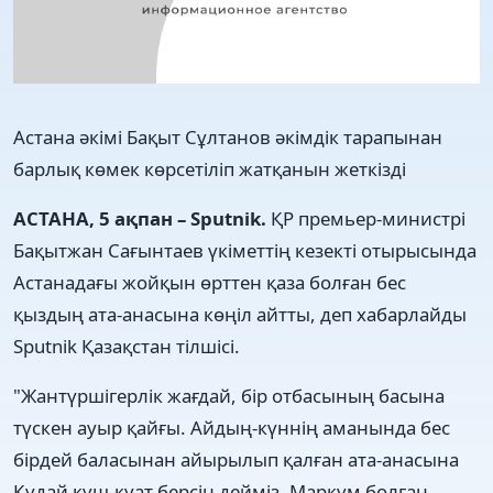
Астана әкімі Бақыт Сұлтанов әкімдік тарапынан
барлық көмек көрсетіліп жатқанын жеткізді
АСТАНА, 5 ақпан – Sputnik.
ҚР премьер-министрі
Бақытжан Сағынтаев үкіметтің кезекті отырысында
Астанадағы жойқын өрттен қаза болған бес
қыздың ата-анасына көңіл айтты, деп хабарлайды
Sputnik Қазақстан тілшісі.
"Жантүршігерлік жағдай, бір отбасының басына
түскен ауыр қайғы. Айдың-күннің аманында бес
бірдей баласынан айырылып қалған ата-анасына
Құдай күш-қуат берсін дейміз. Марқұм болған