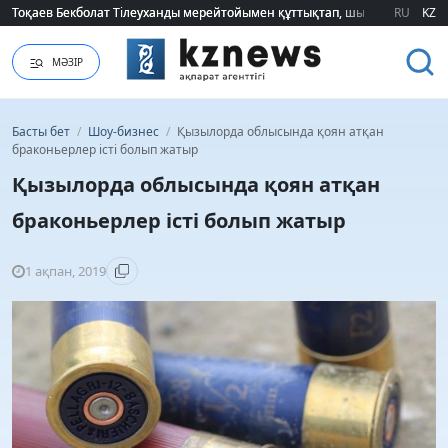
Тоқаев Бекболат Тілеуханды мерейтойымен құттықтап, шығармашылық т
Тоқаев Бекболат Тілеуханды мерейтойымен құттықтап, шығармашылық т
RU
KZ
МӘЗІР
Басты бет
/
Шоу-бизнес
/
Қызылорда облысында қоян атқан
браконьерлер істі болып жатыр
Қызылорда облысында қоян атқан
браконьерлер істі болып жатыр
1 ақпан, 2019