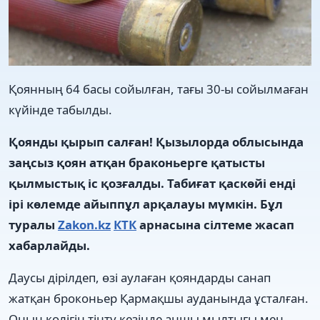
Қоянның 64 басы сойылған, тағы 30-ы сойылмаған
күйінде табылды.
Қоянды қырып салған! Қызылорда облысында
заңсыз қоян атқан браконьерге қатысты
қылмыстық іс қозғалды. Табиғат қаскөйі енді
ірі көлемде айыппұл арқалауы мүмкін. Бұл
туралы
Zakon.kz
КТК
арнасына сілтеме жасап
хабарлайды.
Даусы дірілдеп, өзі аулаған қояндарды санап
жатқан броконьер Қармақшы ауданында ұсталған.
Оның көлігін тінту кезінде аңшы мылтығы мен