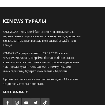
KZNEWS ТУРАЛЫ
KZNEWS.KZ - еліміздегі басты саяси, экономикалық,
мәдени және спорт жаңалықтарының сенімді дереккөзі.
Үздік сараптамалық мақала мен шынайы сұқбаттың
алаңы.
KZNEWS.KZ ақпарат агенттігі 29.12.2023 жылғы
№KZ64VPY00084819 Мерзімді баспасөз басылымын,
ақпараттық агенттікті және желілік басылымды есепке
қою туралы куәлігі, Ақпарат және коммуникация
министрлігінің Ақпарат комитетімен берілген.
Бұл желілік ресурстың ақпараттық өнімдері 18 жастан
асқан азаматтарға арналған.
БІЗГЕ ЖАЗЫЛУ