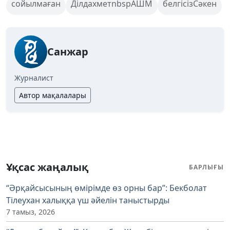
сойылмаған
ДілдахметnbspАШМ
белгісізСәкен
Санжар
Журналист
Автор мақалалары
Ұқсас жаңалық
БАРЛЫҒЫ
“Әрқайсысының өмірімде өз орны бар”: Бекболат
Тілеухан халыққа үш әйелін таныстырды
7 тамыз, 2026