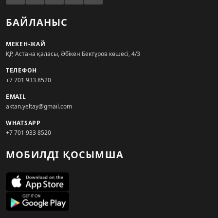
БАЙЛАНЫС
МЕКЕН-ЖАЙ
ҚР, Астана қаласы, Әбікен Бектұров көшесі, 4/3
ТЕЛЕФОН
+7 701 933 8520
EMAIL
aktan.yeltay@gmail.com
WHATSAPP
+7 701 933 8520
МОБИЛДІ ҚОСЫМША