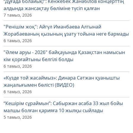
“Дұғада болайық!”: Кенжебек Жанәбілов концерттің
алдында жансақтау бөліміне түсіп қалған
7 тамыз, 2026
"Ренішім жоқ": Айгүл Иманбаева Алтынай
Жорабаеваның қызының ұзату тойына неге бармады
6 тамыз, 2026
"Әлем аруы - 2026" байқауында Қазақстан намысын
кім қорғайтыны белгілі болды
6 тамыз, 2026
«Күзде той жасаймыз»: Динара Сәтжан қуанышты
жаңалығымен бөлісті (ВИДЕО)
6 тамыз, 2026
“Кешірім сұраймын”: Сабыржан асаба 33 жыл бойы
малшы болған қарияға 10 жылқы сыйлады
5 тамыз, 2026