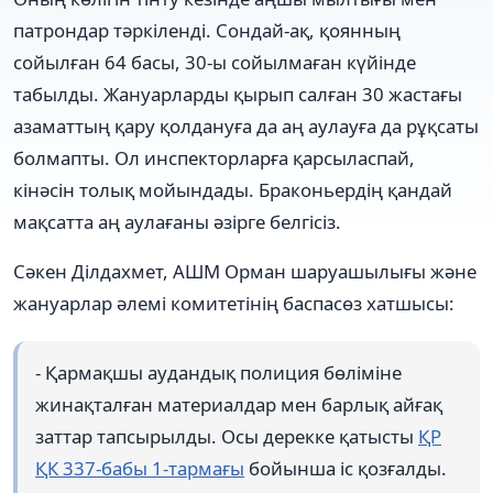
патрондар тәркіленді. Сондай-ақ, қоянның
сойылған 64 басы, 30-ы сойылмаған күйінде
табылды. Жануарларды қырып салған 30 жастағы
азаматтың қару қолдануға да аң аулауға да рұқсаты
болмапты. Ол инспекторларға қарсыласпай,
кінәсін толық мойындады. Браконьердің қандай
мақсатта аң аулағаны әзірге белгісіз.
Сәкен Ділдахмет, АШМ Орман шаруашылығы және
жануарлар әлемі комитетінің баспасөз хатшысы:
- Қармақшы аудандық полиция бөліміне
жинақталған материалдар мен барлық айғақ
заттар тапсырылды. Осы дерекке қатысты
ҚР
ҚК 337-бабы 1-тармағы
бойынша іс қозғалды.