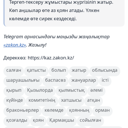
Тергеп-тексеру жұмыстары жүргізіліп жатыр.
Көп аңшылар өте аз қоян атады. Үлкен
көлемде өте сирек кездеседі.
Telegram арнасындағы маңызды жаңалықтар
«zakon.kz»
. Жазылу!
Дереккөз: https://kaz.zakon.kz/
салған
қатысты
болып
жатыр
облысында
шаруашылығы
баспасөз
жануарлар
істі
қырып
Қызылорда
қылмыстық
әлемі
күйінде
комитетінің
хатшысы
атқан
браконьерлер
көлемде
қоянның
орман
қозғалды
қоян
Қармақшы
сойылған