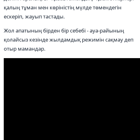
қалың тұман мен көріністің мүлде төмендегін
ескеріп, жауып тастады.
Жол апатының бірден бір себебі - ауа-райының
қолайсыз кезінде жылдамдық режимін сақмау деп
отыр мамандар.