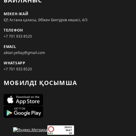
БАЙЛАНЫС
МЕКЕН-ЖАЙ
ҚР, Астана қаласы, Әбікен Бектұров көшесі, 4/3
ТЕЛЕФОН
+7 701 933 8520
EMAIL
aktan.yeltay@gmail.com
WHATSAPP
+7 701 933 8520
МОБИЛДІ ҚОСЫМША