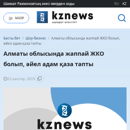
Шавкат Рахмоновтың әкесі өмірден озды
Шавкат Рахмоновтың әкесі өмірден озды
RU
KZ
МӘЗІР
Басты бет
/
Шоу-бизнес
/
Алматы облысында жаппай ЖКО болып,
әйел адам қаза тапты
Алматы облысында жаппай ЖКО
болып, әйел адам қаза тапты
22 қаңтар, 2019