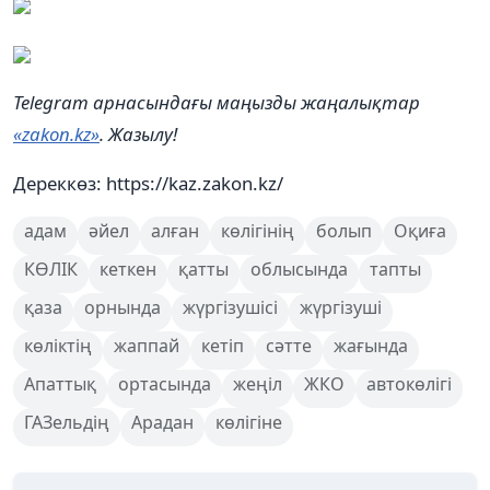
Telegram арнасындағы маңызды жаңалықтар
«zakon.kz»
. Жазылу!
Дереккөз: https://kaz.zakon.kz/
адам
әйел
алған
көлігінің
болып
Оқиға
КӨЛІК
кеткен
қатты
облысында
тапты
қаза
орнында
жүргізушісі
жүргізуші
көліктің
жаппай
кетіп
сәтте
жағында
Апаттық
ортасында
жеңіл
ЖКО
автокөлігі
ГАЗельдің
Арадан
көлігіне