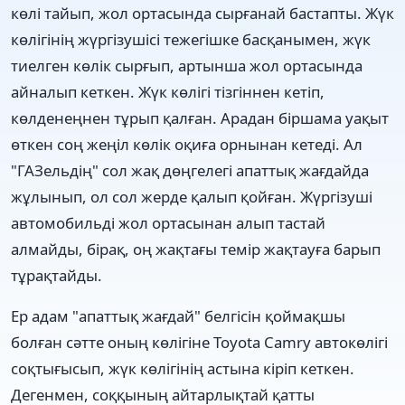
көлі тайып, жол ортасында сырғанай бастапты. Жүк
көлігінің жүргізушісі тежегішке басқанымен, жүк
тиелген көлік сырғып, артынша жол ортасында
айналып кеткен. Жүк көлігі тізгіннен кетіп,
көлденеңнен тұрып қалған. Арадан біршама уақыт
өткен соң жеңіл көлік оқиға орнынан кетеді. Ал
"ГАЗельдің" сол жақ дөңгелегі апаттық жағдайда
жұлынып, ол сол жерде қалып қойған. Жүргізуші
автомобильді жол ортасынан алып тастай
алмайды, бірақ, оң жақтағы темір жақтауға барып
тұрақтайды.
Ер адам "апаттық жағдай" белгісін қоймақшы
болған сәтте оның көлігіне Toyota Camry автокөлігі
соқтығысып, жүк көлігінің астына кіріп кеткен.
Дегенмен, соққының айтарлықтай қатты