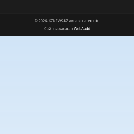
© 2026. KZNEWS.KZ ақпарат агенттігі
Сайтты жасаған
WebAudit