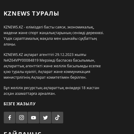
KZNEWS ТУРАЛЫ
KZNEWS.KZ - еліміздегі басты саяси, экономикалық,
мәдени және спорт жаңалықтарының сенімді дереккөзі.
Үздік сараптамалық мақала мен шынайы сұқбаттың
алаңы.
KZNEWS.KZ ақпарат агенттігі 29.12.2023 жылғы
№KZ64VPY00084819 Мерзімді баспасөз басылымын,
ақпараттық агенттікті және желілік басылымды есепке
қою туралы куәлігі, Ақпарат және коммуникация
министрлігінің Ақпарат комитетімен берілген.
Бұл желілік ресурстың ақпараттық өнімдері 18 жастан
асқан азаматтарға арналған.
БІЗГЕ ЖАЗЫЛУ