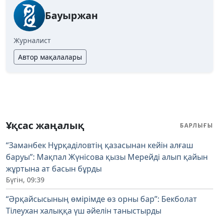
Бауыржан
Журналист
Автор мақалалары
Ұқсас жаңалық
БАРЛЫҒЫ
“Заманбек Нұрқаділовтің қазасынан кейін алғаш
баруы”: Мақпал Жүнісова қызы Мерейді алып қайын
жұртына ат басын бұрды
Бүгін, 09:39
“Әрқайсысының өмірімде өз орны бар”: Бекболат
Тілеухан халыққа үш әйелін таныстырды