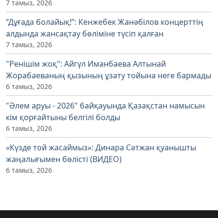
7 тамыз, 2026
“Дұғада болайық!”: Кенжебек Жанәбілов концерттің
алдында жансақтау бөліміне түсіп қалған
7 тамыз, 2026
"Ренішім жоқ": Айгүл Иманбаева Алтынай
Жорабаеваның қызының ұзату тойына неге бармады
6 тамыз, 2026
"Әлем аруы - 2026" байқауында Қазақстан намысын
кім қорғайтыны белгілі болды
6 тамыз, 2026
«Күзде той жасаймыз»: Динара Сәтжан қуанышты
жаңалығымен бөлісті (ВИДЕО)
6 тамыз, 2026