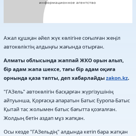
Ажал құшқан әйел жүк көлігіне соғылған жеңіл
автокөліктің алдыңғы жағында отырған.
Алматы облысында жаппай ЖКО орын алып,
бір адам жапа шексе, тағы бір адам оқиға
орнында қаза тапты, деп хабарлайды
zakon.kz
.
"ГАЗель" автокөлігін басқарған жүргізушінің
айтуынша, Қорғасқа апаратын Батыс Еуропа-Батыс
Қытай тас жолымен батыс бағытта қозғалған.
Жолдың бетін аздап мұз жапқан.
Осы кезде "ГАЗельдің" алдында кетіп бара жатқан