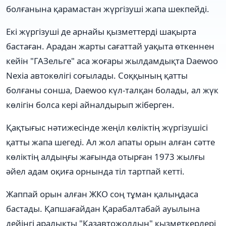
болғанына қарамастан жүргізуші жапа шекпейді.
Екі жүргізуші де арнайы қызметтерді шақырта
бастаған. Арадан жарты сағаттай уақыта өткеннен
кейін "ГАЗельге" аса жоғары жылдамдықта Daewoo
Nexia автокөлігі соғылады. Соққының қатты
болғаны сонша, Daewoo күл-талқан болады, ал жүк
көлігін болса кері айналдырып жіберген.
Қақтығыс нәтижесінде жеңіл көліктің жүргізушісі
қатты жапа шегеді. Ал жол апаты орын алған сәтте
көліктің алдыңғы жағында отырған 1973 жылғы
әйел адам оқиға орнында тіл тартпай кетті.
Жаппай орын алған ЖКО соң тұман қалыңдаса
бастады. Қапшағайдан Қарабалтабай ауылына
дейінгі аралықты "Қазавтожолдың" қызметкерлері