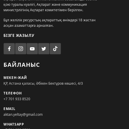
қою туралы куәлігі, Ақпарат және коммуникация
министрлігінің Ақпарат комитетімен берілген.
Бұл желілік ресурстың ақпараттық өнімдері 18 жастан
асқан азаматтарға арналған.
БІЗГЕ ЖАЗЫЛУ
БАЙЛАНЫС
МЕКЕН-ЖАЙ
ҚР, Астана қаласы, Әбікен Бектұров көшесі, 4/3
ТЕЛЕФОН
+7 701 933 8520
EMAIL
aktan.yeltay@gmail.com
WHATSAPP