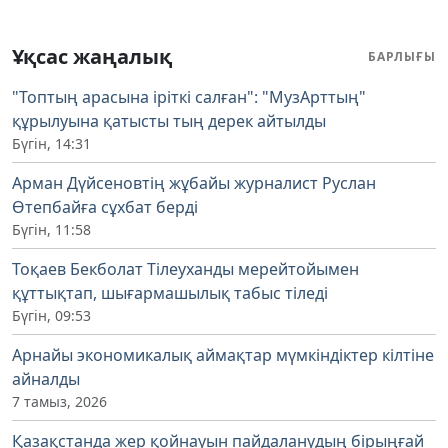
Ұқсас жаңалық
БАРЛЫҒЫ
"Топтың арасына іріткі салған": "МузАрттың"
құрылуына қатысты тың дерек айтылды
Бүгін, 14:31
Арман Дүйсеновтің жұбайы журналист Руслан
Өтепбайға сұхбат берді
Бүгін, 11:58
Тоқаев Бекболат Тілеуханды мерейтойымен
құттықтап, шығармашылық табыс тіледі
Бүгін, 09:53
Арнайы экономикалық аймақтар мүмкіндіктер кілтіне
айналды
7 тамыз, 2026
Қазақстанда жер қойнауын пайдаланудың бірыңғай