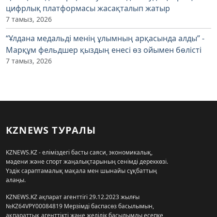
цифрлық платформасы жасақталып жатыр
7 тамыз, 2026
“Ұлдана медальді менің ұлымның арқасында алды” -
Марқұм фельдшер қыздың енесі өз ойымен бөлісті
7 тамыз, 2026
KZNEWS ТУРАЛЫ
KZNEWS.KZ - еліміздегі басты саяси, экономикалық,
мәдени және спорт жаңалықтарының сенімді дереккөзі.
Үздік сараптамалық мақала мен шынайы сұқбаттың
алаңы.
KZNEWS.KZ ақпарат агенттігі 29.12.2023 жылғы
№KZ64VPY00084819 Мерзімді баспасөз басылымын,
ақпараттық агенттікті және желілік басылымды есепке