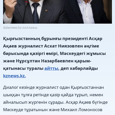
dalanews.kz коллажы
Қырғызстанның бұрынғы президенті Асқар
Ақаев журналист Асхат Ниязовпен әңгіме
барысында қазіргі өмірі, Мәскеудегі жұмысы
және Нұрсұлтан Назарбаевпен қарым-
қатынасы туралы
айтты
, деп хабарлайды
kznews.kz.
Диалог кезінде журналист одан Қырғызстаннан
шыққан тұлға ретінде қазір қайда тұрып, немен
айналысып жүргенін сұрады. Асқар Ақаев бүгінде
Мәскеуде тұратынын және Михаил Ломоносов