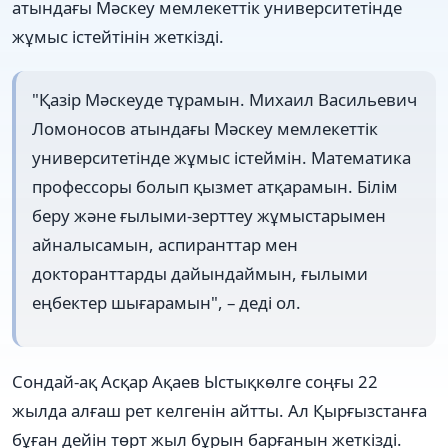
атындағы Мәскеу мемлекеттік университетінде
жұмыс істейтінін жеткізді.
"Қазір Мәскеуде тұрамын. Михаил Васильевич
Ломоносов атындағы Мәскеу мемлекеттік
университетінде жұмыс істеймін. Математика
профессоры болып қызмет атқарамын. Білім
беру және ғылыми-зерттеу жұмыстарымен
айналысамын, аспиранттар мен
докторанттарды дайындаймын, ғылыми
еңбектер шығарамын", – деді ол.
Сондай-ақ Асқар Ақаев Ыстықкөлге соңғы 22
жылда алғаш рет келгенін айтты. Ал Қырғызстанға
бұған дейін төрт жыл бұрын барғанын жеткізді.