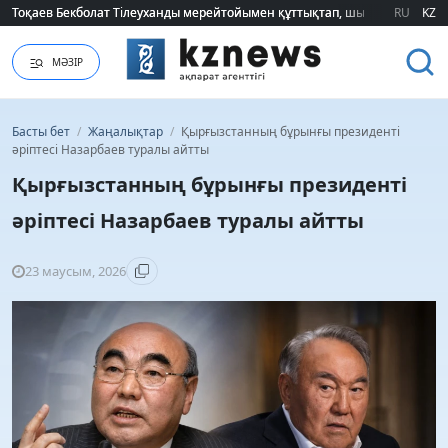
Тоқаев Бекболат Тілеуханды мерейтойымен құттықтап, шығармашылық т
Тоқаев Бекболат Тілеуханды мерейтойымен құттықтап, шығармашылық т
RU
KZ
МӘЗІР
Басты бет
/
Жаңалықтар
/
Қырғызстанның бұрынғы президенті
әріптесі Назарбаев туралы айтты
Қырғызстанның бұрынғы президенті
әріптесі Назарбаев туралы айтты
23 маусым, 2026