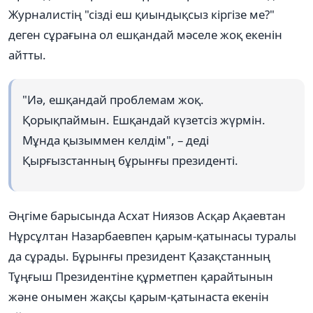
Журналистің "сізді еш қиындықсыз кіргізе ме?"
деген сұрағына ол ешқандай мәселе жоқ екенін
айтты.
"Иә, ешқандай проблемам жоқ.
Қорықпаймын. Ешқандай күзетсіз жүрмін.
Мұнда қызыммен келдім", – деді
Қырғызстанның бұрынғы президенті.
Әңгіме барысында Асхат Ниязов Асқар Ақаевтан
Нұрсұлтан Назарбаевпен қарым-қатынасы туралы
да сұрады. Бұрынғы президент Қазақстанның
Тұңғыш Президентіне құрметпен қарайтынын
және онымен жақсы қарым-қатынаста екенін