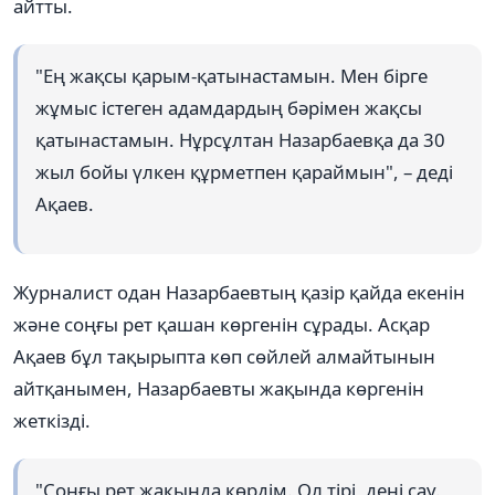
айтты.
"Ең жақсы қарым-қатынастамын. Мен бірге
жұмыс істеген адамдардың бәрімен жақсы
қатынастамын. Нұрсұлтан Назарбаевқа да 30
жыл бойы үлкен құрметпен қараймын", – деді
Ақаев.
Журналист одан Назарбаевтың қазір қайда екенін
және соңғы рет қашан көргенін сұрады. Асқар
Ақаев бұл тақырыпта көп сөйлей алмайтынын
айтқанымен, Назарбаевты жақында көргенін
жеткізді.
"Соңғы рет жақында көрдім. Ол тірі, дені сау.