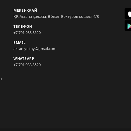
МЕКЕН-ЖАЙ
ҚР, Астана қаласы, Әбікен Бектұров көшесі, 4/3
ТЕЛЕФОН
+7 701 933 8520
EMAIL
aktan.yeltay@gmail.com
WHATSAPP
+7 701 933 8520
н