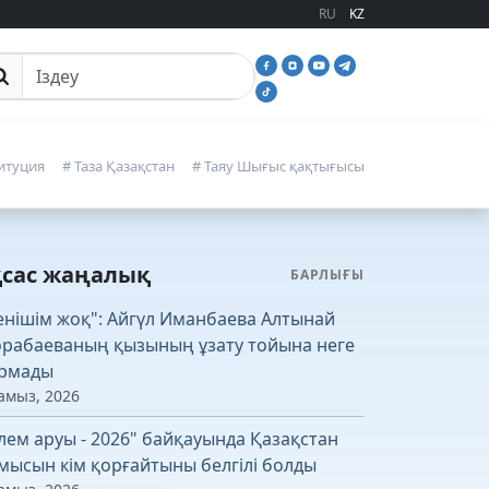
RU
KZ
йттан іздеу
итуция
# Таза Қазақстан
# Таяу Шығыс қақтығысы
қсас жаңалық
БАРЛЫҒЫ
енішім жоқ": Айгүл Иманбаева Алтынай
рабаеваның қызының ұзату тойына неге
рмады
амыз, 2026
лем аруы - 2026" байқауында Қазақстан
мысын кім қорғайтыны белгілі болды