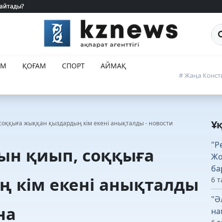
 айтады?
 айтады?
Са
ЕМ
ҚОҒАМ
СПОРТ
АЙМАҚ
# Жаңа Конст
Ұ
ққыға жыққан қыздардың кім екені анықталды - новости
"Р
н қиып, соққыға
Жо
ба
 кім екені анықталды
6 т
"Ә
на
на