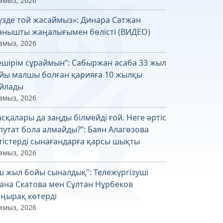
амыз, 2026
үзде той жасаймыз»: Динара Сәтжан
анышты жаңалығымен бөлісті (ВИДЕО)
амыз, 2026
ешірім сұраймын”: Сабыржан асаба 33 жыл
йы малшы болған қарияға 10 жылқы
йлады
амыз, 2026
асқалары да заңды білмейді ғой. Неге әртіс
путат бола алмайды?”: Баян Алагөзова
тістерді сынағандарға қарсы шықты
амыз, 2026
ш жыл бойы сыналдық": Тележүргізуші
ана Скатова мен Сұлтан Нұрбеков
ңырақ көтерді
амыз, 2026