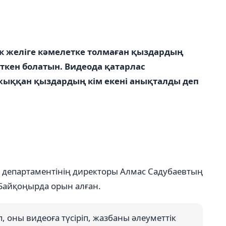
к желіге кәмелетке толмаған қыздардың
ткен болатын. Видеода қатарлас
ыққан қыздардың кім екені анықталды деп
 департаментінің директоры Алмас Садубаевтың
 Байқоңырда орын алған.
 оны видеоға түсіріп, жазбаны əлеуметтік