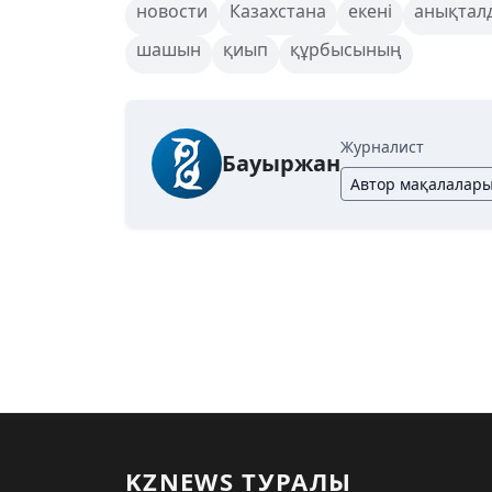
новости
Казахстана
екені
анықтал
шашын
қиып
құрбысының
Журналист
Бауыржан
Автор мақалалар
KZNEWS ТУРАЛЫ