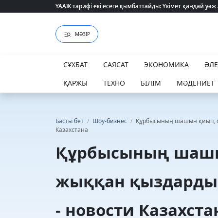
ҮААЖ тарифі екі есеге қымбаттайды: Үкімет қандай уәж
ҮААЖ тарифі екі есеге қымбаттайды: Үкімет қандай уәж
МӘЗІР
СҰХБАТ
САЯСАТ
ЭКОНОМИКА
ӘЛ
ҚАРЖЫ
ТЕХНО
БІЛІМ
МӘДЕНИЕТ
Басты бет
/
Шоу-бизнес
/
Құрбысының шашын қиып, со
Казахстана
Құрбысының шашы
жыққан қыздардың
- новости Казахста