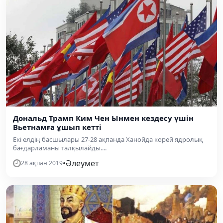
Дональд Трамп Ким Чен Ынмен кездесу үшін
Вьетнамға ұшып кетті
Екі елдің басшылары 27-28 ақпанда Ханойда корей ядролық
бағдарламаны талқылайды....
•
Әлеумет
28 ақпан 2019