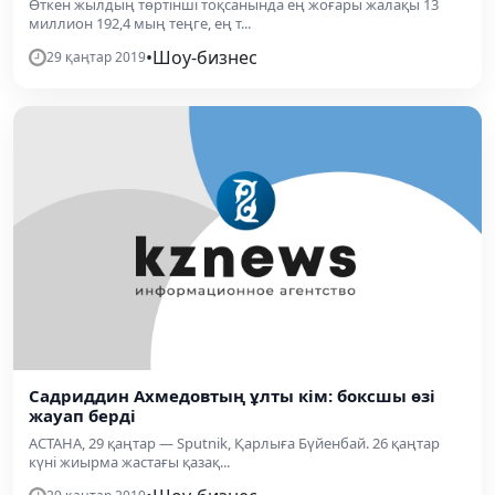
Өткен жылдың төртінші тоқсанында ең жоғары жалақы 13
миллион 192,4 мың теңге, ең т...
•
Шоу-бизнес
29 қаңтар 2019
Садриддин Ахмедовтың ұлты кім: боксшы өзі
жауап берді
АСТАНА, 29 қаңтар — Sputnik, Қарлыға Бүйенбай. 26 қаңтар
күні жиырма жастағы қазақ...