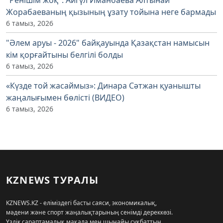
Жорабаеваның қызының ұзату тойына неге бармады
6 тамыз, 2026
"Әлем аруы - 2026" байқауында Қазақстан намысын
кім қорғайтыны белгілі болды
6 тамыз, 2026
«Күзде той жасаймыз»: Динара Сәтжан қуанышты
жаңалығымен бөлісті (ВИДЕО)
6 тамыз, 2026
KZNEWS ТУРАЛЫ
KZNEWS.KZ - еліміздегі басты саяси, экономикалық,
мәдени және спорт жаңалықтарының сенімді дереккөзі.
Үздік сараптамалық мақала мен шынайы сұқбаттың