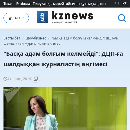
Тоқаев Бекболат Тілеуханды мерейтойымен құттықтап, шығармашылық т
Тоқаев Бекболат Тілеуханды мерейтойымен құттықтап, шығармашылық т
RU
KZ
МӘЗІР
Басты бет
/
Шоу-бизнес
/
"Басқа адам болғым келмейді": ДЦП-ға
шалдыққан журналистің әңгімесі
"Басқа адам болғым келмейді": ДЦП-ға
шалдыққан журналистің әңгімесі
4 шілде, 2019