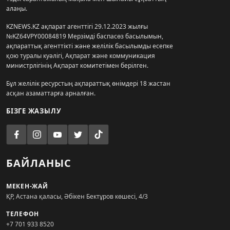
алаңы.
KZNEWS.KZ ақпарат агенттігі 29.12.2023 жылғы
№KZ64VPY00084819 Мерзімді баспасөз басылымын,
ақпараттық агенттікті және желілік басылымды есепке
қою туралы куәлігі, Ақпарат және коммуникация
министрлігінің Ақпарат комитетімен берілген.
Бұл желілік ресурстың ақпараттық өнімдері 18 жастан
асқан азаматтарға арналған.
БІЗГЕ ЖАЗЫЛУ
БАЙЛАНЫС
МЕКЕН-ЖАЙ
ҚР, Астана қаласы, Әбікен Бектұров көшесі, 4/3
ТЕЛЕФОН
+7 701 933 8520