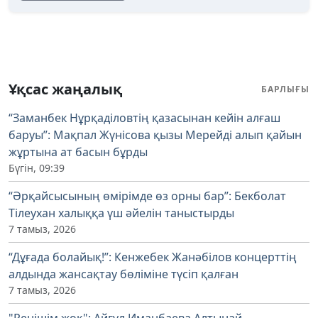
Ұқсас жаңалық
БАРЛЫҒЫ
“Заманбек Нұрқаділовтің қазасынан кейін алғаш
баруы”: Мақпал Жүнісова қызы Мерейді алып қайын
жұртына ат басын бұрды
Бүгін, 09:39
“Әрқайсысының өмірімде өз орны бар”: Бекболат
Тілеухан халыққа үш әйелін таныстырды
7 тамыз, 2026
“Дұғада болайық!”: Кенжебек Жанәбілов концерттің
алдында жансақтау бөліміне түсіп қалған
7 тамыз, 2026
"Ренішім жоқ": Айгүл Иманбаева Алтынай