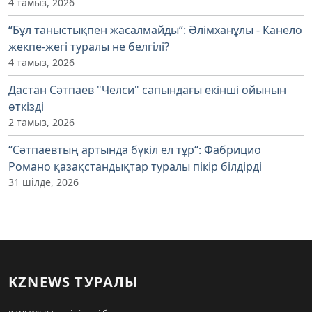
4 тамыз, 2026
“Бұл таныстықпен жасалмайды“: Әлімханұлы - Канело
жекпе-жегі туралы не белгілі?
4 тамыз, 2026
Дастан Сәтпаев "Челси" сапындағы екінші ойынын
өткізді
2 тамыз, 2026
“Сәтпаевтың артында бүкіл ел тұр“: Фабрицио
Романо қазақстандықтар туралы пікір білдірді
31 шілде, 2026
KZNEWS ТУРАЛЫ