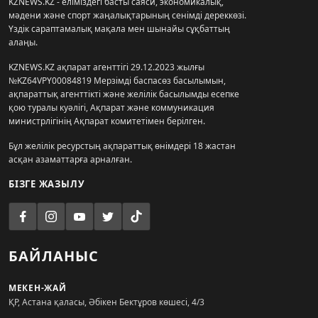
KZNEWS.KZ - еліміздегі басты саяси, экономикалық,
мәдени және спорт жаңалықтарының сенімді дереккөзі.
Үздік сараптамалық мақала мен шынайы сұқбаттың
алаңы.
KZNEWS.KZ ақпарат агенттігі 29.12.2023 жылғы
№KZ64VPY00084819 Мерзімді баспасөз басылымын,
ақпараттық агенттікті және желілік басылымды есепке
қою туралы куәлігі, Ақпарат және коммуникация
министрлігінің Ақпарат комитетімен берілген.
Бұл желілік ресурстың ақпараттық өнімдері 18 жастан
асқан азаматтарға арналған.
БІЗГЕ ЖАЗЫЛУ
БАЙЛАНЫС
МЕКЕН-ЖАЙ
ҚР, Астана қаласы, Әбікен Бектұров көшесі, 4/3