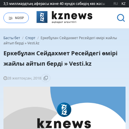
3,5 миллиардтың аферасы және 40 күндік сәбидің көз жасы: Медицинад
3,5 миллиардтың аферасы және 40 күндік сәбидің көз жасы: Медицинад
RU
KZ
МӘЗІР
Басты бет
/
Спорт
/
Еркебұлан Сейдахмет Ресейдегі өмірі жайлы
айтып берді » Vesti.kz
Еркебұлан Сейдахмет Ресейдегі өмірі
жайлы айтып берді » Vesti.kz
28 желтоқсан, 2018