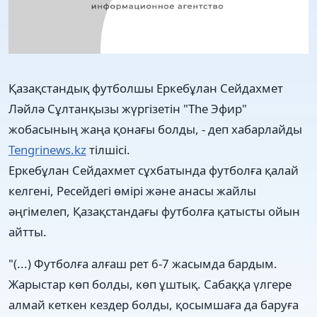
Қазақстандық футболшы Еркебұлан Сейдахмет
Ләйлә Сұлтанқызы жүргізетін "The Эфир"
жобасының жаңа қонағы болды, - деп хабарлайды
Tengrinews.kz
тілшісі.
Еркебұлан Сейдахмет сұхбатында футболға қалай
келгені, Ресейдегі өмірі және анасы жайлы
әңгімелеп, Қазақстандағы футболға қатысты ойын
айтты.
"(...) Футболға алғаш рет 6-7 жасымда бардым.
Жарыстар көп болды, көп ұштық. Сабаққа үлгере
алмай кеткен кездер болды, қосымшаға да баруға