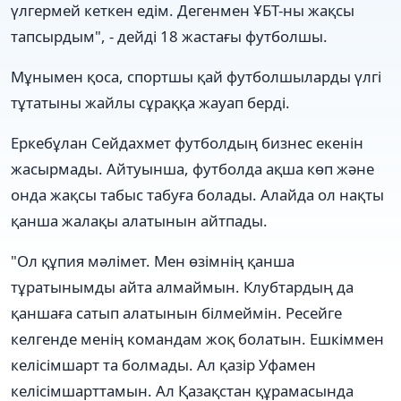
үлгермей кеткен едім. Дегенмен ҰБТ-ны жақсы
тапсырдым", - дейді 18 жастағы футболшы.
Мұнымен қоса, спортшы қай футболшыларды үлгі
тұтатыны жайлы сұраққа жауап берді.
Еркебұлан Сейдахмет футболдың бизнес екенін
жасырмады. Айтуынша, футболда ақша көп және
онда жақсы табыс табуға болады. Алайда ол нақты
қанша жалақы алатынын айтпады.
"Ол құпия мәлімет. Мен өзімнің қанша
тұратынымды айта алмаймын. Клубтардың да
қаншаға сатып алатынын білмеймін. Ресейге
келгенде менің командам жоқ болатын. Ешкіммен
келісімшарт та болмады. Ал қазір Уфамен
келісімшарттамын. Ал Қазақстан құрамасында