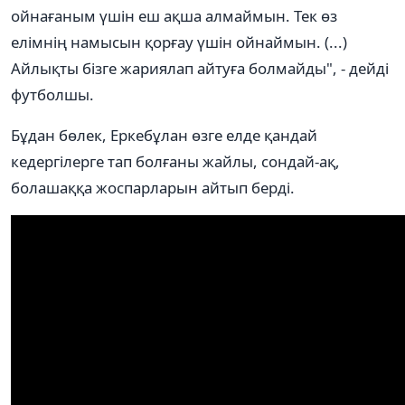
ойнағаным үшін еш ақша алмаймын. Тек өз
елімнің намысын қорғау үшін ойнаймын. (...)
Айлықты бізге жариялап айтуға болмайды", - дейді
футболшы.
Бұдан бөлек, Еркебұлан өзге елде қандай
кедергілерге тап болғаны жайлы, сондай-ақ,
болашаққа жоспарларын айтып берді.