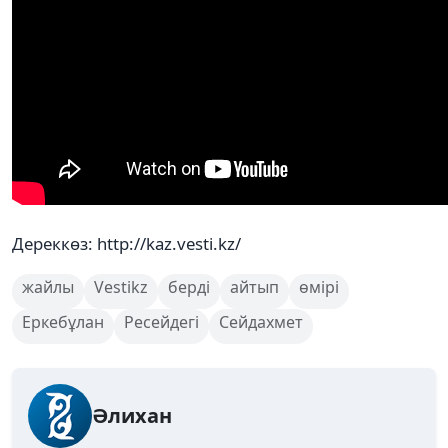
Дереккөз: http://kaz.vesti.kz/
жайлы
Vestikz
берді
айтып
өмірі
Еркебұлан
Ресейдегі
Сейдахмет
Әлихан