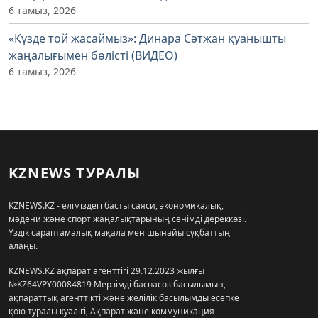
6 тамыз, 2026
«Күзде той жасаймыз»: Динара Сәтжан қуанышты
жаңалығымен бөлісті (ВИДЕО)
6 тамыз, 2026
KZNEWS ТУРАЛЫ
KZNEWS.KZ - еліміздегі басты саяси, экономикалық,
мәдени және спорт жаңалықтарының сенімді дереккөзі.
Үздік сараптамалық мақала мен шынайы сұқбаттың
алаңы.
KZNEWS.KZ ақпарат агенттігі 29.12.2023 жылғы
№KZ64VPY00084819 Мерзімді баспасөз басылымын,
ақпараттық агенттікті және желілік басылымды есепке
қою туралы куәлігі, Ақпарат және коммуникация