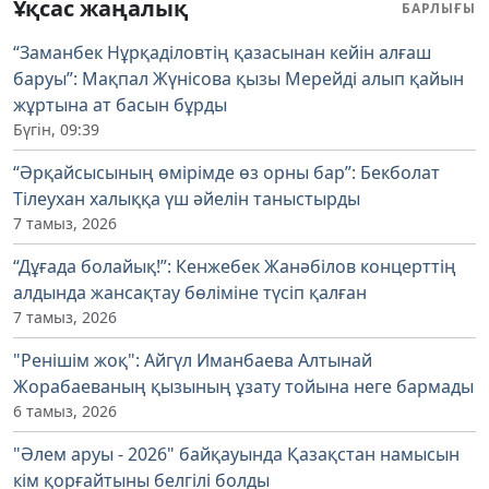
Ұқсас жаңалық
БАРЛЫҒЫ
“Заманбек Нұрқаділовтің қазасынан кейін алғаш
баруы”: Мақпал Жүнісова қызы Мерейді алып қайын
жұртына ат басын бұрды
Бүгін, 09:39
“Әрқайсысының өмірімде өз орны бар”: Бекболат
Тілеухан халыққа үш әйелін таныстырды
7 тамыз, 2026
“Дұғада болайық!”: Кенжебек Жанәбілов концерттің
алдында жансақтау бөліміне түсіп қалған
7 тамыз, 2026
"Ренішім жоқ": Айгүл Иманбаева Алтынай
Жорабаеваның қызының ұзату тойына неге бармады
6 тамыз, 2026
"Әлем аруы - 2026" байқауында Қазақстан намысын
кім қорғайтыны белгілі болды