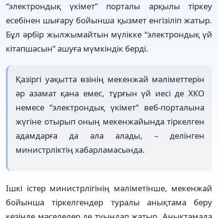
“электрондық үкімет” порталы арқылы тіркеу
есебінен шығару бойынша қызмет енгізіліп жатыр.
Бұл әрбір жылжымайтын мүлікке “электрондық үй
кітапшасын” ашуға мүмкіндік берді.
Қазіргі уақытта өзінің мекенжай мәліметтерін
әр азамат қана емес, тұрғын үй иесі де ХКО
немесе “электрондық үкімет” веб-порталына
жүгіне отырып оның мекенжайында тіркелген
адамдарға да ала алады, – делінген
министрліктің хабарламасында.
Ішкі істер министрлігінің мәліметінше, мекенжай
бойынша тіркелгендер туралы анықтама беру
кезінде мәселелер де туындап жатыр. Анықтамада