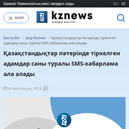
Шавкат Рахмоновтың әкесі өмірден озды
Шавкат Рахмоновтың әкесі өмірден озды
RU
KZ
МӘЗІР
Басты бет
/
Шоу-бизнес
/
Қазақстандықтар пәтерінде тіркелген
адамдар саны туралы SMS-хабарлама ала алады
Қазақстандықтар пәтерінде тіркелген
адамдар саны туралы SMS-хабарлама
ала алады
10 желтоқсан, 2018