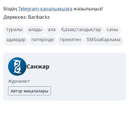
Біздің
Telegram-каналымызға
жазылыңыз!
Дереккөз: Baribar.kz
туралы
алады
ала
Қазақстандықтар
саны
адамдар
пәтерінде
тіркелген
SMSхабарлама
Санжар
Журналист
Автор мақалалары