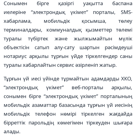
Сонымен бірге қазіргі уақытта баспана
иелеріне “электрондық үкімет” порталы, SMS-
хабарлама, мобильдік қосымша, төлеу
терминалдары, коммуналдық қызметтер төлемі
туралы түбіртек және жылжымайтын мүлік
объектісін сатып алу-сату шартын рәсімдеуші
нотариус арқылы тұрғын үйде тіркелгендер саны
туралы хабарлайтын сервис әзірленіп жатыр.
Тұрғын үй иесі үйінде тұрмайтын адамдарды ХКО,
“электрондық үкімет” веб-порталы арқылы,
сонымен бірге “электрондық үкімет” порталының
мобильдік азаматтар базасында тұрғын үй иесінің
мобильдік телефон нөмірі тіркелген жағдайда
бірреттік парольдің көмегімен тіркеуден шығара
алады.