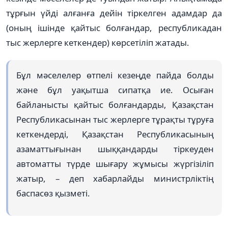
тұрғын үйді алғанға дейін тіркелген адамдар да
(оның ішінде қайтыс болғандар, республикадан
тыс жерлерге кеткендер) көрсетіліп жатады.
Бұл мәселелер өтпелі кезеңде пайда болды
және бұл уақытша сипатқа ие. Осыған
байланысты қайтыс болғандарды, Қазақстан
Республикасынан тыс жерлерге тұрақты тұруға
кеткендерді, Қазақстан Республикасының
азаматтығынан шыққандарды тіркеуден
автоматты түрде шығару жұмысы жүргізіліп
жатыр, – деп хабарлайды министрліктің
баспасөз қызметі.