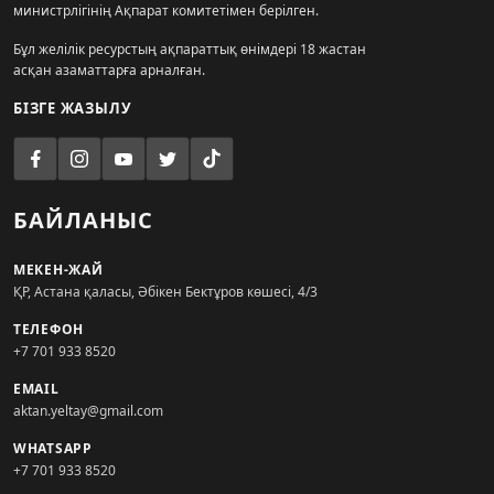
министрлігінің Ақпарат комитетімен берілген.
Бұл желілік ресурстың ақпараттық өнімдері 18 жастан
асқан азаматтарға арналған.
БІЗГЕ ЖАЗЫЛУ
БАЙЛАНЫС
МЕКЕН-ЖАЙ
ҚР, Астана қаласы, Әбікен Бектұров көшесі, 4/3
ТЕЛЕФОН
+7 701 933 8520
EMAIL
aktan.yeltay@gmail.com
WHATSAPP
+7 701 933 8520