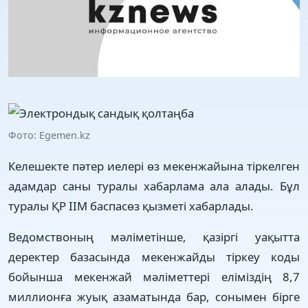
Фото: Egemen.kz
Келешекте пәтер иелері өз мекенжайына тіркелген
адамдар саны туралы хабарлама ала алады. Бұл
туралы ҚР ІІМ баспасөз қызметі хабарлады.
Ведомствоның мәліметінше, қазіргі уақытта
деректер базасында мекенжайды тіркеу коды
бойынша мекенжай мәліметтері еліміздің 8,7
миллионға жуық азаматында бар, сонымен бірге