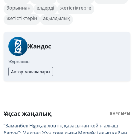
9орыннан
елдерді
жетістіктерге
жетістіктерін
ақылдылық
Жандос
Журналист
Автор мақалалары
Ұқсас жаңалық
БАРЛЫҒЫ
“Заманбек Нұрқаділовтің қазасынан кейін алғаш
баруы”: Мақпал Жүнісова қызы Мерейді алып қайын