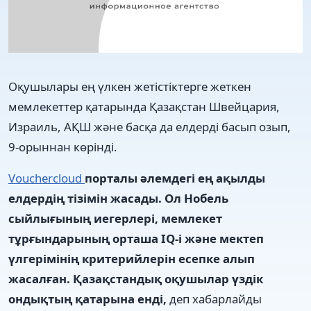
Оқушылары ең үлкен жетістіктерге жеткен
мемлекеттер қатарында Қазақстан Швейцария,
Израиль, АҚШ және басқа да елдерді басып озып,
9-орыннан көрінді.
Vouchercloud
порталы әлемдегі ең ақылды
елдердің тізімін жасады. Ол Нобель
сыйлығының иегерлері, мемлекет
тұрғындарының орташа IQ-і және мектеп
үлгерімінің критерийлерін есепке алып
жасалған. Қазақстандық оқушылар үздік
ондықтың қатарына енді,
деп хабарлайды