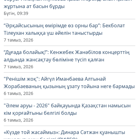
жұртына ат басын бұрды
Бүгін, 09:39
“Әрқайсысының өмірімде өз орны бар”: Бекболат
Тілеухан халыққа үш әйелін таныстырды
7 тамыз, 2026
“Дұғада болайық!”: Кенжебек Жанәбілов концерттің
алдында жансақтау бөліміне түсіп қалған
7 тамыз, 2026
"Ренішім жоқ": Айгүл Иманбаева Алтынай
Жорабаеваның қызының ұзату тойына неге бармады
6 тамыз, 2026
"Әлем аруы - 2026" байқауында Қазақстан намысын
кім қорғайтыны белгілі болды
6 тамыз, 2026
«Күзде той жасаймыз»: Динара Сәтжан қуанышты