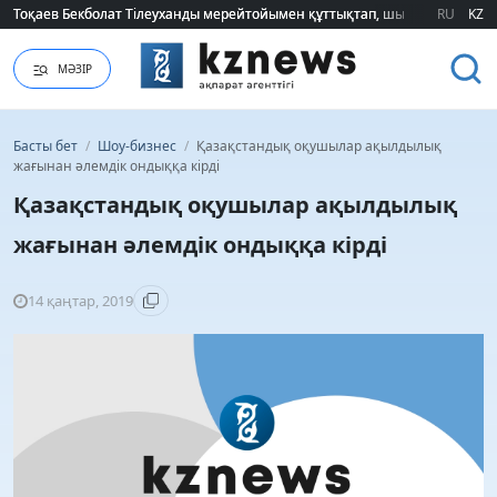
Тоқаев Бекболат Тілеуханды мерейтойымен құттықтап, шығармашылық т
Тоқаев Бекболат Тілеуханды мерейтойымен құттықтап, шығармашылық т
RU
KZ
МӘЗІР
Басты бет
/
Шоу-бизнес
/
Қазақстандық оқушылар ақылдылық
жағынан әлемдік ондыққа кірді
Қазақстандық оқушылар ақылдылық
жағынан әлемдік ондыққа кірді
14 қаңтар, 2019