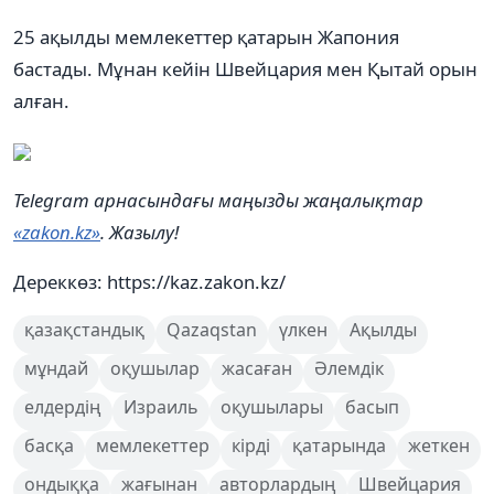
25 ақылды мемлекеттер қатарын Жапония
бастады. Мұнан кейін Швейцария мен Қытай орын
алған.
Telegram арнасындағы маңызды жаңалықтар
«zakon.kz»
. Жазылу!
Дереккөз: https://kaz.zakon.kz/
қазақстандық
Qazaqstan
үлкен
Ақылды
мұндай
оқушылар
жасаған
Әлемдік
елдердің
Израиль
оқушылары
басып
басқа
мемлекеттер
кірді
қатарында
жеткен
ондыққа
жағынан
авторлардың
Швейцария