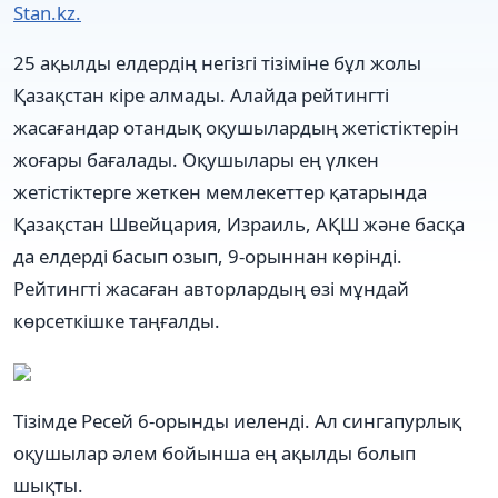
Stan.kz.
25 ақылды елдердің негізгі тізіміне бұл жолы
Қазақстан кіре алмады. Алайда рейтингті
жасағандар отандық оқушылардың жетістіктерін
жоғары бағалады. Оқушылары ең үлкен
жетістіктерге жеткен мемлекеттер қатарында
Қазақстан Швейцария, Израиль, АҚШ және басқа
да елдерді басып озып, 9-орыннан көрінді.
Рейтингті жасаған авторлардың өзі мұндай
көрсеткішке таңғалды.
Тізімде Ресей 6-орынды иеленді. Ал сингапурлық
оқушылар әлем бойынша ең ақылды болып
шықты.