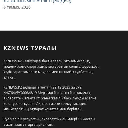
жаңалығымен бөлісті (ВИДЕО)
6 тамыз, 2026
KZNEWS ТУРАЛЫ
KZNEWS.KZ - еліміздегі басты саяси, экономикалық,
мәдени және спорт жаңалықтарының сенімді дереккөзі.
Үздік сараптамалық мақала мен шынайы сұқбаттың
алаңы.
KZNEWS.KZ ақпарат агенттігі 29.12.2023 жылғы
№KZ64VPY00084819 Мерзімді баспасөз басылымын,
ақпараттық агенттікті және желілік басылымды есепке
қою туралы куәлігі, Ақпарат және коммуникация
министрлігінің Ақпарат комитетімен берілген.
Бұл желілік ресурстың ақпараттық өнімдері 18 жастан
асқан азаматтарға арналған.