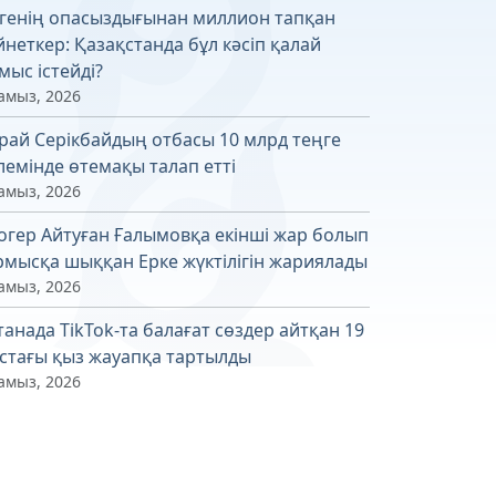
генің опасыздығынан миллион тапқан
йнеткер: Қазақстанда бұл кәсіп қалай
мыс істейді?
амыз, 2026
рай Серікбайдың отбасы 10 млрд теңге
лемінде өтемақы талап етті
амыз, 2026
огер Айтуған Ғалымовқа екінші жар болып
рмысқа шыққан Ерке жүктілігін жариялады
амыз, 2026
танада TikTok-та балағат сөздер айтқан 19
стағы қыз жауапқа тартылды
амыз, 2026