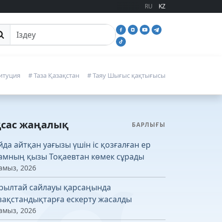
RU
KZ
йттан іздеу
итуция
# Таза Қазақстан
# Таяу Шығыс қақтығысы
қсас жаңалық
БАРЛЫҒЫ
йда айтқан уағызы үшін іс қозғалған ер
амның қызы Тоқаевтан көмек сұрады
амыз, 2026
рылтай сайлауы қарсаңында
зақстандықтарға ескерту жасалды
амыз, 2026