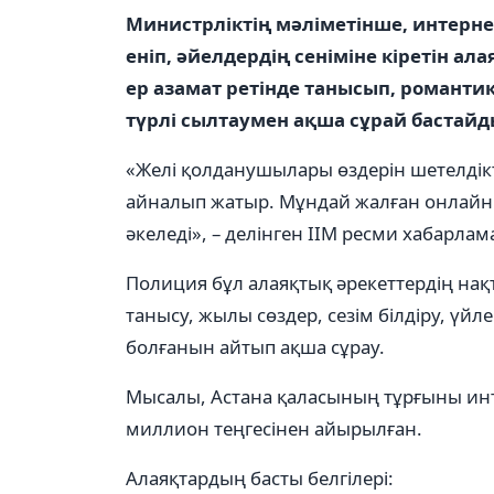
Министрліктің мәліметінше, интерне
еніп, әйелдердің сеніміне кіретін ала
ер азамат ретінде танысып, романти
түрлі сылтаумен ақша сұрай бастай
«Желі қолданушылары өздерін шетелдік
айналып жатыр. Мұндай жалған онлайн 
әкеледі», – делінген ІІМ ресми хабарла
Полиция бұл алаяқтық әрекеттердің на
танысу, жылы сөздер, сезім білдіру, үйл
болғанын айтып ақша сұрау.
Мысалы, Астана қаласының тұрғыны инт
миллион теңгесінен айырылған.
Алаяқтардың басты белгілері: