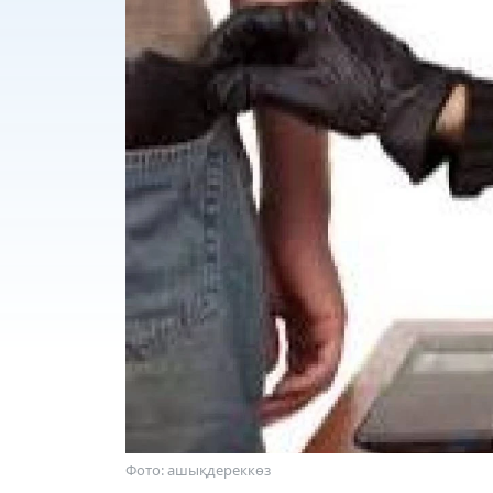
Фото: ашықдереккөз