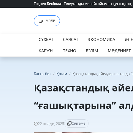
Тоқаев Бекболат Тілеуханды мерейтойымен құттықтап,
Тоқаев Бекболат Тілеуханды мерейтойымен құттықтап,
МӘЗІР
СҰХБАТ
САЯСАТ
ЭКОНОМИКА
ӘЛ
ҚАРЖЫ
ТЕХНО
БІЛІМ
МӘДЕНИЕТ
Басты бет
/
Қоғам
/
Қазақстандық әйелдер шетелдік “
Қазақстандық әйе
“ғашықтарына” алд
22 шілде, 2025
Сілтеме