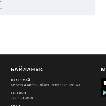
БАЙЛАНЫС
М
МЕКЕН-ЖАЙ
ҚР, Астана қаласы, Әбікен Бектұров көшесі, 4/3
ТЕЛЕФОН
+7 701 933 8520
EMAIL