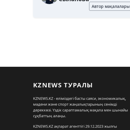
Автор мақалалары
KZNEWS ТУРАЛЫ
KZNEWS.KZ - еліміздегі басты саяси, экономикалық,
мәдени және спорт жаңалықтарының сенімді
дереккөзі. Үздік сараптамалық мақала мен шынайы
сұқбаттың алаңы.
KZNEWS.KZ ақпарат агенттігі 29.12.2023 жылғы