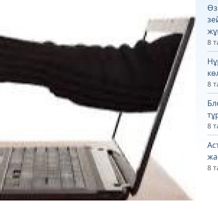
Өз
зе
жұ
8 т
Нұ
кө
8 т
Бл
тұ
8 т
Ас
жа
8 т