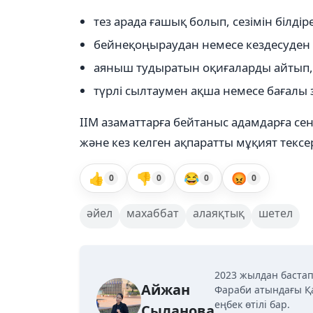
тез арада ғашық болып, сезімін білдіре
бейнеқоңыраудан немесе кездесуден 
аяныш тудыратын оқиғаларды айтып, с
түрлі сылтаумен ақша немесе бағалы 
ІІМ азаматтарға бейтаныс адамдарға се
және кез келген ақпаратты мұқият тексер
👍
👎
😂
😡
0
0
0
0
әйел
махаббат
алаяқтық
шетел
2023 жылдан бастап
Айжан
Фараби атындағы Қ
еңбек өтілі бар.
Сыланова