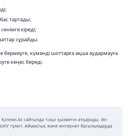
ді;
бас тартады;
енімге кіреді;
заттар сұрайды.
не бермеуге, күмәнді шоттарға ақша аудармауға
уге кеңес береді.
 Kznews.kz сайтында тілші қызметін атқарады. Әл-
азҰУ түлегі. Аймақтық және интернет-басылымдарда