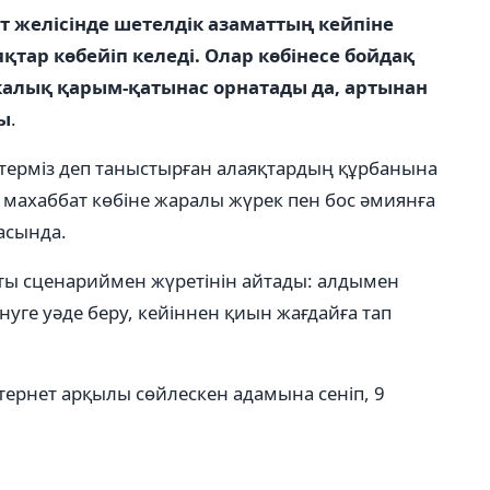
т желісінде шетелдік азаматтың кейпіне
яқтар көбейіп келеді. Олар көбінесе бойдақ
калық қарым-қатынас орнатады да, артынан
ды
.
терміз деп таныстырған алаяқтардың құрбанына
махаббат көбіне жаралы жүрек пен бос әмиянға
масында.
қты сценариймен жүретінін айтады: алдымен
енуге уәде беру, кейіннен қиын жағдайға тап
ернет арқылы сөйлескен адамына сеніп, 9