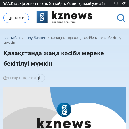
ҮААЖ тарифі екі есеге қымбаттайды: Үкімет қандай уәж айтады?
ҮААЖ тарифі екі есеге қымбаттайды: Үкімет қандай уәж айтады?
RU
KZ
МӘЗІР
Басты бет
/
Шоу-бизнес
/
Қазақстанда жаңа кәсіби мереке бекітілуі
мүмкін
Қазақстанда жаңа кәсіби мереке
бекітілуі мүмкін
11 қараша, 2018