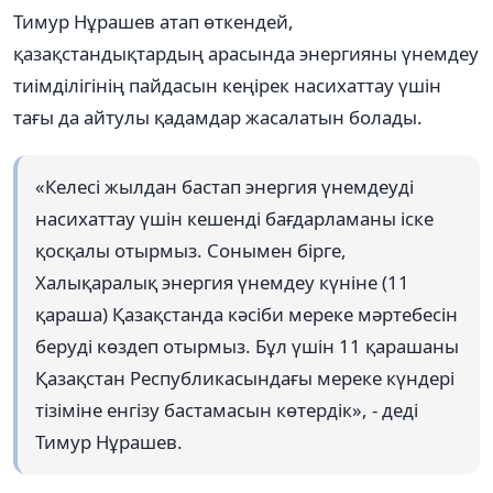
Тимур Нұрашев атап өткендей,
қазақстандықтардың арасында энергияны үнемдеу
тиімділігінің пайдасын кеңірек насихаттау үшін
тағы да айтулы қадамдар жасалатын болады.
«Келесі жылдан бастап энергия үнемдеуді
насихаттау үшін кешенді бағдарламаны іске
қосқалы отырмыз. Сонымен бірге,
Халықаралық энергия үнемдеу күніне (11
қараша) Қазақстанда кәсіби мереке мәртебесін
беруді көздеп отырмыз. Бұл үшін 11 қарашаны
Қазақстан Республикасындағы мереке күндері
тізіміне енгізу бастамасын көтердік», - деді
Тимур Нұрашев.