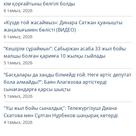
кім қорғайтыны белгілі болды
6 тамыз, 2026
«Күзде той жасаймыз»: Динара Сәтжан қуанышты
жаңалығымен бөлісті (ВИДЕО)
6 тамыз, 2026
“Кешірім сұраймын”: Сабыржан асаба 33 жыл бойы
малшы болған қарияға 10 жылқы сыйлады
5 тамыз, 2026
“Басқалары да заңды білмейді ғой. Неге әртіс депутат
бола алмайды?”: Баян Алагөзова әртістерді
сынағандарға қарсы шықты
5 тамыз, 2026
"Үш жыл бойы сыналдық": Тележүргізуші Диана
Скатова мен Сұлтан Нұрбеков шаңырақ көтерді
4 тамыз, 2026