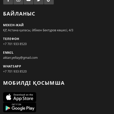
БАЙЛАНЫС
МЕКЕН-ЖАЙ
ҚР, Астана қаласы, Әбікен Бектұров көшесі, 4/3
ТЕЛЕФОН
+7 701 933 8520
EMAIL
aktan.yeltay@gmail.com
WHATSAPP
+7 701 933 8520
МОБИЛДІ ҚОСЫМША