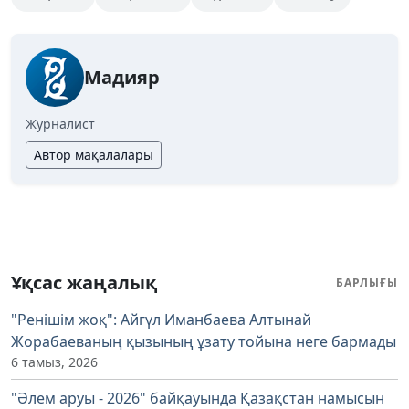
Мадияр
Журналист
Автор мақалалары
Ұқсас жаңалық
БАРЛЫҒЫ
"Ренішім жоқ": Айгүл Иманбаева Алтынай
Жорабаеваның қызының ұзату тойына неге бармады
6 тамыз, 2026
"Әлем аруы - 2026" байқауында Қазақстан намысын