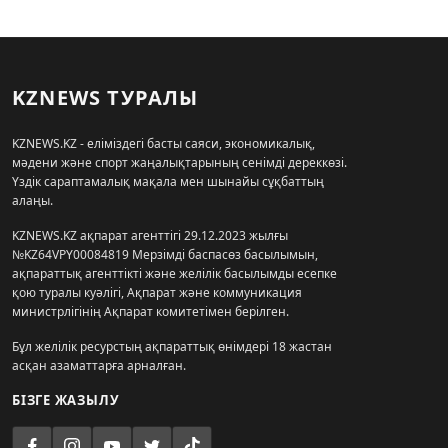
KZNEWS ТУРАЛЫ
KZNEWS.KZ - еліміздегі басты саяси, экономикалық,
мәдени және спорт жаңалықтарының сенімді дереккөзі.
Үздік сараптамалық мақала мен шынайы сұқбаттың
алаңы.
KZNEWS.KZ ақпарат агенттігі 29.12.2023 жылғы
№KZ64VPY00084819 Мерзімді баспасөз басылымын,
ақпараттық агенттікті және желілік басылымды есепке
қою туралы куәлігі, Ақпарат және коммуникация
министрлігінің Ақпарат комитетімен берілген.
Бұл желілік ресурстың ақпараттық өнімдері 18 жастан
асқан азаматтарға арналған.
БІЗГЕ ЖАЗЫЛУ