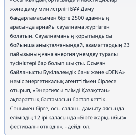
және даму министрлігі БҰҰ Даму
бағдарламасымен бірге 2500 адамның
арасында арнайы сауалнама жүргізген
болатын. Сауалнаманың қорытындысы
бойынша анықталғанындай, азаматтардың 23
пайызының ғана энергия үнемдеу туралы
түсініктері бар болып шықты. Осыған
байланысты Бүкіләлемдік банк және «DENA»
неміс энергетикалық агенттігімен бірлесе
отырып, «Энергиясы тиімді Қазақстан»
ақпараттық бастамасын бастап кеттік.
Сонымен бірге, осы саланы дамыту аясында
еліміздің 12 ірі қаласында «Бірге жарқынбыз»
фестивалін өткіздік», - дейді ол.