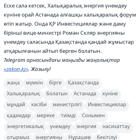
Еске сала кетсек, Халықаралық энергия үнемдеу
күніне орай Астанада алғашқы халықаралық форум
өтіп жатыр. Онда ҚР Инвестициялар және даму
бірінші вице-министрі Роман Скляр энергияны
үнемдеу саласында Қазақстанда қандай жұмыстар
атқарылғанын айтып берген болатын.
Telegram арнасындағы маңызды жаңалықтар
«zakon.kz»
. Жазылу!
жаңа
мүмкін
бірге
Қазақстанда
Халықаралық
болатын
Астанада
күніне
мұндай
кәсіби
министрлігі
Инвестициялар
қадамдар
мереке
тиімді
Сонымен
энергетикалық
үнемдеу
энергия
насихаттау
отырмыз
энергияны
Нұрашев
бекітілуі