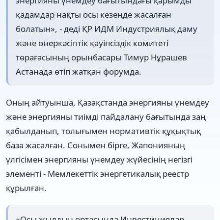
энергияны үнемдеу бағытындағы қарымды
қадамдар нақты осы кезеңде жасалған
болатын», - деді ҚР ИДМ Индустриялық даму
және өнеркәсіптік қауіпсіздік комитеті
төрағасының орынбасары Тимур Нұрашев
Астанада өтіп жатқан форумда.
Оның айтуынша, Қазақстанда энергияны үнемдеу
және энергияны тиімді пайдалану бағытында заң
қабылданып, толығымен нормативтік құқықтық
база жасалған. Сонымен бірге, Жапонияның
үлгісімен энергияны үнемдеу жүйесінің негізгі
элементі - Мемлекеттік энергетикалық реестр
құрылған.
«Осы жылдың ортасында Инвестициялар