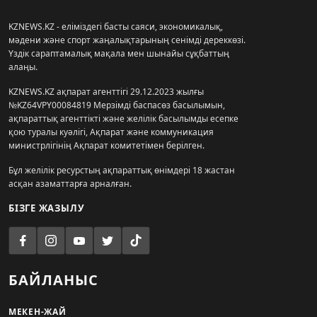
KZNEWS.KZ - еліміздегі басты саяси, экономикалық,
мәдени және спорт жаңалықтарының сенімді дереккөзі.
Үздік сараптамалық мақала мен шынайы сұқбаттың
алаңы.
KZNEWS.KZ ақпарат агенттігі 29.12.2023 жылғы
№KZ64VPY00084819 Мерзімді баспасөз басылымын,
ақпараттық агенттікті және желілік басылымды есепке
қою туралы куәлігі, Ақпарат және коммуникация
министрлігінің Ақпарат комитетімен берілген.
Бұл желілік ресурстың ақпараттық өнімдері 18 жастан
асқан азаматтарға арналған.
БІЗГЕ ЖАЗЫЛУ
БАЙЛАНЫС
МЕКЕН-ЖАЙ