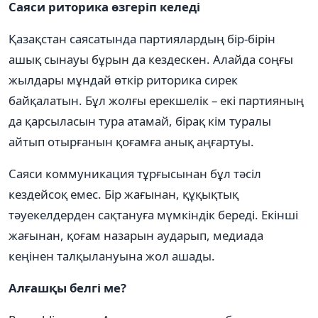
Саяси риторика өзгеріп келеді
Қазақстан саясатында партиялардың бір-бірін
ашық сынауы бұрын да кездескен. Алайда соңғы
жылдары мұндай өткір риторика сирек
байқалатын. Бұл жолғы ерекшелік – екі партияның
да қарсыласын тура атамай, бірақ кім туралы
айтып отырғанын қоғамға анық аңғартуы.
Саяси коммуникация тұрғысынан бұл тәсіл
кездейсоқ емес. Бір жағынан, құқықтық
тәуекелдерден сақтануға мүмкіндік береді. Екінші
жағынан, қоғам назарын аударып, медиада
кеңінен талқылануына жол ашады.
Алғашқы белгі ме?