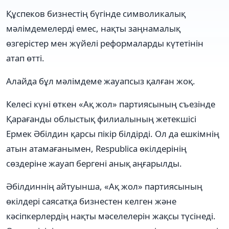
Құспеков бизнестің бүгінде символикалық
мәлімдемелерді емес, нақты заңнамалық
өзгерістер мен жүйелі реформаларды күтетінін
атап өтті.
Алайда бұл мәлімдеме жауапсыз қалған жоқ.
Келесі күні өткен «Ақ жол» партиясының съезінде
Қарағанды облыстық филиалының жетекшісі
Ермек Әбілдин қарсы пікір білдірді. Ол да ешкімнің
атын атамағанымен, Respublica өкілдерінің
сөздеріне жауап бергені анық аңғарылды.
Әбілдиннің айтуынша, «Ақ жол» партиясының
өкілдері саясатқа бизнестен келген және
кәсіпкерлердің нақты мәселелерін жақсы түсінеді.