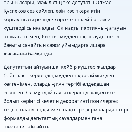
орынбасары, Мәжілістің экс-депутаты Олжас
Құспеков сөз сөйлеп, өзін кәсіпкерліктің
қорғаушысы ретінде көрсететін кейбір саяси
күштерді сынға алды. Ол нақты партияның атауын
атамағанымен, бизнес мүддесін қорғауды негізгі
бағыты санайтын саяси ұйымдарға ишара
жасағаны байқалды.
Депутаттың айтуынша, кейбір күштер жылдар
бойы кәсіпкерлердің мүддесін қорғаймыз деп
келгенімен, олардың күн тәртібі әлдеқашан
ескірген. Ол мұндай саясаткерлерді «ақалтеке
болып көрінгісі келетін декоративті понилерге»
теңеп, олардың қызметі нақты реформалардан гөрі
формалды депутаттық сауалдармен ғана
шектелетінін айтты.