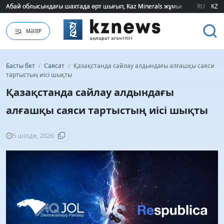
Абай облысындағы шахтада өрт шығып, Kaz Minerals жұмысшылары эва
Абай облысындағы шахтада өрт шығып, Kaz Minerals жұмысшылары эва
RU
KZ
МӘЗІР
Басты бет
/
Саясат
/
Қазақстанда сайлау алдындағы алғашқы саяси
тартыстың иісі шықты
Қазақстанда сайлау алдындағы
алғашқы саяси тартыстың иісі шықты
5 шілде, 2026