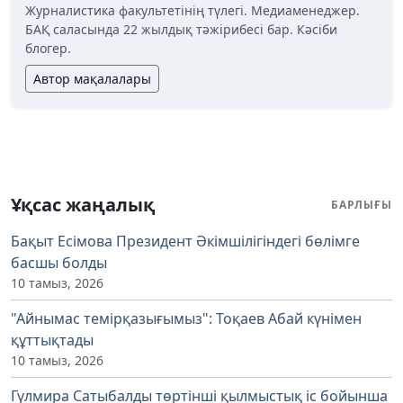
Журналистика факультетінің түлегі. Медиаменеджер.
БАҚ саласында 22 жылдық тәжірибесі бар. Кәсіби
блогер.
Автор мақалалары
Ұқсас жаңалық
БАРЛЫҒЫ
Бақыт Есімова Президент Әкімшілігіндегі бөлімге
басшы болды
10 тамыз, 2026
"Айнымас темірқазығымыз": Тоқаев Абай күнімен
құттықтады
10 тамыз, 2026
Гүлмира Сатыбалды төртінші қылмыстық іс бойынша