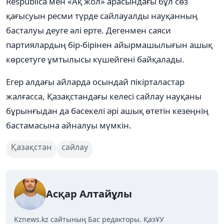
Respublica мен «Ақ жол» арасындағы бұл сөз
қағысуын ресми түрде сайлауалды науқанның
басталуы деуге әлі ерте. Дегенмен саяси
партиялардың бір-бірінен айырмашылығын ашық
көрсетуге ұмтылысы күшейгені байқалады.
Егер алдағы айларда осындай пікірталастар
жалғасса, Қазақстандағы келесі сайлау науқаны
бұрынғыдан да бәсекелі әрі ашық өтетін кезеңнің
бастамасына айналуы мүмкін.
Қазақстан
сайлау
Асқар Алтайұлы
Kznews.kz сайтының Бас редакторы. ҚазҰУ