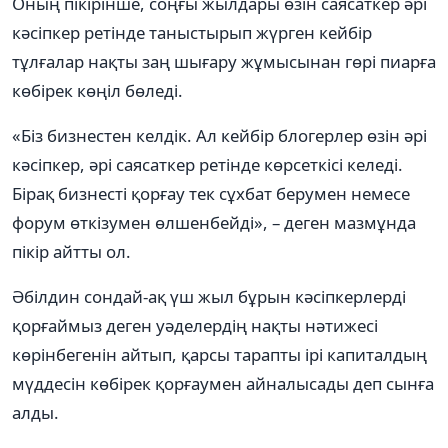
Оның пікірінше, соңғы жылдары өзін саясаткер әрі
кәсіпкер ретінде таныстырып жүрген кейбір
тұлғалар нақты заң шығару жұмысынан гөрі пиарға
көбірек көңіл бөледі.
«Біз бизнестен келдік. Ал кейбір блогерлер өзін әрі
кәсіпкер, әрі саясаткер ретінде көрсеткісі келеді.
Бірақ бизнесті қорғау тек сұхбат берумен немесе
форум өткізумен өлшенбейді», – деген мазмұнда
пікір айтты ол.
Әбілдин сондай-ақ үш жыл бұрын кәсіпкерлерді
қорғаймыз деген уәделердің нақты нәтижесі
көрінбегенін айтып, қарсы тарапты ірі капиталдың
мүддесін көбірек қорғаумен айналысады деп сынға
алды.