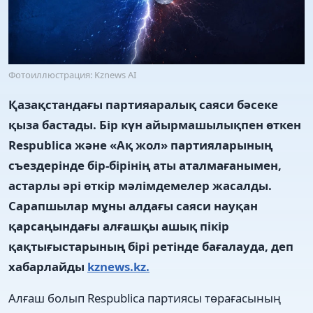
Фотоиллюстрация: Kznews AI
Қазақстандағы партияаралық саяси бәсеке
қыза бастады. Бір күн айырмашылықпен өткен
Respublica және «Ақ жол» партияларының
съездерінде бір-бірінің аты аталмағанымен,
астарлы әрі өткір мәлімдемелер жасалды.
Сарапшылар мұны алдағы саяси науқан
қарсаңындағы алғашқы ашық пікір
қақтығыстарының бірі ретінде бағалауда, деп
хабарлайды
kznews.kz.
Алғаш болып Respublica партиясы төрағасының