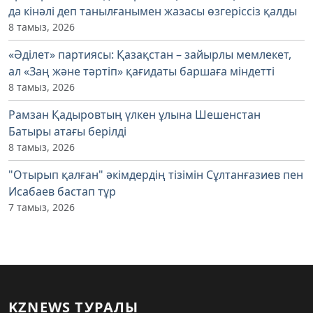
да кінәлі деп танылғанымен жазасы өзгеріссіз қалды
8 тамыз, 2026
«Әділет» партиясы: Қазақстан – зайырлы мемлекет,
ал «Заң және тәртіп» қағидаты баршаға міндетті
8 тамыз, 2026
Рамзан Қадыровтың үлкен ұлына Шешенстан
Батыры атағы берілді
8 тамыз, 2026
"Отырып қалған" әкімдердің тізімін Сұлтанғазиев пен
Исабаев бастап тұр
7 тамыз, 2026
KZNEWS ТУРАЛЫ