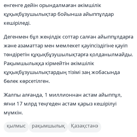
енгенге дейін орындалмаған әкімшілік
құқықбұзушылықтар бойынша айыппұлдар
кешіріледі.
Дегенмен бұл жеңілдік соттар салған айыппұлдарға
және азаматтар мен мемлекет қауіпсіздігіне қауіп
төндіретін құқықбұзушылықтарға қолданылмайды.
Рақымшылыққа кірмейтін әкімшілік
құқықбұзушылықтардың тізімі заң жобасында
бөлек көрсетілген.
Жалпы алғанда, 1 миллионнан астам айыппұл,
яғни 17 млрд теңгеден астам қарыз кешірілуі
мүмкін.
қылмыс
рақымшылық
Қазақстанэ