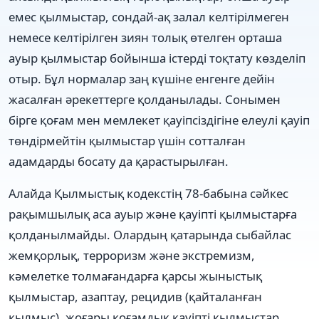
емес қылмыстар, сондай-ақ залал келтірілмеген
немесе келтірілген зиян толық өтелген орташа
ауыр қылмыстар бойынша істерді тоқтату көзделіп
отыр. Бұл нормалар заң күшіне енгенге дейін
жасалған әрекеттерге қолданылады. Сонымен
бірге қоғам мен мемлекет қауіпсіздігіне елеулі қауіп
төндірмейтін қылмыстар үшін сотталған
адамдарды босату да қарастырылған.
Алайда Қылмыстық кодекстің 78-бабына сәйкес
рақымшылық аса ауыр және қауіпті қылмыстарға
қолданылмайды. Олардың қатарында сыбайлас
жемқорлық, терроризм және экстремизм,
кәмелетке толмағандарға қарсы жыныстық
қылмыстар, азаптау, рецидив (қайталанған
қылмыс), жоғары қоғамдық қауіпті қылмыстар,