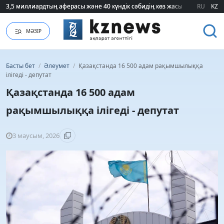
3,5 миллиардтың аферасы және 40 күндік сәбидің көз жасы: Медицинад
3,5 миллиардтың аферасы және 40 күндік сәбидің көз жасы: Медицинад
RU
KZ
МӘЗІР
Басты бет
/
Әлеумет
/
Қазақстанда 16 500 адам рақымшылыққа
ілігеді - депутат
Қазақстанда 16 500 адам
рақымшылыққа ілігеді - депутат
3 маусым, 2026