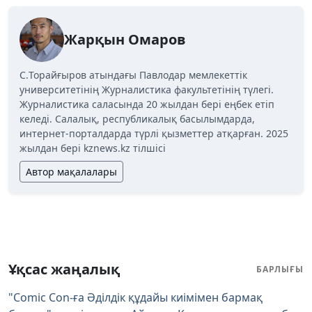
Жарқын Омаров
C.Торайғыров атындағы Павлодар мемлекеттік
университетінің Журналистика факультетінің түлегі.
Журналистика саласында 20 жылдан бері еңбек етіп
келеді. Салалық, республикалық басылымдарда,
интернет-порталдарда түрлі қызметтер атқарған. 2025
жылдан бері kznews.kz тілшісі
Автор мақалалары
Ұқсас жаңалық
БАРЛЫҒЫ
"Comic Con-ға Әділдік құдайы киімімен бармақ