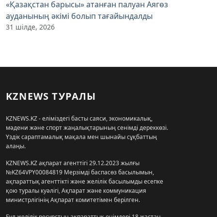
«Қазақстан барысы» атанған палуан Аягөз
ауданының әкімі болып тағайындалды
31 шілде, 2026
KZNEWS ТУРАЛЫ
KZNEWS.KZ - еліміздегі басты саяси, экономикалық,
мәдени және спорт жаңалықтарының сенімді дереккөзі.
Үздік сараптамалық мақала мен шынайы сұқбаттың
алаңы.
KZNEWS.KZ ақпарат агенттігі 29.12.2023 жылғы
№KZ64VPY00084819 Мерзімді баспасөз басылымын,
ақпараттық агенттікті және желілік басылымды есепке
қою туралы куәлігі, Ақпарат және коммуникация
министрлігінің Ақпарат комитетімен берілген.
Бұл желілік ресурстың ақпараттық өнімдері 18 жастан