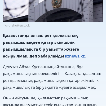
Фото: shutterstock
Қазақстанда алғаш рет қылмыстық
рақымшылықпен қатар әкімшілік
рақымшылық та бір уақытта жүзеге
асырылмақ, деп хабарлайды
kznews.kz.
Депутат Абзал Құспанның айтуынша, бұл
рақымшылықтың ерекшелігі — Қазақстанда алғаш
рет қылмыстық рақымшылықпен қатар әкімшілік
рақымшылық та бір уақытта жүзеге асырылмақ.
Оның айтуынша, қылмыстық рақымшылық
аясында қылмыстық теріс қылықтар, онша ауыр