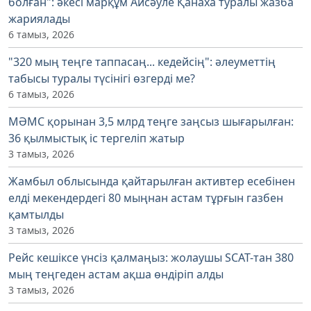
болған": әкесі марқұм Айсәуле Қанаха туралы жазба
жариялады
6 тамыз, 2026
"320 мың теңге таппасаң... кедейсің": әлеуметтің
табысы туралы түсінігі өзгерді ме?
6 тамыз, 2026
МӘМС қорынан 3,5 млрд теңге заңсыз шығарылған:
36 қылмыстық іс тергеліп жатыр
3 тамыз, 2026
Жамбыл облысында қайтарылған активтер есебінен
елді мекендердегі 80 мыңнан астам тұрғын газбен
қамтылды
3 тамыз, 2026
Рейс кешіксе үнсіз қалмаңыз: жолаушы SCAT-тан 380
мың теңгеден астам ақша өндіріп алды
3 тамыз, 2026