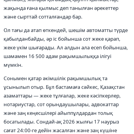
жақында ғана қылмыс деп танылған әрекеттер
және сырттай сотталғандар бар.
Ол тағы да атап өткендей, шешім автоматты түрде
қабылданбайды, әр іс бойынша сот жеке қарап,
жеке үкім шығарады. Ал алдын ала есеп бойынша,
шамамен 16 500 адам рақымшылыққа ілігуі
мүмкін.
Сонымен қатар әкімшілік рақымшылық та
ұсынылып отыр. Бұл бастамаға сәйкес, Қазақстан
азаматтары — жеке тұлғалар, жеке кәсіпкерлер,
нотариустар, сот орындаушылары, адвокаттар
және заң кеңесшілері айыппұлдардан толық
босатылады. Сондай-ақ 2026 жылғы 17 наурыз
сағат 24:00-ге дейін жасалған және заң күшіне