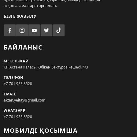
асқан азаматтарға арналған.
БІЗГЕ ЖАЗЫЛУ
БАЙЛАНЫС
МЕКЕН-ЖАЙ
ҚР, Астана қаласы, Әбікен Бектұров көшесі, 4/3
ТЕЛЕФОН
+7 701 933 8520
EMAIL
aktan.yeltay@gmail.com
WHATSAPP
+7 701 933 8520
МОБИЛДІ ҚОСЫМША