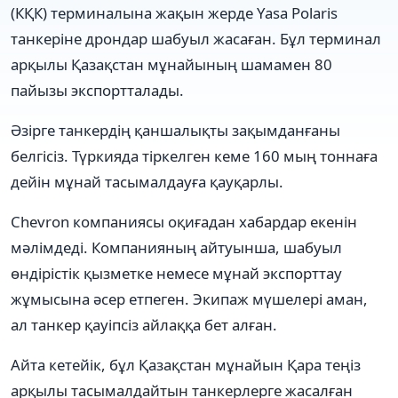
(КҚК) терминалына жақын жерде Yasa Polaris
танкеріне дрондар шабуыл жасаған. Бұл терминал
арқылы Қазақстан мұнайының шамамен 80
пайызы экспортталады.
Әзірге танкердің қаншалықты зақымданғаны
белгісіз. Түркияда тіркелген кеме 160 мың тоннаға
дейін мұнай тасымалдауға қауқарлы.
Chevron компаниясы оқиғадан хабардар екенін
мәлімдеді. Компанияның айтуынша, шабуыл
өндірістік қызметке немесе мұнай экспорттау
жұмысына әсер етпеген. Экипаж мүшелері аман,
ал танкер қауіпсіз айлаққа бет алған.
Айта кетейік, бұл Қазақстан мұнайын Қара теңіз
арқылы тасымалдайтын танкерлерге жасалған