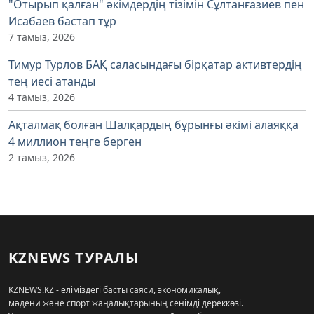
"Отырып қалған" әкімдердің тізімін Сұлтанғазиев пен
Исабаев бастап тұр
7 тамыз, 2026
Тимур Турлов БАҚ саласындағы бірқатар активтердің
тең иесі атанды
4 тамыз, 2026
Ақталмақ болған Шалқардың бұрынғы әкімі алаяққа
4 миллион теңге берген
2 тамыз, 2026
KZNEWS ТУРАЛЫ
KZNEWS.KZ - еліміздегі басты саяси, экономикалық,
мәдени және спорт жаңалықтарының сенімді дереккөзі.