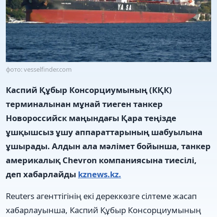
фото: vesselfinder.com
Каспий Құбыр Консорциумының (КҚК)
терминалынан мұнай тиеген танкер
Новороссийск маңындағы Қара теңізде
ұшқышсыз ұшу аппараттарының шабуылына
ұшырады. Алдын ала мәлімет бойынша, танкер
америкалық Chevron компаниясына тиесілі,
деп хабарлайды
kznews.kz.
Reuters агенттігінің екі дереккөзге сілтеме жасап
хабарлауынша, Каспий Құбыр Консорциумының