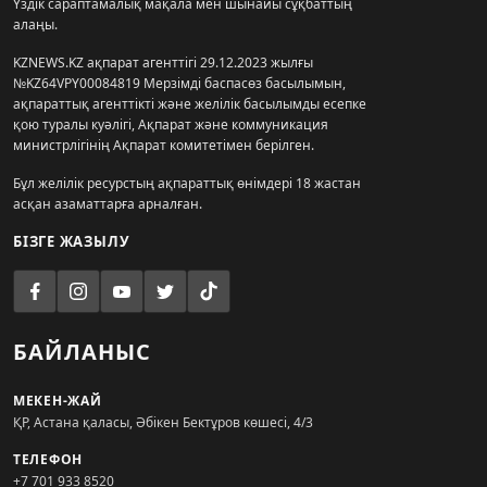
Үздік сараптамалық мақала мен шынайы сұқбаттың
алаңы.
KZNEWS.KZ ақпарат агенттігі 29.12.2023 жылғы
№KZ64VPY00084819 Мерзімді баспасөз басылымын,
ақпараттық агенттікті және желілік басылымды есепке
қою туралы куәлігі, Ақпарат және коммуникация
министрлігінің Ақпарат комитетімен берілген.
Бұл желілік ресурстың ақпараттық өнімдері 18 жастан
асқан азаматтарға арналған.
БІЗГЕ ЖАЗЫЛУ
БАЙЛАНЫС
МЕКЕН-ЖАЙ
ҚР, Астана қаласы, Әбікен Бектұров көшесі, 4/3
ТЕЛЕФОН
+7 701 933 8520