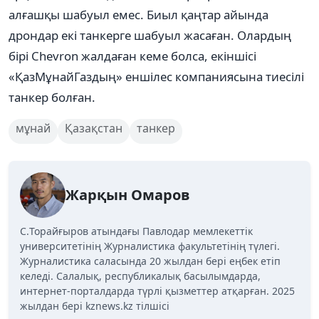
алғашқы шабуыл емес. Биыл қаңтар айында
дрондар екі танкерге шабуыл жасаған. Олардың
бірі Chevron жалдаған кеме болса, екіншісі
«ҚазМұнайГаздың» еншілес компаниясына тиесілі
танкер болған.
мұнай
Қазақстан
танкер
Жарқын Омаров
C.Торайғыров атындағы Павлодар мемлекеттік
университетінің Журналистика факультетінің түлегі.
Журналистика саласында 20 жылдан бері еңбек етіп
келеді. Салалық, республикалық басылымдарда,
интернет-порталдарда түрлі қызметтер атқарған. 2025
жылдан бері kznews.kz тілшісі