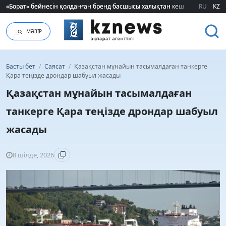
«Борат» бейнесін қолданған бренд басшысы халықтан кешірім сұрады
«Борат» бейнесін қолданған бренд басшысы халықтан кешірім сұрады
RU
KZ
МӘЗІР
Басты бет
/
Саясат
/
Қазақстан мұнайын тасымалдаған танкерге
Қара теңізде дрондар шабуыл жасады
Қазақстан мұнайын тасымалдаған
танкерге Қара теңізде дрондар шабуыл
жасады
8 шілде, 2026