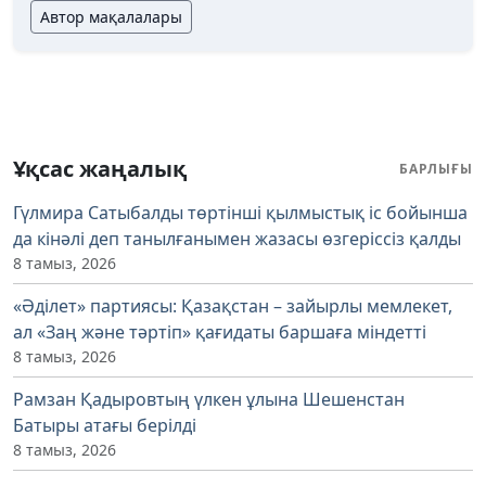
Автор мақалалары
Ұқсас жаңалық
БАРЛЫҒЫ
Гүлмира Сатыбалды төртінші қылмыстық іс бойынша
да кінәлі деп танылғанымен жазасы өзгеріссіз қалды
8 тамыз, 2026
«Әділет» партиясы: Қазақстан – зайырлы мемлекет,
ал «Заң және тәртіп» қағидаты баршаға міндетті
8 тамыз, 2026
Рамзан Қадыровтың үлкен ұлына Шешенстан
Батыры атағы берілді
8 тамыз, 2026