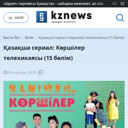
«Әділет» партиясы: Қазақстан – зайырлы мемлекет, ал «Заң және тәртіп»
«Әділет» партиясы: Қазақстан – зайырлы мемлекет, ал «Заң және тәртіп»
RU
KZ
МӘЗІР
Басты бет
/
Білім
/
Қазақша сериал: Көршілер телехикаясы (15 бөлім)
Қазақша сериал: Көршілер
телехикаясы (15 бөлім)
26 маусым, 2019