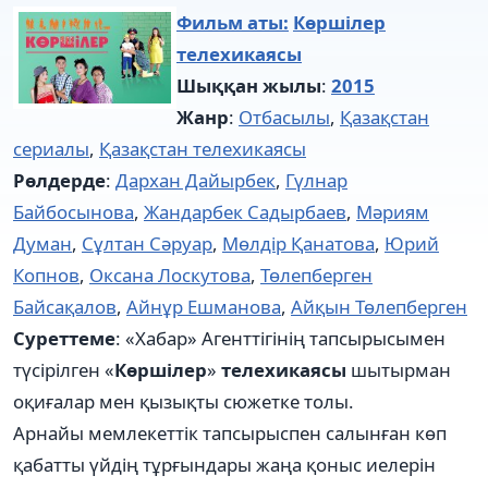
Фильм аты:
Көршілер
телехикаясы
Шыққан жылы
:
2015
Жанр
:
Отбасылы
,
Қазақстан
сериалы
,
Қазақстан телехикаясы
Рөлдерде
:
Дархан Дайырбек
,
Гүлнар
Байбосынова
,
Жандарбек Садырбаев
,
Мәриям
Думан
,
Сұлтан Сәруар
,
Мөлдір Қанатова
,
Юрий
Копнов
,
Оксана Лоскутова
,
Төлепберген
Байсақалов
,
Айнұр Ешманова
,
Айқын Төлепберген
Суреттеме
: «Хабар» Агенттігінің тапсырысымен
түсірілген «
Көршілер
»
телехикаясы
шытырман
оқиғалар мен қызықты сюжетке толы.
Арнайы мемлекеттік тапсырыспен салынған көп
қабатты үйдің тұрғындары жаңа қоныс иелерін