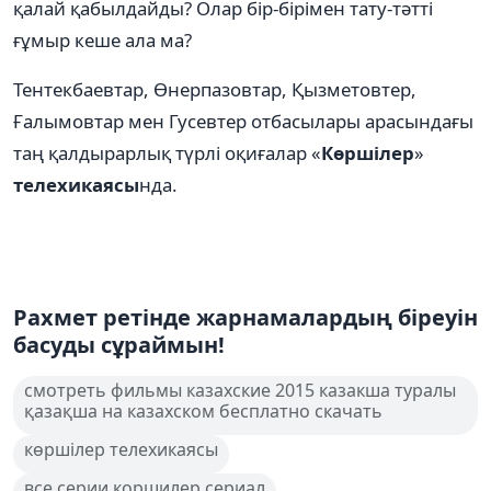
қалай қабылдайды? Олар бір-бірімен тату-тәтті
ғұмыр кеше ала ма?
Тентекбаевтар, Өнерпазовтар, Қызметовтер,
Ғалымовтар мен Гусевтер отбасылары арасындағы
таң қалдырарлық түрлі оқиғалар «
Көршілер
»
телехикаясы
нда.
Рахмет ретінде жарнамалардың біреуін
басуды сұраймын!
смотреть фильмы казахские 2015 казакша туралы
қазақша на казахском бесплатно скачать
көршілер телехикаясы
все серии коршилер сериал