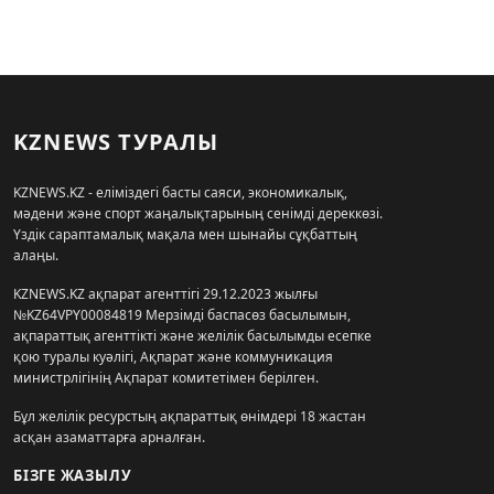
KZNEWS ТУРАЛЫ
KZNEWS.KZ - еліміздегі басты саяси, экономикалық,
мәдени және спорт жаңалықтарының сенімді дереккөзі.
Үздік сараптамалық мақала мен шынайы сұқбаттың
алаңы.
KZNEWS.KZ ақпарат агенттігі 29.12.2023 жылғы
№KZ64VPY00084819 Мерзімді баспасөз басылымын,
ақпараттық агенттікті және желілік басылымды есепке
қою туралы куәлігі, Ақпарат және коммуникация
министрлігінің Ақпарат комитетімен берілген.
Бұл желілік ресурстың ақпараттық өнімдері 18 жастан
асқан азаматтарға арналған.
БІЗГЕ ЖАЗЫЛУ