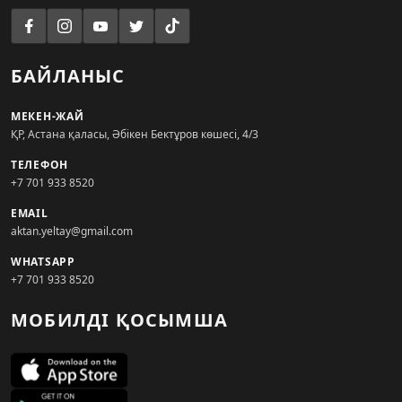
БАЙЛАНЫС
МЕКЕН-ЖАЙ
ҚР, Астана қаласы, Әбікен Бектұров көшесі, 4/3
ТЕЛЕФОН
+7 701 933 8520
EMAIL
aktan.yeltay@gmail.com
WHATSAPP
+7 701 933 8520
МОБИЛДІ ҚОСЫМША