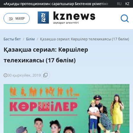
«Ақылды протекционизм»: сарапшылар Бектенов үкіметінің отандық өнді
«Ақылды протекционизм»: сарапшылар Бектенов үкіметінің отандық өнді
RU
KZ
МӘЗІР
Басты бет
/
Білім
/
Қазақша сериал: Көршілер телехикаясы (17 бөлім)
Қазақша сериал: Көршілер
телехикаясы (17 бөлім)
30 қыркүйек, 2019