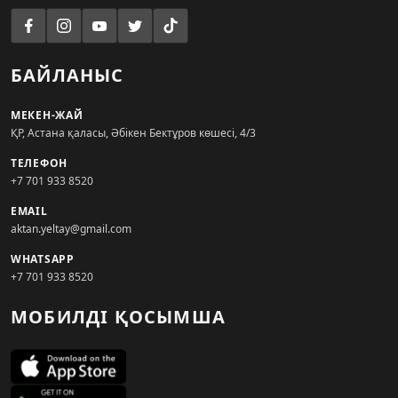
БАЙЛАНЫС
МЕКЕН-ЖАЙ
ҚР, Астана қаласы, Әбікен Бектұров көшесі, 4/3
ТЕЛЕФОН
+7 701 933 8520
EMAIL
aktan.yeltay@gmail.com
WHATSAPP
+7 701 933 8520
МОБИЛДІ ҚОСЫМША