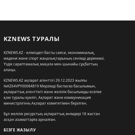
KZNEWS ТУРАЛЫ
KZNEWS.KZ - еліміздегі басты саяси, экономикалық,
мәдени және спорт жаңалықтарының сенімді дереккөзі.
Үздік сараптамалық мақала мен шынайы сұқбаттың
алаңы.
KZNEWS.KZ ақпарат агенттігі 29.12.2023 жылғы
№KZ64VPY00084819 Мерзімді баспасөз басылымын,
ақпараттық агенттікті және желілік басылымды есепке
қою туралы куәлігі, Ақпарат және коммуникация
министрлігінің Ақпарат комитетімен берілген.
Бұл желілік ресурстың ақпараттық өнімдері 18 жастан
асқан азаматтарға арналған.
БІЗГЕ ЖАЗЫЛУ