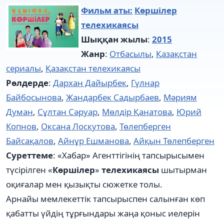
Фильм аты:
Көршілер
телехикаясы
Шыққан жылы
:
2015
Жанр
:
Отбасылы
,
Қазақстан
сериалы
,
Қазақстан телехикаясы
Рөлдерде
:
Дархан Дайырбек
,
Гүлнар
Байбосынова
,
Жандарбек Садырбаев
,
Мәриям
Думан
,
Сұлтан Сәруар
,
Мөлдір Қанатова
,
Юрий
Копнов
,
Оксана Лоскутова
,
Төлепберген
Байсақалов
,
Айнұр Ешманова
,
Айқын Төлепберген
Суреттеме
: «Хабар» Агенттігінің тапсырысымен
түсірілген «
Көршілер
»
телехикаясы
шытырман
оқиғалар мен қызықты сюжетке толы.
Арнайы мемлекеттік тапсырыспен салынған көп
қабатты үйдің тұрғындары жаңа қоныс иелерін