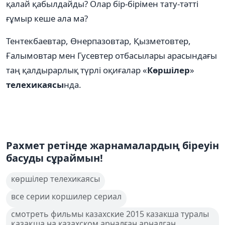
қалай қабылдайды? Олар бір-бірімен тату-тәтті
ғұмыр кеше ала ма?
Тентекбаевтар, Өнерпазовтар, Қызметовтер,
Ғалымовтар мен Гусевтер отбасылары арасындағы
таң қалдырарлық түрлі оқиғалар «
Көршілер
»
телехикаясы
нда.
Рахмет ретінде жарнамалардың біреуін
басуды сұраймын!
көршілер телехикаясы
все серии коршилер сериал
смотреть фильмы казахские 2015 казакша туралы
қазақша на казахском арналған арналган