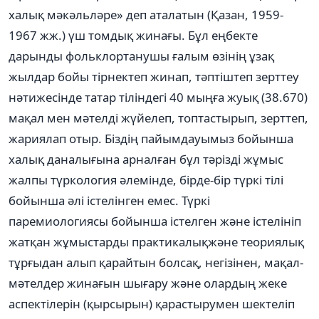
халық мәкәльләре» деп аталатын (Қазан, 1959-
1967 жж.) үш томдық жинағы. Бұл еңбекте
дарынды фольклортанушы ғалым өзінің ұзақ
жылдар бойы тірнектеп жинап, тәптіштеп зерттеу
нәтижесінде татар тіліндегі 40 мыңға жуық (38.670)
мақал мен мәтелді жүйелеп, топтастырып, зерттеп,
жариялап отыр. Біздің пайымдауымыз бойынша
халық даналығына арналған бұл тәрізді жұмыс
жалпы түркология әлемінде, бірде-бір түркі тілі
бойынша әлі істелінген емес. Түркі
паремиологиясы бойынша істелген және істелініп
жатқан жұмыстарды практикалықжәне теориялық
тұрғыдан алып қарайтын болсақ, негізінен, мақал-
мәтелдер жинағын шығару және олардың жеке
аспектілерін (қырсырын) қарастырумен шектеліп