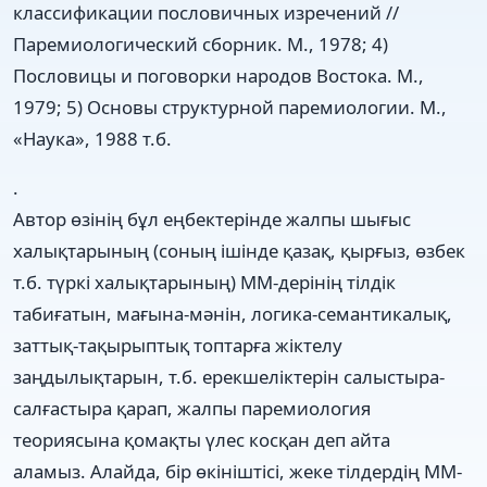
классификации пословичных изречений //
Паремиологический сборник. М., 1978; 4)
Пословицы и поговорки народов Востока. М.,
1979; 5) Основы структурной паремиологии. М.,
«Наука», 1988 т.б.
.
Автор өзінің бұл еңбектерінде жалпы шығыс
халықтарының (соның ішінде қазақ, қырғыз, өзбек
т.б. түркі халықтарының) ММ-дерінің тілдік
табиғатын, мағына-мәнін, логика-семантикалық,
заттық-тақырыптық топтарға жіктелу
заңдылықтарын, т.б. ерекшеліктерін салыстыра-
салғастыра қарап, жалпы паремиология
теориясына қомақты үлес косқан деп айта
аламыз. Алайда, бір өкініштісі, жеке тілдердің ММ-