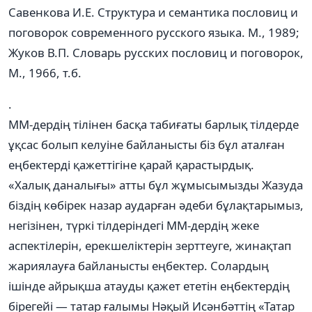
Савенкова И.Е. Структура и семантика пословиц и
поговорок современного русского языка. М., 1989;
Жуков В.П. Словарь русских пословиц и поговорок,
М., 1966, т.б.
.
ММ-дердің тілінен басқа табиғаты барлық тілдерде
ұқсас болып келуіне байланысты біз бұл аталған
еңбектерді қажеттігіне қарай қарастырдық.
«Халық даналығы» атты бұл жұмысымызды Жазуда
біздің көбірек назар аударған әдеби бұлақтарымыз,
негізінен, түркі тілдеріндегі ММ-дердің жеке
аспектілерін, ерекшеліктерін зерттеуге, жинақтап
жариялауға байланысты еңбектер. Солардың
ішінде айрықша атауды қажет ететін еңбектердің
бірегейі — татар ғалымы Нәқый Исәнбәттің «Татар