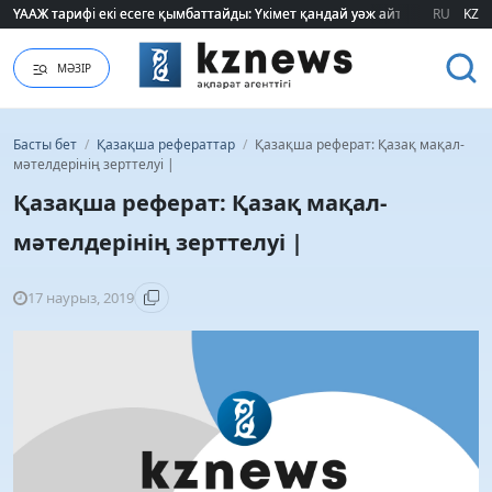
ҮААЖ тарифі екі есеге қымбаттайды: Үкімет қандай уәж айтады?
ҮААЖ тарифі екі есеге қымбаттайды: Үкімет қандай уәж айтады?
RU
KZ
МӘЗІР
Басты бет
/
Қазақша рефераттар
/
Қазақша реферат: Қазақ мақал-
мәтелдерінің зерттелуі |
Қазақша реферат: Қазақ мақал-
мәтелдерінің зерттелуі |
17 наурыз, 2019