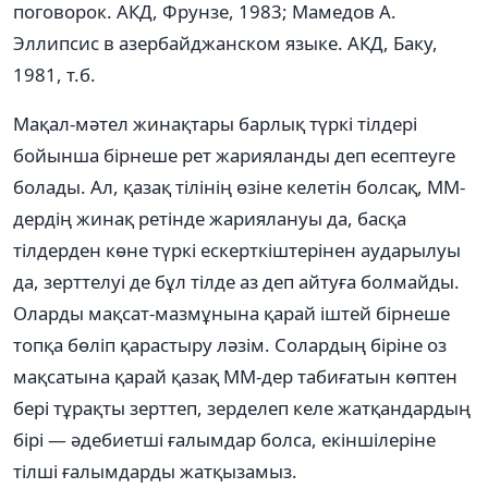
поговорок. АКД, Фрунзе, 1983; Мамедов А.
Эллипсис в азербайджанском языке. АКД, Баку,
1981, т.б.
Мақал-мәтел жинақтары барлық түркі тілдері
бойынша бірнеше рет жарияланды деп есептеуге
болады. Ал, қазақ тілінің өзіне келетін болсақ, ММ-
дердің жинақ ретінде жариялануы да, басқа
тілдерден көне түркі ескерткіштерінен аударылуы
да, зерттелуі де бұл тілде аз деп айтуға болмайды.
Оларды мақсат-мазмұнына қарай іштей бірнеше
топқа бөліп қарастыру ләзім. Солардың біріне оз
мақсатына қарай қазақ ММ-дер табиғатын көптен
бері тұрақты зерттеп, зерделеп келе жатқандардың
бірі — әдебиетші ғалымдар болса, екіншілеріне
тілші ғалымдарды жатқызамыз.