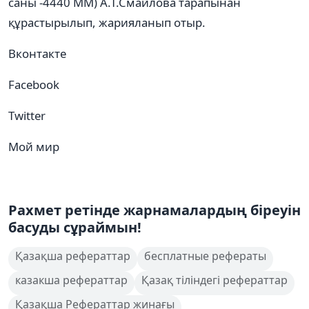
саны -4440 ММ) А.Т.Смайлова тарапынан
құрастырылып, жарияланып отыр.
Вконтакте
Facebook
Twitter
Мой мир
Рахмет ретінде жарнамалардың біреуін
басуды сұраймын!
Қазақша рефераттар
бесплатные рефераты
казакша рефераттар
Қазақ тіліндегі рефераттар
Қазақша Рефераттар жинағы