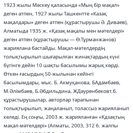
1923 жылы Мәскеу қаласында «Мың бір мақал»
деген атпен, 1927 жылы Ташкентте «Казақ
мақалдары» деген атпен (құрастырушы Ә. Диваев),
Алматыда 1935 ж. «Қазақ мақалы мен мәтелдері»
деген атпен (құрастырушы — Ө.Тұрманжанов)
жариялана бастайды. Мақал-мәтелдердің
толықтырылып шығарылған жинақтардың күні
бүгінге дейін 10 шақты басылымы жарық көрді.
Өткен ғасырдың 50-жылынан кейінгі
басылымдары, мыс. Б. Акмуқанова, БАдамбаев,
М.Әлімбаев, Б.Әбдильдина, ЖДәуренбековт.б.
құрастырушылар, авторлар тарапынан
толықтырылып, жаңаланып, толассыз жарияланып
келеді. Ең соңғы, 2003 ж. жарияланған «Кдзақтың
мақал-мәтелдері» (Алматы, 2003, 312 6. жалпы