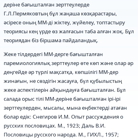
деріне бағышталған зерттеулерде
Г.Л.Пермяковтың бұл жаңаша көзқарастары,
әсіресе оның ММ-ді жіктеу, жүйелеу, топтастыру
теориясы кең үрде өз жалғасын таба алған жоқ. Бұл
теориядан біз біршама пайдаландық.
Жеке тілдердегі ММ-дерге бағышталған
паремиологиялық зерттеулер өте көп және олар әр
деңгейде әр түрлі мақсатқа, көпшілігі ММ-дер
жинағын, не сөздігін жасауға, бүл қүбылыстың
жеке аспектілерін айқындауға бағышталған. Бұл
салада орыс тілі ММ-деріне бағышталған ірі-ірі
зерттеулерден, мысалы, мына еңбектерді атаған
болар едік: Снегиров И.М. Опыт рассуждения о
русских пословицах. М., 1923; Даль В.И.
Пословицы русского народа. М., ГИХЛ., 1957;