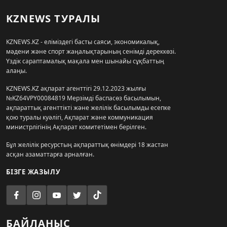
KZNEWS ТУРАЛЫ
KZNEWS.KZ - еліміздегі басты саяси, экономикалық,
мәдени және спорт жаңалықтарының сенімді дереккөзі.
Үздік сараптамалық мақала мен шынайы сұқбаттың
алаңы.
KZNEWS.KZ ақпарат агенттігі 29.12.2023 жылғы
№KZ64VPY00084819 Мерзімді баспасөз басылымын,
ақпараттық агенттікті және желілік басылымды есепке
қою туралы куәлігі, Ақпарат және коммуникация
министрлігінің Ақпарат комитетімен берілген.
Бұл желілік ресурстың ақпараттық өнімдері 18 жастан
асқан азаматтарға арналған.
БІЗГЕ ЖАЗЫЛУ
БАЙЛАНЫС