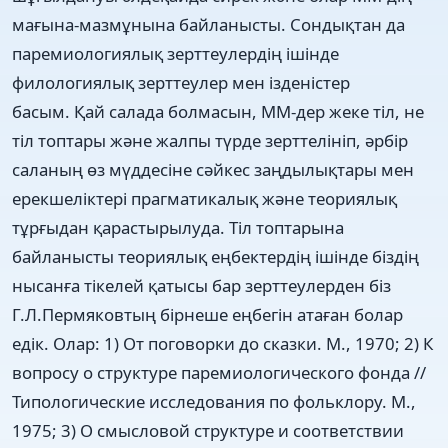
мағына-мазмұнына байланысты. Сондықтан да
паремиологиялық зерттеулердің ішінде
филологиялық зерттеулер мен ізденістер
басым. Қай салада болмасын, ММ-дер жеке тіл, не
тіл топтары және жалпы түрде зерттелініп, әрбір
саланың өз мүддесіне сәйкес заңдылықтары мен
ерекшеліктері прагматикалық және теориялық
тұрғыдан қарастырылуда. Тіл топтарына
байланысты теориялық еңбектердің ішінде біздің
нысанға тікелей қатысы бар зерттеулерден біз
Г.Л.Пермяковтың бірнеше еңбегін атаған болар
едік. Олар: 1) От поговорки до сказки. М., 1970; 2) К
вопросу о структуре паремиологического фонда //
Типологические исследования по фольклору. М.,
1975; 3) О смысловой структуре и соответствии