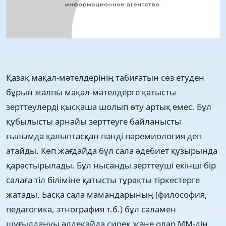
Қазақ мақал-мәтелдерінің табиғатын сөз етуден
бұрын жалпы мақал-мәтелдерге қатысты
зерттеулерді қысқаша шолып өту артық емес. Бұл
құбылысты арнайы зерттеуге байланысты
ғылымда қалыптасқан пәнді паремиология деп
атайды. Көп жағдайда бұл сала әдебиет құзырында
қарастырылады. Бұл нысанды зерттеуші екінші бір
салаға тіл біліміне қатысты тұрақты тіркестерге
жатады. Басқа сала мамандарының (философия,
педагогика, этнография т.б.) бұл саламен
шұғылдануы әлдеқайда сирек және олар ММ-дің