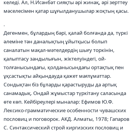
келеді. Ал, Н.Исәнбәт сияқты әрі жинақ, әрі зерттеу
мәселесімен қатар шұғылданушылар жоқтың қасы.
.
Дегенмен, бұлардың бәрі, қалай болғанда да, түркі
әлеміне тән даналықтың ұйытқысы болып
саналатын мақал-мәтелдердің шығу торкінін,
қалыптасу зандылығын, жіктелуіндегі, ой-
толғанысындағы, қолданысындағы ортақтық пен
ұқсастықты айқындауда қажет мағлұматтар.
Сондықтан біз бұларды қарастыруды да артық
санамадық. Ондай жұмыстар түркітану саласында
өте көп. Кейбіреулері мыналар: Ефимов Ю.Ф.
Лексико-грамматические особенности чувашских
пословиц и поговорок. АКД. Алматы, 1978; Гапаров
С. Синтаксический строй киргизских пословиц и