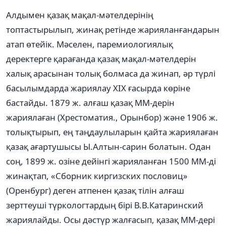
Алдымен қазақ мақал-мәтелдерінің
топтастырылып, жинақ ретінде жарияланғандарын
атап өтейік. Мәселен, паремиологиялық
деректерге қарағанда қазақ мақал-мәтелдерін
халық арасынан толық болмаса да жинап, әр түрлі
басылымдарда жариялау XIX ғасырда көріне
бастайды. 1879 ж. алғаш қазақ ММ-дерін
жариялаған (Хрестоматия., Орынбор) және 1906 ж.
толықтырып, ең таңдаулыларын қайта жариялаған
қазақ ағартушысы Ы.Алтын-сарин болатын. Одан
соң, 1899 ж. озіне дейінгі жарияланған 1500 ММ-ді
жинақтап, «Сборник киргизских пословиц»
(Оренбург) деген атпенен қазақ тілін алғаш
зерттеуші түркологтардың бірі В.В.Катаринский
жариялайды. Осы дәстүр жалғасып, қазақ ММ-дері