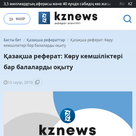
3,5 миллиардтың аферасы және 40 күндік сәбидің көз жасы: Медицинад
3,5 миллиардтың аферасы және 40 күндік сәбидің көз жасы: Медицинад
RU
KZ
МӘЗІР
Басты бет
/
Қазақша рефераттар
/
Қазақша реферат: Көру
кемшіліктері бар балаларды оқыту
Қазақша реферат: Көру кемшіліктері
бар балаларды оқыту
13 сәуір, 2019