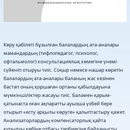
Көру қабілеті бұзылған балалардың ата-аналары
мамандардың (тифлопедагог, психолог,
офтальмолог) консультациялық көмегіне үнемі
сүйеніп отыруы тиіс. Соқыр немесе нашар көретін
балалардың ата-аналары баланың жас кезінен
бастап оның қоршаған ортаны қабылдауына
мүмкіншіліктер жасауы тиіс. Баламен қарым-
қатынаста оған ақпаратты ауызша үзбей бере
отырып «есту арқылы көруге» қалыптастыру қажет.
Анализаторлардың компенсаторлық қайта
қүрылуы көбіне отбасы тәрбиесіне байланысты.