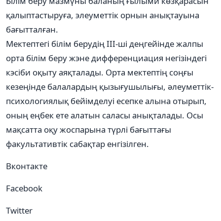
Білім беру мазмүны баланың ғылыми көзқарасын
қалыптастыруға, элеуметтік орнын анықтауына
бағытталған.
Мектептегі білім берудің ІІІ-ші деңгейінде жалпы
орта білім беру жэне дифференциация негізіндегі
кэсіби оқыту аяқталады. Орта мектептің соңғы
кезеңінде балалардың қызығушылығы, әлеуметтік-
психологиялық бейімделуі есепке алына отырып,
оның еңбек ете алатын саласы анықталады. Осы
мақсатта оқу жоспарына түрлі бағыттағы
факультативтік сабақтар енгізілген.
Вконтакте
Facebook
Twitter