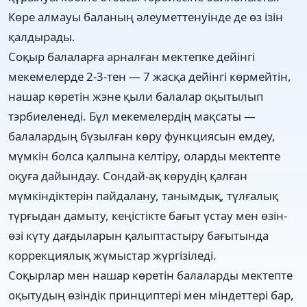
Көре алмауы баланың әлеуметтенуінде де өз ізін
қалдырады.
Соқыр балаларға арналған мектепке дейінгі
мекемелерде 2-3-тен — 7 жасқа дейінгі көрмейтін,
нашар көретін жэне қыли балалар оқытылып
тэрбиеленеді. Бұл мекемелердің мақсаты —
балалардың бүзылған көру функциясын емдеу,
мүмкін болса қалпына келтіру, оларды мектепте
оқуға дайындау. Сондай-ақ көрудің қалған
мүмкіндіктерін пайдалану, танымдық, түлғалық
түрғыдан дамыту, кеңістікте бағыт үстау мен өзін-
өзі күту дағдыларын қалыптастыру бағытында
коррекциялық жүмыстар жүргізіледі.
Соқырлар мен нашар көретін балаларды мектепте
оқытудың өзіндік принциптері мен міндеттері бар,