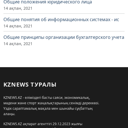
Общие положения юридического лица
14 ақпан, 2021
Общие понятия об информационных системах - ис
14 ақпан, 2021
Общие принципы организации бухгалтерского учета
14 ақпан, 2021
KZNEWS ТУРАЛЫ
KZNEWS.KZ - еліміздегі басты саяси, экономикалық,
мәдени және спорт жаңалықтарының сенімді дереккөзі.
Үздік сараптамалық мақала мен шынайы сұқбаттың
алаңы.
KZNEWS.KZ ақпарат агенттігі 29.12.2023 жылғы