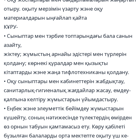
отыру. оқыту мерзімін үзарту жэне оқу
материалдарын ыңғайлап қайта
К¥РУ-
• Сыныптар мен тэрбие топтарындағы бала санын
азайту,
жіктеу; жүмыстың арнайы эдістері мен түрлерін
қолдану; көрнекі қүралдар мен қызықты
кітаптарды жэне жаңа тифлотехниканы қолдану.
• Оқу сыныптары мен кабинеттерін жабдықтау,
санитарлық-гигиеналық жағдайлар жасау, емдеу-
қалпына келтіру жүмыстарын үйымдастыру.
• Еңбек жэне элеуметтік бейімдеу жүмыстарын
күшейту, соның нәтижесінде түлектердің өмірден
өз орнын табуын қамтамасыз ету. Көру қабілеті
бүзылған балаларды орта мектепте оқыту үш ке-