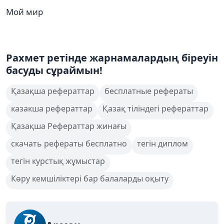
Мой мир
Рахмет ретінде жарнамалардың біреуін
басуды сұраймын!
Қазақша рефераттар
бесплатные рефераты
казакша рефераттар
Қазақ тіліндегі рефераттар
Қазақша Рефераттар жинағы
скачать рефераты бесплатно
тегін диплом
тегін курстық жұмыстар
Көру кемшіліктері бар балаларды оқыту