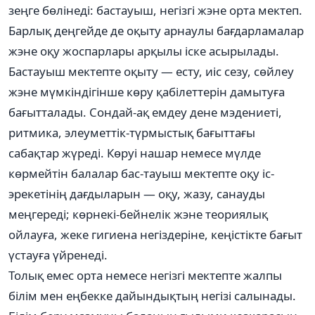
зеңге бөлінеді: бастауыш, негізгі жэне орта мектеп.
Барлық деңгейде де оқыту арнаулы бағдарламалар
жэне оқу жоспарлары арқылы іске асырылады.
Бастауыш мектепте оқыту — есту, иіс сезу, сөйлеу
жэне мүмкіндігінше көру қабілеттерін дамытуға
бағытталады. Сондай-ақ емдеу дене мэдениеті,
ритмика, элеуметтік-түрмыстық бағыттағы
сабақтар жүреді. Көруі нашар немесе мүлде
көрмейтін балалар бас-тауыш мектепте оқу іс-
эрекетінің дағдыларын — оқу, жазу, санауды
меңгереді; көрнекі-бейнелік жэне теориялық
ойлауға, жеке гигиена негіздеріне, кеңістікте бағыт
үстауға үйренеді.
Толық емес орта немесе негізгі мектепте жалпы
білім мен еңбекке дайындықтың негізі салынады.