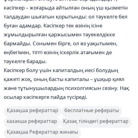
кәсіпкер – жоғарыда айтылған оның үш қызметін
талдаудан шығатын қорытынды: ол тәукелге бел
буған адамдар. Кәсіпкер тек өзінің ісіне
жұмылдырылған қаржысымен тәуекелдікке
бармайды. Сонымен бірге, ол өз уақытымен,
еңбегімен, тіпті өзінің іскерлік атағымен де
тәукелге барады.
Кәсіпкер болу үшін капиталдың иесі болудың
қажеті жоқ, оның басты капиталы – ұшқыр қиял
және тұтынушылардың психолгиясын сезіну. Нақ
осылар кәсіпкерге пайда түсіреді.
Қазақша рефераттар
бесплатные рефераты
казакша рефераттар
Қазақ тіліндегі рефераттар
Қазақша Рефераттар жинағы