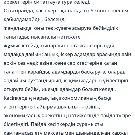
әрекеттерін сипаттауға тура келеді.
Осы орайда, кәсіпкер – қашанда өз бетінше шешім
қабылдамайды, белсенді
жаңалыққа, оны тез жүзеге асыруға бейімділік
танытады; нысаналы нәтижеге
жұмыс істейді; сыңарлы сынға және орынды
мадаққа дайын; ашық, іскер адамдар арасында өзін
еркін сезінеді; өзіне және серіктестеріне қатаң
талаппен қарайды; адамдарды басқаруға, оларды
әрдайым рухтандырып, іс-қимылдарын үйлестіріп
отыруға бейім, икемді адамдар болып келеді.
Кәсіпкердің нарықтық экономиканың басқа
агенттерінен айырмашылығы — өзінің
экономикалық әрекетінің нәтижесінде пайда түсіре
білетіндігі. Пайда кәсіпкердің сұранысты
қамтамасыз ету мақсатымен шығындалған қаржы