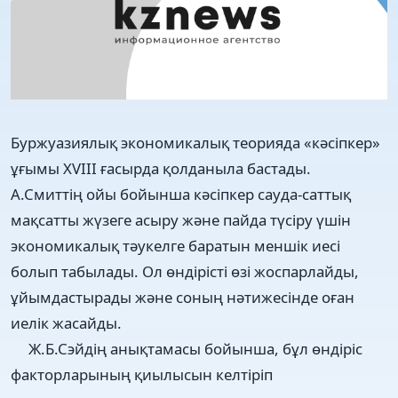
Буржуазиялық экономикалық теорияда «кәсіпкер»
ұғымы XVIII ғасырда қолданыла бастады.
А.Смиттің ойы бойынша кәсіпкер сауда-саттық
мақсатты жүзеге асыру және пайда түсіру үшін
экономикалық тәукелге баратын меншік иесі
болып табылады. Ол өндірісті өзі жоспарлайды,
ұйымдастырады және соның нәтижесінде оған
иелік жасайды.
Ж.Б.Сэйдің анықтамасы бойынша, бұл өндіріс
факторларының қиылысын келтіріп