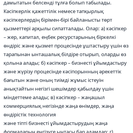
дамытатын белсенді тұлға болып табылады.
Кәсіпкерлік қажеттілік немесе тапқырлық
кәсіпкерлердің бірімен-бірі байланысты төрт
қызметтері арқылы сипатталады. Олар: а) кәсіпкер
– жер, капитал, еңбек ресурстарының біркелкі
өндіріс және қызмет процесінде ұштастыру үшін өз
тарапынан ынташалық білдіре отырып, оларды өз
қолына алады; б) кәсіпкер – бизнесті ұйымдастыру
және жүрізу процесінде кәсіпорынның әрекеттік
бағытын және оның тиімді жұмыс істеуін
анықтайтын негізгі шешімдер қабылдау үшін
міндеттеме алады; в) кәсіпкер – жаңашыл
коммерциялық негізінде жаңа өнімдер, жаңа
өндірістік технология
және тіпті бизнесті ұйымдастырудың жаңа
формаларын енгізуге ынтасы бар адамдар; г)