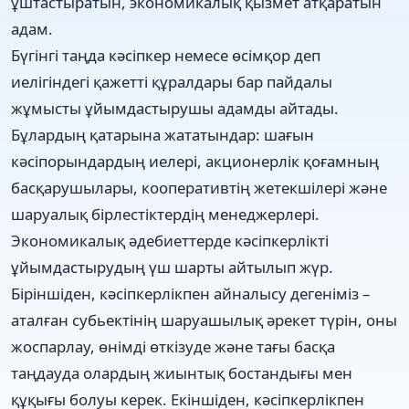
ұштастыратын, экономикалық қызмет атқаратын
адам.
Бүгінгі таңда кәсіпкер немесе өсімқор деп
иелігіндегі қажетті құралдары бар пайдалы
жұмысты ұйымдастырушы адамды айтады.
Бұлардың қатарына жататындар: шағын
кәсіпорындардың иелері, акционерлік қоғамның
басқарушылары, кооперативтің жетекшілері және
шаруалық бірлестіктердің менеджерлері.
Экономикалық әдебиеттерде кәсіпкерлікті
ұйымдастырудың үш шарты айтылып жүр.
Біріншіден, кәсіпкерлікпен айналысу дегеніміз –
аталған субьектінің шаруашылық әрекет түрін, оны
жоспарлау, өнімді өткізуде және тағы басқа
таңдауда олардың жиынтық бостандығы мен
құқығы болуы керек. Екіншіден, кәсіпкерлікпен