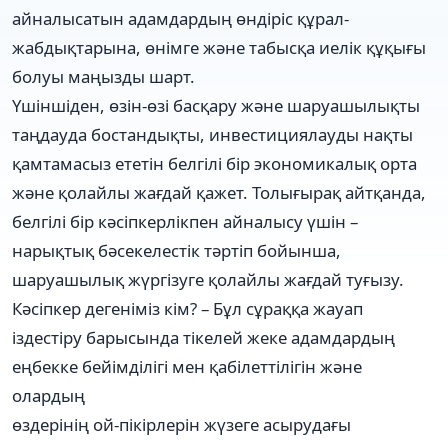
айналысатын адамдардың өндіріс құрал-
жабдықтарына, өнімге және табысқа иелік құқығы
болуы маңызды шарт.
Үшіншіден, өзін-өзі басқару және шаруашылықты
таңдауда бостандықты, инвестициялауды нақты
қамтамасыз ететін белгілі бір экономикалық орта
және қолайлы жағдай қажет. Толығырақ айтқанда,
белгілі бір кәсіпкерлікпен айналысу үшін –
нарықтық бәсекелестік тәртіп бойынша,
шаруашылық жүргізуге қолайлы жағдай туғызу.
Кәсіпкер дегеніміз кім? – Бұл сұраққа жауап
іздестіру барысында тікелей жеке адамдардың
еңбекке бейімділігі мен қабілеттілігін және
олардың
өздерінің ой-пікірлерін жүзеге асырудағы