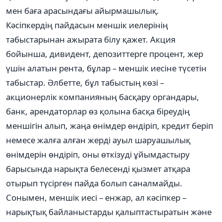
мен баға арасындағы айырмашылық.
Кәсіпкердің пайдасын меншік иелерінің
табыстарынан ажырата білу қажет. Акция
бойынша, дивидент, депозиттерге процент, жер
үшін алатын рента, бұлар – меншік иесіне түсетін
табыстар. Әлбетте, бұл табыстың көзі –
акционерлік компанияның басқару органдары,
банк, арендаторлар өз қолына басқа біреудің
меншігін алып, жаңа өнімдер өндіріп, кредит беріп
немесе жалға алған жерді ауыл шаруашылық
өнімдерін өндіріп, оны өткізуді ұйымдастыру
барысында нарықта белесенді қызмет атқара
отырып түсірген пайда болып саналмайды.
Сонымен, меншік иесі – енжар, ал кәсіпкер –
нарықтық байланыстарды қалыптастыратын және