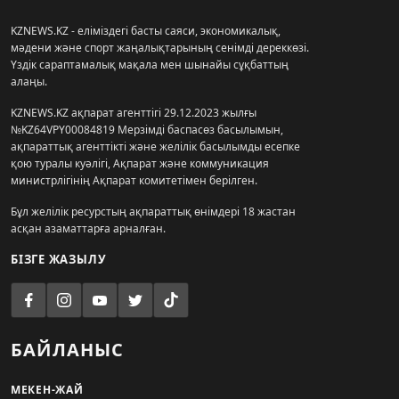
KZNEWS.KZ - еліміздегі басты саяси, экономикалық,
мәдени және спорт жаңалықтарының сенімді дереккөзі.
Үздік сараптамалық мақала мен шынайы сұқбаттың
алаңы.
KZNEWS.KZ ақпарат агенттігі 29.12.2023 жылғы
№KZ64VPY00084819 Мерзімді баспасөз басылымын,
ақпараттық агенттікті және желілік басылымды есепке
қою туралы куәлігі, Ақпарат және коммуникация
министрлігінің Ақпарат комитетімен берілген.
Бұл желілік ресурстың ақпараттық өнімдері 18 жастан
асқан азаматтарға арналған.
БІЗГЕ ЖАЗЫЛУ
БАЙЛАНЫС
МЕКЕН-ЖАЙ