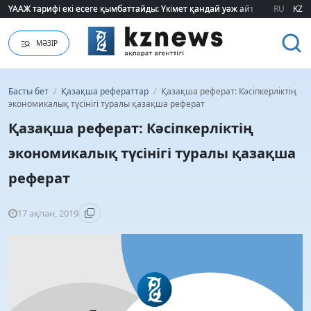
ҮААЖ тарифі екі есеге қымбаттайды: Үкімет қандай уәж айтады?
ҮААЖ тарифі екі есеге қымбаттайды: Үкімет қандай уәж айтады?
RU
KZ
МӘЗІР
Басты бет
/
Қазақша рефераттар
/
Қазақша реферат: Кәсіпкерліктің
экономикалық түсінігі туралы қазақша реферат
Қазақша реферат: Кәсіпкерліктің
экономикалық түсінігі туралы қазақша
реферат
17 ақпан, 2019