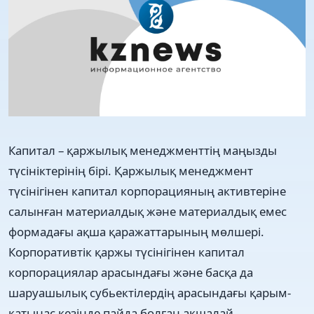
Капитал – қаржылық менеджменттің маңызды
түсініктерінің бірі. Қаржылық менеджмент
түсінігінен капитал корпорацияның активтеріне
салынған материалдық және материалдық емес
формадағы ақша қаражаттарының мөлшері.
Корпоративтік қаржы түсінігінен капитал
корпорациялар арасындағы және басқа да
шаруашылық субьектілердің арасындағы қарым-
қатынас кезінде пайда болған ақшалай