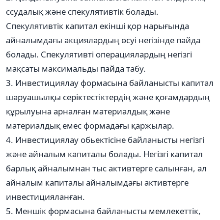
ссудалық және спекулятивтік болады.
Спекулятивтік капитал екінші қор нарығында
айналымдағы акциялардың өсуі негізінде пайда
болады. Спекулятивті операциялардың негізгі
мақсаты максимальды пайда табу.
3. Инвестициялау формасына байланысты капитал
шаруашылқы серіктестіктердің және қоғамдардың
құрылуына арналған материалдық және
материалдық емес формадағы қаржылар.
4. Инвестициялау обьектісіне байланысты негізгі
және айналым капиталы болады. Негізгі капитал
барлық айналымнан тыс активтерге салынған, ал
айналым капиталы айналымдағы активтерге
инвестицияланған.
5. Меншік формасына байланысты мемлекеттік,