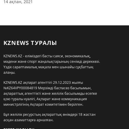
14 ақпан, 2021
KZNEWS ТУРАЛЫ
KZNEWS.KZ - еліміздегі басты саяси, экономикалық,
мәдени және спорт жаңалықтарының сенімді дереккөзі.
Үздік сараптамалық мақала мен шынайы сұқбаттың
алаңы.
KZNEWS.KZ ақпарат агенттігі 29.12.2023 жылғы
№KZ64VPY00084819 Мерзімді баспасөз басылымын,
ақпараттық агенттікті және желілік басылымды есепке
қою туралы куәлігі, Ақпарат және коммуникация
министрлігінің Ақпарат комитетімен берілген.
Бұл желілік ресурстың ақпараттық өнімдері 18 жастан
асқан азаматтарға арналған.