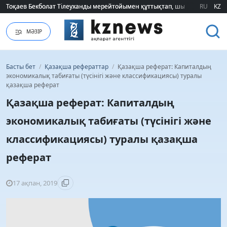
Тоқаев Бекболат Тілеуханды мерейтойымен құттықтап, шығармашылық т
Тоқаев Бекболат Тілеуханды мерейтойымен құттықтап, шығармашылық т
RU
KZ
МӘЗІР
Басты бет
/
Қазақша рефераттар
/
Қазақша реферат: Капиталдың
экономикалық табиғаты (түсінігі және классификациясы) туралы
қазақша реферат
Қазақша реферат: Капиталдың
экономикалық табиғаты (түсінігі және
классификациясы) туралы қазақша
реферат
17 ақпан, 2019