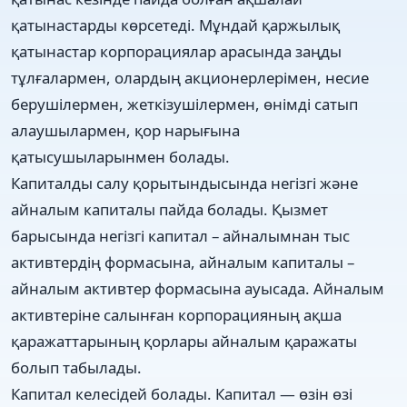
қатынастарды көрсетеді. Мұндай қаржылық
қатынастар корпорациялар арасында заңды
тұлғалармен, олардың акционерлерімен, несие
берушілермен, жеткізушілермен, өнімді сатып
алаушылармен, қор нарығына
қатысушыларынмен болады.
Капиталды салу қорытындысында негізгі және
айналым капиталы пайда болады. Қызмет
барысында негізгі капитал – айналымнан тыс
активтердің формасына, айналым капиталы –
айналым активтер формасына ауысада. Айналым
активтеріне салынған корпорацияның ақша
қаражаттарының қорлары айналым қаражаты
болып табылады.
Капитал келесідей болады. Капитал — өзін өзі