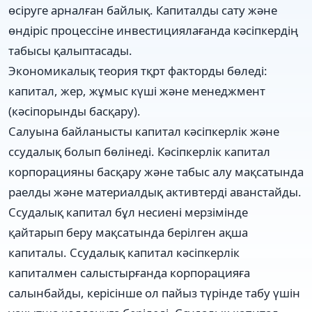
өсіруге арналған байлық. Капиталды сату және
өндіріс процессіне инвестициялағанда кәсіпкердің
табысы қалыптасады.
Экономикалық теория тқрт факторды бөледі:
капитал, жер, жұмыс күші және менеджмент
(кәсіпорынды басқару).
Салуына байланысты капитал кәсіпкерлік және
ссудалық болып бөлінеді. Кәсіпкерлік капитал
корпорацияны басқару және табыс алу мақсатында
раелды және материалдық активтерді аванстайды.
Ссудалық капитал бұл несиені мерзімінде
қайтарып беру мақсатында берілген ақша
капиталы. Ссудалық капитал кәсіпкерлік
капиталмен салыстырғанда корпорацияға
салынбайды, керісінше ол пайыз түрінде табу үшін