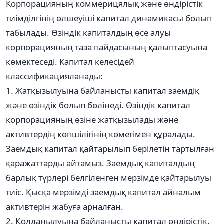
Корпорацияның коммерицялық және өндірістік
тиімділгінің өлшеуіші капитал динамикасы болып
табылады. Өзіндік капиталдың өсе алуы
корпорацияның таза пайдасының қалыптасуына
көмектеседі. Капитал келесідей
классификацияланады:
1. Жатқызылуына байланысты капитал заемдіқ
және өзіндік болып бөлінеді. Өзіндік капитал
корпорацияның өзіне жатқызылады және
активтердің көпшілігінің көмегімен құралады.
Заемдық капитал қайтарылып берілетін тартылған
қаражаттарды айтамыз. Заемдық капиталдың
барлық түрлері белгіленген мерзімде қайтарылуы
тиіс. Қысқа мерзімді заемдық капитал айналым
активтерін жабуға арналған.
2. Қолданылуына байланысты капитал өндірістік,