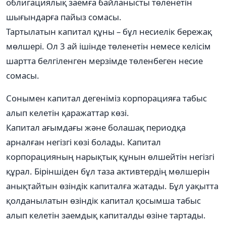
облигациялық заемға байланысты төленетін
шығындарға пайыз сомасы.
Тартылатын капитал құны – бұл несиелік бережақ
мөлшері. Ол 3 ай ішінде төленетін немесе келісім
шартта белгіленген мерзімде төленбеген несие
сомасы.
Сонымен капитал дегеніміз корпорацияға табыс
алып келетін қаражаттар көзі.
Капитал ағымдағы және болашақ периодқа
арналған негізгі көзі болады. Капитал
корпорацияның нарықтық құнын өлшейтін негізгі
құрал. Біріншіден бұл таза активтердің мөлшерін
анықтайтын өзіндік капиталға жатады. Бұл уақытта
қолданылатын өзіндік капитал қосымша табыс
алып келетін заемдық капиталды өзіне тартады.