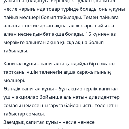
уақытша қолдануға беріледі. Ссудалық капитал
несие нарығында товар түрінде болады оның құны
пайыз мөлшері болып табылады. Төмен пайызға
алынған несие арзан ақша, ал жоғары пайызға
алған несие қымбат ақша болады. 15 күннен аз
мерзімге алынған ақша қысқа ақша болып
табылады.
Капитал құны – капиталға қандайда бір соманы
тартқаны үшін төленетін ақша қаражытының
мөлшері.
Өзіндік капитал құны – бұл ақционерлік капитал
үшін акциялар бойынша алынатын дивиденттер
сомасы немесе шығаруға байланысты төленетін
табыстар сомасы.
Заемдық капитал құны – несие немесе