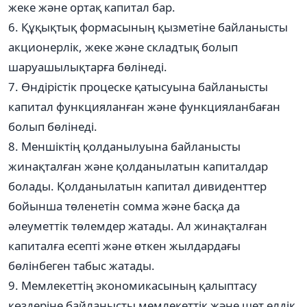
жеке және ортақ капитал бар.
6. Құқықтық формасының қызметіне байланысты
акционерлік, жеке және складтық болып
шаруашылықтарға бөлінеді.
7. Өндірістік процеске қатысуына байланысты
капитал функцияланған және функцияланбаған
болып бөлінеді.
8. Меншіктің қолданылуына байланысты
жинақталған және қолданылатын капиталдар
болады. Қолданылатын капитал дивиденттер
бойынша төленетін сомма және басқа да
әлеуметтік төлемдер жатады. Ал жинақталған
капиталға есепті және өткен жылдардағы
бөлінбеген табыс жатады.
9. Мемлекеттің экономикасының қалыптасу
көздеріне байланысты мемлекеттік және шет елдік