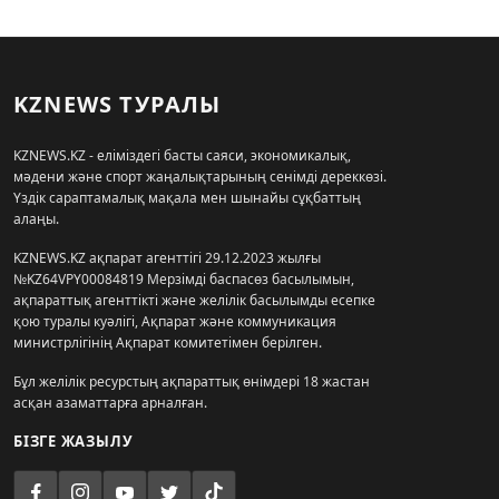
KZNEWS ТУРАЛЫ
KZNEWS.KZ - еліміздегі басты саяси, экономикалық,
мәдени және спорт жаңалықтарының сенімді дереккөзі.
Үздік сараптамалық мақала мен шынайы сұқбаттың
алаңы.
KZNEWS.KZ ақпарат агенттігі 29.12.2023 жылғы
№KZ64VPY00084819 Мерзімді баспасөз басылымын,
ақпараттық агенттікті және желілік басылымды есепке
қою туралы куәлігі, Ақпарат және коммуникация
министрлігінің Ақпарат комитетімен берілген.
Бұл желілік ресурстың ақпараттық өнімдері 18 жастан
асқан азаматтарға арналған.
БІЗГЕ ЖАЗЫЛУ