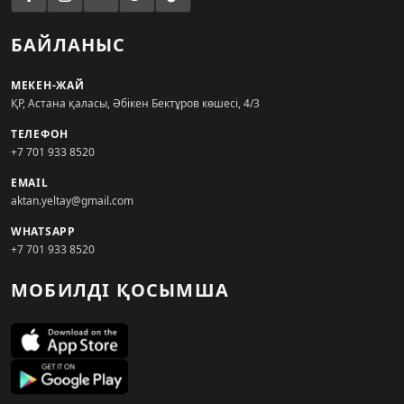
БАЙЛАНЫС
МЕКЕН-ЖАЙ
ҚР, Астана қаласы, Әбікен Бектұров көшесі, 4/3
ТЕЛЕФОН
+7 701 933 8520
EMAIL
aktan.yeltay@gmail.com
WHATSAPP
+7 701 933 8520
МОБИЛДІ ҚОСЫМША