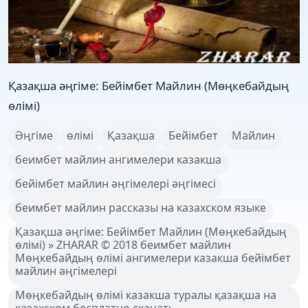
Қазақша әңгіме: Бейімбет Майлин (Мөңкебайдың
өлімі)
Әңгіме
өлімі
Қазақша
Бейімбет
Майлин
беимбет майлин ангимелери казакша
бейімбет майлин әңгімелері әңгімесі
беимбет майлин рассказы на казахском языке
Қазақша әңгіме: Бейімбет Майлин (Мөңкебайдың
өлімі) » ZHARAR © 2018 беимбет майлин
Мөңкебайдың өлімі ангимелери казакша бейімбет
майлин әңгімелері
Мөңкебайдың өлімі казакша туралы қазақша на
казахском бесплатно скачать