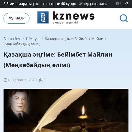
3,5 миллиардтың аферасы және 40 күндік сәбидің көз жасы: Медицинад
3,5 миллиардтың аферасы және 40 күндік сәбидің көз жасы: Медицинад
RU
KZ
МӘЗІР
Басты бет
/
Lifestyle
/
Қазақша әңгіме: Бейімбет Майлин
(Мөңкебайдың өлімі)
Қазақша әңгіме: Бейімбет Майлин
(Мөңкебайдың өлімі)
18 қараша, 2018