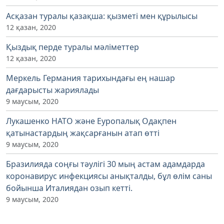
Асқазан туралы қазақша: қызметі мен құрылысы
12 қазан, 2020
Қыздық перде туралы мәліметтер
12 қазан, 2020
Меркель Германия тарихындағы ең нашар
дағдарысты жариялады
9 маусым, 2020
Лукашенко НАТО және Еуропалық Одақпен
қатынастардың жақсарғанын атап өтті
9 маусым, 2020
Бразилияда соңғы тәулігі 30 мың астам адамдарда
коронавирус инфекциясы анықталды, бұл өлім саны
бойынша Италиядан озып кетті.
9 маусым, 2020