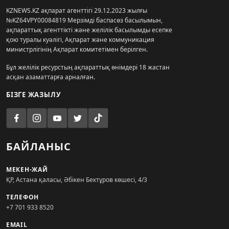
KZNEWS.KZ ақпарат агенттігі 29.12.2023 жылғы
№KZ64VPY00084819 Мерзімді баспасөз басылымын,
ақпараттық агенттікті және желілік басылымды есепке
қою туралы куәлігі, Ақпарат және коммуникация
министрлігінің Ақпарат комитетімен берілген.
Бұл желілік ресурстың ақпараттық өнімдері 18 жастан
асқан азаматтарға арналған.
БІЗГЕ ЖАЗЫЛУ
БАЙЛАНЫС
МЕКЕН-ЖАЙ
ҚР, Астана қаласы, Әбікен Бектұров көшесі, 4/3
ТЕЛЕФОН
+7 701 933 8520
EMAIL