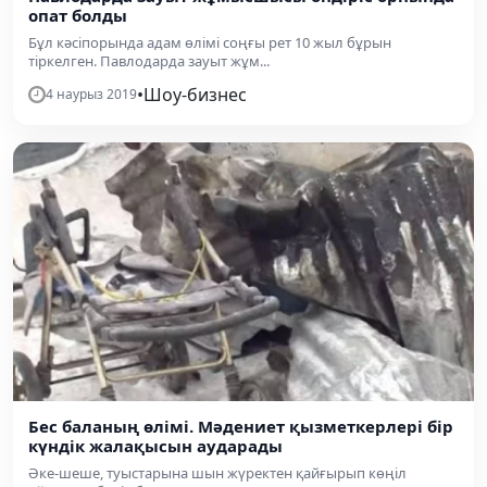
опат болды
Бұл кәсіпорында адам өлімі соңғы рет 10 жыл бұрын
тіркелген. Павлодарда зауыт жұм...
•
Шоу-бизнес
4 наурыз 2019
Бес баланың өлімі. Мәдениет қызметкерлері бір
күндік жалақысын аударады
Әке-шеше, туыстарына шын жүректен қайғырып көңіл