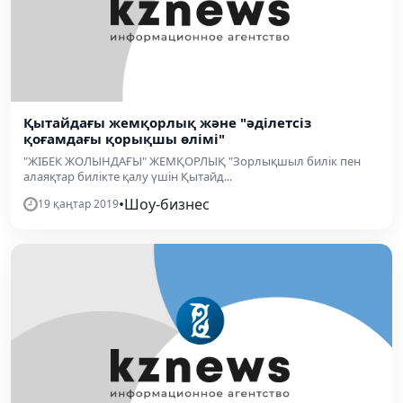
Қытайдағы жемқорлық және "әділетсіз
қоғамдағы қорықшы өлімі"
"ЖІБЕК ЖОЛЫНДАҒЫ" ЖЕМҚОРЛЫҚ "Зорлықшыл билік пен
алаяқтар билікте қалу үшін Қытайд...
•
Шоу-бизнес
19 қаңтар 2019