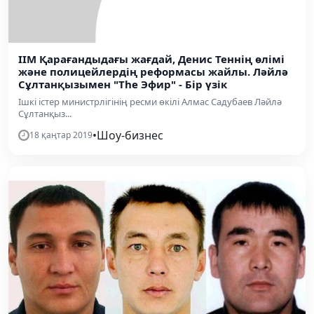
ІІМ Қарағандыдағы жағдай, Денис Теннің өлімі
және полицейлердің реформасы жайлы. Ләйлә
Сұлтанқызымен "The Эфир" - Бір үзік
Ішкі істер министрлігінің ресми өкілі Алмас Садубаев Ләйлә
Сұлтанқыз...
•
Шоу-бизнес
18 қаңтар 2019