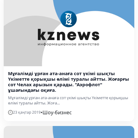
Мұғалімді ұрған ата-анаға сот үкімі шықты
Үкіметте қорықшы өлімі туралы айтты. Жоғарғы
сот Челах арызын қарады. "Аэрофлот"
ұшағындағы оқиға.
Мұғалімді ұрған ата-анаға сот үкімі шықты Үкіметте қорықшы
өлімі туралы айтты. Жоға...
•
Шоу-бизнес
23 қаңтар 2019