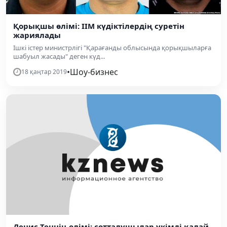
Қорықшы өлімі: ІІМ күдіктілердің суретін
жариялады
Ішкі істер министрлігі "Қарағанды облысында қорықшыларға
шабуыл жасады" деген күд...
•
Шоу-бизнес
18 қаңтар 2019
Денис Теннің өлімі: сотталушылар үкімді қалай