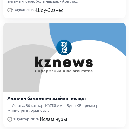
айтамын, берік болыңыздар - Арыста...
•
Шоу-бизнес
5 ақпан 2019
Ана мен бала өлімі азайып келеді
— Астана. 30 қаңтар. KAZISLAM – Бүгін ҚР премьер-
министрінің орынбас...
•
Ислам нұры
30 қаңтар 2019