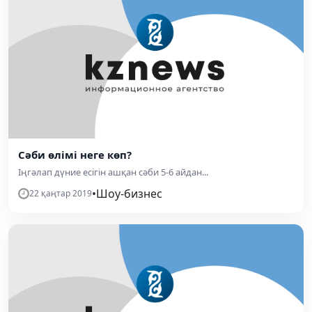
Сәби өлімі неге көп?
Іңгәлап дүние есігін ашқан сәби 5-6 айдан...
•
Шоу-бизнес
22 қаңтар 2019