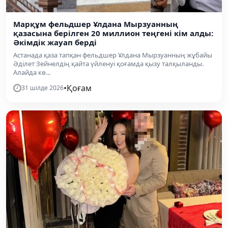
Марқұм фельдшер Ұлдана Мырзуанның
қазасына берілген 20 миллион теңгені кім алды:
Әкімдік жауап берді
Астанада қаза тапқан фельдшер Ұлдана Мырзуанның жұбайы
Әділет Зейнелдің қайта үйленуі қоғамда қызу талқыланды.
Алайда кө...
•
Қоғам
31 шілде 2026