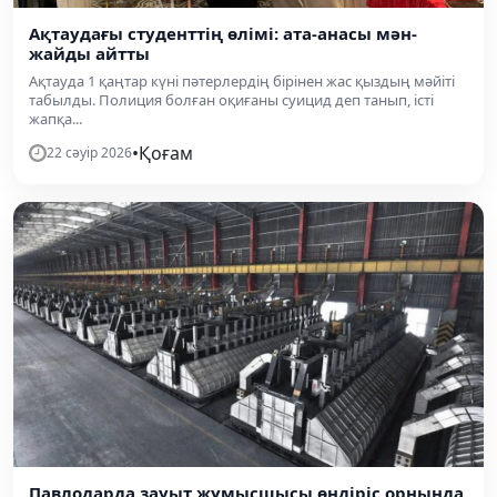
Ақтаудағы студенттің өлімі: ата-анасы мән-
жайды айтты
Ақтауда 1 қаңтар күні пәтерлердің бірінен жас қыздың мәйіті
табылды. Полиция болған оқиғаны суицид деп танып, істі
жапқа...
•
Қоғам
22 сәуір 2026
Павлодарда зауыт жұмысшысы өндіріс орнында