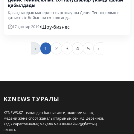
қабылдады
Қазақстандық мәнерлеп сырғанаушы Денис Теннің өліміне
қатысты іс бойынша сотталғанд...
•
Шоу-бизнес
17 қаңтар 2019
‹
1
2
3
4
5
›
KZNEWS ТУРАЛЫ
KZNEWS.KZ - еліміздегі басты саяси, экономикалық,
мәдени және спорт жаңалықтарының сенімді дереккөзі.
Үздік сараптамалық мақала мен шынайы сұқбаттың
алаңы.