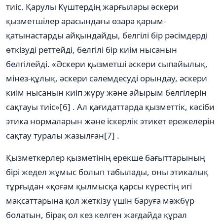
тиіс. Қарулы Күштердің жарғылары әскери
қызметшілер арасындағы өзара қарым-
қатынастарды айқындайды, белгілі бір рәсімдерді
өткізуді реттейді, белгілі бір киім нысанын
белгілейді. «Әскери қызметші әскери сыпайылық,
мінез-құлық, әскери сәлемдесуді орындау, әскери
киім нысанын киіп жүру және айырым белгілерін
сақтауы тиіс»[6] . Ал қағидаттарда қызметтік, кәсіби
этика нормаларын және іскерлік этикет ережелерін
сақтау туралы жазылған[7] .
Қызметкерлер қызметінің ерекше бағыттарының
бірі жедел жұмыс болып табылады, оны этикалық
тұрғыдан «қоғам қылмысқа қарсы күрестің игі
мақсаттарына қол жеткізу үшін баруға мәжбүр
болатын, бірақ ол кез келген жағдайда құрал