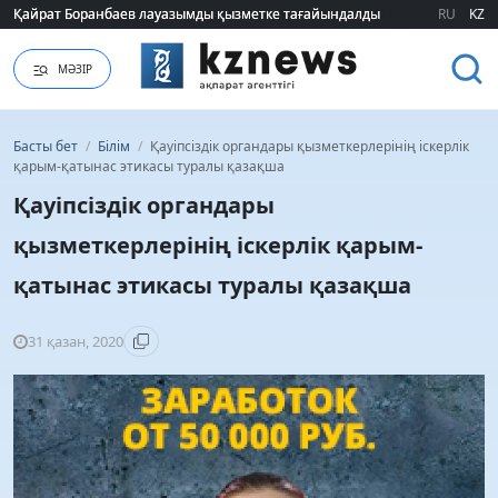
Қайрат Боранбаев лауазымды қызметке тағайындалды
Қайрат Боранбаев лауазымды қызметке тағайындалды
RU
KZ
МӘЗІР
Басты бет
/
Білім
/
Қауіпсіздік органдары қызметкерлерінің іскерлік
қарым-қатынас этикасы туралы қазақша
Қауіпсіздік органдары
қызметкерлерінің іскерлік қарым-
қатынас этикасы туралы қазақша
31 қазан, 2020