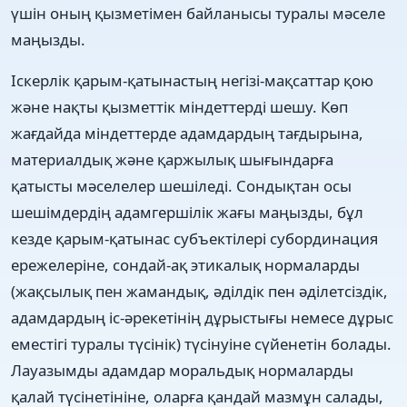
үшін оның қызметімен байланысы туралы мәселе
маңызды.
Іскерлік қарым-қатынастың негізі-мақсаттар қою
және нақты қызметтік міндеттерді шешу. Көп
жағдайда міндеттерде адамдардың тағдырына,
материалдық және қаржылық шығындарға
қатысты мәселелер шешіледі. Сондықтан осы
шешімдердің адамгершілік жағы маңызды, бұл
кезде қарым-қатынас субъектілері субординация
ережелеріне, сондай-ақ этикалық нормаларды
(жақсылық пен жамандық, әділдік пен әділетсіздік,
адамдардың іс-әрекетінің дұрыстығы немесе дұрыс
еместігі туралы түсінік) түсінуіне сүйенетін болады.
Лауазымды адамдар моральдық нормаларды
қалай түсінетініне, оларға қандай мазмұн салады,