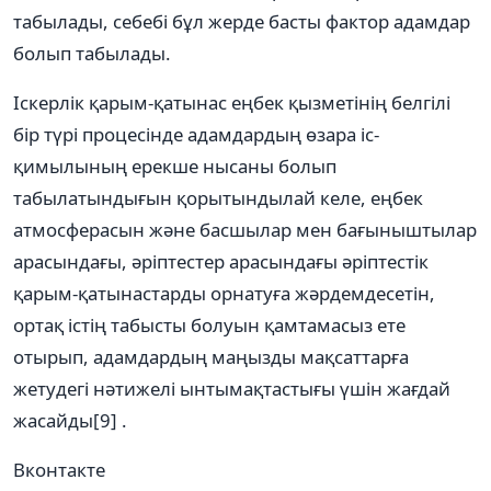
табылады, себебі бұл жерде басты фактор адамдар
болып табылады.
Іскерлік қарым-қатынас еңбек қызметінің белгілі
бір түрі процесінде адамдардың өзара іс-
қимылының ерекше нысаны болып
табылатындығын қорытындылай келе, еңбек
атмосферасын және басшылар мен бағыныштылар
арасындағы, әріптестер арасындағы әріптестік
қарым-қатынастарды орнатуға жәрдемдесетін,
ортақ істің табысты болуын қамтамасыз ете
отырып, адамдардың маңызды мақсаттарға
жетудегі нәтижелі ынтымақтастығы үшін жағдай
жасайды[9] .
Вконтакте