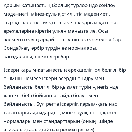
Қарым-қатынастың барлық түрлерінде сөйлеу
мәдениеті, мінез-құлық стилі, тіл мәдениеті,
сыртқы көрініс сияқты этикеттік қарым-қатынас
ережелеріне кіретін үлкен маңызға ие. Осы
элементтердің әрқайсысы үшін өз ережелері бар.
Сондай-ақ, әрбір түрдің өз нормалары,
қағидалары, ережелері бар.
Іскери қарым-қатынастың ерекшелігі ол белгілі бір
өнімнің немесе іскери әсердің өндіруімен
байланысты белгілі бір қызмет түрінің негізінде
және себебі бойынша пайда болуымен
байланысты. Бұл ретте іскерлік қарым-қатынас
тараптары адамдардың мінез-құлқының қажетті
нормалары мен стандарттарын (оның ішінде
этикалық) анықтайтын ресми (ресми)