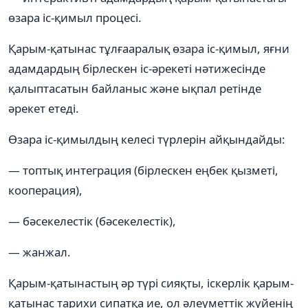
өзара іс-қимыл процесі.
Қарым-қатынас тұлғааралық өзара іс-қимыл, яғни
адамдардың бірлескен іс-әрекеті нәтижесінде
қалыптасатын байланыс және ықпал ретінде
әрекет етеді.
Өзара іс-қимылдың келесі түрлерін айқындайды:
— топтық интеграция (бірлескен еңбек қызметі,
кооперация),
— бәсекелестік (бәсекелестік),
— жанжал.
Қарым-қатынастың әр түрі сияқты, іскерлік қарым-
қатынас тарихи сипатқа ие, ол әлеуметтік жүйенің