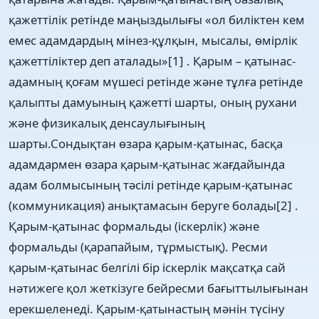
қажеттілік ретінде маңыздылығы «ол биліктен кем
емес адамдардың мінез-құлқын, мысалы, өмірлік
қажеттіліктер деп аталады»[1] . Қарым – қатынас-
адамның қоғам мүшесі ретінде және тұлға ретінде
қалыпты дамуының қажетті шарты, оның рухани
және физикалық денсаулығының
шарты.Сондықтан өзара қарым-қатынас, басқа
адамдармен өзара қарым-қатынас жағдайында
адам болмысының тәсілі ретінде қарым-қатынас
(коммуникация) анықтамасын беруге болады[2] .
Қарым-қатынас формальды (іскерлік) және
формальды (қарапайым, тұрмыстық). Ресми
қарым-қатынас белгілі бір іскерлік мақсатқа сай
нәтижеге қол жеткізуге бейресми бағыттылығынан
ерекшеленеді. Қарым-қатынастың мәнін түсіну