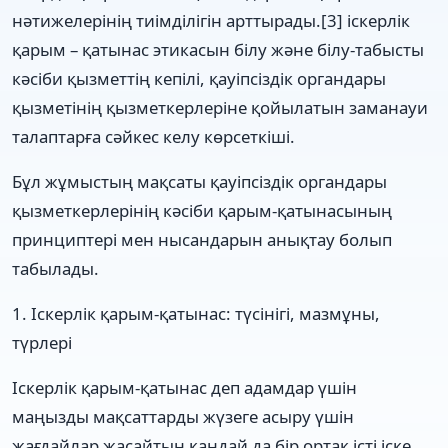
нәтижелерінің тиімділігін арттырады.[3] іскерлік
қарым – қатынас этикасын білу және білу-табысты
кәсіби қызметтің кепілі, қауіпсіздік органдары
қызметінің қызметкерлеріне қойылатын заманауи
талаптарға сәйкес келу көрсеткіші.
Бұл жұмыстың мақсаты қауіпсіздік органдары
қызметкерлерінің кәсіби қарым-қатынасының
принциптері мен нысандарын анықтау болып
табылады.
1. Іскерлік қарым-қатынас: түсінігі, мазмұны,
түрлері
Іскерлік қарым-қатынас деп адамдар үшін
маңызды мақсаттарды жүзеге асыру үшін
жағдайлар жасайтын қандай да бір ортақ істі іске