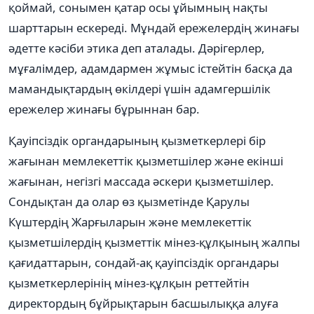
қоймай, сонымен қатар осы ұйымның нақты
шарттарын ескереді. Мұндай ережелердің жинағы
әдетте кәсіби этика деп аталады. Дәрігерлер,
мұғалімдер, адамдармен жұмыс істейтін басқа да
мамандықтардың өкілдері үшін адамгершілік
ережелер жинағы бұрыннан бар.
Қауіпсіздік органдарының қызметкерлері бір
жағынан мемлекеттік қызметшілер және екінші
жағынан, негізгі массада әскери қызметшілер.
Сондықтан да олар өз қызметінде Қарулы
Күштердің Жарғыларын және мемлекеттік
қызметшілердің қызметтік мінез-құлқының жалпы
қағидаттарын, сондай-ақ қауіпсіздік органдары
қызметкерлерінің мінез-құлқын реттейтін
директордың бұйрықтарын басшылыққа алуға