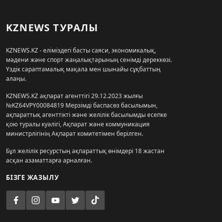
KZNEWS ТУРАЛЫ
KZNEWS.KZ - еліміздегі басты саяси, экономикалық,
мәдени және спорт жаңалықтарының сенімді дереккөзі.
Үздік сараптамалық мақала мен шынайы сұқбаттың
алаңы.
KZNEWS.KZ ақпарат агенттігі 29.12.2023 жылғы
№KZ64VPY00084819 Мерзімді баспасөз басылымын,
ақпараттық агенттікті және желілік басылымды есепке
қою туралы куәлігі, Ақпарат және коммуникация
министрлігінің Ақпарат комитетімен берілген.
Бұл желілік ресурстың ақпараттық өнімдері 18 жастан
асқан азаматтарға арналған.
БІЗГЕ ЖАЗЫЛУ