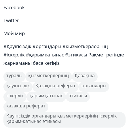
Facebook
Twitter
Мой мир
#Қауіпсіздік #органдары #қызметкерлерінің
#іскерлік #қарымқатынас #этикасы Рақмет ретінде
жарнаманы баса кетіңіз
туралы
қызметкерлерінің
Қазақша
қауіпсіздік
Қазақша реферат
органдары
іскерлік
қарымқатынас
этикасы
казакша реферат
Қауіпсіздік органдары қызметкерлерінің іскерлік
қарым-қатынас этикасы