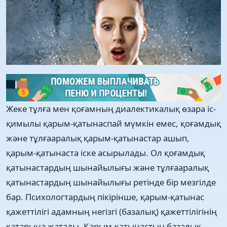
Жеке тұлға мен қоғамның диалектикалық өзара іс-
қимылы қарым-қатынаспай мүмкін емес, қоғамдық
және тұлғааралық қарым-қатынастар ашып,
қарым-қатынаста іске асырылады. Ол қоғамдық
қатынастардың шынайылығы және тұлғааралық
қатынастардың шынайылығы ретінде бір мезгілде
бар. Психологтардың пікірінше, қарым-қатынас
қажеттілігі адамның негізгі (базалық) қажеттілігінің
қатарына жатады. Қарым-қатынастың базалық