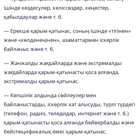
ішінде кездесулер, келіссөздер, кеңестер,
қабылдаулар және т. б.
— Ерекше қарым-қатынас, соның ішінде «тігінен»
және «көлденеңінен», азаматтармен іскерлік
байланыс және т. б.
— Жанжалды жағдайларда және экстремалды
жағдайларда қарым-қатынасты қоса алғанда,
экстремалды қарым-қатынас.
— Көпшілік алдында сөйлеулер мен
байланыстарды, іскерлік хат алысуды, түрлі түрдегі
(телефон, радио, теледидар, интернет және т. б.)
қарым-қатынасты қоса алғанда бейвербалды және
бейспецификалық емес қарым-қатынас.