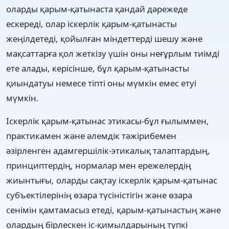
оларды қарым-қатынаста қандай дәрежеде
ескереді, олар іскерлік қарым-қатынасты
жеңілдетеді, қойылған міндеттерді шешу және
мақсаттарға қол жеткізу үшін оны неғұрлым тиімді
ете алады, керісінше, бұл қарым-қатынасты
қиындатуы немесе тіпті оны мүмкін емес етуі
мүмкін.
Іскерлік қарым-қатынас этикасы-бұл ғылыммен,
практикамен және әлемдік тәжірибемен
әзірленген адамгершілік-этикалық талаптардың,
принциптердің, нормалар мен ережелердің
жиынтығы, оларды сақтау іскерлік қарым-қатынас
субъектілерінің өзара түсіністігін және өзара
сенімін қамтамасыз етеді, қарым-қатынастың және
олардың бірлескен іс-қимылдарының түпкі