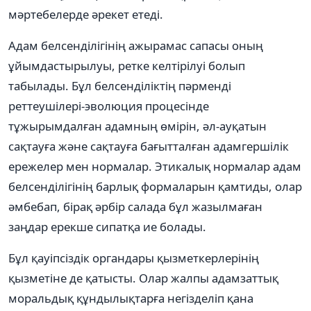
мәртебелерде әрекет етеді.
Адам белсенділігінің ажырамас сапасы оның
ұйымдастырылуы, ретке келтірілуі болып
табылады. Бұл белсенділіктің пәрменді
реттеушілері-эволюция процесінде
тұжырымдалған адамның өмірін, әл-ауқатын
сақтауға және сақтауға бағытталған адамгершілік
ережелер мен нормалар. Этикалық нормалар адам
белсенділігінің барлық формаларын қамтиды, олар
әмбебап, бірақ әрбір салада бұл жазылмаған
заңдар ерекше сипатқа ие болады.
Бұл қауіпсіздік органдары қызметкерлерінің
қызметіне де қатысты. Олар жалпы адамзаттық
моральдық құндылықтарға негізделіп қана