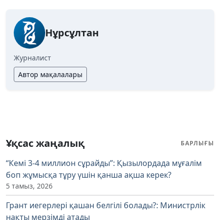
Нұрсұлтан
Журналист
Автор мақалалары
Ұқсас жаңалық
БАРЛЫҒЫ
“Кемі 3-4 миллион сұрайды”: Қызылордада мұғалім
боп жұмысқа тұру үшін қанша ақша керек?
5 тамыз, 2026
Грант иегерлері қашан белгілі болады?: Министрлік
нақты мерзімді атады