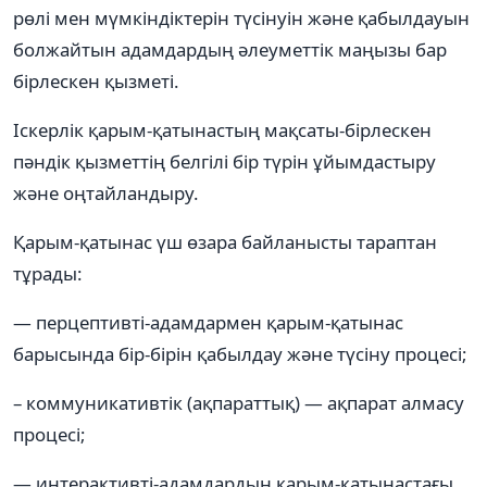
рөлі мен мүмкіндіктерін түсінуін және қабылдауын
болжайтын адамдардың әлеуметтік маңызы бар
бірлескен қызметі.
Іскерлік қарым-қатынастың мақсаты-бірлескен
пәндік қызметтің белгілі бір түрін ұйымдастыру
және оңтайландыру.
Қарым-қатынас үш өзара байланысты тараптан
тұрады:
— перцептивті-адамдармен қарым-қатынас
барысында бір-бірін қабылдау және түсіну процесі;
– коммуникативтік (ақпараттық) — ақпарат алмасу
процесі;
— интерактивті-адамдардың қарым-қатынастағы