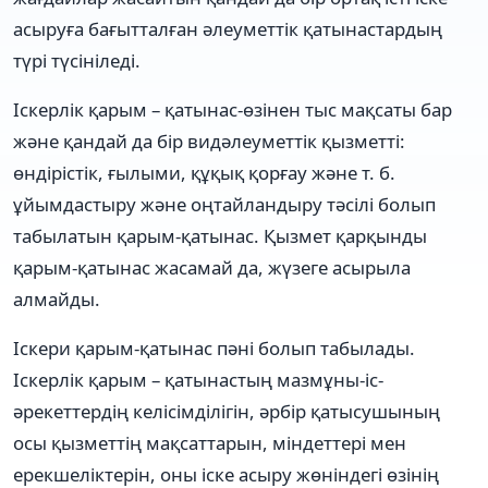
асыруға бағытталған әлеуметтік қатынастардың
түрі түсініледі.
Іскерлік қарым – қатынас-өзінен тыс мақсаты бар
және қандай да бір видәлеуметтік қызметті:
өндірістік, ғылыми, құқық қорғау және т. б.
ұйымдастыру және оңтайландыру тәсілі болып
табылатын қарым-қатынас. Қызмет қарқынды
қарым-қатынас жасамай да, жүзеге асырыла
алмайды.
Іскери қарым-қатынас пәні болып табылады.
Іскерлік қарым – қатынастың мазмұны-іс-
әрекеттердің келісімділігін, әрбір қатысушының
осы қызметтің мақсаттарын, міндеттері мен
ерекшеліктерін, оны іске асыру жөніндегі өзінің