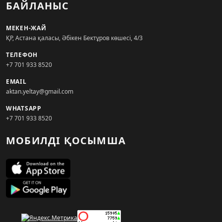
БАЙЛАНЫС
МЕКЕН-ЖАЙ
ҚР, Астана қаласы, Әбікен Бектұров көшесі, 4/3
ТЕЛЕФОН
+7 701 933 8520
EMAIL
aktan.yeltay@gmail.com
WHATSAPP
+7 701 933 8520
МОБИЛДІ ҚОСЫМША