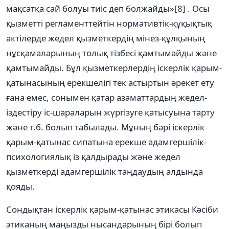
мақсатқа сай болуы тиіс деп болжайды»[8] . Осы
қызметті регламенттейтін нормативтік-құқықтық
актілерде жедел қызметкердің мінез-құлқының
нұсқамаларының толық тізбесі қамтымайды және
қамтымайды. Бұл қызметкерлердің іскерлік қарым-
қатынасының ерекшелігі тек астыртын әрекет ету
ғана емес, сонымен қатар азаматтардың жедел-
іздестіру іс-шараларын жүргізуге қатысуына тарту
және т.б. болып табылады. Мұның бәрі іскерлік
қарым-қатынас сипатына ерекше адамгершілік-
психологиялық із қалдырады және жедел
қызметкерді адамгершілік таңдаудың алдында
қояды.
Сондықтан іскерлік қарым-қатынас этикасы Кәсіби
этиканың маңызды нысандарының бірі болып