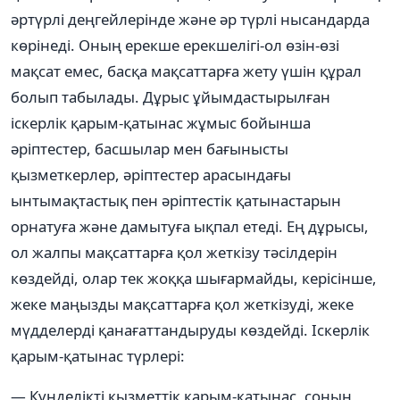
әртүрлі деңгейлерінде және әр түрлі нысандарда
көрінеді. Оның ерекше ерекшелігі-ол өзін-өзі
мақсат емес, басқа мақсаттарға жету үшін құрал
болып табылады. Дұрыс ұйымдастырылған
іскерлік қарым-қатынас жұмыс бойынша
әріптестер, басшылар мен бағынысты
қызметкерлер, әріптестер арасындағы
ынтымақтастық пен әріптестік қатынастарын
орнатуға және дамытуға ықпал етеді. Ең дұрысы,
ол жалпы мақсаттарға қол жеткізу тәсілдерін
көздейді, олар тек жоққа шығармайды, керісінше,
жеке маңызды мақсаттарға қол жеткізуді, жеке
мүдделерді қанағаттандыруды көздейді. Іскерлік
қарым-қатынас түрлері:
— Күнделікті қызметтік қарым-қатынас, соның