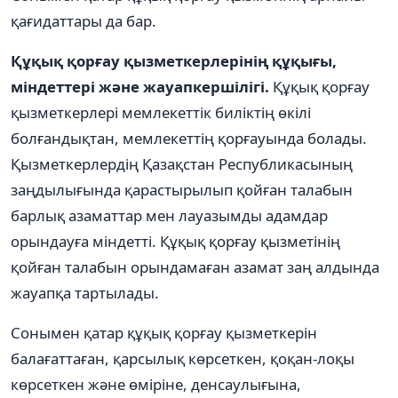
қағидаттары да бар.
Құқық қорғау қызметкерлерінің құқығы,
міндеттері және жауапкершілігі.
Құқық қорғау
қызметкерлері мемлекеттік биліктің өкілі
болғандықтан, мемлекеттің қорғауында болады.
Қызметкерлердің Қазақстан Республикасының
заңдылығында қарастырылып қойған талабын
барлық азаматтар мен лауазымды адамдар
орындауға міндетті. Құқық қорғау қызметінің
қойған талабын орындамаған азамат заң алдында
жауапқа тартылады.
Сонымен қатар құқық қорғау қызметкерін
балағаттаған, қарсылық көрсеткен, қоқан-лоқы
көрсеткен және өміріне, денсаулығына,