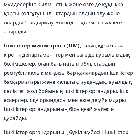
мүдделеріне қылмыстық және өзге де құқыққа
қарсы қолсұғушылықтардың алдын алу және
оларды болдырмау жөніндегі қызметті жүзеге
асырады.
Ішкі істер министрлігі (ІІМ),
оның құрамына
кіретін департаменттер мен өзге де құрылымдық
бөлімшелер, оған бағынатын облыстардың,
республикалық маңызы бар қалалардың ішкі істер
басқармалары және қалалық, аудандық, ауылдық,
көліктегі жол бойының ішкі істер органдары, ішкі
әскерлер, оқу орындары мен өзге де ұйымдары
Ішкі істер органдарының бірыңғай жүйесін
құрайды.
Ішкі істер органдарының бүкіл жүйесін ішкі істер