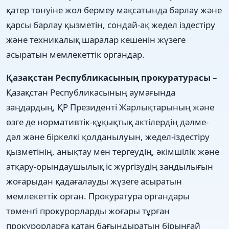
қатер төнуіне жол бермеу мақсатында барлау және
қарсы барлау қызметін, сондай-ақ жедел іздестіру
және техникалық шаралар кешенін жүзеге
асыратын мемлекеттік органдар.
Қазақстан Республикасының прокуратурасы –
Қазақстан Республикасының аумағында
заңдардың, ҚР Президенті Жарлықтарының және
өзге де нормативтік-құқықтық актілердің дәлме-
дәл және біркелкі қолданылуын, жедел-іздестіру
қызметінің, анықтау мен тергеудің, әкімшілік және
атқару-орындаушылық іс жүргізудің заңдылығын
жоғарыдан қадағалауды жүзеге асыратын
мемлекеттік орган. Прокуратура органдары
төменгі прокурорларды жоғары тұрған
прокурорларға қатаң бағындыратын бірыңғай