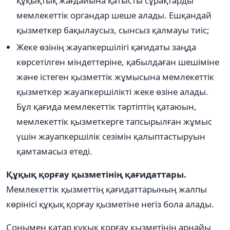
құқықтық жағдайына қатысты сұрақтарды
мемлекеттік органдар шеше алады. Ешқандай
қызметкер бақылаусыз, сынсыз қалмауы тиіс;
Жеке өзінің жауапкершілігі қағидаты заңда
көрсетілген міндеттеріне, қабылдаған шешіміне
және істеген қызметтік жұмысына мемлекеттік
қызметкер жауапкершілікті жеке өзіне алады.
Бұл қағида мемлекеттік тәртіптің қатаюын,
мемлекеттік қызметкерге тапсырылған жұмыс
үшін жауапкершілік сезімін қалыптастыруын
қамтамасыз етеді.
Құқық қорғау қызметінің қағидаттары.
Мемлекеттік қызметтің қағидаттарының жалпы
көрінісі құқық қорғау қызметіне негіз бола алады.
Сонымен қатар құқық қорғау қызметінің арнайы