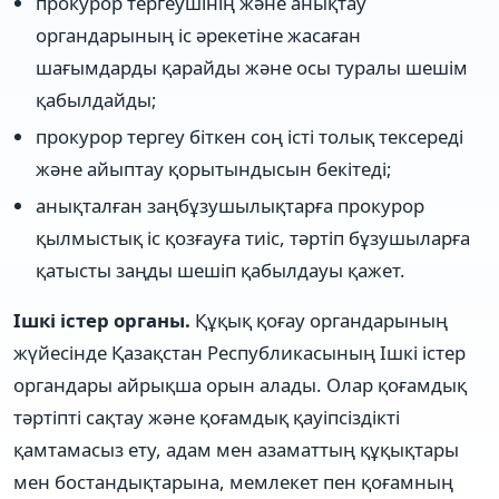
прокурор тергеушінің және анықтау
органдарының іс әрекетіне жасаған
шағымдарды қарайды және осы туралы шешім
қабылдайды;
прокурор тергеу біткен соң істі толық тексереді
және айыптау қорытындысын бекітеді;
анықталған заңбұзушылықтарға прокурор
қылмыстық іс қозғауға тиіс, тәртіп бұзушыларға
қатысты заңды шешіп қабылдауы қажет.
Ішкі істер органы.
Құқық қоғау органдарының
жүйесінде Қазақстан Республикасының Ішкі істер
органдары айрықша орын алады. Олар қоғамдық
тәртіпті сақтау және қоғамдық қауіпсіздікті
қамтамасыз ету, адам мен азаматтың құқықтары
мен бостандықтарына, мемлекет пен қоғамның