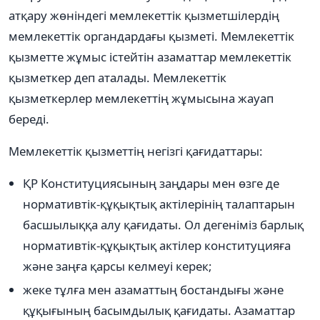
атқару жөніндегі мемлекеттік қызметшілердің
мемлекеттік органдардағы қызметі. Мемлекеттік
қызметте жұмыс істейтін азаматтар мемлекеттік
қызметкер деп аталады. Мемлекеттік
қызметкерлер мемлекеттің жұмысына жауап
береді.
Мемлекеттік қызметтің негізгі қағидаттары:
ҚР Конституциясының заңдары мен өзге де
нормативтік-құқықтық актілерінің талаптарын
басшылыққа алу қағидаты. Ол дегеніміз барлық
нормативтік-құқықтық актілер конституцияға
және заңға қарсы келмеуі керек;
жеке тұлға мен азаматтың бостандығы және
құқығының басымдылық қағидаты. Азаматтар