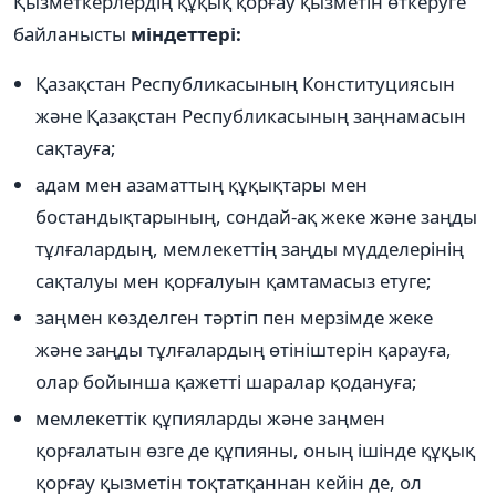
Қызметкерлердің құқық қорғау қызметін өткеруге
байланысты
міндеттері:
Қазақстан Республикасының Конституциясын
және Қазақстан Республикасының заңнамасын
сақтауға;
адам мен азаматтың құқықтары мен
бостандықтарының, сондай-ақ жеке және заңды
тұлғалардың, мемлекеттің заңды мүдделерінің
сақталуы мен қорғалуын қамтамасыз етуге;
заңмен көзделген тәртіп пен мерзімде жеке
және заңды тұлғалардың өтініштерін қарауға,
олар бойынша қажетті шаралар қодануға;
мемлекеттік құпияларды және заңмен
қорғалатын өзге де құпияны, оның ішінде құқық
қорғау қызметін тоқтатқаннан кейін де, ол