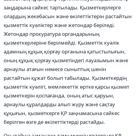
заңдарына сәйкес тартылады. Қызметкерлерге
олардың жекебасын және өкілеттіктерін растайтын
қызметтік куәліктер және жетондар беріледі.
Жетондар прокуратура органдарының
қызметкерлеріне берілмейді. Қызметтік куәлік
адамның құқық қорғау органына қатыстылығын,
оның құқық қорғау қызметіндегі лауазымын және
арнаулы атағын немесе сыныптық шенін
растайтын құжат болып табылады. Қызметкердің
қызметтік куәлігі, мемлекеттік өртке қарсы қызмет
қызметкерін қоспағанда, оның атыс қаруын,
арнаулы құралдарды алып жүру және сақтау
құқығын, қызметкерге ҚР заңнамасына сәйкес
берілген өзге де өкілеттіктерді растайды.
Осылайша заманауи даму мүмкіндіктерінде ҚР