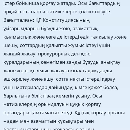
істер бойынша қорғау жатады. Осы бағыттардың
әрқайсысы нақты нәтижелерге қол жеткізуге
бағытталған: ҚР Конституциясының
ұйғарымдарын бұзуды жою, азаматтық,
қылмыстық және өзге де істерді әділ талқылау және
шешу, соттардың қалыпты жұмыс істеуі үшін
жағдай жасау; прокурорлық ден қою
құралдарының көмегімен заңды бұзуды анықтау
және жою; қылмыс жасауға кінәлі адамдарды
әшкерелеу және ашу; сотта нақты істерді қарау
үшін материалдар дайындау; кімге қажет болса,
барлығына білікті заң көмегін ұсыну. Осы
нәтижелердің орындалуын құқық қорғау
органдары қамтамасыз етеді. Құқық қорғау органы
– адам мен азаматтың құқықтары мен
бостандықтарының, жеке және заңды