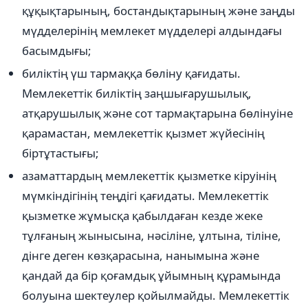
құқықтарының, бостандықтарының және заңды
мүдделерінің мемлекет мүдделері алдындағы
басымдығы;
биліктің үш тармаққа бөліну қағидаты.
Мемлекеттік биліктің заңшығарушылық,
атқарушылық және сот тармақтарына бөлінуіне
қарамастан, мемлекеттік қызмет жүйесінің
біртұтастығы;
азаматтардың мемлекеттік қызметке кіруінің
мүмкіндігінің теңдігі қағидаты. Мемлекеттік
қызметке жұмысқа қабылдаған кезде жеке
тұлғаның жынысына, нәсіліне, ұлтына, тіліне,
дінге деген көзқарасына, нанымына және
қандай да бір қоғамдық ұйымның құрамында
болуына шектеулер қойылмайды. Мемлекеттік