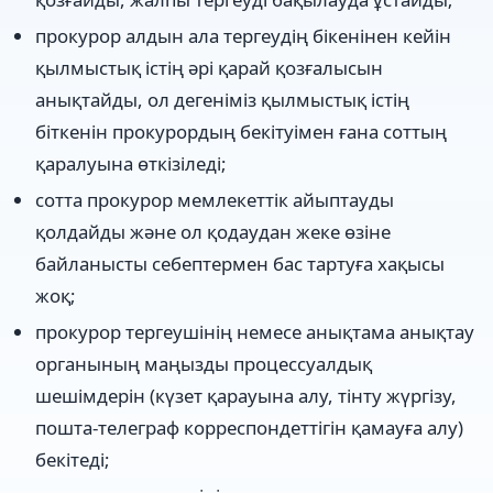
прокурор алдын ала тергеудің бікенінен кейін
қылмыстық істің әрі қарай қозғалысын
анықтайды, ол дегеніміз қылмыстық істің
біткенін прокурордың бекітуімен ғана соттың
қаралуына өткізіледі;
сотта прокурор мемлекеттік айыптауды
қолдайды және ол қодаудан жеке өзіне
байланысты себептермен бас тартуға хақысы
жоқ;
прокурор тергеушінің немесе анықтама анықтау
органының маңызды процессуалдық
шешімдерін (күзет қарауына алу, тінту жүргізу,
пошта-телеграф корреспондеттігін қамауға алу)
бекітеді;