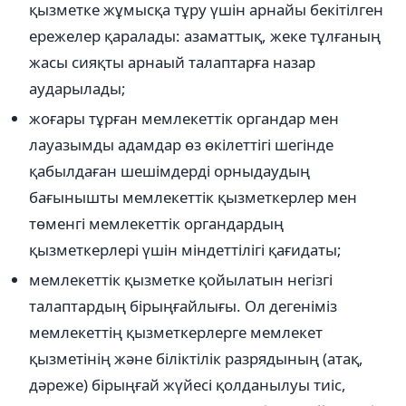
қызметке жұмысқа тұру үшін арнайы бекітілген
ережелер қаралады: азаматтық, жеке тұлғаның
жасы сияқты арнаый талаптарға назар
аударылады;
жоғары тұрған мемлекеттік органдар мен
лауазымды адамдар өз өкілеттігі шегінде
қабылдаған шешімдерді орныдаудың
бағынышты мемлекеттік қызметкерлер мен
төменгі мемлекеттік органдардың
қызметкерлері үшін міндеттілігі қағидаты;
мемлекеттік қызметке қойылатын негізгі
талаптардың бірыңғайлығы. Ол дегеніміз
мемлекеттің қызметкерлерге мемлекет
қызметінің және біліктілік разрядының (атақ,
дәреже) бірыңғай жүйесі қолданылуы тиіс,