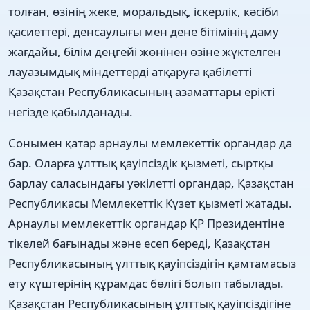
толған, өзінің жеке, моральдық, іскерлік, кәсіби
қасиеттері, денсаулығы мен дене бітімінің даму
жағдайы, білім деңгейі жөнінен өзіне жүктелген
лауазымдық міндеттерді атқаруға қабілетті
Қазақстан Республикасының азаматтары ерікті
негізде қабылданады.
Сонымен қатар арнаулы мемлекеттік органдар да
бар. Оларға ұлттық қауіпсіздік қызметі, сыртқы
барлау саласындағы уәкілетті органдар, Қазақстан
Республикасы Мемлекеттік Күзет қызметі жатады.
Арнаулы мемлекеттік органдар ҚР Президентіне
тікелей бағынады және есеп береді, Қазақстан
Республикасының ұлттық қауіпсіздігін қамтамасыз
ету күштерінің құрамдас бөлігі болып табылады.
Қазақстан Республикасының ұлттық қауіпсіздігіне