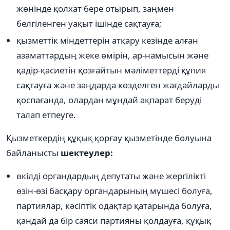
жөнінде қолхат бере отырып, заңмен
белгіленген уақыт ішінде сақтауға;
қызметтік міндеттерін атқару кезінде алған
азаматтардың жеке өмірін, ар-намысын және
қадір-қасиетін қозғайтын мәліметтерді құпия
сақтауға және заңдарда көзделген жағдайларды
қоспағанда, олардан мұндай ақпарат беруді
талап етпеуге.
Қызметкердің құқық қорғау қызметінде болуына
байланысты
шектеулер:
өкілді органдардың депутаты және жергілікті
өзін-өзі басқару органдарының мүшесі болуға,
партиялар, кәсіптік одақтар қатарында болуға,
қандай да бір саяси партияны қолдауға, құқық