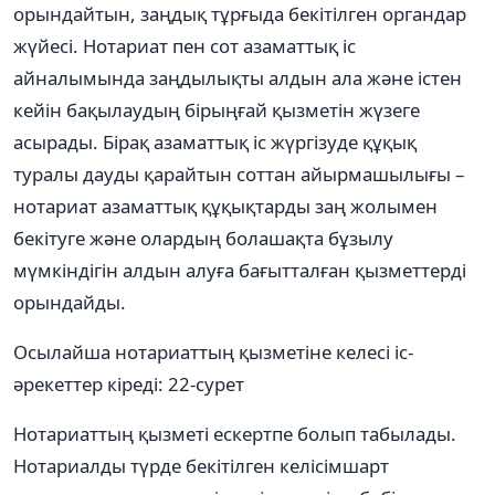
орындайтын, заңдық тұрғыда бекітілген органдар
жүйесі. Нотариат пен сот азаматтық іс
айналымында заңдылықты алдын ала және істен
кейін бақылаудың бірыңғай қызметін жүзеге
асырады. Бірақ азаматтық іс жүргізуде құқық
туралы дауды қарайтын соттан айырмашылығы –
нотариат азаматтық құқықтарды заң жолымен
бекітуге және олардың болашақта бұзылу
мүмкіндігін алдын алуға бағытталған қызметтерді
орындайды.
Осылайша нотариаттың қызметіне келесі іс-
әрекеттер кіреді: 22-сурет
Нотариаттың қызметі ескертпе болып табылады.
Нотариалды түрде бекітілген келісімшарт