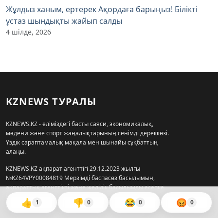
Жұлдыз ханым, ертерек Ақордаға барыңыз! Білікті
ұстаз шындықты жайып салды
4 шілде, 2026
KZNEWS ТУРАЛЫ
KZNEWS.KZ - еліміздегі басты саяси, экономикалық,
мәдени және спорт жаңалықтарының сенімді дереккөзі.
Үздік сараптамалық мақала мен шынайы сұқбаттың
алаңы.
KZNEWS.KZ ақпарат агенттігі 29.12.2023 жылғы
№KZ64VPY00084819 Мерзімді баспасөз басылымын,
ақпараттық агенттікті және желілік басылымды есепке
қою туралы куәлігі, Ақпарат және коммуникация
👍
👎
😂
😡
1
0
0
0
министрлігінің Ақпарат комитетімен берілген.