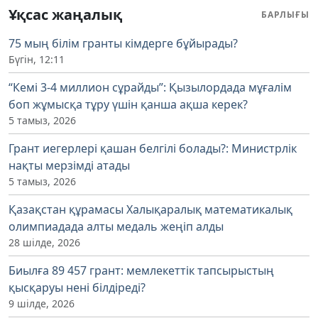
Ұқсас жаңалық
БАРЛЫҒЫ
75 мың білім гранты кімдерге бұйырады?
Бүгін, 12:11
“Кемі 3-4 миллион сұрайды”: Қызылордада мұғалім
боп жұмысқа тұру үшін қанша ақша керек?
5 тамыз, 2026
Грант иегерлері қашан белгілі болады?: Министрлік
нақты мерзімді атады
5 тамыз, 2026
Қазақстан құрамасы Халықаралық математикалық
олимпиадада алты медаль жеңіп алды
28 шілде, 2026
Биылға 89 457 грант: мемлекеттік тапсырыстың
қысқаруы нені білдіреді?
9 шілде, 2026