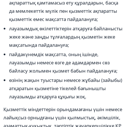
ақпараттық қамтамасыз ету құралдарын, басқа
да мемлекеттік мүлік пен қызметтік ақпаратты
қызметтік емес мақсатта пайдалануға;
лауазымдық өкілеттіктерін атқаруға байланысты
жеке және заңды тұлғалардың қызметін жеке
мақсатында пайдалануға;
пайдакүнемдік мақсатта, оның ішінде,
лауазымды немесе өзге де адамдармен сөз
байласу жолымен қызмет бабын пайдалануға;
өзінің жақын туыстары немесе жұбайы (зайыбы)
атқаратын қызметіне тікелей бағынышты
лауазымды атқаруға құқығы жоқ.
Қызметтік міндеттерін орындамағаны үшін немесе
лайықсыз орныдғаны үшін қылмыстық, әкімшілік,
азаматтық-құқықтық, тәртіптік жауапкершілікке ҚР