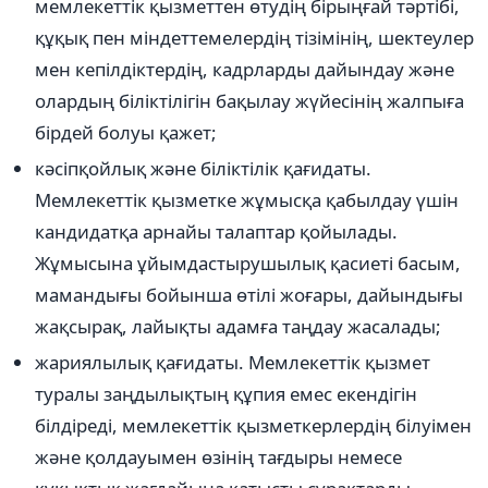
мемлекеттік қызметтен өтудің бірыңғай тәртібі,
құқық пен міндеттемелердің тізімінің, шектеулер
мен кепілдіктердің, кадрларды дайындау және
олардың біліктілігін бақылау жүйесінің жалпыға
бірдей болуы қажет;
кәсіпқойлық және біліктілік қағидаты.
Мемлекеттік қызметке жұмысқа қабылдау үшін
кандидатқа арнайы талаптар қойылады.
Жұмысына ұйымдастырушылық қасиеті басым,
мамандығы бойынша өтілі жоғары, дайындығы
жақсырақ, лайықты адамға таңдау жасалады;
жариялылық қағидаты. Мемлекеттік қызмет
туралы заңдылықтың құпия емес екендігін
білдіреді, мемлекеттік қызметкерлердің білуімен
және қолдауымен өзінің тағдыры немесе