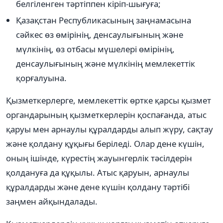
белгіленген тәртіппен кіріп-шығуға;
Қазақстан Республикасының заңнамасына
сәйкес өз өмірінің, денсаулығының және
мүлкінің, өз отбасы мүшелері өмірінің,
денсаулығының және мүлкінің мемлекеттік
қорғалуына.
Қызметкерлерге, мемлекеттік өртке қарсы қызмет
органдарының қызметкерлерін қоспағанда, атыс
қаруы мен арнаулы құралдарды алып жүру, сақтау
және қолдану құқығы беріледі. Олар дене күшін,
оның ішінде, күрестің жауынгерлік тәсілдерін
қолдануға да құқылы. Атыс қаруын, арнаулы
құралдарды және дене күшін қолдану тәртібі
заңмен айқындалады.