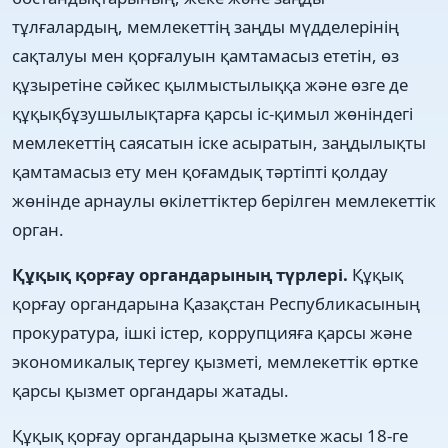
тұлғалардың, мемлекеттің заңды мүдделерінің
сақталуы мен қорғалуын қамтамасыз ететін, өз
құзыретіне сәйкес қылмыстылыққа және өзге де
құқықбұзушылықтарға қарсы іс-қимыл жөніндегі
мемлекеттің саясатын іске асыратын, заңдылықты
қамтамасыз ету мен қоғамдық тәртіпті қолдау
жөнінде арнаулы өкілеттіктер берілген мемлекеттік
орган.
Құқық қорғау органдарының түрлері.
Құқық
қорғау органдарына Қазақстан Республикасының
прокуратура, ішкі істер, коррупцияға қарсы және
экономикалық тергеу қызметі, мемлекеттік өртке
қарсы қызмет органдары жатады.
Құқық қорғау органдарына қызметке жасы 18-ге