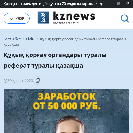
ҮААЖ тарифі екі есеге қымбаттайды: Үкімет қандай уәж айтады?
ҮААЖ тарифі екі есеге қымбаттайды: Үкімет қандай уәж айтады?
RU
KZ
МӘЗІР
Басты бет
/
Білім
/
Құқық қорғау органдары туралы реферат туралы
қазақша
Құқық қорғау органдары туралы
реферат туралы қазақша
30 қазан, 2020