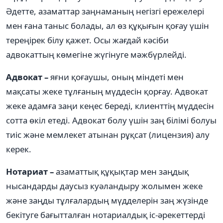
Әдетте, азаматтар заңнаманың негізгі ережелері
мен ғана таныс болады, ал өз құқығын қоғау үшін
тереңірек білу қажет. Осы жағдай кәсіби
адвокаттың көмегіне жүгінуге мәжбүрлейді.
Адвокат –
яғни қоғаушы, оның міндеті мен
мақсаты жеке тұлғаның мүддесін қорғау. Адвокат
жеке адамға заңи кеңес береді, клиенттің мүддесін
сотта өкіл етеді. Адвокат болу үшін заң білімі болуы
тиіс және мемлекет атынан рұқсат (лицензия) алу
керек.
Нотариат –
азаматтық құқықтар мен заңдық
нысандарды даусыз куәландыру жолымен жеке
және заңды тұлғалардың мүдделерін заң жүзінде
бекітуге бағытталған нотариалдық іс-әрекеттерді