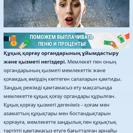
Құқық қорғау органдарының ұйымдастыру
және қызметі негіздері.
Мемлекет пен оның
органдарының қызметі мемлекеттік және
қоғамдық өмірдің көптеген салаларын қамтиды.
Заңдық режімді қамтамасыз ету мақсатында
мемлекетте құқық қоғау органдары құрылған.
Құқық қорғау қызметі дегеніміз – қоғам мен
азаматтың құқықтары мен бостандықтарын
қорғауға, мемлекетте заңдылық пен құқықтық
тәртіпті қамтамасыз етуге бағытталған арнайы