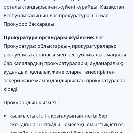
орталықтандырылған жүйені құрайды. Қазақстан
Республикасының Бас прокуратурасын Бас
Прокурор басқарады.
Прокуратура органдары жүйесіне:
Бас
Прокуратура; облыстардың прокуратуралары;
республика астанасы мен республикалық маңызы
бар қалалардың прокуратуралары; ауданаралық;
аудандық; қалалық және оларға теңестірілген
әскери және мамандандырылған прокуратуралар
кіреді.
Прокурордың қызметі:
қылмыстық істің қозғалуының негізі бар
екендігін анықтайды немесе қылмыстық істі өзі
қозғайды, жалпы тергеуді бақылауда ұстайды;