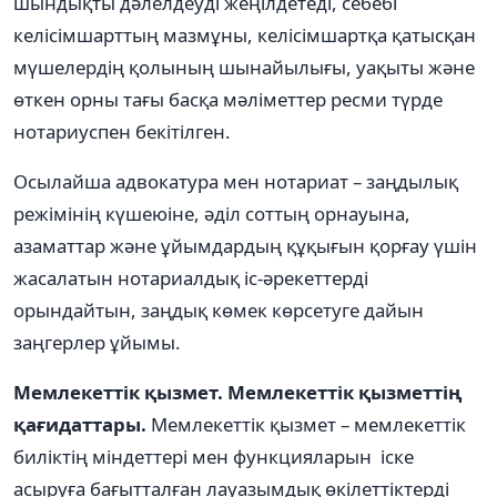
шындықты дәлелдеуді жеңілдетеді, себебі
келісімшарттың мазмұны, келісімшартқа қатысқан
мүшелердің қолының шынайылығы, уақыты және
өткен орны тағы басқа мәліметтер ресми түрде
нотариуспен бекітілген.
Осылайша адвокатура мен нотариат – заңдылық
режімінің күшеюіне, әділ соттың орнауына,
азаматтар және ұйымдардың құқығын қорғау үшін
жасалатын нотариалдық іс-әрекеттерді
орындайтын, заңдық көмек көрсетуге дайын
заңгерлер ұйымы.
Мемлекеттік қызмет. Мемлекеттік қызметтің
қағидаттары.
Мемлекеттік қызмет – мемлекеттік
биліктің міндеттері мен функцияларын іске
асыруға бағытталған лауазымдық өкілеттіктерді