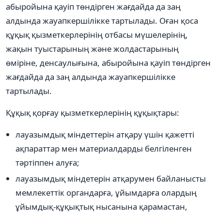
абыройына қауіп төндірген жағдайда да заң
алдында жауапкершілікке тартылады. Оған қоса
құқық қызметкерлерінің отбасы мүшелерінің,
жақын туыстарының және жолдастарының
өміріне, денсаулығына, абыройына қауіп төндірген
жағдайда да заң алдында жауапкершілікке
тартылады.
Құқық қорғау қызметкерлерінің құқықтары:
лауазымдық міндеттерін атқару үшін қажетті
ақпараттар мен материалдарды белгіленген
тәртіппен алуға;
лауазымдық міндетерін атқарумен байланысты
мемлекеттік органдарға, ұйымдарға олардың
ұйымдық-құқықтық нысанына қарамастан,