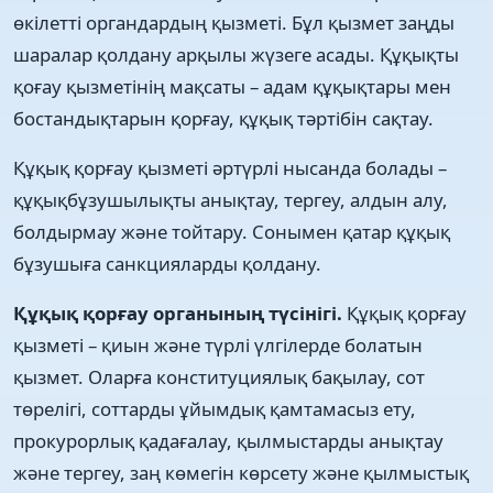
өкілетті органдардың қызметі. Бұл қызмет заңды
шаралар қолдану арқылы жүзеге асады. Құқықты
қоғау қызметінің мақсаты – адам құқықтары мен
бостандықтарын қорғау, құқық тәртібін сақтау.
Құқық қорғау қызметі әртүрлі нысанда болады –
құқықбұзушылықты анықтау, тергеу, алдын алу,
болдырмау және тойтару. Сонымен қатар құқық
бұзушыға санкцияларды қолдану.
Құқық қорғау органының түсінігі.
Құқық қорғау
қызметі – қиын және түрлі үлгілерде болатын
қызмет. Оларға конституциялық бақылау, сот
төрелігі, соттарды ұйымдық қамтамасыз ету,
прокурорлық қадағалау, қылмыстарды анықтау
және тергеу, заң көмегін көрсету және қылмыстық