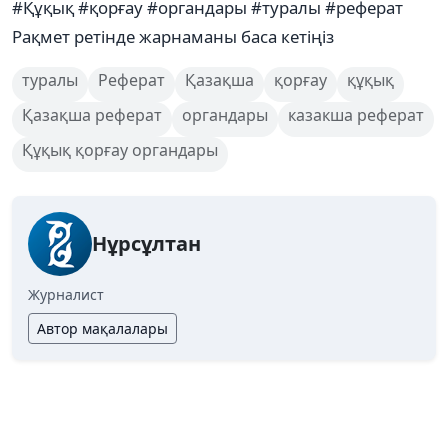
#Құқық #қорғау #органдары #туралы #реферат
Рақмет ретінде жарнаманы баса кетіңіз
туралы
Реферат
Қазақша
қорғау
құқық
Қазақша реферат
органдары
казакша реферат
Құқық қорғау органдары
Нұрсұлтан
Журналист
Автор мақалалары