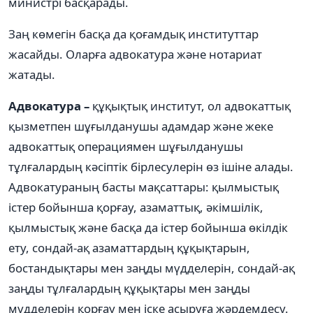
министрі басқарады.
Заң көмегін басқа да қоғамдық институттар
жасайды. Оларға адвокатура және нотариат
жатады.
Адвокатура –
құқықтық институт, ол адвокаттық
қызметпен шұғылданушы адамдар және жеке
адвокаттық операциямен шұғылданушы
тұлғалардың кәсіптік бірлесулерін өз ішіне алады.
Адвокатураның басты мақсаттары: қылмыстық
істер бойынша қорғау, азаматтық, әкімшілік,
қылмыстық және басқа да істер бойынша өкілдік
ету, сондай-ақ азаматтардың құқықтарын,
бостандықтары мен заңды мүдделерін, сондай-ақ
заңды тұлғалардың құқықтары мен заңды
мүдделерін қорғау мен іске асыруға жәрдемдесу.