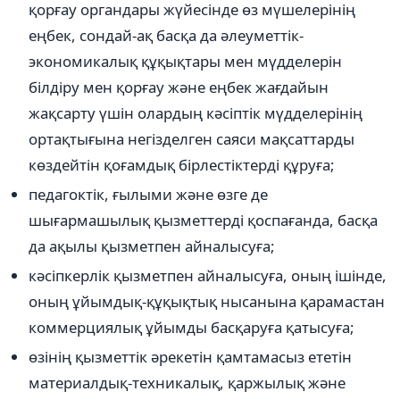
қорғау органдары жүйесінде өз мүшелерінің
еңбек, сондай-ақ басқа да әлеуметтік-
экономикалық құқықтары мен мүдделерін
білдіру мен қорғау және еңбек жағдайын
жақсарту үшін олардың кәсіптік мүдделерінің
ортақтығына негізделген саяси мақсаттарды
көздейтін қоғамдық бірлестіктерді құруға;
педагоктік, ғылыми және өзге де
шығармашылық қызметтерді қоспағанда, басқа
да ақылы қызметпен айналысуға;
кәсіпкерлік қызметпен айналысуға, оның ішінде,
оның ұйымдық-құқықтық нысанына қарамастан
коммерциялық ұйымды басқаруға қатысуға;
өзінің қызметтік әрекетін қамтамасыз ететін
материалдық-техникалық, қаржылық және