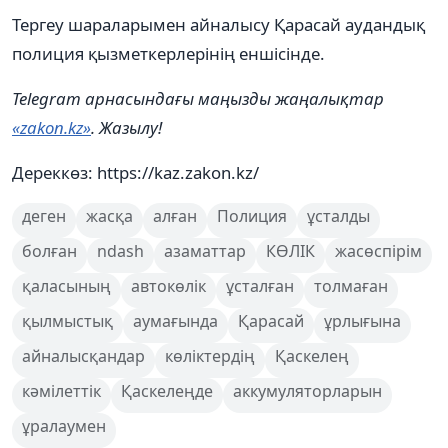
Тергеу шараларымен айналысу Қарасай аудандық
полиция қызметкерлерінің еншісінде.
Telegram арнасындағы маңызды жаңалықтар
«zakon.kz»
. Жазылу!
Дереккөз: https://kaz.zakon.kz/
деген
жасқа
алған
Полиция
ұсталды
болған
ndash
азаматтар
КӨЛІК
жасөспірім
қаласының
автокөлік
ұсталған
толмаған
қылмыстық
аумағында
Қарасай
ұрлығына
айналысқандар
көліктердің
Қаскелең
кәмілеттік
Қаскелеңде
аккумуляторларын
ұралаумен