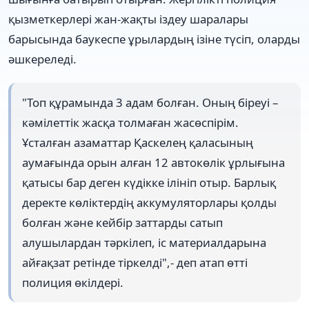
қызметкерлері жан-жақты іздеу шаралары
барысында баукеспе ұрылардың ізіне түсіп, оларды
әшкереледі.
"Топ құрамында 3 адам болған. Оның біреуі –
кәмілеттік жасқа толмаған жасөспірім.
Ұсталған азаматтар Қаскелең қаласының
аумағында орын алған 12 автокөлік ұрлығына
қатысы бар деген күдікке ілініп отыр. Барлық
деректе көліктердің аккумуляторлары қолды
болған және кейбір заттарды сатып
алушылардан тәркілеп, іс материалдарына
айғақзат ретінде тіркелді",- деп атап өтті
полиция өкілдері.