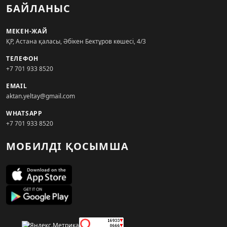
БАЙЛАНЫС
МЕКЕН-ЖАЙ
ҚР, Астана қаласы, Әбікен Бектұров көшесі, 4/3
ТЕЛЕФОН
+7 701 933 8520
EMAIL
aktan.yeltay@gmail.com
WHATSAPP
+7 701 933 8520
МОБИЛДІ ҚОСЫМША