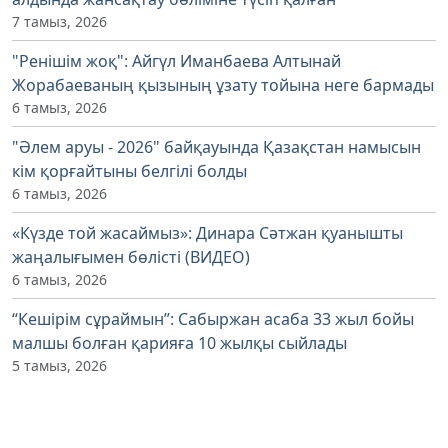
7 тамыз, 2026
"Ренішім жоқ": Айгүл Иманбаева Алтынай
Жорабаеваның қызының ұзату тойына неге бармады
6 тамыз, 2026
"Әлем аруы - 2026" байқауында Қазақстан намысын
кім қорғайтыны белгілі болды
6 тамыз, 2026
«Күзде той жасаймыз»: Динара Сәтжан қуанышты
жаңалығымен бөлісті (ВИДЕО)
6 тамыз, 2026
“Кешірім сұраймын”: Сабыржан асаба 33 жыл бойы
малшы болған қарияға 10 жылқы сыйлады
5 тамыз, 2026