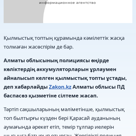
Қылмыстық топтың құрамында кәмілеттік жасқа
толмаған жасөспірім де бар.
Алматы облысының полициясы өңірде
көліктердің аккумуляторларын ұрлаумен
айналысып келген қылмыстық топты ұстады,
деп хабарлайды
Zakon.kz
Алматы облысы ПД
баспасөз қызметіне сілтеме жасап.
Тәртіп сақшыларының мәліметінше, қылмыстық
топ былтырғы күзден бері Қарасай ауданының
аумағында әрекет етіп, темір тұлпар иелерін
шығынға батырып отырған. Жергілікті полиция