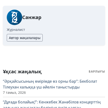
Санжар
Журналист
Автор мақалалары
Ұқсас жаңалық
БАРЛЫҒЫ
“Әрқайсысының өмірімде өз орны бар”: Бекболат
Тілеухан халыққа үш әйелін таныстырды
7 тамыз, 2026
“Дұғада болайық!”: Кенжебек Жанәбілов концерттің
алдында жансақтау бөліміне түсіп қалған