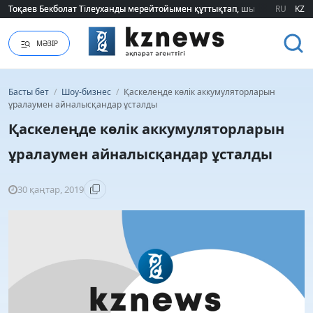
Тоқаев Бекболат Тілеуханды мерейтойымен құттықтап, шығармашылық т
Тоқаев Бекболат Тілеуханды мерейтойымен құттықтап, шығармашылық т
RU
KZ
МӘЗІР
Басты бет
/
Шоу-бизнес
/
Қаскелеңде көлік аккумуляторларын
ұралаумен айналысқандар ұсталды
Қаскелеңде көлік аккумуляторларын
ұралаумен айналысқандар ұсталды
30 қаңтар, 2019