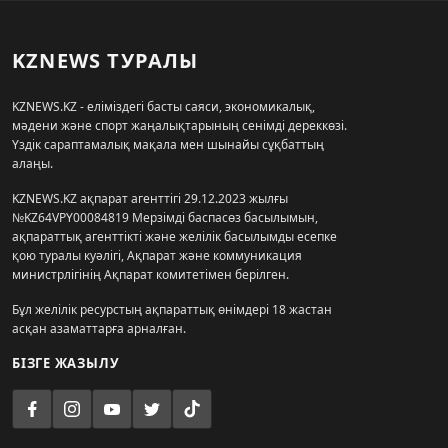
KZNEWS ТУРАЛЫ
KZNEWS.KZ - еліміздегі басты саяси, экономикалық,
мәдени және спорт жаңалықтарының сенімді дереккөзі.
Үздік сараптамалық мақала мен шынайы сұқбаттың
алаңы.
KZNEWS.KZ ақпарат агенттігі 29.12.2023 жылғы
№KZ64VPY00084819 Мерзімді баспасөз басылымын,
ақпараттық агенттікті және желілік басылымды есепке
қою туралы куәлігі, Ақпарат және коммуникация
министрлігінің Ақпарат комитетімен берілген.
Бұл желілік ресурстың ақпараттық өнімдері 18 жастан
асқан азаматтарға арналған.
БІЗГЕ ЖАЗЫЛУ