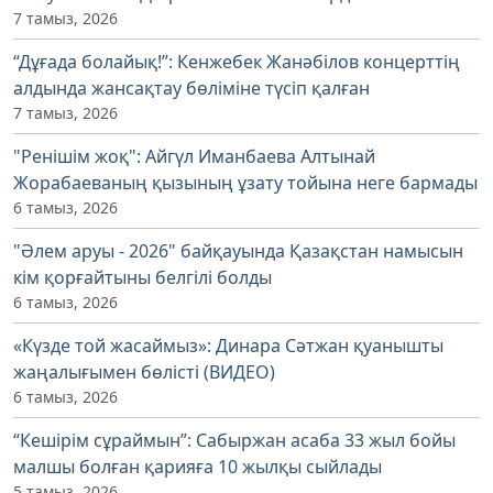
7 тамыз, 2026
“Дұғада болайық!”: Кенжебек Жанәбілов концерттің
алдында жансақтау бөліміне түсіп қалған
7 тамыз, 2026
"Ренішім жоқ": Айгүл Иманбаева Алтынай
Жорабаеваның қызының ұзату тойына неге бармады
6 тамыз, 2026
"Әлем аруы - 2026" байқауында Қазақстан намысын
кім қорғайтыны белгілі болды
6 тамыз, 2026
«Күзде той жасаймыз»: Динара Сәтжан қуанышты
жаңалығымен бөлісті (ВИДЕО)
6 тамыз, 2026
“Кешірім сұраймын”: Сабыржан асаба 33 жыл бойы
малшы болған қарияға 10 жылқы сыйлады
5 тамыз, 2026