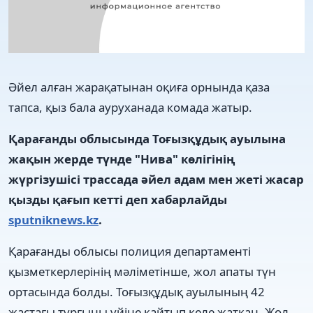
Әйел алған жарақатынан оқиға орнында қаза
тапса, қыз бала ауруханада комада жатыр.
Қарағанды облысында Тоғызқұдық ауылына
жақын жерде түнде "Нива" көлігінің
жүргізушісі трассада әйел адам мен жеті жасар
қызды қағып кетті деп хабарлайды
sputniknews.kz
.
Қарағанды облысы полиция департаменті
қызметкерлерінің мәліметінше, жол апаты түн
ортасында болды. Тоғызқұдық ауылының 42
жастағы тұрғыны үйіне қайтып келе жатқан. Жол