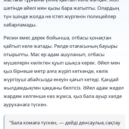
шетінде әйелі мен қызы бара жатыпты. Олардың
түн ішінде жолда не істеп жүргенін полицейлер
хабарламады.
Ресми емес дерек бойынша, отбасы қонақтан
қайтып келе жатады. Рөлде отағасының бауыры
отырыпты. Мас ер адам ашуланып, отбасы
мүшелерін көліктен қуып шықса керек. Әйел мен
қыз бірнеше метр алға жүріп кеткенде, көлік
жүргізуші абайсызда екеуін қағып кетеді. Қандай
жылдамдықпен қаққаны белгісіз. Әйел адам жедел
жәрдем келгенше көз жұмса, қыз бала ауыр хәлде
ауруханаға түскен.
"Бала комаға түскен, — дейді денсаулық сақтау