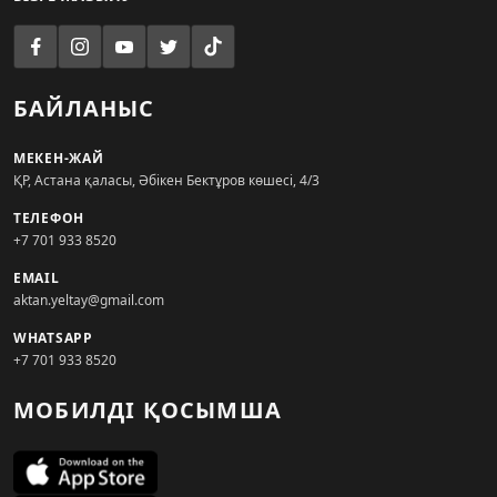
БАЙЛАНЫС
МЕКЕН-ЖАЙ
ҚР, Астана қаласы, Әбікен Бектұров көшесі, 4/3
ТЕЛЕФОН
+7 701 933 8520
EMAIL
aktan.yeltay@gmail.com
WHATSAPP
+7 701 933 8520
МОБИЛДІ ҚОСЫМША