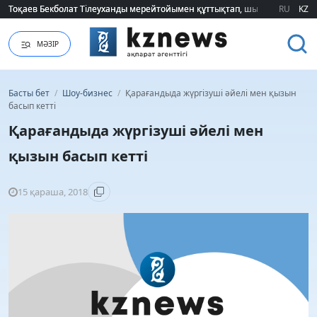
Тоқаев Бекболат Тілеуханды мерейтойымен құттықтап, шығармашылық т
Тоқаев Бекболат Тілеуханды мерейтойымен құттықтап, шығармашылық т
RU
KZ
МӘЗІР
Басты бет
/
Шоу-бизнес
/
Қарағандыда жүргізуші әйелі мен қызын
басып кетті
Қарағандыда жүргізуші әйелі мен
қызын басып кетті
15 қараша, 2018