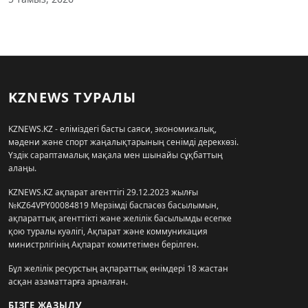
KZNEWS ТУРАЛЫ
KZNEWS.KZ - еліміздегі басты саяси, экономикалық,
мәдени және спорт жаңалықтарының сенімді дереккөзі.
Үздік сараптамалық мақала мен шынайы сұқбаттың
алаңы.
KZNEWS.KZ ақпарат агенттігі 29.12.2023 жылғы
№KZ64VPY00084819 Мерзімді баспасөз басылымын,
ақпараттық агенттікті және желілік басылымды есепке
қою туралы куәлігі, Ақпарат және коммуникация
министрлігінің Ақпарат комитетімен берілген.
Бұл желілік ресурстың ақпараттық өнімдері 18 жастан
асқан азаматтарға арналған.
БІЗГЕ ЖАЗЫЛУ