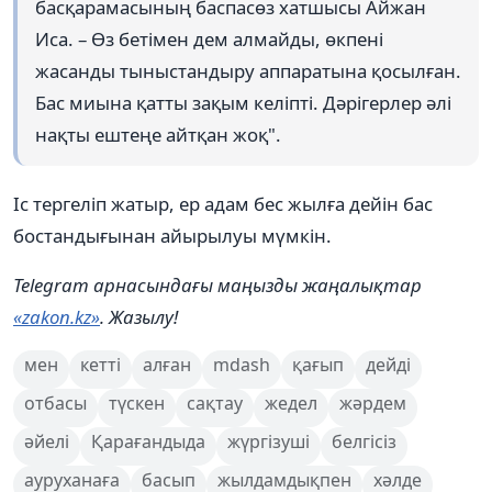
басқарамасының баспасөз хатшысы Айжан
Иса. – Өз бетімен дем алмайды, өкпені
жасанды тыныстандыру аппаратына қосылған.
Бас миына қатты зақым келіпті. Дәрігерлер әлі
нақты ештеңе айтқан жоқ".
Іс тергеліп жатыр, ер адам бес жылға дейін бас
бостандығынан айырылуы мүмкін.
Telegram арнасындағы маңызды жаңалықтар
«zakon.kz»
. Жазылу!
мен
кетті
алған
mdash
қағып
дейді
отбасы
түскен
сақтау
жедел
жәрдем
әйелі
Қарағандыда
жүргізуші
белгісіз
ауруханаға
басып
жылдамдықпен
хәлде