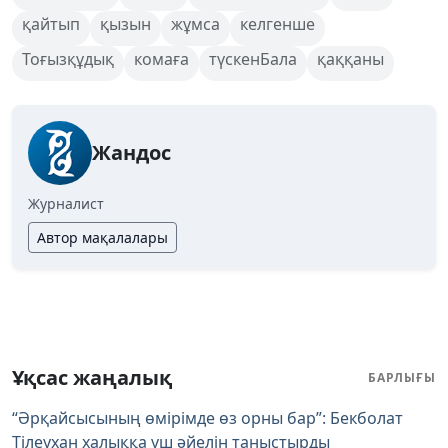
қайтып
қызын
жұмса
келгенше
Тоғызқұдық
комаға
түскенБала
қаққаны
Жандос
Журналист
Автор мақалалары
Ұқсас жаңалық
БАРЛЫҒЫ
“Әрқайсысының өмірімде өз орны бар”: Бекболат
Тілеухан халыққа үш әйелін таныстырды