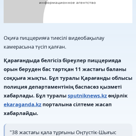
Оқиға пиццерияға тиесілі видеобақылау
камерасына түсіп қалған.
Қарағандыда белгісіз біреулер пиццерияда
орын беруден бас тартқан 11 жастағы баланы
соққыға жықты. Бұл туралы Қарағанды облысы
полиция департаментінің баспасөз қызметі
хабарлады. Бұл туралы
sputniknews.kz
өңірлік
ekaraganda.kz
порталына сілтеме жасап
хабарлайды.
"38 жастағы қала тұрғыны Оңтүстік-Шығыс