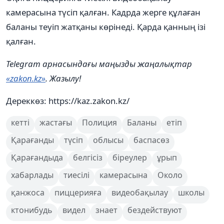
камерасына түсіп қалған. Кадрда жерге құлаған
баланы теуіп жатқаны көрінеді. Қарда қанның ізі
қалған.
Telegram арнасындағы маңызды жаңалықтар
«zakon.kz»
. Жазылу!
Дереккөз: https://kaz.zakon.kz/
кетті
жастағы
Полиция
Баланы
етіп
Қарағанды
түсіп
облысы
баспасөз
Қарағандыда
белгісіз
біреулер
ұрып
хабарлады
тиесілі
камерасына
Около
қанжоса
пиццерияға
видеобақылау
школы
ктонибудь
видел
знает
бездействуют