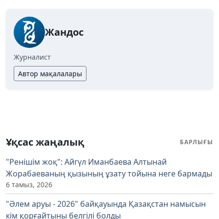
Жандос
Журналист
Автор мақалалары
Ұқсас жаңалық
БАРЛЫҒЫ
"Ренішім жоқ": Айгүл Иманбаева Алтынай
Жорабаеваның қызының ұзату тойына неге бармады
6 тамыз, 2026
"Әлем аруы - 2026" байқауында Қазақстан намысын
кім қорғайтыны белгілі болды