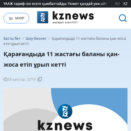
ҮААЖ тарифі екі есеге қымбаттайды: Үкімет қандай уәж айтады?
ҮААЖ тарифі екі есеге қымбаттайды: Үкімет қандай уәж айтады?
RU
KZ
МӘЗІР
Басты бет
/
Шоу-бизнес
/
Қарағандыда 11 жастағы баланы қан-жоса
етіп ұрып кетті
Қарағандыда 11 жастағы баланы қан-
жоса етіп ұрып кетті
28 қаңтар, 2019