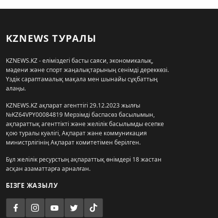
KZNEWS ТУРАЛЫ
KZNEWS.KZ - еліміздегі басты саяси, экономикалық,
мәдени және спорт жаңалықтарының сенімді дереккөзі.
Үздік сараптамалық мақала мен шынайы сұқбаттың
алаңы.
KZNEWS.KZ ақпарат агенттігі 29.12.2023 жылғы
№KZ64VPY00084819 Мерзімді баспасөз басылымын,
ақпараттық агенттікті және желілік басылымды есепке
қою туралы куәлігі, Ақпарат және коммуникация
министрлігінің Ақпарат комитетімен берілген.
Бұл желілік ресурстың ақпараттық өнімдері 18 жастан
асқан азаматтарға арналған.
БІЗГЕ ЖАЗЫЛУ