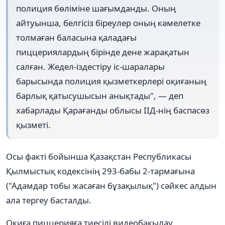
полиция бөліміне шағымданды. Оның
айтуынша, белгісіз біреулер оның кәмелетке
толмаған баласына қаладағы
пиццериялардың бірінде дене жарақатын
салған. Жедел-іздестіру іс-шаралары
барысында полиция қызметкерлері оқиғаның
барлық қатысушысын анықтады", — деп
хабарлады Қарағанды облысы ІІД-нің баспасөз
қызметі.
Осы факті бойынша Қазақстан Республикасы
Қылмыстық кодексінің 293-бабы 2-тармағына
("Адамдар тобы жасаған бұзақылық") сәйкес алдын
ала тергеу басталды.
Оқиға пиццерияға тиесілі видеобақылау