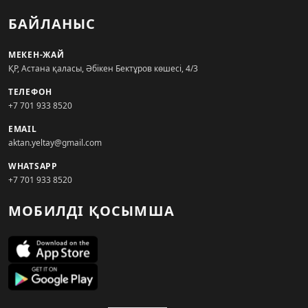
БАЙЛАНЫС
МЕКЕН-ЖАЙ
ҚР, Астана қаласы, Әбікен Бектұров көшесі, 4/3
ТЕЛЕФОН
+7 701 933 8520
EMAIL
aktan.yeltay@gmail.com
WHATSAPP
+7 701 933 8520
МОБИЛДІ ҚОСЫМША