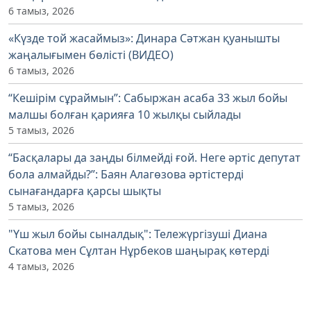
6 тамыз, 2026
«Күзде той жасаймыз»: Динара Сәтжан қуанышты
жаңалығымен бөлісті (ВИДЕО)
6 тамыз, 2026
“Кешірім сұраймын”: Сабыржан асаба 33 жыл бойы
малшы болған қарияға 10 жылқы сыйлады
5 тамыз, 2026
“Басқалары да заңды білмейді ғой. Неге әртіс депутат
бола алмайды?”: Баян Алагөзова әртістерді
сынағандарға қарсы шықты
5 тамыз, 2026
"Үш жыл бойы сыналдық": Тележүргізуші Диана
Скатова мен Сұлтан Нұрбеков шаңырақ көтерді
4 тамыз, 2026