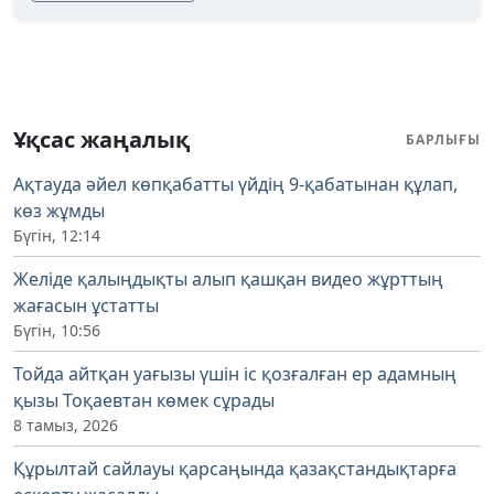
Ұқсас жаңалық
БАРЛЫҒЫ
Ақтауда әйел көпқабатты үйдің 9-қабатынан құлап,
көз жұмды
Бүгін, 12:14
Желіде қалыңдықты алып қашқан видео жұрттың
жағасын ұстатты
Бүгін, 10:56
Тойда айтқан уағызы үшін іс қозғалған ер адамның
қызы Тоқаевтан көмек сұрады
8 тамыз, 2026
Құрылтай сайлауы қарсаңында қазақстандықтарға