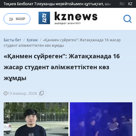
Тоқаев Бекболат Тілеуханды мерейтойымен құттықтап, шығармашылық т
Тоқаев Бекболат Тілеуханды мерейтойымен құттықтап, шығармашылық т
RU
KZ
МӘЗІР
Басты бет
/
Қоғам
/
«Қанмен сүйреген”: Жатақханада 16 жасар
студент әлімжеттіктен көз жұмды
«Қанмен сүйреген”: Жатақханада 16
жасар студент әлімжеттіктен көз
жұмды
13 мамыр, 2026