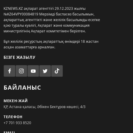
KZNEWS.KZ ақпарат агенттігі 29.12.2023 жылғы
№KZ64VPY00084819 Мерзімді баспасөз басылымын,
ақпараттық агенттікті және желілік басылымды есепке
қою туралы куәлігі, Ақпарат және коммуникация
министрлігінің Ақпарат комитетімен берілген.
Бұл желілік ресурстың ақпараттық өнімдері 18 жастан
асқан азаматтарға арналған.
БІЗГЕ ЖАЗЫЛУ
БАЙЛАНЫС
МЕКЕН-ЖАЙ
ҚР, Астана қаласы, Әбікен Бектұров көшесі, 4/3
ТЕЛЕФОН
+7 701 933 8520
EMAIL