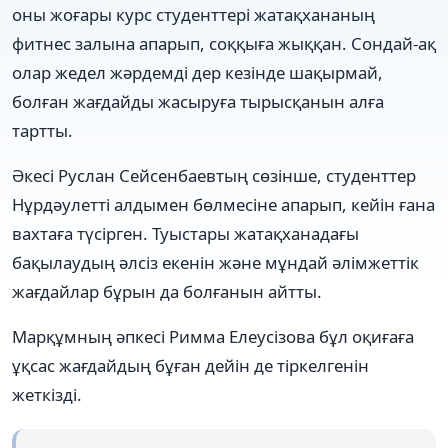
оны жоғары курс студенттері жатақхананың
фитнес залына апарып, соққыға жыққан. Сондай-ақ
олар жедел жәрдемді дер кезінде шақырмай,
болған жағдайды жасыруға тырысқанын алға
тартты.
Әкесі Руслан Сейсенбаевтың сөзінше, студенттер
Нұрдәулетті алдымен бөлмесіне апарып, кейін ғана
вахтаға түсірген. Туыстары жатақханадағы
бақылаудың әлсіз екенін және мұндай әлімжеттік
жағдайлар бұрын да болғанын айтты.
Марқұмның әпкесі Римма Елеусізова бұл оқиғаға
ұқсас жағдайдың бұған дейін де тіркелгенін
жеткізді.