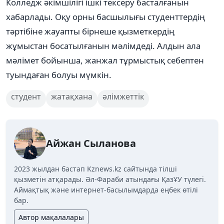
Колледж әкімшілігі ішкі тексеру басталғанын
хабарлады. Оқу орны басшылығы студенттердің
тәртібіне жауапты бірнеше қызметкердің
жұмыстан босатылғанын мәлімдеді. Алдын ала
мәлімет бойынша, жанжал тұрмыстық себептен
туындаған болуы мүмкін.
студент
жатақхана
әлімжеттік
Айжан Сыланова
2023 жылдан бастап Kznews.kz сайтында тілші
қызметін атқарады. Әл-Фараби атындағы ҚазҰУ түлегі.
Аймақтық және интернет-басылымдарда еңбек өтілі
бар.
Автор мақалалары