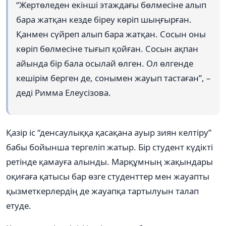
“Жертөледен екінші этаждағы бөлмесіне алып
бара жатқан кезде біреу көріп шыңғырған.
Қанмен сүйреп алып бара жатқан. Сосын оны
көріп бөлмесіне тығып қойған. Сосын ақпан
айында бір бала осылай өлген. Ол өлгенде
кешірім берген де, сонымен жауып тастаған”, –
деді Римма Елеусізова.
Қазір іс “денсаулыққа қасақана ауыр зиян келтіру”
бабы бойынша тергеліп жатыр. Бір студент күдікті
ретінде қамауға алынды. Марқұмның жақындары
оқиғаға қатысы бар өзге студенттер мен жауапты
қызметкерлердің де жауапқа тартылуын талап
етуде.