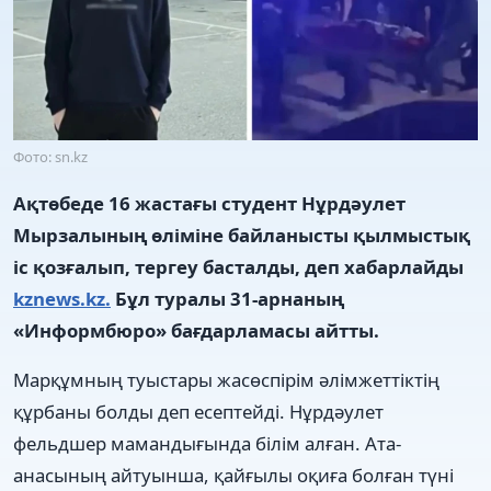
Фото: sn.kz
Ақтөбеде 16 жастағы студент Нұрдәулет
Мырзалының өліміне байланысты қылмыстық
іс қозғалып, тергеу басталды, деп хабарлайды
kznews.kz.
Бұл туралы 31-арнаның
«Информбюро» бағдарламасы айтты.
Марқұмның туыстары жасөспірім әлімжеттіктің
құрбаны болды деп есептейді. Нұрдәулет
фельдшер мамандығында білім алған. Ата-
анасының айтуынша, қайғылы оқиға болған түні