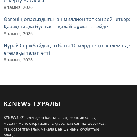
ескерту жасалды
8 тамыз, 2026
Өзгенің опасыздығынан миллион тапқан зейнеткер:
Қазақстанда бұл кәсіп қалай жұмыс істейді?
8 тамыз, 2026
Нұрай Серікбайдың отбасы 10 млрд теңге көлемінде
өтемақы талап етті
8 тамыз, 2026
KZNEWS ТУРАЛЫ
KZNEWS.KZ - еліміздегі басты саяси, экономикалық,
мәдени және спорт жаңалықтарының сенімді дереккөзі.
Үздік сараптамалық мақала мен шынайы сұқбаттың
алаңы.