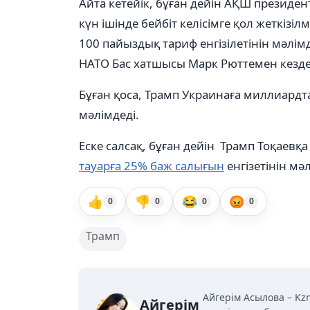
Айта кетейік, бұған дейін АҚШ президе
күн ішінде бейбіт келісімге қол жеткізіл
100 пайыздық тариф енгізілетінін мәлімд
НАТО Бас хатшысы Марк Рюттемен кезде
Бұған қоса, Трамп Украинаға миллиардт
мәлімдеді.
Еске салсақ, бұған дейін Трамп Тоқаевқа
тауарға 25% баж салығын
енгізетінін мә
👍
👎
😂
😡
0
0
0
0
Трамп
Айгерім Асылова – Kz
Айгерім