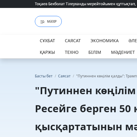
Тоқаев Бекболат Тілеуханды мерейтойымен құттықтап,
Тоқаев Бекболат Тілеуханды мерейтойымен құттықтап,
МӘЗІР
СҰХБАТ
САЯСАТ
ЭКОНОМИКА
ӘЛ
ҚАРЖЫ
ТЕХНО
БІЛІМ
МӘДЕНИЕТ
Басты бет
/
Саясат
/
"Путиннен көңілім қалды": Трамп
"Путиннен көңілім
Ресейге берген 50 
қысқартатынын мә