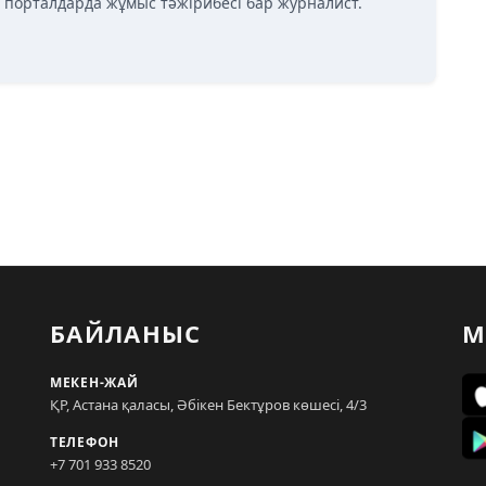
қ порталдарда жұмыс тәжірибесі бар журналист.
БАЙЛАНЫС
М
МЕКЕН-ЖАЙ
ҚР, Астана қаласы, Әбікен Бектұров көшесі, 4/3
ТЕЛЕФОН
+7 701 933 8520