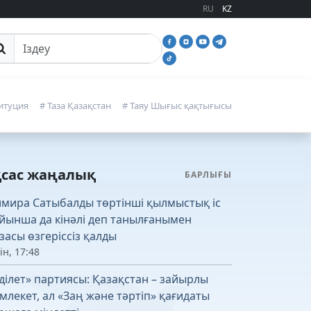
RU
KZ
йттан іздеу
итуция
# Таза Қазақстан
# Таяу Шығыс қақтығысы
қсас жаңалық
БАРЛЫҒЫ
лмира Сатыбалды төртінші қылмыстық іс
йынша да кінәлі деп танылғанымен
засы өзгеріссіз қалды
ін, 17:48
ділет» партиясы: Қазақстан – зайырлы
млекет, ал «Заң және тәртіп» қағидаты