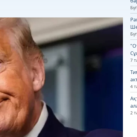
ба
Бүг
Ра
Ше
Бүг
"О
Сұ
7 т
Ти
ак
4 т
Ақ
ал
2 т