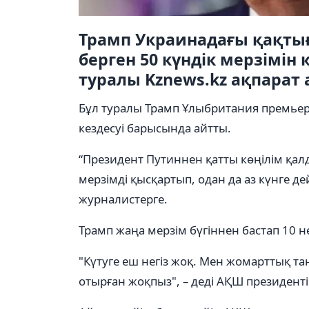
Трамп Украинадағы қақтығ
берген 50 күндік мерзімін
туралы Kznews.kz ақпарат 
Бұл туралы Трамп Ұлыбритания премье
кездесуі барысында айтты.
“Президент Путиннен қатты көңілім қалд
мерзімді қысқартып, одан да аз күнге де
журналистерге.
Трамп жаңа мерзім бүгіннен бастап 10 н
"Күтуге еш негіз жоқ. Мен жомарттық та
отырған жоқпыз", – деді АҚШ президенті