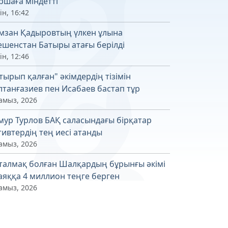
ршаға міндетті
ін, 16:42
мзан Қадыровтың үлкен ұлына
шенстан Батыры атағы берілді
ін, 12:46
тырып қалған" әкімдердің тізімін
лтанғазиев пен Исабаев бастап тұр
амыз, 2026
мур Турлов БАҚ саласындағы бірқатар
тивтердің тең иесі атанды
амыз, 2026
талмақ болған Шалқардың бұрынғы әкімі
аяққа 4 миллион теңге берген
амыз, 2026