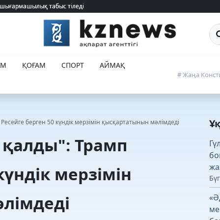
 шығармашылық табыс тіледі
 шығармашылық табыс тіледі
Са
ЕМ
ҚОҒАМ
СПОРТ
АЙМАҚ
# Жаңа Конст
Ұ
 Ресейге берген 50 күндік мерзімін қысқартатынын мәлімдеді
 қалды": Трамп
Гү
бо
жа
күндік мерзімін
Бүг
лімдеді
«Ә
ме