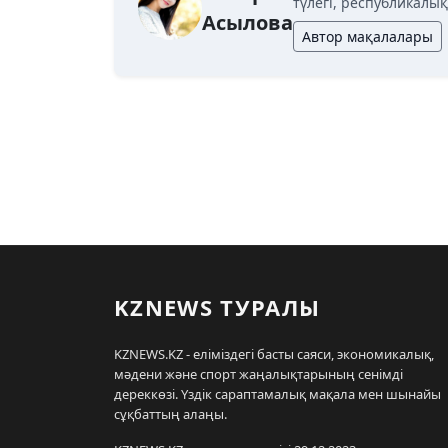
түлегі, республикалы
Асылова
Автор мақалалары
KZNEWS ТУРАЛЫ
KZNEWS.KZ - еліміздегі басты саяси, экономикалық,
мәдени және спорт жаңалықтарының сенімді
дереккөзі. Үздік сараптамалық мақала мен шынайы
сұқбаттың алаңы.