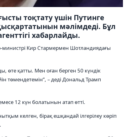
ысты тоқтату үшін Путинге
 қысқартатынын мәлімдеді. Бұл
агенттігі хабарлайды.
р-министрі Кир Стармермен Шотландиядағы
ы, өте қатты. Мен оған берген 50 күндік
йін төмендетемін”, – деді Дональд Трамп
емесе 12 күн болатынын атап өтті.
нытқым келген, бірақ ешқандай ілгерілеу көріп
.