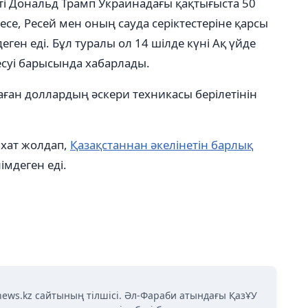
нті Дональд Трамп Украинадағы қақтығыста 50
месе, Ресей мен оның сауда серіктестеріне қарсы
еген еді. Бұл туралы ол 14 шілде күні Ақ үйде
суі барысында хабарлады.
аған доллардың әскери техникасы берілетінін
 хат жолдап,
Қазақстаннан әкелінетін барлық
лімдеген еді.
news.kz сайтының тілшісі. Әл-Фараби атындағы ҚазҰУ