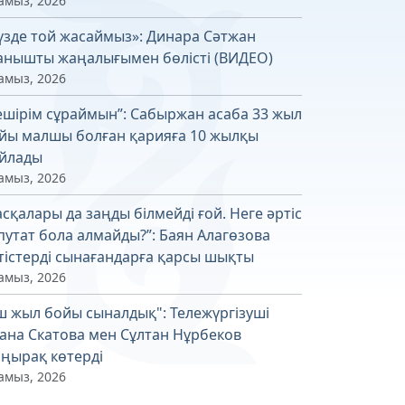
амыз, 2026
үзде той жасаймыз»: Динара Сәтжан
анышты жаңалығымен бөлісті (ВИДЕО)
амыз, 2026
ешірім сұраймын”: Сабыржан асаба 33 жыл
йы малшы болған қарияға 10 жылқы
йлады
амыз, 2026
асқалары да заңды білмейді ғой. Неге әртіс
путат бола алмайды?”: Баян Алагөзова
тістерді сынағандарға қарсы шықты
амыз, 2026
ш жыл бойы сыналдық": Тележүргізуші
ана Скатова мен Сұлтан Нұрбеков
ңырақ көтерді
амыз, 2026