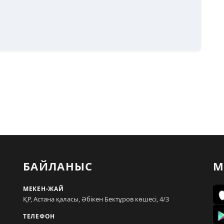
БАЙЛАНЫС
М
МЕКЕН-ЖАЙ
ҚР, Астана қаласы, Әбікен Бектұров көшесі, 4/3
ТЕЛЕФОН