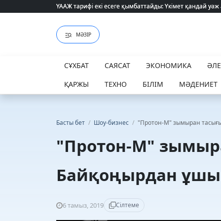
ҮААЖ тарифі екі есеге қымбаттайды: Үкімет қандай уәж
ҮААЖ тарифі екі есеге қымбаттайды: Үкімет қандай уәж
МӘЗІР
СҰХБАТ
САЯСАТ
ЭКОНОМИКА
ӘЛ
ҚАРЖЫ
ТЕХНО
БІЛІМ
МӘДЕНИЕТ
Басты бет
/
Шоу-бизнес
/
"Протон-М" зымыран тасы
"Протон-М" зымы
Байқоңырдан ұш
6 тамыз, 2019
Сілтеме