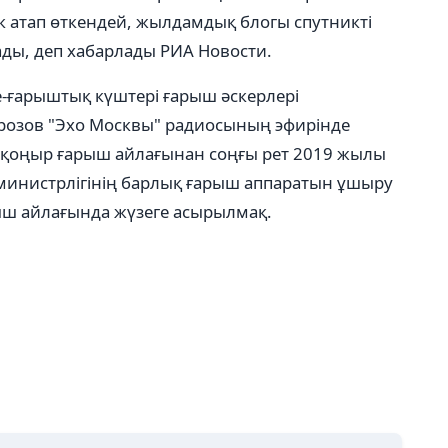
ік атап өткендей, жылдамдық блогы спутникті
ады, деп хабарлады РИА Новости.
е-ғарыштық күштері ғарыш әскерлері
озов "Эхо Москвы" радиосының эфирінде
айқоңыр ғарыш айлағынан соңғы рет 2019 жылы
министрлігінің барлық ғарыш аппаратын ұшыру
ыш айлағында жүзеге асырылмақ.