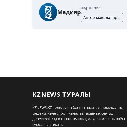
Журналист
Мадияр
Автор мақалалары
KZNEWS ТУРАЛЫ
KZNEWS.KZ - еліміздегі басты саяси, экономикалық,
мәдени және спорт жаңалықтарының сенімді
дереккөзі. Үздік сараптамалық мақала мен шынайы
сұқбаттың алаңы.