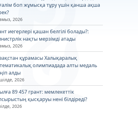
ғалім боп жұмысқа тұру үшін қанша ақша
рек?
амыз, 2026
ант иегерлері қашан белгілі болады?:
нистрлік нақты мерзімді атады
амыз, 2026
зақстан құрамасы Халықаралық
тематикалық олимпиадада алты медаль
ңіп алды
шілде, 2026
ылға 89 457 грант: мемлекеттік
псырыстың қысқаруы нені білдіреді?
ілде, 2026