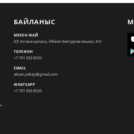
БАЙЛАНЫС
М
МЕКЕН-ЖАЙ
ҚР, Астана қаласы, Әбікен Бектұров көшесі, 4/3
ТЕЛЕФОН
+7 701 933 8520
EMAIL
aktan.yeltay@gmail.com
WHATSAPP
+7 701 933 8520
н