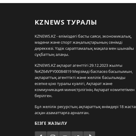
KZNEWS ТУРАЛЫ
KZNEWS.KZ - еліміздегі басты саяси, экономикалық,
мәдени және спорт жаңалықтарының сенімді
дереккөзі. Үздік сараптамалық мақала мен шынайы
сұқбаттың алаңы.
KZNEWS.KZ ақпарат агенттігі 29.12.2023 жылғы
№KZ64VPY00084819 Мерзімді баспасөз басылымын,
ақпараттық агенттікті және желілік басылымды
есепке қою туралы куәлігі, Ақпарат және
коммуникация министрлігінің Ақпарат комитетімен
берілген.
Бұл желілік ресурстың ақпараттық өнімдері 18 жаста
асқан азаматтарға арналған.
БІЗГЕ ЖАЗЫЛУ