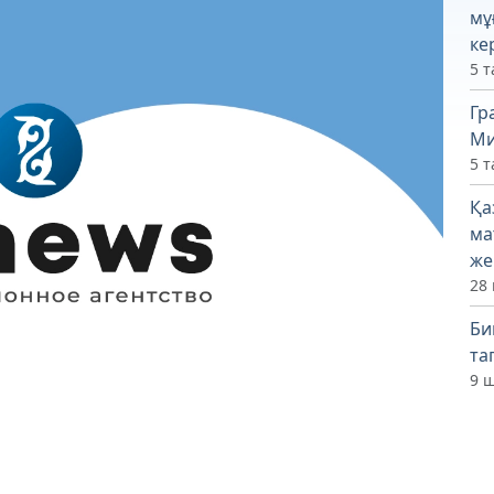
мұ
ке
5 т
Гр
Ми
5 т
Қа
ма
же
28 
Би
та
9 ш