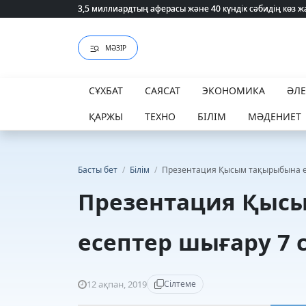
3,5 миллиардтың аферасы және 40 күндік сәбидің көз
3,5 миллиардтың аферасы және 40 күндік сәбидің көз
МӘЗІР
СҰХБАТ
САЯСАТ
ЭКОНОМИКА
ӘЛ
ҚАРЖЫ
ТЕХНО
БІЛІМ
МӘДЕНИЕТ
Басты бет
/
Білім
/
Презентация Қысым тақырыбына е
Презентация Қыс
есептер шығару 7
12 ақпан, 2019
Сілтеме