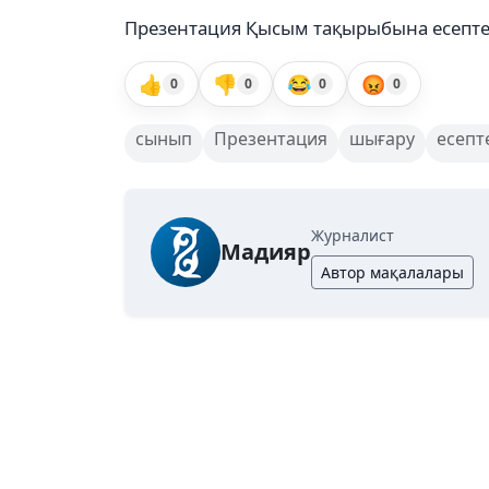
Презентация Қысым тақырыбына есепте
👍
👎
😂
😡
0
0
0
0
сынып
Презентация
шығару
есепт
Журналист
Мадияр
Автор мақалалары