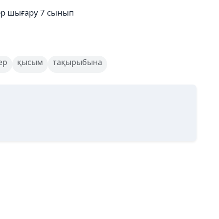
р шығару 7 сынып
ер
қысым
тақырыбына