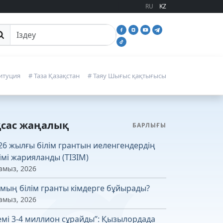
RU
KZ
йттан іздеу
итуция
# Таза Қазақстан
# Таяу Шығыс қақтығысы
қсас жаңалық
БАРЛЫҒЫ
26 жылғы білім грантын иеленгендердің
зімі жарияланды (ТІЗІМ)
амыз, 2026
 мың білім гранты кімдерге бұйырады?
амыз, 2026
емі 3-4 миллион сұрайды”: Қызылордада