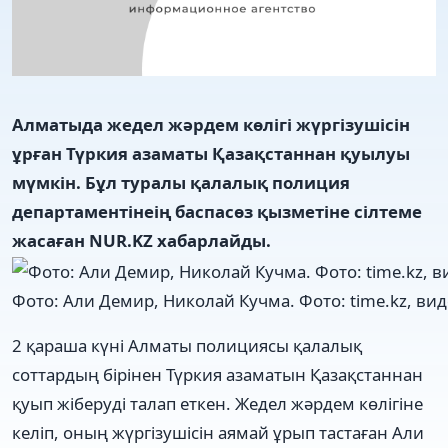
Алматыда жедел жәрдем көлігі жүргізушісін
ұрған Түркия азаматы Қазақстаннан қуылуы
мүмкін. Бұл туралы қалалық полиция
департаментінеің баспасөз қызметіне сілтеме
жасаған NUR.KZ хабарлайды.
Фото: Али Демир, Николай Кучма. Фото: time.kz, в
2 қараша күні Алматы полициясы қалалық
соттардың бірінен Түркия азаматын Қазақстаннан
қуып жіберуді талап еткен. Жедел жәрдем көлігіне
келіп, оның жүргізушісін аямай ұрып тастаған Али