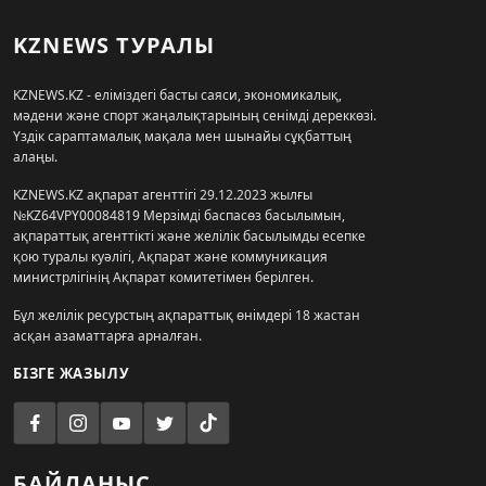
KZNEWS ТУРАЛЫ
KZNEWS.KZ - еліміздегі басты саяси, экономикалық,
мәдени және спорт жаңалықтарының сенімді дереккөзі.
Үздік сараптамалық мақала мен шынайы сұқбаттың
алаңы.
KZNEWS.KZ ақпарат агенттігі 29.12.2023 жылғы
№KZ64VPY00084819 Мерзімді баспасөз басылымын,
ақпараттық агенттікті және желілік басылымды есепке
қою туралы куәлігі, Ақпарат және коммуникация
министрлігінің Ақпарат комитетімен берілген.
Бұл желілік ресурстың ақпараттық өнімдері 18 жастан
асқан азаматтарға арналған.
БІЗГЕ ЖАЗЫЛУ
БАЙЛАНЫС