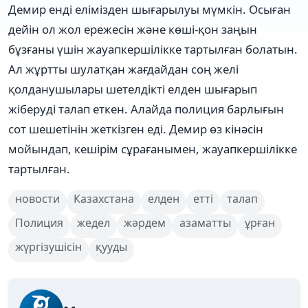
Демир енді елімізден шығарылуы мүмкін. Осыған
дейін ол жол ережесін және көші-қон заңын
бұзғаны үшін жауапкершілікке тартылған болатын.
Ал жұртты шулатқан жағдайдан соң желі
қолданушылары шетелдікті елден шығарып
жіберуді талап еткен. Алайда полиция барлығын
сот шешетінін жеткізген еді. Демир өз кінәсін
мойындап, кешірім сұрағанымен, жауапкершілікке
тартылған.
новости
Казахстана
елден
етті
талап
Полиция
жедел
жәрдем
азаматты
ұрған
жүргізушісін
қууды