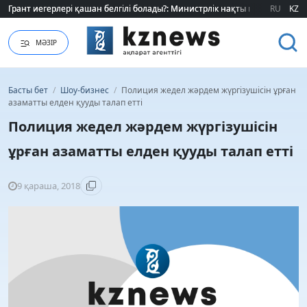
Грант иегерлері қашан белгілі болады?: Министрлік нақты мерзімді атад
Грант иегерлері қашан белгілі болады?: Министрлік нақты мерзімді атад
RU
KZ
МӘЗІР
Басты бет
/
Шоу-бизнес
/
Полиция жедел жәрдем жүргізушісін ұрған
азаматты елден қууды талап етті
Полиция жедел жәрдем жүргізушісін
ұрған азаматты елден қууды талап етті
9 қараша, 2018