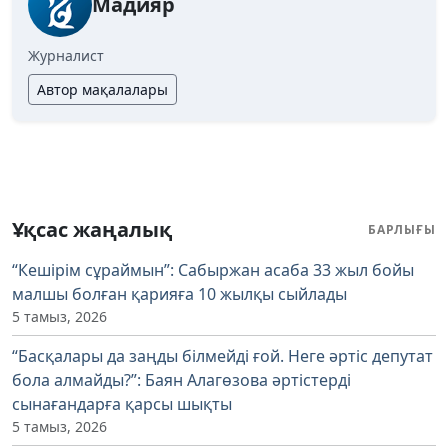
Мадияр
Журналист
Автор мақалалары
Ұқсас жаңалық
БАРЛЫҒЫ
“Кешірім сұраймын”: Сабыржан асаба 33 жыл бойы
малшы болған қарияға 10 жылқы сыйлады
5 тамыз, 2026
“Басқалары да заңды білмейді ғой. Неге әртіс депутат
бола алмайды?”: Баян Алагөзова әртістерді
сынағандарға қарсы шықты
5 тамыз, 2026