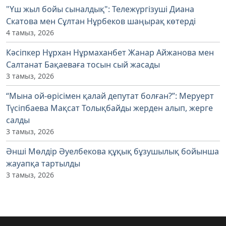
"Үш жыл бойы сыналдық": Тележүргізуші Диана
Скатова мен Сұлтан Нұрбеков шаңырақ көтерді
4 тамыз, 2026
Кәсіпкер Нұрхан Нұрмаханбет Жанар Айжанова мен
Салтанат Бақаеваға тосын сый жасады
3 тамыз, 2026
“Мына ой-өрісімен қалай депутат болған?”: Меруерт
Түсіпбаева Мақсат Толықбайды жерден алып, жерге
салды
3 тамыз, 2026
Әнші Мөлдір Әуелбекова құқық бұзушылық бойынша
жауапқа тартылды
3 тамыз, 2026