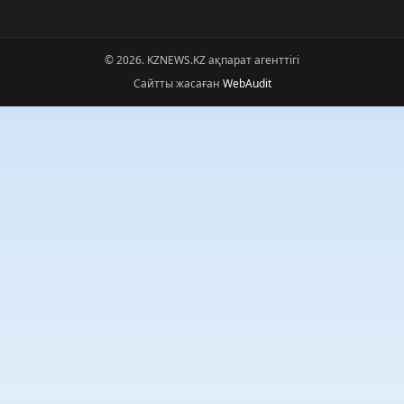
© 2026. KZNEWS.KZ ақпарат агенттігі
Сайтты жасаған
WebAudit