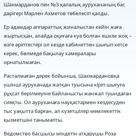
Шахмарданов пен №3 қалалық аурухананың бас
дәрігері Марлен Ахметов төбелесіп қалды.
Ер адамдар аппараттық жиналыстан кейін жаға
жыртысқан, алайда оқиғаға куә болған ешкім жоқ –
өзге әріптестері ол кезде кабинеттен шығып кетсе
керек, бөлмеде бақылау камералары
орнатылмаған.
Расталмаған дерек бойынша, Шахмардановқа
үшінші ауруханада жатқан туысына кіріп шығуға
рұқсат берілмеуіне байланысты жанжал туындаған
сияқты. Ол ауруханаға науқастармен кездесуден
тыс уақытта барған, ал күзетшілер мемлекеттік
қызметшіні танымапты.
Ведомство басшысы міндетін атқарушы Роза