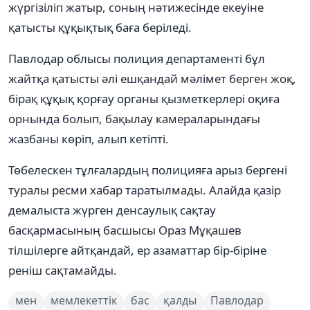
жүргізіліп жатыр, соның нәтижесінде екеуіне
қатысты құқықтық баға беріледі.
Павлодар облысы полиция департаменті бұл
жайтқа қатысты әлі ешқандай мәлімет берген жоқ,
бірақ құқық қорғау органы қызметкерлері оқиға
орнында болып, бақылау камераларындағы
жазбаны көріп, алып кетіпті.
Төбелескен тұлғалардың полицияға арыз бергені
туралы ресми хабар таратылмады. Алайда қазір
демалыста жүрген денсаулық сақтау
басқармасының басшысы Ораз Мұқашев
тілшілерге айтқандай, ер азаматтар бір-біріне
реніш сақтамайды.
мен
мемлекеттік
бас
қалды
Павлодар