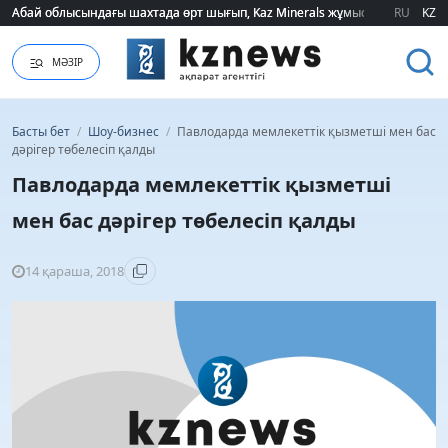
Абай облысындағы шахтада өрт шығып, Kaz Minerals жұмысшылары эва
Абай облысындағы шахтада өрт шығып, Kaz Minerals жұмысшылары эва
RU
KZ
МӘЗІР
Басты бет
/
Шоу-бизнес
/
Павлодарда мемлекеттік қызметші мен бас
дәрігер төбелесіп қалды
Павлодарда мемлекеттік қызметші
мен бас дәрігер төбелесіп қалды
14 қараша, 2018