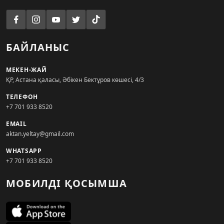
БАЙЛАНЫС
МЕКЕН-ЖАЙ
ҚР, Астана қаласы, Әбікен Бектұров көшесі, 4/3
ТЕЛЕФОН
+7 701 933 8520
EMAIL
aktan.yeltay@gmail.com
WHATSAPP
+7 701 933 8520
МОБИЛДІ ҚОСЫМША