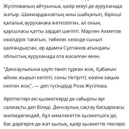
Жүсіпованың айтуынша, қазір екеуі де ауруханада
жатыр. Шахмардановтың миы шайқалып, бірінші
қалалық ауруханаға жеткізілген, ал оның
қарсыласы қатты зардап шегіпті. Марлен Ахметов
көзілдірік тағатын, төбелес кезінде сынып
қалғандықтан, ер адамға Сұлтанов атындағы
облыстық ауруханада ота жасалған екен.
"Денсаулығына қауіп төніп тұрған жоқ. Қабағын
әйнек жырып кетіпті, соны тіктіртті, көзіне зақым
келген жоқ", — деп түсіндірді Роза Жүсіпова.
Әріптестері екі қызметкерді де сабырлы әрі
салмақты деп біледі. Денсаулық сақтау басқармасы
мәлімдегендей, бұл мемлекеттік қызметшіге де,
бас дәрігерге де жат қылық, қазір қызметтік тексеріс