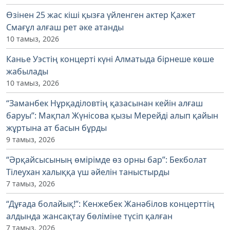
Өзінен 25 жас кіші қызға үйленген актер Қажет
Смағұл алғаш рет әке атанды
10 тамыз, 2026
Канье Уэстің концерті күні Алматыда бірнеше көше
жабылады
10 тамыз, 2026
“Заманбек Нұрқаділовтің қазасынан кейін алғаш
баруы”: Мақпал Жүнісова қызы Мерейді алып қайын
жұртына ат басын бұрды
9 тамыз, 2026
“Әрқайсысының өмірімде өз орны бар”: Бекболат
Тілеухан халыққа үш әйелін таныстырды
7 тамыз, 2026
“Дұғада болайық!”: Кенжебек Жанәбілов концерттің
алдында жансақтау бөліміне түсіп қалған
7 тамыз, 2026