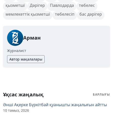
қызметші
Дәрігер
Павлодарда
төбелес
мемлекеттік қызметші
төбелесіп
бас дәрігер
Арман
Журналист
Автор мақалалары
Ұқсас жаңалық
БАРЛЫҒЫ
Әнші Ақерке Бүркітбай қуанышты жаңалығын айтты
10 тамыз, 2026