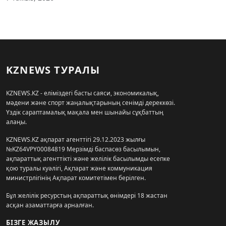
KZNEWS ТУРАЛЫ
KZNEWS.KZ - еліміздегі басты саяси, экономикалық,
мәдени және спорт жаңалықтарының сенімді дереккөзі.
Үздік сараптамалық мақала мен шынайы сұқбаттың
алаңы.
KZNEWS.KZ ақпарат агенттігі 29.12.2023 жылғы
№KZ64VPY00084819 Мерзімді баспасөз басылымын,
ақпараттық агенттікті және желілік басылымды есепке
қою туралы куәлігі, Ақпарат және коммуникация
министрлігінің Ақпарат комитетімен берілген.
Бұл желілік ресурстың ақпараттық өнімдері 18 жастан
асқан азаматтарға арналған.
БІЗГЕ ЖАЗЫЛУ