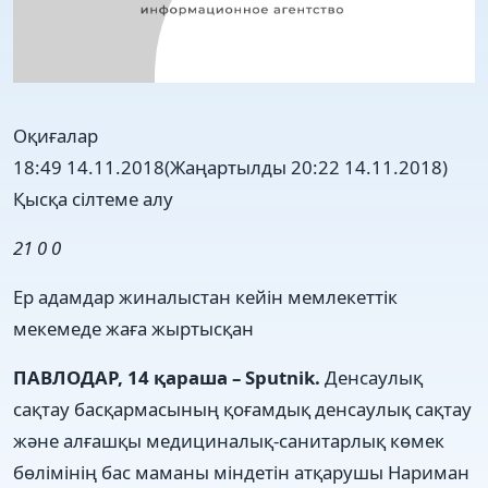
Оқиғалар
18:49 14.11.2018
(Жаңартылды 20:22 14.11.2018)
Қысқа сілтеме алу
21
0
0
Ер адамдар жиналыстан кейін мемлекеттік
мекемеде жаға жыртысқан
ПАВЛОДАР, 14 қараша – Sputnik.
Денсаулық
сақтау басқармасының қоғамдық денсаулық сақтау
және алғашқы медициналық-санитарлық көмек
бөлімінің бас маманы міндетін атқарушы Нариман