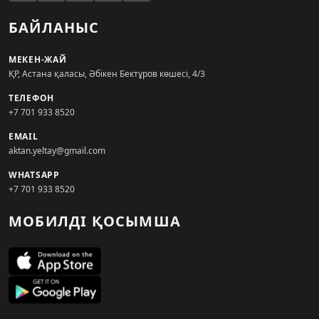
БАЙЛАНЫС
МЕКЕН-ЖАЙ
ҚР, Астана қаласы, Әбікен Бектұров көшесі, 4/3
ТЕЛЕФОН
+7 701 933 8520
EMAIL
aktan.yeltay@gmail.com
WHATSAPP
+7 701 933 8520
МОБИЛДІ ҚОСЫМША