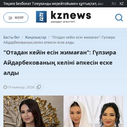
Тоқаев Бекболат Тілеуханды мерейтойымен құттықтап, шығармашылық т
Тоқаев Бекболат Тілеуханды мерейтойымен құттықтап, шығармашылық т
RU
KZ
МӘЗІР
Басты бет
/
Жаңалықтар
/
"Отадан кейін есін жимаған": Гүлзира
Айдарбекованың келіні әпкесін еске алды
"Отадан кейін есін жимаған": Гүлзира
Айдарбекованың келіні әпкесін еске
алды
19 мамыр, 2026