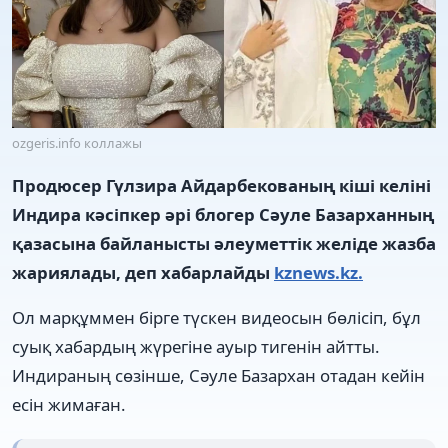
ozgeris.info коллажы
Продюсер Гүлзира Айдарбекованың кіші келіні
Индира кәсіпкер әрі блогер Сәуле Базарханның
қазасына байланысты әлеуметтік желіде жазба
жариялады, деп хабарлайды
kznews.kz.
Ол марқұммен бірге түскен видеосын бөлісіп, бұл
суық хабардың жүрегіне ауыр тигенін айтты.
Индираның сөзінше, Сәуле Базархан отадан кейін
есін жимаған.