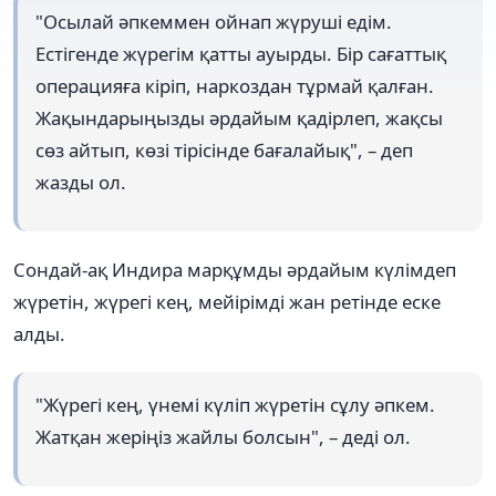
"Осылай әпкеммен ойнап жүруші едім.
Естігенде жүрегім қатты ауырды. Бір сағаттық
операцияға кіріп, наркоздан тұрмай қалған.
Жақындарыңызды әрдайым қадірлеп, жақсы
сөз айтып, көзі тірісінде бағалайық", – деп
жазды ол.
Сондай-ақ Индира марқұмды әрдайым күлімдеп
жүретін, жүрегі кең, мейірімді жан ретінде еске
алды.
"Жүрегі кең, үнемі күліп жүретін сұлу әпкем.
Жатқан жеріңіз жайлы болсын", – деді ол.