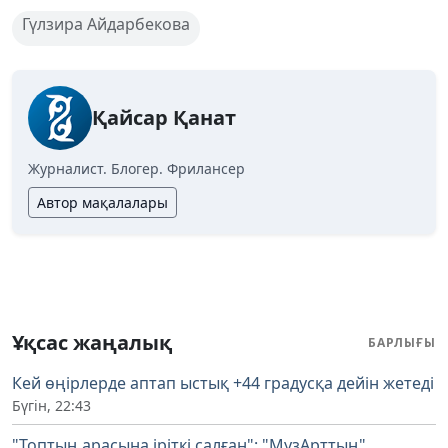
Гүлзира Айдарбекова
Қайсар Қанат
Журналист. Блогер. Фрилансер
Автор мақалалары
Ұқсас жаңалық
БАРЛЫҒЫ
Кей өңірлерде аптап ыстық +44 градусқа дейін жетеді
Бүгін, 22:43
"Топтың арасына іріткі салған": "МузАрттың"