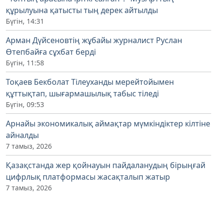
құрылуына қатысты тың дерек айтылды
Бүгін, 14:31
Арман Дүйсеновтің жұбайы журналист Руслан
Өтепбайға сұхбат берді
Бүгін, 11:58
Тоқаев Бекболат Тілеуханды мерейтойымен
құттықтап, шығармашылық табыс тіледі
Бүгін, 09:53
Арнайы экономикалық аймақтар мүмкіндіктер кілтіне
айналды
7 тамыз, 2026
Қазақстанда жер қойнауын пайдаланудың бірыңғай
цифрлық платформасы жасақталып жатыр
7 тамыз, 2026