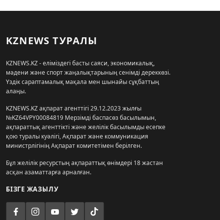
KZNEWS ТУРАЛЫ
KZNEWS.KZ - еліміздегі басты саяси, экономикалық,
мәдени және спорт жаңалықтарының сенімді дереккөзі.
Үздік сараптамалық мақала мен шынайы сұқбаттың
алаңы.
KZNEWS.KZ ақпарат агенттігі 29.12.2023 жылғы
№KZ64VPY00084819 Мерзімді баспасөз басылымын,
ақпараттық агенттікті және желілік басылымды есепке
қою туралы куәлігі, Ақпарат және коммуникация
министрлігінің Ақпарат комитетімен берілген.
Бұл желілік ресурстың ақпараттық өнімдері 18 жастан
асқан азаматтарға арналған.
БІЗГЕ ЖАЗЫЛУ