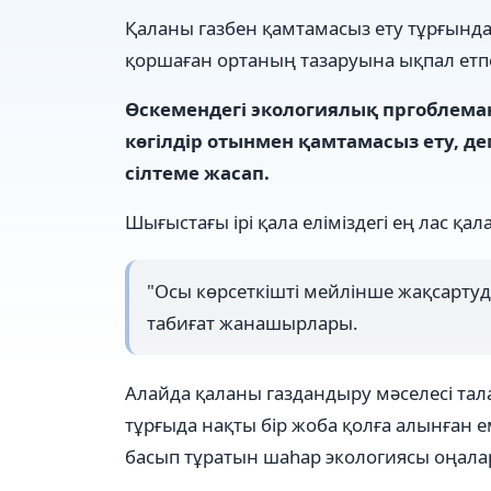
Қаланы газбен қамтамасыз ету тұрғынд
қоршаған ортаның тазаруына ықпал етп
Өскемендегі экологиялық пргоблеман
көгілдір отынмен қамтамасыз ету, д
сілтеме жасап.
Шығыстағы ірі қала еліміздегі ең лас қал
"Осы көрсеткішті мейлінше жақсартуды
табиғат жанашырлары.
Алайда қаланы газдандыру мәселесі тала
тұрғыда нақты бір жоба қолға алынған ем
басып тұратын шаһар экологиясы оңалар 