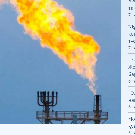
Бе
та
7 т
“Д
ко
тү
7 т
"Р
Жо
ба
6 т
"Ә
на
6 т
«К
қу
6 т