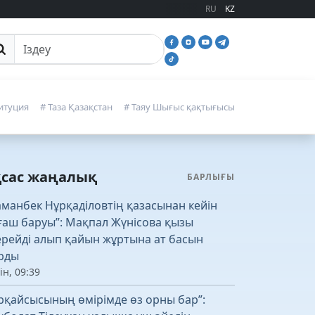
RU
KZ
йттан іздеу
итуция
# Таза Қазақстан
# Таяу Шығыс қақтығысы
қсас жаңалық
БАРЛЫҒЫ
аманбек Нұрқаділовтің қазасынан кейін
ғаш баруы”: Мақпал Жүнісова қызы
рейді алып қайын жұртына ат басын
рды
ін, 09:39
рқайсысының өмірімде өз орны бар”: