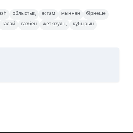
ash
облыстық
астам
мыңнан
бірнеше
Талай
газбен
жеткізудің
құбырын