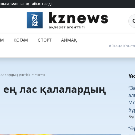
 шығармашылық табыс тіледі
 шығармашылық табыс тіледі
Са
ЕМ
ҚОҒАМ
СПОРТ
АЙМАҚ
# Жаңа Конст
Ұ
алалардың үштігіне енген
і ең лас қалалардың
“З
ал
Ме
бұ
Бүг
“Ә