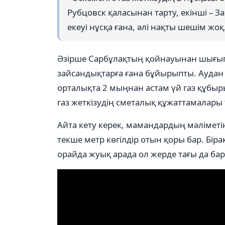
Рубцовск қаласынан тарту, екінші – 
екеуі нұсқа ғана, әлі нақты шешім жоқ
Әзірше Сарбұлақтың қойнауынан шығып
зайсандықтарға ғана бұйырыпты. Аудан
орталықта 2 мыңнан астам үй газ құбыры
газ жеткізудің сметалық құжаттамалары т
Айта кету керек, мамандардың мәлімет
текше метр көгілдір отын қоры бар. Бір
орайда жуық арада ол жерде тағы да ба