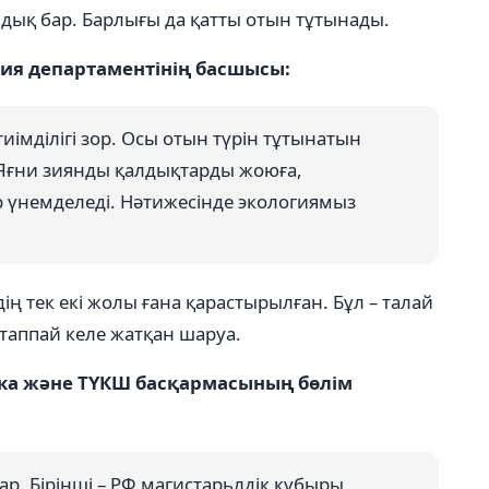
ндық бар. Барлығы да қатты отын тұтынады.
ия департаментінің басшысы:
иімділігі зор. Осы отын түрін тұтынатын
Яғни зиянды қалдықтарды жоюға,
 үнемделеді. Нәтижесінде экологиямыз
ң тек екі жолы ғана қарастырылған. Бұл – талай
таппай келе жатқан шаруа.
ика және ТҮКШ басқармасының бөлім
бар. Бірінші – РФ магистарьлдік құбыры