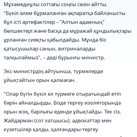
Мұхамедиұлы соттағы соңғы сөзін айтты.
"Бүкіл әлем бұрмаланған ақпаратқа байланысты
бұл істі артефактілер – "Алтын адамның"
бөлшектері және басқа да мұражай құндылықтары
ұрланған сияқты қабылдайды. Мұнда біз
қатысушылар санын, витриналарды
талқылаймыз", – деді бұрынғы министр.
Экс-министрдің айтуынша, түрмелерде
ұйықтайтын орын қалмаған.
"Олар бүгін бүкіл ел түрмеге отыратындай етіп
бәрін айналдырды. Бізде тергеу изоляторында
орын жоқ, барлығы еденде ұйықтайды. Тек сіз,
Жайдарман (сот хатшысы), адвокаттар мен
күзетшілер қалды, қалғандары-тергеу