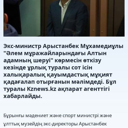
Экс-министр Арыстанбек Мұхамедиұлы
"Әлем мұражайларындағы Алтын
адамның шеруі" көрмесін өткізу
кезінде ұрлық туралы сот ісін
халықаралық қауымдастық мұқият
қадағалап отырғанын мәлімдеді. Бұл
туралы Kznews.kz ақпарат агенттігі
хабарлайды.
Бұрынғы мәдениет және спорт министрі және
ұлттық музейдің экс-директоры Арыстанбек