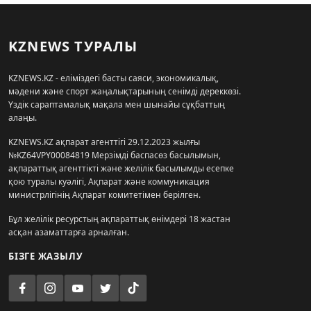
KZNEWS ТУРАЛЫ
KZNEWS.KZ - еліміздегі басты саяси, экономикалық,
мәдени және спорт жаңалықтарының сенімді дереккөзі.
Үздік сараптамалық мақала мен шынайы сұқбаттың
алаңы.
KZNEWS.KZ ақпарат агенттігі 29.12.2023 жылғы
№KZ64VPY00084819 Мерзімді баспасөз басылымын,
ақпараттық агенттікті және желілік басылымды есепке
қою туралы куәлігі, Ақпарат және коммуникация
министрлігінің Ақпарат комитетімен берілген.
Бұл желілік ресурстың ақпараттық өнімдері 18 жастан
асқан азаматтарға арналған.
БІЗГЕ ЖАЗЫЛУ