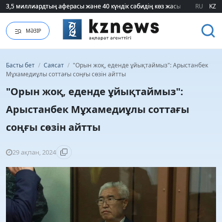
3,5 миллиардтың аферасы және 40 күндік сәбидің көз жасы: Медицинад
3,5 миллиардтың аферасы және 40 күндік сәбидің көз жасы: Медицинад
RU
KZ
МӘЗІР
Басты бет
/
Саясат
/
"Орын жоқ, еденде ұйықтаймыз": Арыстанбек
Мұхамедиұлы соттағы соңғы сөзін айтты
"Орын жоқ, еденде ұйықтаймыз":
Арыстанбек Мұхамедиұлы соттағы
соңғы сөзін айтты
29 ақпан, 2024