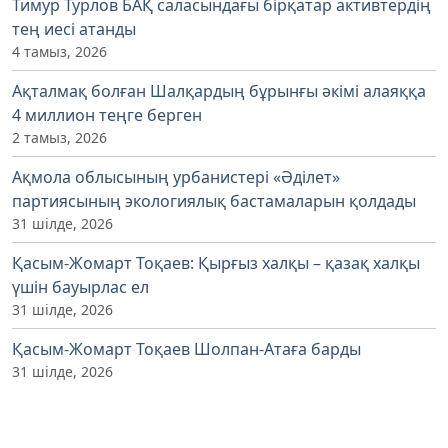
Тимур Турлов БАҚ саласындағы бірқатар активтердің
тең иесі атанды
4 тамыз, 2026
Ақталмақ болған Шалқардың бұрынғы әкімі алаяққа
4 миллион теңге берген
2 тамыз, 2026
Ақмола облысының урбанистері «Әділет»
партиясының экологиялық бастамаларын қолдады
31 шілде, 2026
Қасым-Жомарт Тоқаев: Қырғыз халқы – қазақ халқы
үшін бауырлас ел
31 шілде, 2026
Қасым-Жомарт Тоқаев Шолпан-Атаға барды
31 шілде, 2026