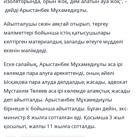
изоляторында, орын жоқ, дем алатын ауа жоқ", –
дейді Арыстанбек Мұхамедиұлы.
Айыпталушы сөзін аяқтай отырып, тергеу
мәліметтері бойынша істің қатысушылары
келтірген материалдық залалды өтеуге мүдделі
екенін мәлімдеді.
Еске салайық, Арыстанбек Мұхамедиұлы аса ірі
көлемде пара алуға әрекеттенді, оның әйелі
Ысқақова пара алуда делдалдық жасады, адвокат
Мұстахим Төлеев аса ірі көлемде алаяқтық жасады
деп айыпталды. Арыстанбек Мұхамедиұлы
бірнеше іс бойынша айыпталды. Бұған дейін, экс-
министр 8 жылға сотталған еді. Қосымша 3 жыл
қосылып, жалпы 11 жылға сотталды.