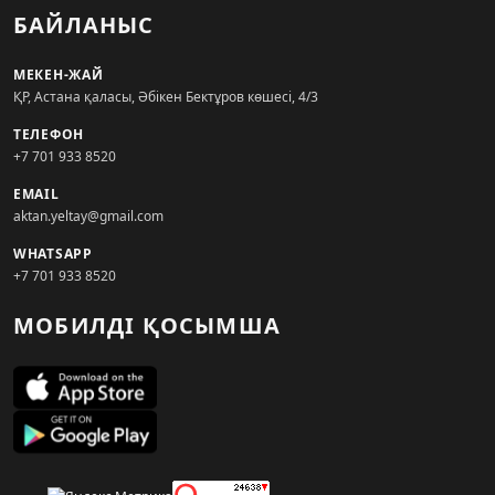
БАЙЛАНЫС
МЕКЕН-ЖАЙ
ҚР, Астана қаласы, Әбікен Бектұров көшесі, 4/3
ТЕЛЕФОН
+7 701 933 8520
EMAIL
aktan.yeltay@gmail.com
WHATSAPP
+7 701 933 8520
МОБИЛДІ ҚОСЫМША