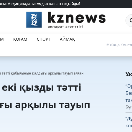
 жасы: Медицинадағы сұмдық қашан тоқтайды?
 жасы: Медицинадағы сұмдық қашан тоқтайды?
Са
ЕМ
ҚОҒАМ
СПОРТ
АЙМАҚ
# Жаңа Конст
Ұ
ы тәтті қабығының қалдығы арқылы тауып алған
екі қызды тәтті
“Ә
Бе
та
ғы арқылы тауып
Бүг
“Д
ко