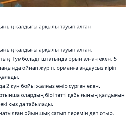
ығының қалдығы арқылы тауып алған
ғының қалдығы арқылы тауып алған.
ың Гумбольдт штатында орын алған екен. 5
й маңында ойнап жүріп, орманға аңдаусыз кіріп
 қалады.
да 2 күн бойы жалғыз өмір сүрген екен.
 Артынша олардың бірі тәтті қабығының қалдығын
екі қыз да табылады.
натылған ойыншық сатып перемін деп отыр.