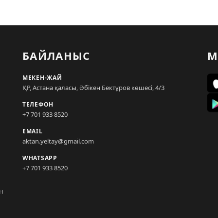
БАЙЛАНЫС
М
МЕКЕН-ЖАЙ
ҚР, Астана қаласы, Әбікен Бектұров көшесі, 4/3
ТЕЛЕФОН
+7 701 933 8520
EMAIL
aktan.yeltay@gmail.com
WHATSAPP
+7 701 933 8520
н