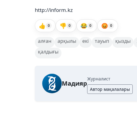
http://inform.kz
👍
👎
😂
😡
0
0
0
0
алған
арқылы
екі
тауып
қызды
қалдығы
Журналист
Мадияр
Автор мақалалары