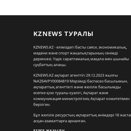
KZNEWS ТУРАЛЫ
KZNEWS.KZ - еліміздегі басты саяси, экономикалық,
мәдени және спорт жаңалықтарының сенімді
дереккөзі. Үздік сараптамалық мақала мен шынайы
сұқбаттың алаңы.
KZNEWS.KZ ақпарат агенттігі 29.12.2023 жылғы
№KZ64VPY00084819 Мерзімді баспасөз басылымын,
ақпараттық агенттікті және желілік басылымды
есепке қою туралы куәлігі, Ақпарат және
коммуникация министрлігінің Ақпарат комитетімен
берілген.
Бұл желілік ресурстың ақпараттық өнімдері 18 жаста
асқан азаматтарға арналған.