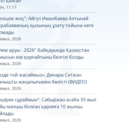
сіп қалған
ін, 11:17
енішім жоқ": Айгүл Иманбаева Алтынай
рабаеваның қызының ұзату тойына неге
рмады
амыз, 2026
лем аруы - 2026" байқауында Қазақстан
мысын кім қорғайтыны белгілі болды
амыз, 2026
үзде той жасаймыз»: Динара Сәтжан
анышты жаңалығымен бөлісті (ВИДЕО)
амыз, 2026
ешірім сұраймын”: Сабыржан асаба 33 жыл
йы малшы болған қарияға 10 жылқы
йлады
амыз, 2026