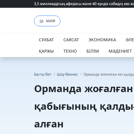
3,5 миллиардтың аферасы және 40 күндік сәбидің көз
3,5 миллиардтың аферасы және 40 күндік сәбидің көз
МӘЗІР
СҰХБАТ
САЯСАТ
ЭКОНОМИКА
ӘЛ
ҚАРЖЫ
ТЕХНО
БІЛІМ
МӘДЕНИЕТ
Басты бет
/
Шоу-бизнес
/
Орманда жоғалған екі қызд
Орманда жоғалған 
қабығының қалды
алған