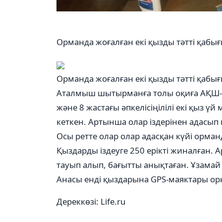
Орманда жоғалған екі қызды тәтті қаб
Орманда жоғалған екі қызды тәтті қабы
Аталмыш шытырманға толы оқиға АҚШ-т
және 8 жастағы әпкелісіңілілі екі қыз ү
кеткен. Артынша олар іздерінен адасып
Осы ретте олар олар адасқан күйі орман
Қыздарды іздеуге 250 ерікті жиналған.
тауып алып, бағытты анықтаған. Ұзамай 
Анасы енді қыздарына GPS-маяктары ор
Дереккөзі: Life.ru