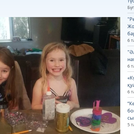
тү
Бүг
"Р
Жо
ба
6 т
"Ә
на
6 т
«К
қу
6 т
“К
бо
сы
5 т