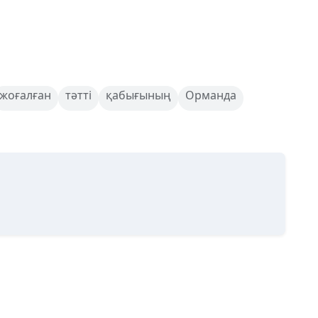
жоғалған
тәтті
қабығының
Орманда