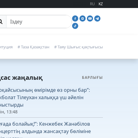
RU
KZ
йттан іздеу
итуция
# Таза Қазақстан
# Таяу Шығыс қақтығысы
қсас жаңалық
БАРЛЫҒЫ
рқайсысының өмірімде өз орны бар”:
кболат Тілеухан халыққа үш әйелін
ныстырды
ін, 13:48
ұғада болайық!”: Кенжебек Жанәбілов
нцерттің алдында жансақтау бөліміне