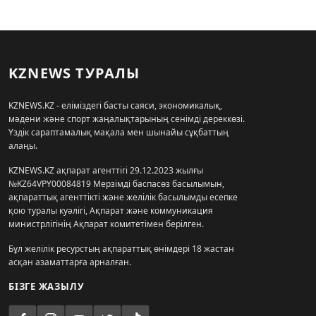
KZNEWS ТУРАЛЫ
KZNEWS.KZ - еліміздегі басты саяси, экономикалық,
мәдени және спорт жаңалықтарының сенімді дереккөзі.
Үздік сараптамалық мақала мен шынайы сұқбаттың
алаңы.
KZNEWS.KZ ақпарат агенттігі 29.12.2023 жылғы
№KZ64VPY00084819 Мерзімді баспасөз басылымын,
ақпараттық агенттікті және желілік басылымды есепке
қою туралы куәлігі, Ақпарат және коммуникация
министрлігінің Ақпарат комитетімен берілген.
Бұл желілік ресурстың ақпараттық өнімдері 18 жастан
асқан азаматтарға арналған.
БІЗГЕ ЖАЗЫЛУ