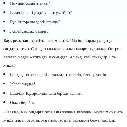
Не үшін солай атайды?
Балалар, ал Бауырсақ неге ұқсайды?
Бұл фигураны қалай атайды?
Жарайсығдар, балалар!
Бауырсақтың келесі тапсырмасы.
Кейбір балалардың алдында
сандар жатыр.
Соларды қолдарыңа алып қатарға тұрыңдар. Отырған
балалар бірден жетіге дейін санаңдар. Ал енді кері санаңдар. Өте
жақсы!
Сандардың көршілерін атаңдар. ( төрттің, бестің, үштің)
Жарайсыңдар!
Балалар, Бауырсақтан тағы бір хат келіпті.
Оқып берейін.
«Балалар, мен сендерге сегіз ғана жұлдыз жібердім. Мұғалім оны өте
жақсы жауап беретін, жазатын, тәртіпті балаларға беруі тиіс. Бар