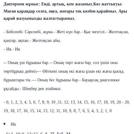
Дәптермен жұмыс:
Енді,
артық, кем
жазамыз.
Көз жаттығуы:
Маған қараңдар солға, оңға, жоғары тек көзбен қараймыз. Ары
қарай жазуымызды жалғастырамыз.
- Бейсенбі
- Сәрсенбі, жұма.
- Жеті күн бар.
- Қыс мезгілі.
- Желтоқсан,
қаңтар, ақпан.
- Желтоқсан айы.
- Ия.
- Ия.
-
- Оның үш бұрышы бар.
-
- Оның төрт жағы бар, сол үшін оны
төртбұрыш дейміз
-
-
- Өйткені оның екі жағы ұзын екі жағы қысқа,
бұрыштары тік.
-
-
- Оның бес бұрышы бар.
- Бауырсақ дөңгелекке
ұқсайды.
- Шеңбер деп атаймыз.
- 0, 1, 2, 3, 4, 5, 6, 7
, 8, 9, 10 ,11, 12, 13, 14, 15, 16, 17, 18, 19, 20
.
-
20,
19, 18, 17, 16, 15, 14, 13, 12, 11, 10, 9, 8,
7, 6, 5, 4, 3, 2, 1, 0.
Ия.