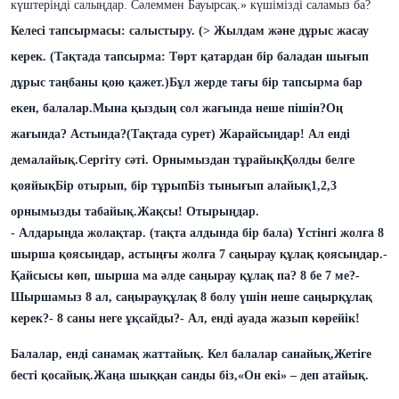
күштеріңді салыңдар. Сәлеммен Бауырсақ.» күшімізді саламыз ба?
Келесі тапсырмасы: салыстыру. (>
Жылдам және дұрыс жасау
керек. (Тақтада тапсырма: Төрт қатардан бір баладан шығып
дұрыс таңбаны қою қажет.)
Бұл жерде тағы бір тапсырма
бар
екен, б
алалар.
Мына қыздың сол жағында неше пішін?
Оң
жағында? Астында?
(
Тақтада сурет
)
Жарайсыңдар! Ал енді
демалайық.
Сергіту сәті
.
Орнымыздан тұрайық
Қолды белге
қояйық
Бір отырып, бір тұрып
Біз тынығып алайық
1,2,3
орнымызды табайық.
Жақсы! Отырыңдар.
- Алдарыңда жолақтар. (тақта алдында бір бала) Үстінгі жолға 8
шырша қоясыңдар, астыңғы жолға 7 саңырау құлақ қоясыңдар.
-
Қайсысы көп, шырша ма әлде саңырау құлақ па? 8 бе 7 ме?
-
Шыршамыз 8 ал, саңырауқұлақ 8 болу үшін неше саңырқұлақ
керек?
- 8 саны неге ұқсайды?
- Ал, енді ауада жазып көрейік!
Балалар, енді санамақ жаттайық.
Кел балалар санайық,
Жетіге
бесті
қосайық.
Жаңа шыққан санды біз,
«
Он екі
»
– деп
атайық.