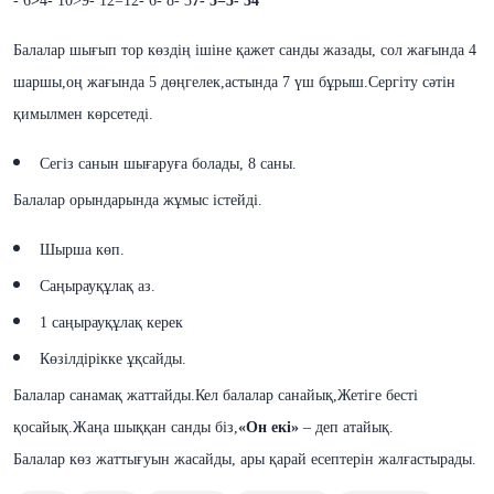
- 6
>
4
- 10
>9
- 12=12
- 6
- 8
-
3
7
-
5
=
5
-
3
4
Балалар шығып тор көздің ішіне қажет санды жазады, сол жағында 4
шаршы,
оң жағында 5 дөңгелек,
астында 7 үш бұрыш.
Сергіту сәтін
қимылмен көрсетеді.
Сегіз санын шығаруға болады, 8 саны.
Балалар орындарында жұмыс істейді.
Шырша көп.
Саңырауқұлақ аз.
1 саңырауқұлақ керек
Көзілдірікке ұқсайды.
Балалар санамақ жаттайды.
Кел балалар санайық,
Жетіге бесті
қосайық.
Жаңа шыққан санды біз,
«
Он екі
»
– деп атайық.
Балалар көз жаттығуын жасайды, ары қарай
есептерін
жалғастырады.