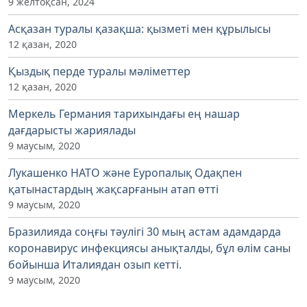
9 желтоқсан, 2024
Асқазан туралы қазақша: қызметі мен құрылысы
12 қазан, 2020
Қыздық перде туралы мәліметтер
12 қазан, 2020
Меркель Германия тарихындағы ең нашар
дағдарысты жариялады
9 маусым, 2020
Лукашенко НАТО және Еуропалық Одақпен
қатынастардың жақсарғанын атап өтті
9 маусым, 2020
Бразилияда соңғы тәулігі 30 мың астам адамдарда
коронавирус инфекциясы анықталды, бұл өлім саны
бойынша Италиядан озып кетті.
9 маусым, 2020