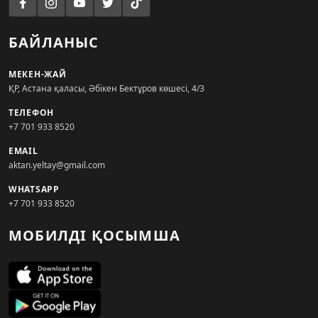
БАЙЛАНЫС
МЕКЕН-ЖАЙ
ҚР, Астана қаласы, Әбікен Бектұров көшесі, 4/3
ТЕЛЕФОН
+7 701 933 8520
EMAIL
aktan.yeltay@gmail.com
WHATSAPP
+7 701 933 8520
МОБИЛДІ ҚОСЫМША