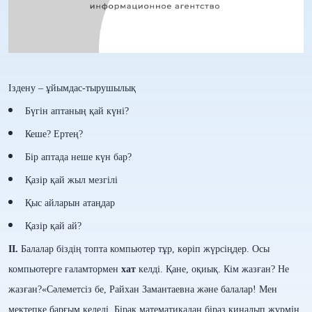
Іздену – ұйымдас-тырушылық
Бүгін аптаның қай күні?
Кеше? Ертең?
Бір аптада неше күн бар?
Қазір қай жыл мезгілі
Қыс айларын атаңдар
Қазір қай ай?
ІІ
.
Балалар біздің топта компьютер тұр, көріп жүрсіңдер. Осы
компьютерге ғаламтормен
хат
келді
. Қане, оқиық. Кім жазған? Не
жазған?
«Сәлеметсіз бе, Райхан Замантаевна және балалар! Мен
мектепке барғым келеді. Бірақ математикадан біраз қиналып жүрмін.