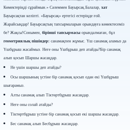
Көмектеріңді сұраймын.»
Сәлеммен Бауырсақ.
Балалар,
хат
Бауырсақтан келіпті. «Бауырсақ» ертегісі естеріңде ғой.
Жарайсыңдар! Бауырсақтың тапсырмаларын орындауға көмектесеміз
бе? Жақсы!
Сонымен,
бірінші тапсырмасы
орындалмаған, бұл
геометриялық пішіндер:
санамақпен жұмыс. Үш санамақ аламыз да
Үшбұрыш жасаймыз. Неге оны Үшбұрыш деп атайды?
Бір санамақ
алып қосып Шаршы жасаңдар.
Не үшін шаршы деп атайды?
Осы шаршының үстіне бір санамақ қосып одан екі Үшбұрыш
шығарамыз.
Алты санамақ алып Тіктөртбұрыш жасаңдар.
Неге оны солай атайды?
Тіктөртбұрыш үстіне бір санамақ қосып екі шаршы жасаңдар.
Бес санамақ алып Бесбұрыш жасаңдар.