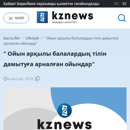
Қайрат Боранбаев лауазымды қызметке тағайындалды
Қайрат Боранбаев лауазымды қызметке тағайындалды
RU
KZ
МӘЗІР
Басты бет
/
Lifestyle
/
" Ойын арқылы балалардың тілін дамытуға
арналған ойындар"
" Ойын арқылы балалардың тілін
дамытуға арналған ойындар"
4 қаңтар, 2019