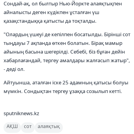
Сондай-ақ, ол былтыр Нью-Йоркте алаяқтықпен
айналысты деген күдікпен ұсталған үш
қазақстандыққа қатысты да тоқталды.
"Олардың үшеуі де кепілпен босатылды. Бірінші сот
тыңдауы 7 ақпанда өткен болатын. Бірақ мамыр
айының басына шегерілді. Себебі, біз бұған дейін
хабарлағандай, тергеу амалдары жалғасып жатыр",
- деді ол.
Айтуынша, аталған іске 25 адамның қатысы болуы
мүмкін. Сондықтан тергеу ұзаққа созылып кетті.
sputniknews.kz
АҚШ
сот
алаяқтық