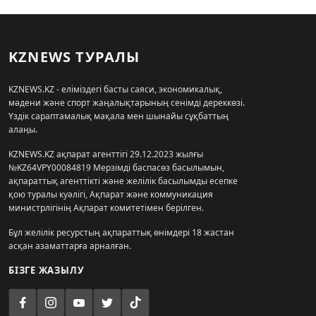
KZNEWS ТУРАЛЫ
KZNEWS.KZ - еліміздегі басты саяси, экономикалық,
мәдени және спорт жаңалықтарының сенімді дереккөзі.
Үздік сараптамалық мақала мен шынайы сұқбаттың
алаңы.
KZNEWS.KZ ақпарат агенттігі 29.12.2023 жылғы
№KZ64VPY00084819 Мерзімді баспасөз басылымын,
ақпараттық агенттікті және желілік басылымды есепке
қою туралы куәлігі, Ақпарат және коммуникация
министрлігінің Ақпарат комитетімен берілген.
Бұл желілік ресурстың ақпараттық өнімдері 18 жастан
асқан азаматтарға арналған.
БІЗГЕ ЖАЗЫЛУ