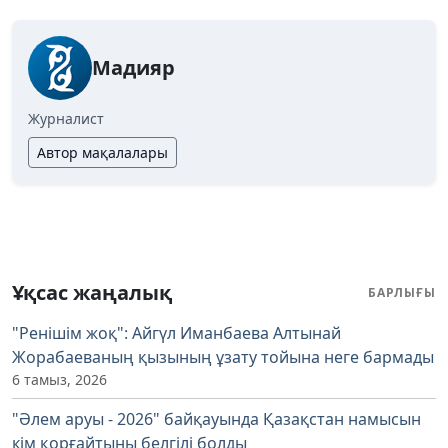
Мадияр
Журналист
Автор мақалалары
Ұқсас жаңалық
БАРЛЫҒЫ
"Ренішім жоқ": Айгүл Иманбаева Алтынай
Жорабаеваның қызының ұзату тойына неге бармады
6 тамыз, 2026
"Әлем аруы - 2026" байқауында Қазақстан намысын
кім қорғайтыны белгілі болды