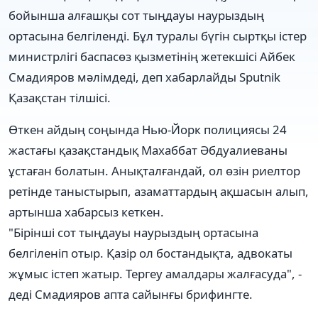
бойынша алғашқы сот тыңдауы наурыздың
ортасына белгіленді. Бұл туралы бүгін сыртқы істер
министрлігі баспасөз қызметінің жетекшісі Айбек
Смадияров мәлімдеді, деп хабарлайды Sputnik
Қазақстан тілшісі.
Өткен айдың соңында Нью-Йорк полициясы 24
жастағы қазақстандық Махаббат Әбдуалиеваны
ұстаған болатын. Анықталғандай, ол өзін риелтор
ретінде таныстырып, азаматтардың ақшасын алып,
артынша хабарсыз кеткен.
"Бірінші сот тыңдауы наурыздың ортасына
белгіленіп отыр. Қазір ол бостандықта, адвокаты
жұмыс істеп жатыр. Тергеу амалдары жалғасуда", -
деді Смадияров апта сайынғы брифингте.