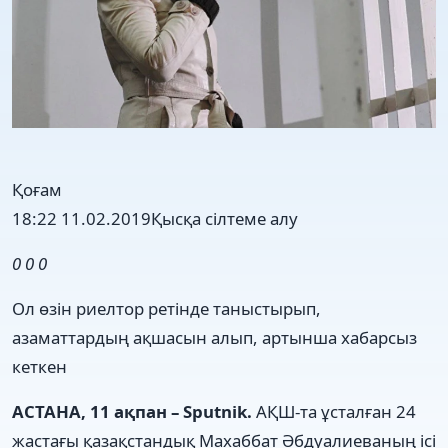
Қоғам
18:22 11.02.2019
Қысқа сілтеме алу
0
0
0
Ол өзін риелтор ретінде таныстырып,
азаматтардың ақшасын алып, артынша хабарсыз
кеткен
АСТАНА, 11 ақпан – Sputnik.
АҚШ-та ұсталған 24
жастағы қазақстандық Махаббат Әбдуалиеваның ісі