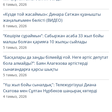
6 тамыз, 2026
«Күзде той жасаймыз»: Динара Сәтжан қуанышты
жаңалығымен бөлісті (ВИДЕО)
6 тамыз, 2026
“Кешірім сұраймын”: Сабыржан асаба 33 жыл бойы
малшы болған қарияға 10 жылқы сыйлады
5 тамыз, 2026
“Басқалары да заңды білмейді ғой. Неге әртіс депутат
бола алмайды?”: Баян Алагөзова әртістерді
сынағандарға қарсы шықты
5 тамыз, 2026
"Үш жыл бойы сыналдық": Тележүргізуші Диана
Скатова мен Сұлтан Нұрбеков шаңырақ көтерді
4 тамыз, 2026