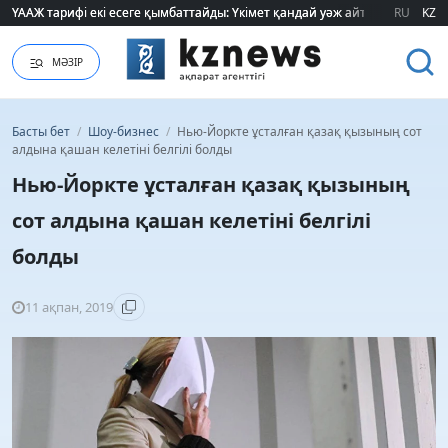
ҮААЖ тарифі екі есеге қымбаттайды: Үкімет қандай уәж айтады?
ҮААЖ тарифі екі есеге қымбаттайды: Үкімет қандай уәж айтады?
RU
KZ
МӘЗІР
Басты бет
/
Шоу-бизнес
/
Нью-Йоркте ұсталған қазақ қызының сот
алдына қашан келетіні белгілі болды
Нью-Йоркте ұсталған қазақ қызының
сот алдына қашан келетіні белгілі
болды
11 ақпан, 2019