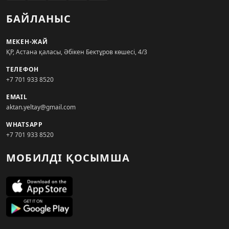
БАЙЛАНЫС
МЕКЕН-ЖАЙ
ҚР, Астана қаласы, Әбікен Бектұров көшесі, 4/3
ТЕЛЕФОН
+7 701 933 8520
EMAIL
aktan.yeltay@gmail.com
WHATSAPP
+7 701 933 8520
МОБИЛДІ ҚОСЫМША