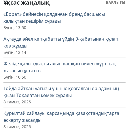
Ұқсас жаңалық
БАРЛЫҒЫ
«Борат» бейнесін қолданған бренд басшысы
халықтан кешірім сұрады
Бүгін, 13:50
Ақтауда әйел көпқабатты үйдің 9-қабатынан құлап,
көз жұмды
Бүгін, 12:14
Желіде қалыңдықты алып қашқан видео жұрттың
жағасын ұстатты
Бүгін, 10:56
Тойда айтқан уағызы үшін іс қозғалған ер адамның
қызы Тоқаевтан көмек сұрады
8 тамыз, 2026
Құрылтай сайлауы қарсаңында қазақстандықтарға
ескерту жасалды
8 тамыз, 2026