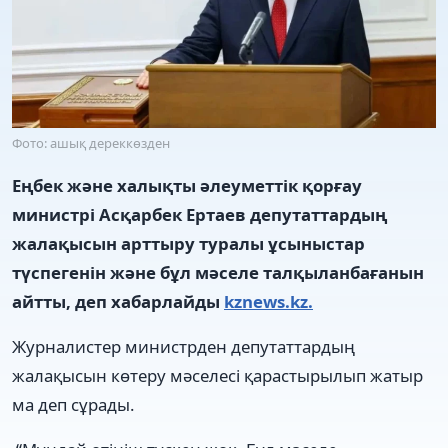
Фото: ашық дереккөзден
Еңбек және халықты әлеуметтік қорғау
министрі Асқарбек Ертаев депутаттардың
жалақысын арттыру туралы ұсыныстар
түспегенін және бұл мәселе талқыланбағанын
айтты, деп хабарлайды
kznews.kz.
Журналистер министрден депутаттардың
жалақысын көтеру мәселесі қарастырылып жатыр
ма деп сұрады.