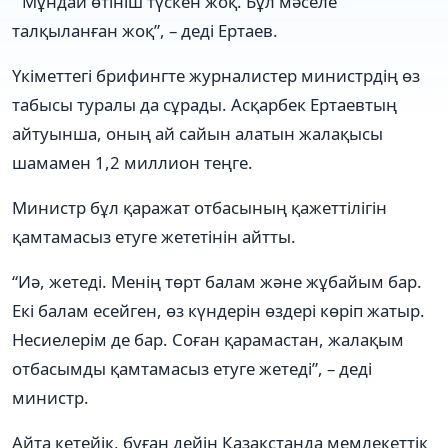
“Мұндай өтініш түскен жоқ. Бұл мәселе
талқыланған жоқ”, – деді Ертаев.
Үкіметтегі брифингте журналистер министрдің өз
табысы туралы да сұрады. Асқарбек Ертаевтың
айтуынша, оның ай сайын алатын жалақысы
шамамен 1,2 миллион теңге.
Министр бұл қаражат отбасының қажеттілігін
қамтамасыз етуге жететінін айтты.
“Иә, жетеді. Менің төрт балам және жұбайым бар.
Екі балам есейген, өз күндерін өздері көріп жатыр.
Несиелерім де бар. Соған қарамастан, жалақым
отбасымды қамтамасыз етуге жетеді”, – деді
министр.
Айта кетейік, бұған дейін Қазақстанда мемлекеттік