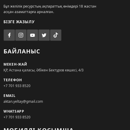
Бұл желілік ресурстың ақпараттық өнімдері 18 жастан
асқан азаматтарға арналған.
БІЗГЕ ЖАЗЫЛУ
БАЙЛАНЫС
МЕКЕН-ЖАЙ
ҚР, Астана қаласы, Әбікен Бектұров көшесі, 4/3
ТЕЛЕФОН
+7 701 933 8520
EMAIL
aktan.yeltay@gmail.com
WHATSAPP
+7 701 933 8520