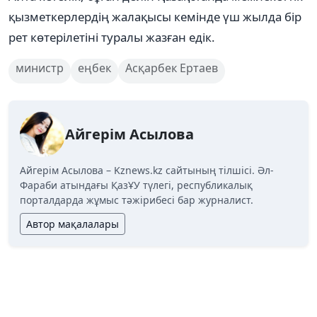
қызметкерлердің жалақысы кемінде үш жылда бір
рет көтерілетіні туралы жазған едік.
министр
еңбек
Асқарбек Ертаев
Айгерім Асылова
Айгерім Асылова – Kznews.kz сайтының тілшісі. Әл-
Фараби атындағы ҚазҰУ түлегі, республикалық
порталдарда жұмыс тәжірибесі бар журналист.
Автор мақалалары