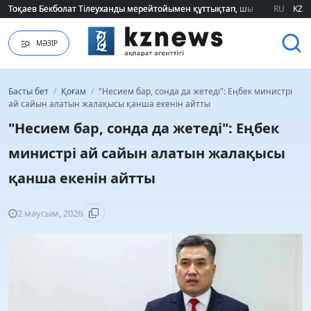
Тоқаев Бекболат Тілеуханды мерейтойымен құттықтап, шығармашылық т
Тоқаев Бекболат Тілеуханды мерейтойымен құттықтап, шығармашылық т
RU
KZ
МӘЗІР
Басты бет
/
Қоғам
/
"Несием бар, сонда да жетеді": Еңбек министрі
ай сайын алатын жалақысы қанша екенін айтты
"Несием бар, сонда да жетеді": Еңбек
министрі ай сайын алатын жалақысы
қанша екенін айтты
2 маусым, 2026