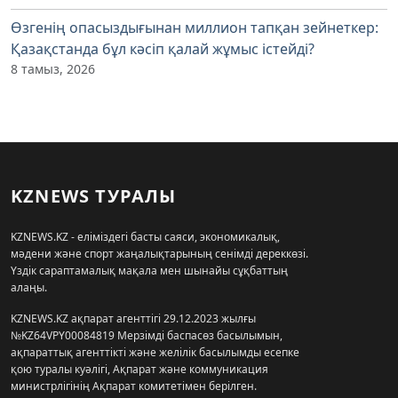
Өзгенің опасыздығынан миллион тапқан зейнеткер:
Қазақстанда бұл кәсіп қалай жұмыс істейді?
8 тамыз, 2026
KZNEWS ТУРАЛЫ
KZNEWS.KZ - еліміздегі басты саяси, экономикалық,
мәдени және спорт жаңалықтарының сенімді дереккөзі.
Үздік сараптамалық мақала мен шынайы сұқбаттың
алаңы.
KZNEWS.KZ ақпарат агенттігі 29.12.2023 жылғы
№KZ64VPY00084819 Мерзімді баспасөз басылымын,
ақпараттық агенттікті және желілік басылымды есепке
қою туралы куәлігі, Ақпарат және коммуникация
министрлігінің Ақпарат комитетімен берілген.