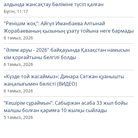
алдында жансақтау бөліміне түсіп қалған
Бүгін, 11:17
"Ренішім жоқ": Айгүл Иманбаева Алтынай
Жорабаеваның қызының ұзату тойына неге бармады
6 тамыз, 2026
"Әлем аруы - 2026" байқауында Қазақстан намысын
кім қорғайтыны белгілі болды
6 тамыз, 2026
«Күзде той жасаймыз»: Динара Сәтжан қуанышты
жаңалығымен бөлісті (ВИДЕО)
6 тамыз, 2026
“Кешірім сұраймын”: Сабыржан асаба 33 жыл бойы
малшы болған қарияға 10 жылқы сыйлады
5 тамыз, 2026