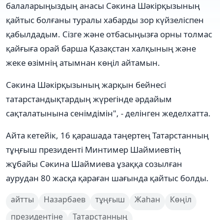
балаларыңыздың анасы Сәкина Шәкірқызының
қайтыс болғаны туралы хабарды зор күйзеліспен
қабылдадым. Сізге және отбасыңызға орны толмас
қайғыға орай барша Қазақстан халқының және
жеке өзімнің атымнан көңіл айтамын.
Сәкина Шәкірқызының жарқын бейнесі
татарстандықтардың жүрегінде әрдайым
сақталатынына сенімдімін", - делінген жеделхатта.
Айта кетейік, 16 қарашада таңертең Татарстанның
тұңғыш президенті Минтимер Шаймиевтің
жұбайы Сәкина Шаймиева ұзаққа созылған
аурудан 80 жасқа қараған шағында қайтыс болды.
айтты
Назарбаев
тұңғыш
Жаһан
Көңіл
президентіне
Татарстанның