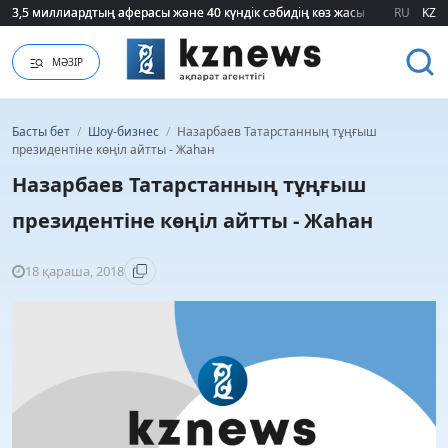
3,5 миллиардтың аферасы және 40 күндік сәбидің көз жасы: Медицинад
3,5 миллиардтың аферасы және 40 күндік сәбидің көз жасы: Медицинад
RU
KZ
МӘЗІР
Басты бет
/
Шоу-бизнес
/
Назарбаев Татарстанның тұңғыш
президентіне көңіл айтты - Жаһан
Назарбаев Татарстанның тұңғыш
президентіне көңіл айтты - Жаһан
18 қараша, 2018