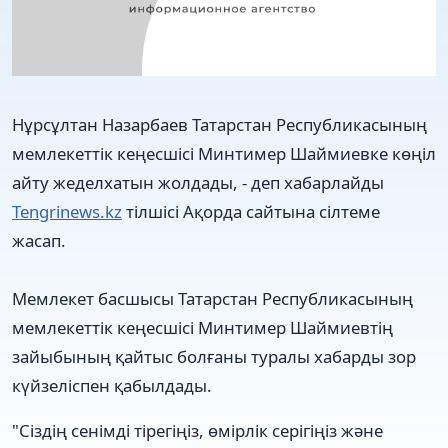
Нұрсұлтан Назарбаев Татарстан Республикасының
мемлекеттік кеңесшісі Минтимер Шаймиевке көңіл
айту жеделхатын жолдады, - деп хабарлайды
Tengrinews.kz
тілшісі Ақорда сайтына сілтеме
жасап.
Мемлекет басшысы Татарстан Республикасының
мемлекеттік кеңесшісі Минтимер Шаймиевтің
зайыбының қайтыс болғаны туралы хабарды зор
күйзеліспен қабылдады.
"Сіздің сенімді тірегіңіз, өмірлік серігіңіз және