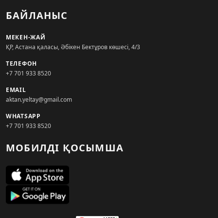
БАЙЛАНЫС
МЕКЕН-ЖАЙ
ҚР, Астана қаласы, Әбікен Бектұров көшесі, 4/3
ТЕЛЕФОН
+7 701 933 8520
EMAIL
aktan.yeltay@gmail.com
WHATSAPP
+7 701 933 8520
МОБИЛДІ ҚОСЫМША