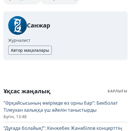
Санжар
Журналист
Автор мақалалары
Ұқсас жаңалық
БАРЛЫҒЫ
“Әрқайсысының өмірімде өз орны бар”: Бекболат
Тілеухан халыққа үш әйелін таныстырды
Бүгін, 13:48
“Дұғада болайық!”: Кенжебек Жанәбілов концерттің