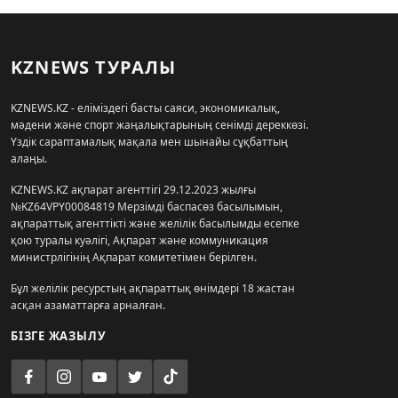
KZNEWS ТУРАЛЫ
KZNEWS.KZ - еліміздегі басты саяси, экономикалық,
мәдени және спорт жаңалықтарының сенімді дереккөзі.
Үздік сараптамалық мақала мен шынайы сұқбаттың
алаңы.
KZNEWS.KZ ақпарат агенттігі 29.12.2023 жылғы
№KZ64VPY00084819 Мерзімді баспасөз басылымын,
ақпараттық агенттікті және желілік басылымды есепке
қою туралы куәлігі, Ақпарат және коммуникация
министрлігінің Ақпарат комитетімен берілген.
Бұл желілік ресурстың ақпараттық өнімдері 18 жастан
асқан азаматтарға арналған.
БІЗГЕ ЖАЗЫЛУ