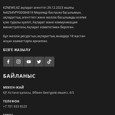
KZNEWS.KZ ақпарат агенттігі 29.12.2023 жылғы
№KZ64VPY00084819 Мерзімді баспасөз басылымын,
ақпараттық агенттікті және желілік басылымды есепке
қою туралы куәлігі, Ақпарат және коммуникация
министрлігінің Ақпарат комитетімен берілген.
Бұл желілік ресурстың ақпараттық өнімдері 18 жастан
асқан азаматтарға арналған.
БІЗГЕ ЖАЗЫЛУ
БАЙЛАНЫС
МЕКЕН-ЖАЙ
ҚР, Астана қаласы, Әбікен Бектұров көшесі, 4/3
ТЕЛЕФОН
+7 701 933 8520