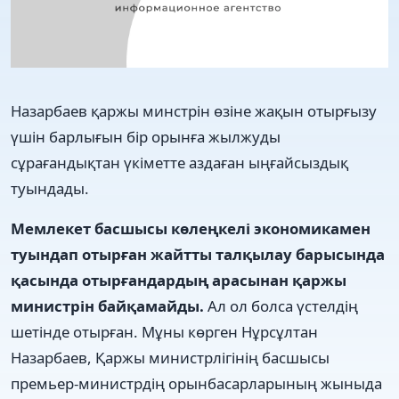
Назарбаев қаржы минстрін өзіне жақын отырғызу
үшін барлығын бір орынға жылжуды
сұрағандықтан үкіметте аздаған ыңғайсыздық
туындады.
Мемлекет басшысы көлеңкелі экономикамен
туындап отырған жайтты талқылау барысында
қасында отырғандардың арасынан қаржы
министрін байқамайды.
Ал ол болса үстелдің
шетінде отырған. Мұны көрген Нұрсұлтан
Назарбаев, Қаржы министрлігінің басшысы
премьер-министрдің орынбасарларының жыныда