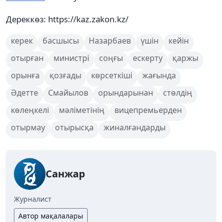
Дереккөз: https://kaz.zakon.kz/
керек
басшысы
Назарбаев
үшін
кейін
отырған
министрі
соңғы
ескерту
қаржы
орынға
қозғады
көрсеткіші
жағында
Әдетте
Смайылов
орындарынан
стөлдің
көлеңкелі
мәліметінің
вицепремьерден
отырмау
отырысқа
жиналғандарды
Санжар
Журналист
Автор мақалалары