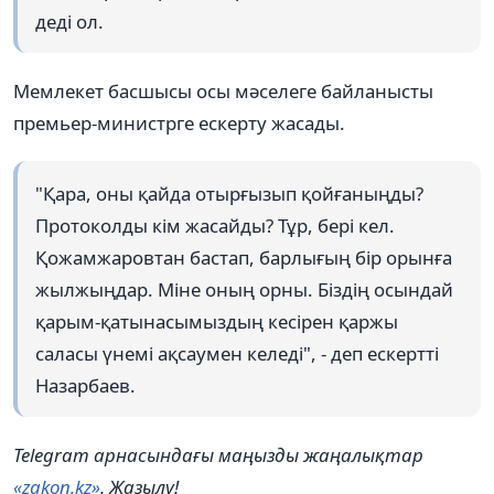
деді ол.
Мемлекет басшысы осы мәселеге байланысты
премьер-министрге ескерту жасады.
"Қара, оны қайда отырғызып қойғаныңды?
Протоколды кім жасайды? Тұр, бері кел.
Қожамжаровтан бастап, барлығың бір орынға
жылжыңдар. Міне оның орны. Біздің осындай
қарым-қатынасымыздың кесірен қаржы
саласы үнемі ақсаумен келеді", - деп ескертті
Назарбаев.
Telegram арнасындағы маңызды жаңалықтар
«zakon.kz»
. Жазылу!