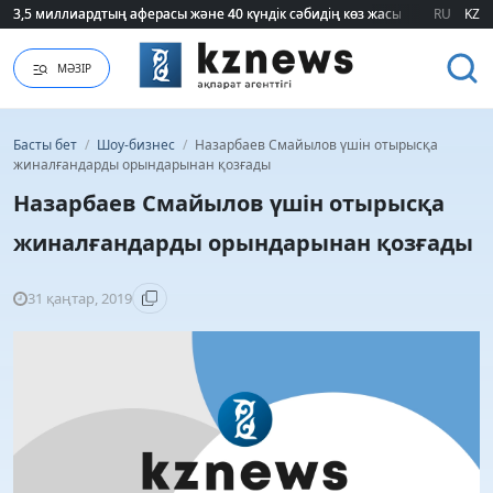
3,5 миллиардтың аферасы және 40 күндік сәбидің көз жасы: Медицинад
3,5 миллиардтың аферасы және 40 күндік сәбидің көз жасы: Медицинад
RU
KZ
МӘЗІР
Басты бет
/
Шоу-бизнес
/
Назарбаев Смайылов үшін отырысқа
жиналғандарды орындарынан қозғады
Назарбаев Смайылов үшін отырысқа
жиналғандарды орындарынан қозғады
31 қаңтар, 2019