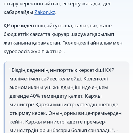
отыру керектігін айтып, ескерту жасады, деп
хабарлайды
Zakon.kz
.
ҚР президентінің айтуынша, салықтық және
бюджеттік саясатта қыруар шаруа атқарылып
жатқанына қарамастан, "көлеңкелі айналыммен
күрес әлсіз жүріп жатыр".
"Біздің кеденнің импорттық көрсеткіші ҚХР
мәліметімен сәйкес келмейді. Көлеңкелі
экономиканы үш жылдың ішінде ең кем
дегенде 40% төмендету қажет. Қаржы
министрі? Қаржы министрі үстелдің шетінде
отырмау керек. Оның орны вице-премьерден
кейін. Қаржы министрі әдетте премьер-
минситрдің орынбасары болып саналады", -