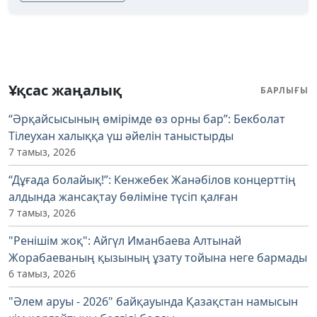
Ұқсас жаңалық
БАРЛЫҒЫ
“Әрқайсысының өмірімде өз орны бар”: Бекболат
Тілеухан халыққа үш әйелін таныстырды
7 тамыз, 2026
“Дұғада болайық!”: Кенжебек Жанәбілов концерттің
алдында жансақтау бөліміне түсіп қалған
7 тамыз, 2026
"Ренішім жоқ": Айгүл Иманбаева Алтынай
Жорабаеваның қызының ұзату тойына неге бармады
6 тамыз, 2026
"Әлем аруы - 2026" байқауында Қазақстан намысын