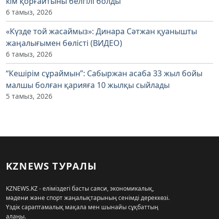
кім қорғайтыны белгілі болды
6 тамыз, 2026
«Күзде той жасаймыз»: Динара Сәтжан қуанышты
жаңалығымен бөлісті (ВИДЕО)
6 тамыз, 2026
“Кешірім сұраймын”: Сабыржан асаба 33 жыл бойы
малшы болған қарияға 10 жылқы сыйлады
5 тамыз, 2026
KZNEWS ТУРАЛЫ
KZNEWS.KZ - еліміздегі басты саяси, экономикалық,
мәдени және спорт жаңалықтарының сенімді дереккөзі.
Үздік сараптамалық мақала мен шынайы сұқбаттың
алаңы.