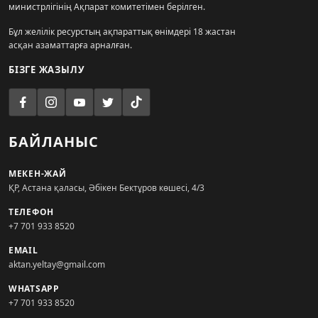
министрлігінің Ақпарат комитетімен берілген.
Бұл желілік ресурстың ақпараттық өнімдері 18 жастан
асқан азаматтарға арналған.
БІЗГЕ ЖАЗЫЛУ
БАЙЛАНЫС
МЕКЕН-ЖАЙ
ҚР, Астана қаласы, Әбікен Бектұров көшесі, 4/3
ТЕЛЕФОН
+7 701 933 8520
EMAIL
aktan.yeltay@gmail.com
WHATSAPP
+7 701 933 8520