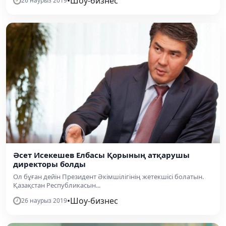
•
Шоу-бизнес
26 наурыз 2019
Әсет Исекешев Елбасы Қорының атқарушы
директоры болды
Ол бұған дейін Президент Әкімшілігінің жетекшісі болатын.
Қазақстан Республикасын...
•
Шоу-бизнес
26 наурыз 2019