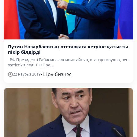
Путин Назарбаевтың отставкаға кетуіне қатысты
пікір білдірді
РФ Президенті Елбасына алғысын айтып, оған денсаулық пен
жетістік тіледі. РФ Пре...
•
Шоу-бизнес
22 наурыз 2019