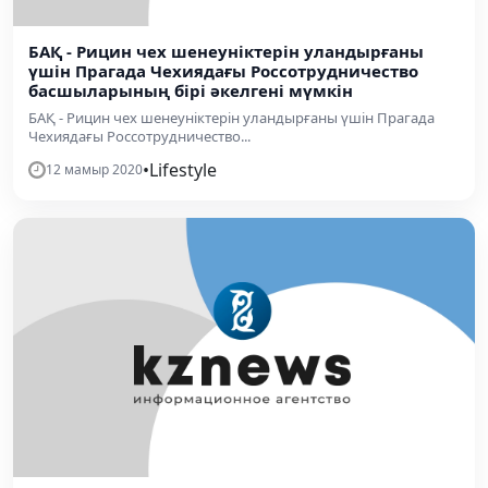
БАҚ - Рицин чех шенеуніктерін уландырғаны
үшін Прагада Чехиядағы Россотрудничество
басшыларының бірі әкелгені мүмкін
БАҚ - Рицин чех шенеуніктерін уландырғаны үшін Прагада
Чехиядағы Россотрудничество...
•
Lifestyle
12 мамыр 2020