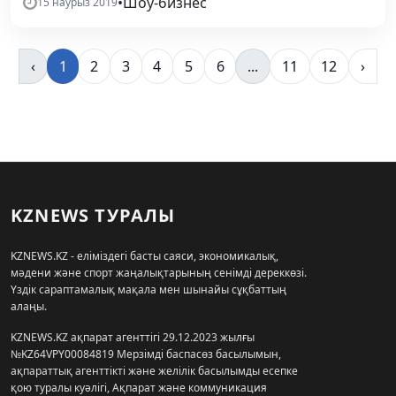
•
Шоу-бизнес
15 наурыз 2019
‹
1
2
3
4
5
6
...
11
12
›
KZNEWS ТУРАЛЫ
KZNEWS.KZ - еліміздегі басты саяси, экономикалық,
мәдени және спорт жаңалықтарының сенімді дереккөзі.
Үздік сараптамалық мақала мен шынайы сұқбаттың
алаңы.
KZNEWS.KZ ақпарат агенттігі 29.12.2023 жылғы
№KZ64VPY00084819 Мерзімді баспасөз басылымын,
ақпараттық агенттікті және желілік басылымды есепке
қою туралы куәлігі, Ақпарат және коммуникация