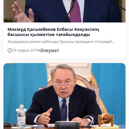
Махмұд Қасымбеков Елбасы Кеңсесінің
басшысы қызметіне тағайындалды
Ақорданың ресми сайтында Тұңғыш президент Н.Назарб...
•
Әлеумет
19 наурыз 2019