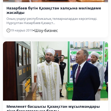
Назарбаев бүгін Қазақстан халқына мәлімдеме
жасайды
Оның үндеуі республикалық телеарналардан көрсетіледі.
Нұрсұлтан Назарбаев Қазақст...
•
Шоу-бизнес
19 наурыз 2019
Мемлекет басшысы Қазақстан мұсылмандары
діни басқармасына барды