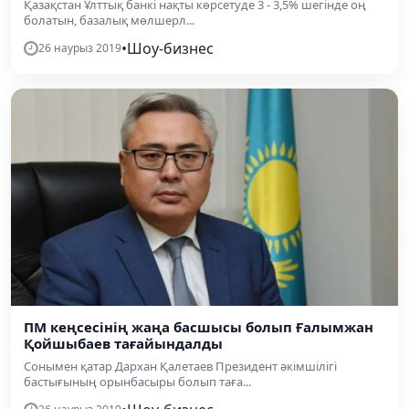
Қазақстан Ұлттық банкі нақты көрсетуде 3 - 3,5% шегінде оң
болатын, базалық мөлшерл...
•
Шоу-бизнес
26 наурыз 2019
ПМ кеңсесінің жаңа басшысы болып Ғалымжан
Қойшыбаев тағайындалды
Сонымен қатар Дархан Қалетаев Президент әкімшілігі
бастығының орынбасыры болып таға...