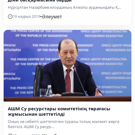
Нұрсұлтан Назарбаев елорданың Алматы ауданындағы Қ...
•
Әлеумет
19 наурыз 2019
АШМ Су ресурстары комитетінің төрағасы
жұмысынан шеттетілді
Оның не себепті шеттетілгені туралы толық мәлімет әзірге
белгісіз. АШМ Су ресур...