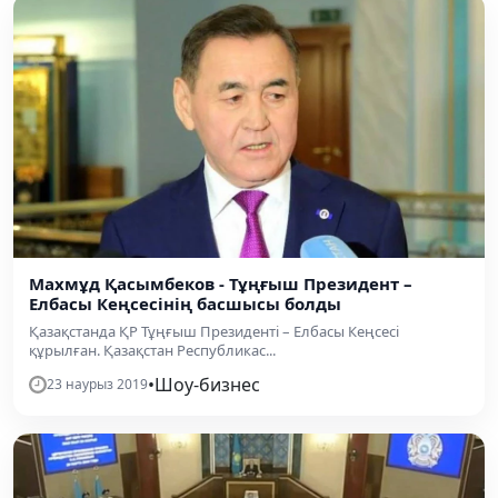
Махмұд Қасымбеков - Тұңғыш Президент –
Елбасы Кеңсесінің басшысы болды
Қазақстанда ҚР Тұңғыш Президенті – Елбасы Кеңсесі
құрылған. Қазақстан Республикас...
•
Шоу-бизнес
23 наурыз 2019