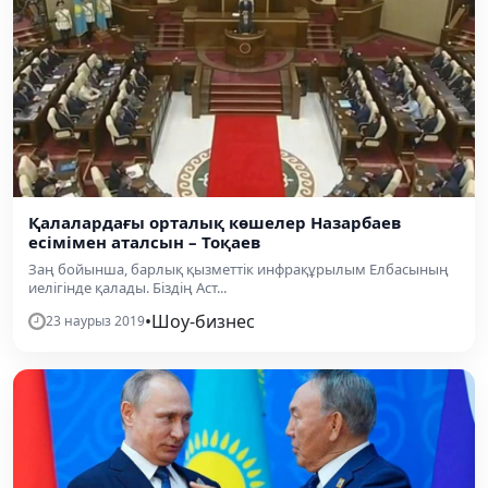
Қалалардағы орталық көшелер Назарбаев
есімімен аталсын – Тоқаев
Заң бойынша, барлық қызметтік инфрақұрылым Елбасының
иелігінде қалады. Біздің Аст...
•
Шоу-бизнес
23 наурыз 2019